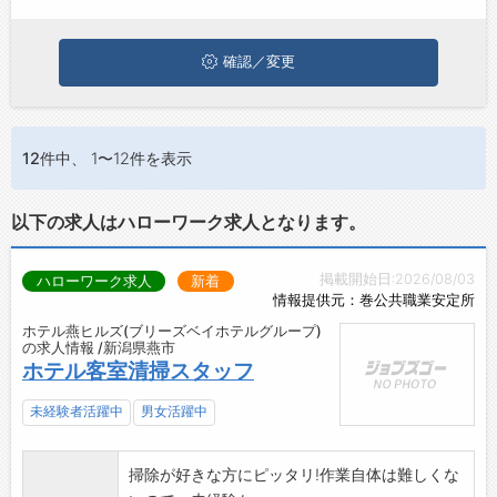
お問い合わせ
よくあるご質問
確認／変更
12件
中、 1〜12件を表示
以下の求人はハローワーク求人となります。
掲載開始日:2026/08/03
ハローワーク求人
新着
情報提供元：巻公共職業安定所
ホテル燕ヒルズ(ブリーズベイホテルグループ)
の求人情報 /新潟県燕市
ホテル客室清掃スタッフ
未経験者活躍中
男女活躍中
掃除が好きな方にピッタリ!作業自体は難しくな