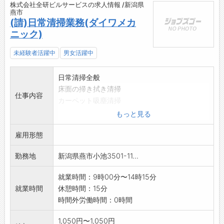
株式会社全研ビルサービスの求人情報 /新潟県
燕市
(請)日常清掃業務(ダイワメカ
ニック)
未経験者活躍中
男女活躍中
日常清掃全般
床面の掃き拭き清掃
仕事内容
カーペット吸塵清掃
トイレ水回りの清掃
もっと見る
ゴミ回収
雇用形態
ガラス清掃(低所)
*変更範囲:会社の定める業務
勤務地
新潟県燕市小池3501-11...
*兼業可・副業可(要相談)
就業時間：9時00分〜14時15分
就業時間
休憩時間：15分
時間外労働時間：0時間
1,050円〜1,050円