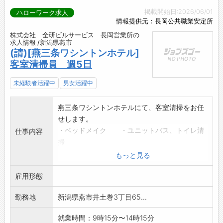
掲載開始日:2026/06/01
ハローワーク求人
情報提供元：長岡公共職業安定所
株式会社 全研ビルサービス 長岡営業所の
求人情報 /新潟県燕市
(請)[燕三条ワシントンホテル]
客室清掃員 週5日
未経験者活躍中
男女活躍中
燕三条ワシントンホテルにて、客室清掃をお任
せします。
・ベッドメイク ・ユニットバス、トイレ清
仕事内容
掃
・消耗品や備品補充 ・客室の床清掃
もっと見る
1日6～9名で、客室フロアを分担します。(各階
雇用形態
2～3名)
チームで進めるので安心です!
勤務地
新潟県燕市井土巻3丁目65...
*週5日で安定勤務!社保完備。
*清掃未経験の方にも丁寧にお教えしますのでご
就業時間：9時15分〜14時15分
安心ください。