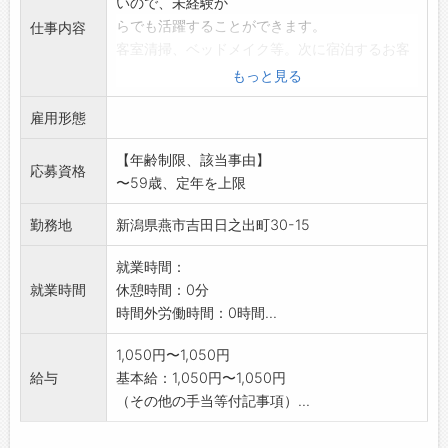
いので、未経験か
らでも活躍することができます。
仕事内容
客室清掃、ベッドメイク等。次に宿泊するお客
様が気持ちよく過ご
もっと見る
せるように、丁寧な清掃を心掛けましょう。綺
雇用形態
麗に客室を清掃でき
た時は達成感がありますよ。
【年齢制限、該当事由】
*応募前職場見学希望の方は、ハローワークへご
応募資格
〜59歳、定年を上限
相談ください。
変更範囲:変更なし
勤務地
新潟県燕市吉田日之出町30-15
就業時間：
就業時間
休憩時間：0分
時間外労働時間：0時間...
1,050円〜1,050円
給与
基本給：1,050円〜1,050円
（その他の手当等付記事項）...