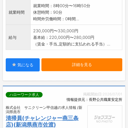
ートします。
就業時間：8時00分〜16時50分
変
就業時間
休憩時間：90分
更範囲:変更なし
時間外労働時間：0時間...
230,000円〜330,000円
給与
基本給：220,000円〜280,000円
（賃金・手当_定額的に支払われる手当）...
詳細を見る
気になる
掲載開始日:2026/07/01
ハローワーク求人
情報提供元：長野公共職業安定所
株式会社 サニクリーン甲信越の求人情報 /新
潟県燕市
清掃員(チャレンジャー燕三条
店)(新潟県燕市佐渡)