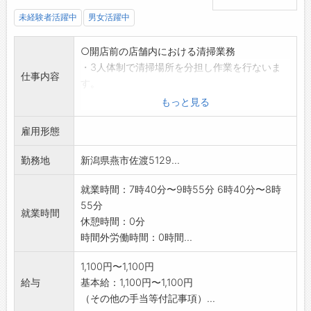
未経験者活躍中
男女活躍中
○開店前の店舗内における清掃業務
・3人体制で清掃場所を分担し作業を行ないま
仕事内容
す。
※基本的には掃き掃除、モップ掛けが主です
もっと見る
が、
雇用形態
一部機械清掃(自動洗浄機)があります
※当社ホームページもご覧ください。
勤務地
新潟県燕市佐渡5129...
※60歳以上の方の応募も歓迎します。
【変更範囲:変更なし】
就業時間：7時40分〜9時55分 6時40分〜8時
55分
就業時間
休憩時間：0分
時間外労働時間：0時間...
1,100円〜1,100円
給与
基本給：1,100円〜1,100円
（その他の手当等付記事項）...