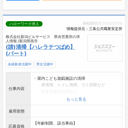
掲載開始日:2026/07/08
ハローワーク求人
情報提供元：三条公共職業安定所
株式会社新潟ビルサービス 県央営業所の求
人情報 /新潟県燕市
(請)清掃【ハレラテつばめ】
(パート)
未経験者活躍中
男女活躍中
・屋内こども遊戯施設の清掃
床清掃、トイレ清掃、ゴミ回収など
仕事内容
駐車場巡回清掃など
・清掃作業は1名で行います。
もっと見る
2名体制でシフト勤務です。
雇用形態
※未経験歓迎します。
丁寧に指導しますので安心して働けます。
【年齢制限、該当事由】
*変更範囲:変更なし
応募資格