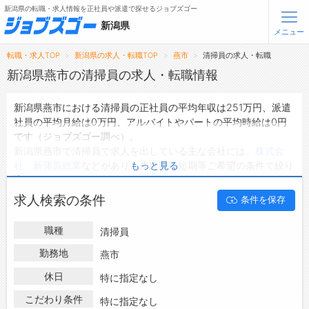
新潟県の転職・求人情報を正社員や派遣で探せるジョブズゴー
新潟県
メニュー
転職・求人TOP
新潟県の求人・転職TOP
燕市
清掃員の求人・転職
無料会員登録
ログイン
新潟県燕市の清掃員の求人・転職情報
新潟県燕市における清掃員の正社員の平均年収は251万円、派遣
メニュー
社員の平均月給は0万円、アルバイトやパートの平均時給は0円
です（ジョブズゴー調べ）。
トップ
新潟県燕市で清掃員で求人を出している主な会社には、
株式会
詳細情報で求人を探す
社 新蒲原総業
などがあり、未経験や短期等ご希望の条件で絞り
もっと見る
込みができます。
新潟県燕市の地域密着型の求人サイトであるジョブズゴーでは新
転職支援サービスについて
求人検索の条件
条件を保存
潟県燕市の求人情報を1件取り扱っており、そのうち
正社員の求
人
は1件、
派遣社員の求人
は0件、
アルバイト・パートの求人
は0
転職ノウハウ(応募書類の書き方・面接対策など)
職種
清掃員
件です。
転職・採用コラム
ハローワークにはない求人も多数扱っており、転職だけでなく、
勤務地
燕市
第二新卒から50代・60代以上の方の再就職も可能です。 新潟県
休日
ジョブズゴーについて
特に指定なし
燕市で清掃員の求人・転職情報を探している方は、ぜひ興味のあ
る職種に応募してみてくださいね。
こだわり条件
特に指定なし
会社概要