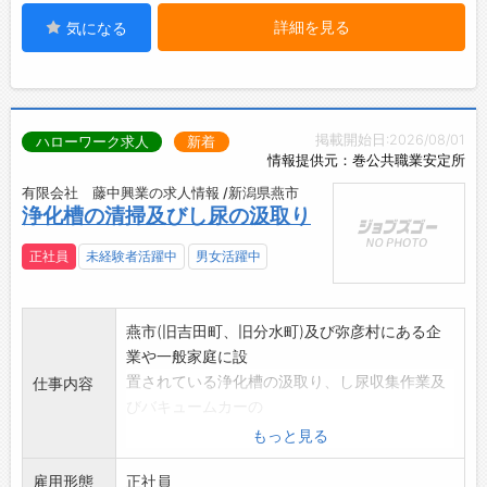
詳細を見る
気になる
掲載開始日:2026/08/01
ハローワーク求人
新着
情報提供元：巻公共職業安定所
有限会社 藤中興業の求人情報 /新潟県燕市
浄化槽の清掃及びし尿の汲取り
正社員
未経験者活躍中
男女活躍中
燕市(旧吉田町、旧分水町)及び弥彦村にある企
業や一般家庭に設
置されている浄化槽の汲取り、し尿収集作業及
仕事内容
びバキュームカーの
運転を行う業務です。また浄化槽の保守点検補
もっと見る
助を行う業務も行っ
雇用形態
ていただく場合もあります。
正社員