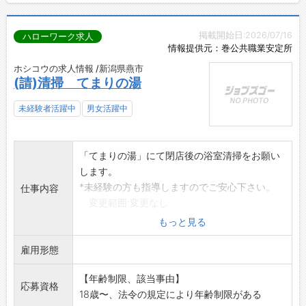
掲載開始日:2026/07/16
ハローワーク求人
情報提供元：巻公共職業安定所
ホシコウの求人情報 /新潟県燕市
(請)清掃 てまりの湯
未経験者活躍中
男女活躍中
「てまりの湯」にて閉店後の浴室清掃をお願い
します。
*未経験の方も指導しますのでご安心下さい。
仕事内容
変更範囲:変更なし
もっと見る
雇用形態
【年齢制限、該当事由】
応募資格
18歳〜、法令の規定により年齢制限がある