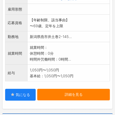
※難しい作業はありませんので、経験の無い方
雇用形態
も安心して働けます
※1日1時間程度の就労です
【年齢制限、該当事由】
変更範囲:変更なし
応募資格
〜69歳、定年を上限
勤務地
新潟県燕市井土巻2-145...
就業時間：
就業時間
休憩時間：0分
時間外労働時間：0時間...
1,050円〜1,050円
給与
基本給：1,050円〜1,050円
詳細を見る
気になる