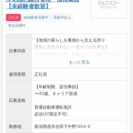
【未経験者歓迎】
正社員
未経験者活躍中
高校卒以上
男女活躍中
【地域の暮らしを裏側から支える誇り
景気に左右されない一生モノの仕事を】
仕事内容
○浄化槽保守点検 装置が正しく動いているか
チェック
もっと見る
○浄化槽清掃 汚れをきれいに取り除き、
雇用形態
機能をリフレッシュ
正社員
○し尿収集・運搬 地域の環境を清潔に保つた
【年齢制限、該当事由】
めの大切な作業
〜40歳、キャリア形成
社会的貢献度が非常に高い仕事です。景気の影
応募資格
響を受けにくく、正
普通自動車運転免許
社員として長く安定して働きたい方に最適で
必須(AT限定不可)
す。
「地元に根を張り、プロとして成長したい」
勤務地
新潟県燕市吉田下中野1464-6
そんな情熱を持つあなたを、当社は全力でサポ