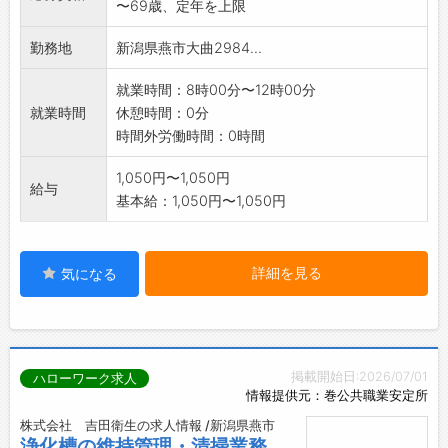
〜69歳、定年を上限
*兼業可・副業可
勤務地
新潟県燕市大曲2984...
就業時間：8時00分〜12時00分
就業時間
休憩時間：0分
時間外労働時間：0時間
1,050円〜1,050円
給与
基本給：1,050円〜1,050円
詳細を見る
気になる
掲載開始日:2026/07/01
ハローワーク求人
情報提供元：巻公共職業安定所
株式会社 吉田衛生の求人情報 /新潟県燕市
浄化槽の維持管理・清掃業務