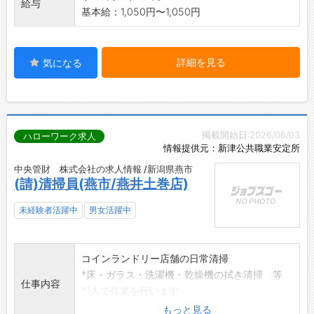
給与
基本給：1,050円〜1,050円
詳細を見る
気になる
掲載開始日:2026/06/03
ハローワーク求人
情報提供元：新津公共職業安定所
中央管財 株式会社の求人情報 /新潟県燕市
(請)清掃員(燕市/燕井土巻店)
未経験者活躍中
男女活躍中
コインランドリー店舗の日常清掃
*床・ガラス・洗濯機・乾燥機の拭き清掃 等
仕事内容
*1人で作業を行います
*2人でローテーションを組みます
もっと見る