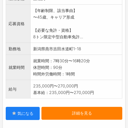
◆入社後は先輩社員と同行し、技術だけでなく
【年齢制限、該当事由】
現場の雰囲気に慣れ
〜45歳、キャリア形成
てもらいます。
応募資格
◆未経験者の方の応募可能です。多くの社員が
【必要な免許・資格】
未経験からスタート
8トン限定中型自動車免許...
し、丁寧な指導支援により第一線で活躍してい
ます。
勤務地
新潟県燕市吉田水道町1-18
変更範囲:会社の定める業務
就業時間：7時30分〜16時20分
就業時間
休憩時間：90分
時間外労働時間：1時間
235,000円〜270,000円
給与
基本給：235,000円〜270,000円
詳細を見る
気になる