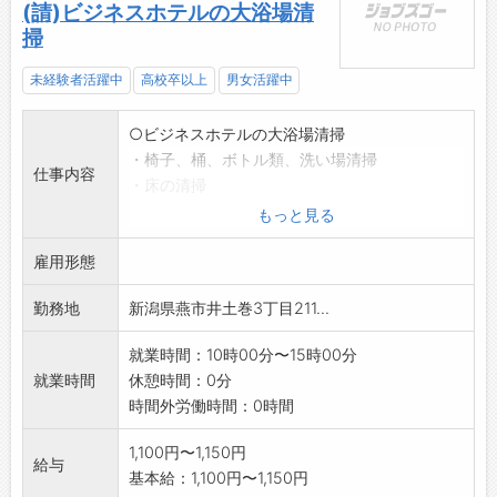
(請)ビジネスホテルの大浴場清
掃
未経験者活躍中
高校卒以上
男女活躍中
○ビジネスホテルの大浴場清掃
・椅子、桶、ボトル類、洗い場清掃
仕事内容
・床の清掃
・脱衣場の清掃
もっと見る
・1階ロビー、トイレの清掃
雇用形態
・リネン組み、リネンカートからの荷下ろし等
【変更の範囲】:変更なし
勤務地
新潟県燕市井土巻3丁目211...
就業時間：10時00分〜15時00分
就業時間
休憩時間：0分
時間外労働時間：0時間
1,100円〜1,150円
給与
基本給：1,100円〜1,150円