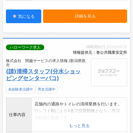
詳細を見る
気になる
掲載開始日:2026/06/18
ハローワーク求人
情報提供元：巻公共職業安定所
株式会社 関越サービスの求人情報 /新潟県燕
市
(請)清掃スタッフ(分水ショッ
ピングセンターパコ)
未経験者活躍中
男女活躍中
店舗内の通路やトイレの清掃業務を行います。
○シフト制により4名で交替勤務となり、月10
仕事内容
日程度の勤務です
(土日祝日の勤務ができる方)
もっと見る
○未経験者の方にも丁寧に指導いたします。