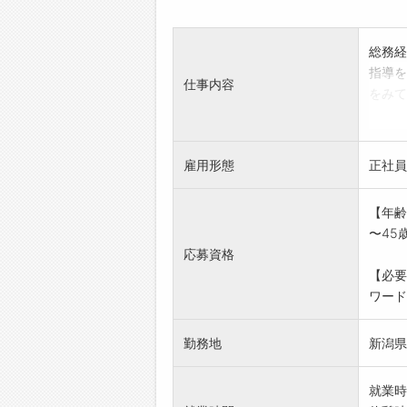
総務経
指導を
仕事内容
をみて
草刈り
三陽工
◎応募
雇用形態
正社員
して
「変更
【年齢
〜45
応募資格
【必要
ワード
勤務地
新潟県
就業時