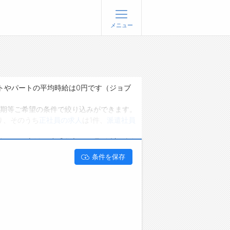
メニュー
登録
ログイン
ョブズゴーについて
トやパートの平均時給は0円です（ジョブ
社概要
期等ご希望の条件で絞り込みができます。
り、そのうち
正社員の求人
は1件、
派遣社員
問い合わせ
くあるご質問
です。 新潟県小千谷市で経理･会計･財務
条件を保存