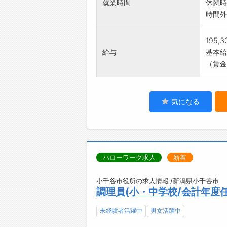
就業時間
休憩時
時間外
195,
給与
基本給：
（賃金
気になる
ハローワーク求人
新着
小千谷市役所の求人情報 /新潟県小千谷市
調理員(小・中学校/会計年度
未経験者活躍中
男女活躍中