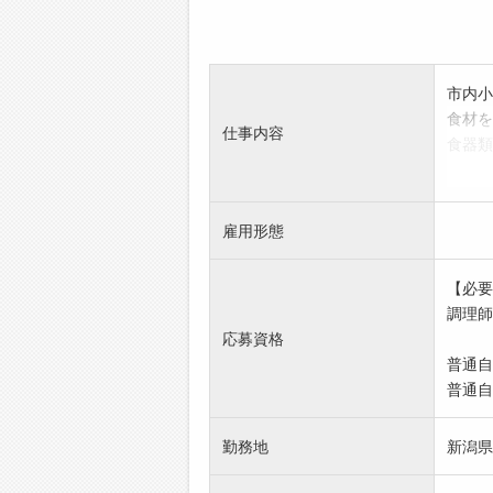
市内小
食材を
仕事内容
食器類
給食が
等を行
「変更
雇用形態
*就労
【必要
調理師
応募資格
普通自
普通自
勤務地
新潟県