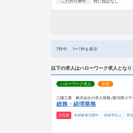
こだわり条件
特に指定なし
7件
中、 1〜7件を表示
以下の求人はハローワーク求人となり
ハローワーク求人
新着
三陽工業 株式会社の求人情報 /新潟県小千
総務・経理業務
正社員
未経験者活躍中
高校卒以上
男