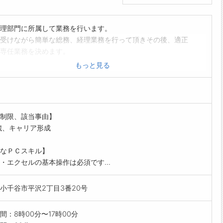
理部門に所属して業務を行います。
受けながら簡単な総務、経理業務を行って頂きその後、適正
専任業務を決めます。
、除雪など屋外で作業して頂く場合があります。
もっと見る
業で活躍してみませんか。
前の職場見学可能です。必ずハローワークを通じて予約連絡
下さい。
範囲:変更なし」
制限、該当事由】
歳、キャリア形成
なＰＣスキル】
・エクセルの基本操作は必須です...
小千谷市平沢2丁目3番20号
間：8時00分〜17時00分