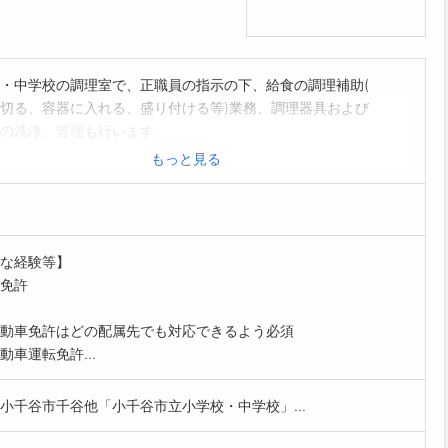
・中学校の調理室で、正職員の指示の下、給食の調理補助(
切る、容器に入れる、盛り付ける等)業務、調理器具および
の洗浄、管理も行います。
無い日は、食器の手入れ・ガス台清掃・調理器具の点検作業
もっと見る
います。
範囲:変更なし」
開始日については相談の上、決定いたします。
な経験等】
免許
動車免許はどの配属先でも対応できるよう必須
動車運転免許...
小千谷市千谷他「小千谷市立小学校・中学校」...