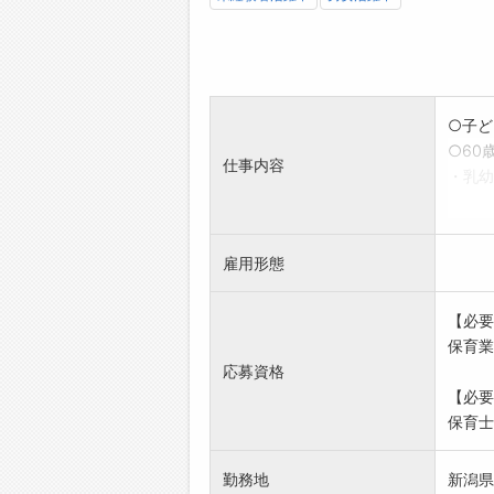
○子ど
○60
仕事内容
・乳幼
・要支
・イベ
・子育
雇用形態
・その
※6時
【必要
※保育
保育業
変更範
応募資格
*就労
【必要
保育士.
勤務地
新潟県