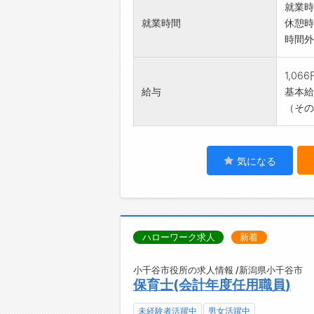
就業時
就業時間
休憩時
時間外
1,06
給与
基本給：
（その
気になる
ハローワーク求人
新着
小千谷市役所の求人情報 /新潟県小千谷市
保育士(会計年度任用職員)
未経験者活躍中
男女活躍中