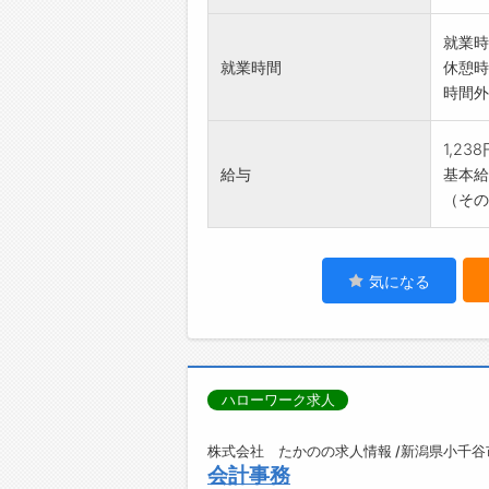
就業時
就業時間
休憩時
時間外
1,23
給与
基本給：
（その
気になる
ハローワーク求人
株式会社 たかのの求人情報 /新潟県小千谷
会計事務