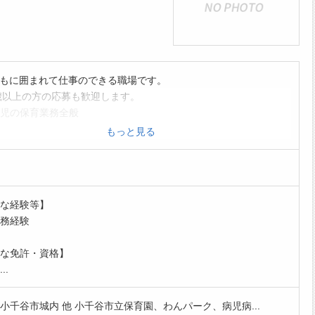
もに囲まれて仕事のできる職場です。
歳以上の方の応募も歓迎します。
児の保育業務全般
援児童の保育業務全般
もっと見る
ント(運動会・発表会など)の準備や当日の補助
て相談
他付随する業務
間または7時間15分の勤務が可能な方を募集しています。
な経験等】
士免許または看護師免許をお持ちの方を募集しています。
務経験
囲:変更なし
開始日については相談の上、決定いたします。
な免許・資格】
..
小千谷市城内 他 小千谷市立保育園、わんパーク、病児病...