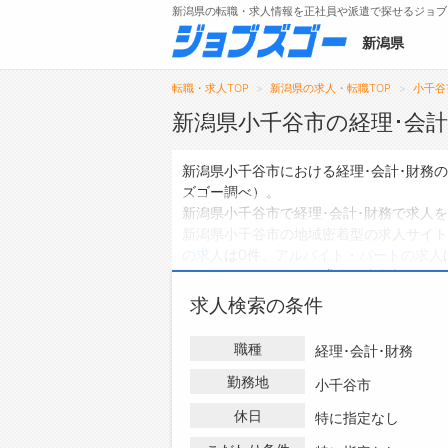
新潟県の転職・求人情報を正社員や派遣で探せるジョブ
新潟県
転職・求人TOP
新潟県の求人・転職TOP
小千谷
新潟県小千谷市の経理･会計
メニュー
新潟県小千谷市における経理･会計･財務
ズゴー調べ）。
トップ
新潟県小千谷市で経理･会計･財務で求人
新潟県小千谷市の地域密着型の求人サイト
詳細情報で求人を探す
の求人
は0件、
アルバイト・パートの求人
ハローワークにはない求人も多数扱ってお
の求人・転職情報を探している方は、ぜひ
求人検索の条件
職種
経理･会計･財務
勤務地
小千谷市
休日
特に指定なし