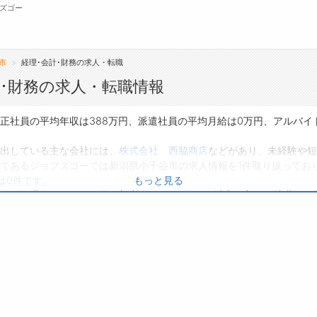
ズゴー
市
経理･会計･財務の求人・転職
無料会員
･財務の求人・転職情報
転職支援サービスについて
ジ
の正社員の平均年収は388万円、派遣社員の平均月給は0万円、アルバイ
転職ノウハウ(応募書類の書き方・面接対策な
会
を出している主な会社には、
株式会社 西脇商店
などがあり、未経験や短
ど)
であるジョブズゴーでは新潟県小千谷市の求人情報を1件取り扱ってお
お
は0件です。
もっと見る
転職・採用コラム
よ
り、転職だけでなく、第二新卒から50代・60代以上の方の再就職も可能
興味のある職種に応募してみてくださいね。