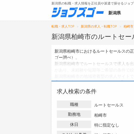
新潟県の転職・求人情報を正社員や派遣で探せるジョブ
新潟県
転職・求人TOP
新潟県の求人・転職TOP
柏崎市
新潟県柏崎市のルートセー
メニュー
新潟県柏崎市におけるルートセールスの正
ゴー調べ）。
トップ
新潟県柏崎市でルートセールスで求人を出
があり、未経験や短期等ご希望の条件で絞
詳細情報で求人を探す
新潟県柏崎市の地域密着型の求人サイトで
求人
は0件、
アルバイト・パートの求人
は
ハローワークにはない求人も多数扱ってお
求人検索の条件
求人・転職情報を探している方は、ぜひ興
職種
ルートセールス
勤務地
柏崎市
休日
特に指定なし