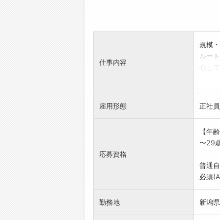
規模・
ルート
仕事内容
心して
1,工
県工業
2,顧
雇用形態
正社員
までを
3,高
【年齢
甲斐を
〜29
4,仕
応募資格
5,中
普通自
*業務
必須(
勤務地
新潟県