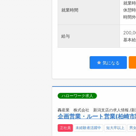
就業時
就業時間
休憩時
時間外
200,
給与
基本給：
気になる
ハローワーク求人
轟産業 株式会社 新潟支店の求人情報 /
企画営業・ルート営業(柏崎市
正社員
未経験者活躍中
短大卒以上
男