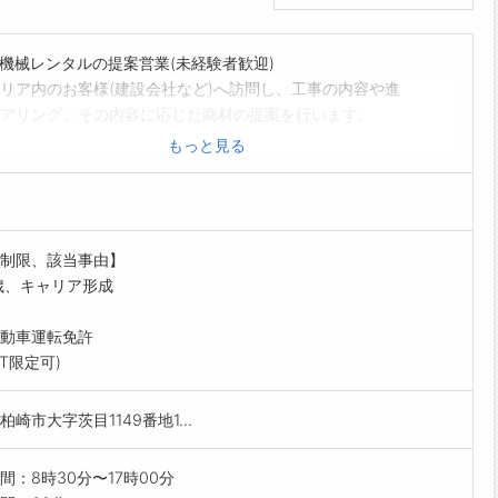
機械レンタルの提案営業(未経験者歓迎)
リア内のお客様(建設会社など)へ訪問し、工事の内容や進
アリング、その内容に応じた商材の提案を行います。
知識は入社後にお教えしますので、ご安心ください。
もっと見る
制度なし
時には社有車使用
資料の作成など
するパソコンは会社貸与
制限、該当事由】
囲:変更無し
歳、キャリア形成
動車運転免許
AT限定可)
柏崎市大字茨目1149番地1...
間：8時30分〜17時00分