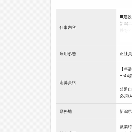
■建設
新潟エ
仕事内容
捗をヒ
※商品
※歩合
※移動
雇用形態
正社員
■提案
※使用
【年齢
変更範
〜44
応募資格
普通自
必須(
勤務地
新潟県
就業時