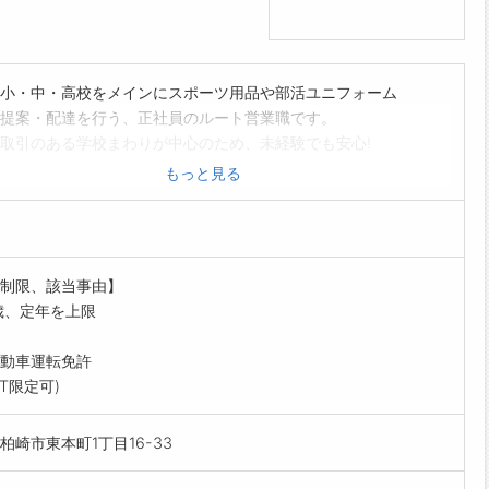
小・中・高校をメインにスポーツ用品や部活ユニフォーム
提案・配達を行う、正社員のルート営業職です。
取引のある学校まわりが中心のため、未経験でも安心!
内容】
もっと見る
への定期訪問、注文受付
の提案、納品および配達
業務
環境】
制限、該当事由】
しで定時退社!
歳、定年を上限
日105日+有給取得も推奨。無理なく長く働けます。
変更範囲:変更なし】
動車運転免許
AT限定可)
柏崎市東本町1丁目16-33