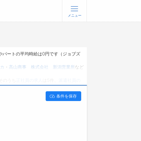
メニュー
登録
ログイン
ョブズゴーについて
やパートの平均時給は0円です（ジョブズ
社概要
カ
・
高山商事 株式会社 新潟営業所
など
問い合わせ
そのうち
正社員の求人
は5件、
派遣社員の
くあるご質問
能です。 新潟県柏崎市でルートセールスの
条件を保存