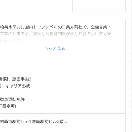
給与水準共に国内トップレベルの工業系商社で、企画営業・
営業の仕事です。充実した教育制度があり知識のない方も安
応募ください
業技術商社として、新潟県内上場企業や、大学理工学系や国
もっと見る
試験場等研究機関への工業計測器・産業機械のルート販売
客ニーズ・相談を受け、その解決と提案を行い注文から納品
行います
度な技術製品が多く社会貢献を体感出来ると共に仕事の生き
制限、該当事由】
見つけられます
歳、キャリア形成
事エリアは下越で、転勤が無く個人の生活設計が立ちやすい
途入社のハンデは無し
動車運転免許
範囲:変更なし *営業エリアは新潟県中越地方
AT限定可)
柏崎市駅前1-5-1 柏崎駅前ビル3階...