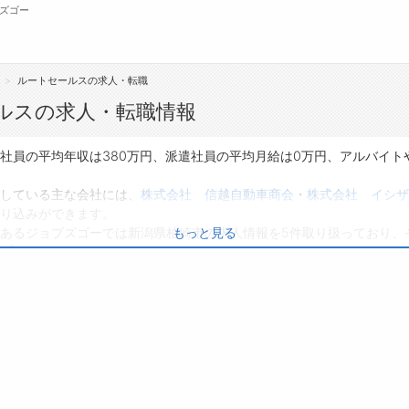
ズゴー
ルートセールスの求人・転職
無料会員
ルスの求人・転職情報
転職支援サービスについて
ジ
社員の平均年収は380万円、派遣社員の平均月給は0万円、アルバイト
転職ノウハウ(応募書類の書き方・面接対策な
会
している主な会社には、
株式会社 信越自動車商会
・
株式会社 イシザ
ど)
り込みができます。
お
あるジョブズゴーでは新潟県柏崎市の求人情報を5件取り扱っており、
もっと見る
転職・採用コラム
よ
0件です。
り、転職だけでなく、第二新卒から50代・60代以上の方の再就職も可
味のある職種に応募してみてくださいね。