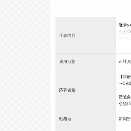
近隣の
などの
仕事内容
すでに
【仕事
・学校
・商品
雇用形態
正社員
・店舗
【働く
【年齢
残業な
〜59
年間休
応募資格
【
普通自
必須(
勤務地
新潟県