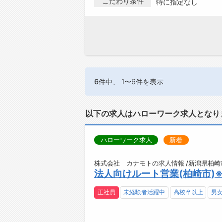
こだわり条件
特に指定なし
6件
中、 1〜6件を表示
以下の求人はハローワーク求人となり
ハローワーク求人
新着
株式会社 カナモトの求人情報 /新潟県柏崎
法人向けルート営業(柏崎市)※
正社員
未経験者活躍中
高校卒以上
男