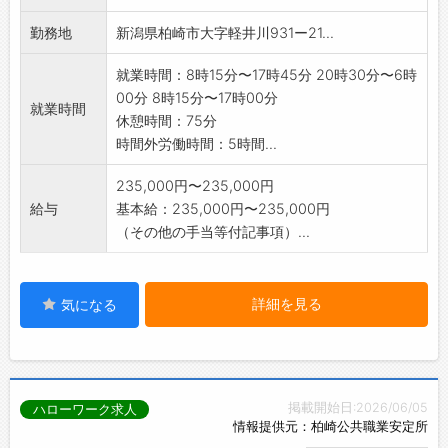
社宅:家賃100%補助
勤務地
新潟県柏崎市大字軽井川931ー21...
日払い制度あり
※当社、【正社員】としての採用になりま
就業時間：8時15分〜17時45分 20時30分〜6時
す。
00分 8時15分〜17時00分
就業時間
休憩時間：75分
時間外労働時間：5時間...
235,000円〜235,000円
給与
基本給：235,000円〜235,000円
（その他の手当等付記事項）...
詳細を見る
気になる
掲載開始日:2026/06/05
ハローワーク求人
情報提供元：柏崎公共職業安定所