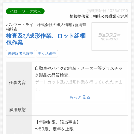
掲載開始日:2026/07/10
ハローワーク求人
情報提供元：柏崎公共職業安定所
バンブートライ 株式会社の求人情報 /新潟県
柏崎市
検査及び成形作業、ロット組梱
包作業
未経験者活躍中
男女活躍中
自動車やバイクの内装・メーター等プラスチッ
ク製品の品質検査、
ゲートカット及び成形作業を行っていただきま
仕事内容
す。
○製品表面の異物、キズ、変色等を見つける目
もっと見る
視による検査。
雇用形態
(細かいものを見る検査作業になります)
○成形機を用いて製品を生産していただく場合
【年齢制限、該当事由】
があります。
〜59歳、定年を上限
○検査終了品の箱詰め作業。