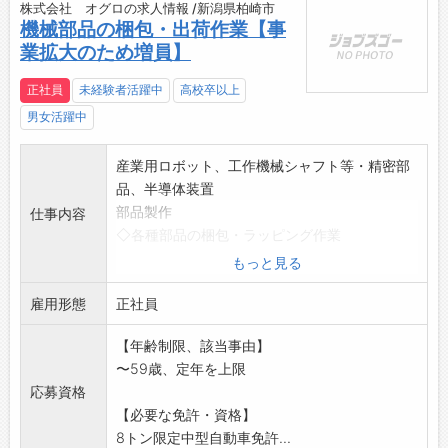
株式会社 オグロの求人情報 /新潟県柏崎市
機械部品の梱包・出荷作業【事
業拡大のため増員】
正社員
未経験者活躍中
高校卒以上
男女活躍中
産業用ロボット、工作機械シャフト等・精密部
品、半導体装置
部品製作
仕事内容
◇各種部品の梱包・ラッピング作業
◇出荷伝票に基づいての部品の出荷準備作業
もっと見る
◇社用車バン、トラック(3t、4t車)を使用し市
雇用形態
内や近隣市町
正社員
村への 配送業務(積み下ろし作業あり)
【年齢制限、該当事由】
・工場内外でフォークリフトを使用した重量
〜59歳、定年を上限
物の運搬作業
応募資格
・その他関係する作業全般 等
【必要な免許・資格】
※作業に必要な資格については入社後取得して
8トン限定中型自動車免許...
頂きます。