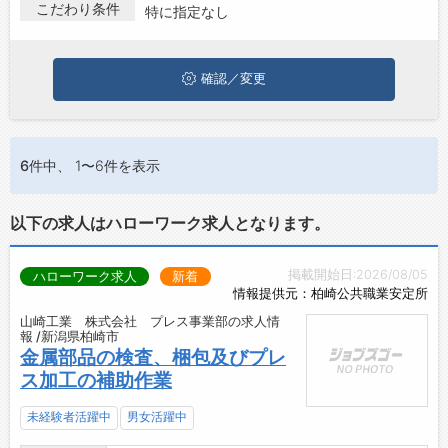
柏崎市で倉庫作業･フォークリフト･梱包の求人・転職情報を探し
こだわり条件
特に指定なし
お問い合わせ
ている方は、ぜひ興味のある職種に応募してみてくださいね。
よくあるご質問
確認／変更
6件
中、 1〜6件を表示
以下の求人はハローワーク求人となります。
掲載開始日:2026/08/05
ハローワーク求人
新着
情報提供元：柏崎公共職業安定所
山崎工業 株式会社 プレス事業部の求人情
報 /新潟県柏崎市
金属部品の検査、梱包及びプレ
ス加工の補助作業
未経験者活躍中
男女活躍中