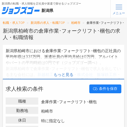
新潟県の転職・求人情報を正社員や派遣で探せるジョブズゴー
新潟県
メニュー
転職・求人TOP
新潟県の求人・転職TOP
柏崎市
倉庫作業･フォークリフト･
無料会員登録
ログイン
新潟県柏崎市の倉庫作業･フォークリフト･梱包の求
人・転職情報
メニュー
新潟県柏崎市における倉庫作業･フォークリフト･梱包の正社員の
平均年収は331万円、派遣社員の平均月給は0万円、アルバイト
トップ
やパートの平均時給は0円です（ジョブズゴー調べ）。
詳細情報で求人を探す
新潟県柏崎市で倉庫作業･フォークリフト･梱包で求人を出してい
る主な会社には、
新越精工 株式会社
・
株式会社 飯塚鉄工所
・
もっと見る
転職支援サービスについて
株式会社 オグロ
などがあり、未経験や短期等ご希望の条件で絞
り込みができます。
求人検索の条件
条件を保存
転職ノウハウ(応募書類の書き方・面接対策など)
新潟県柏崎市の地域密着型の求人サイトであるジョブズゴーでは
新潟県柏崎市の求人情報を4件取り扱っており、そのうち
正社員
転職・採用コラム
職種
倉庫作業･フォークリフト･梱包
の求人
は2件、
派遣社員の求人
は0件、
アルバイト・パートの求
人
は0件です。
勤務地
柏崎市
ジョブズゴーについて
ハローワークにはない求人も多数扱っており、転職だけでなく、
休日
特に指定なし
第二新卒から50代・60代以上の方の再就職も可能です。 新潟県
会社概要