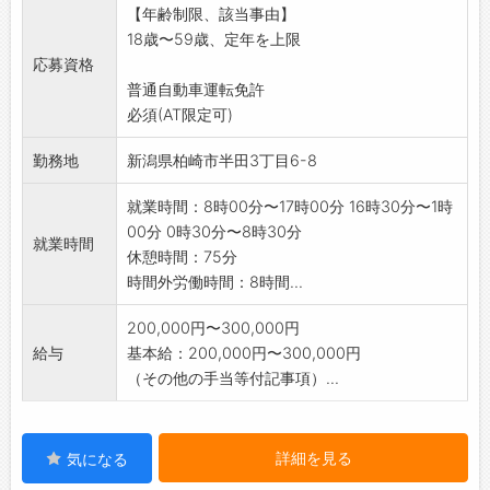
【年齢制限、該当事由】
※初めての方でも丁寧に指導いたします。
18歳〜59歳、定年を上限
※変更範囲:変更なし
応募資格
普通自動車運転免許
必須(AT限定可)
勤務地
新潟県柏崎市半田3丁目6-8
就業時間：8時00分〜17時00分 16時30分〜1時
00分 0時30分〜8時30分
就業時間
休憩時間：75分
時間外労働時間：8時間...
200,000円〜300,000円
給与
基本給：200,000円〜300,000円
（その他の手当等付記事項）...
詳細を見る
気になる