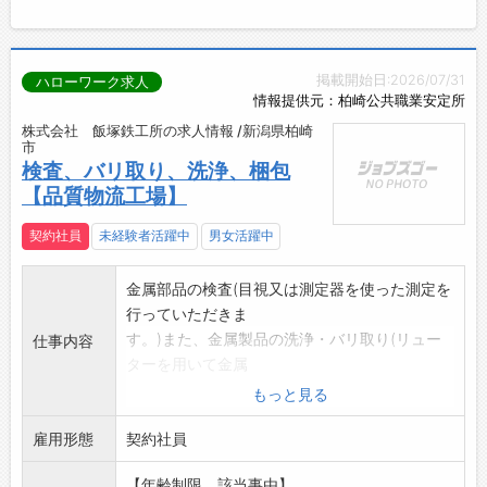
掲載開始日:2026/07/31
ハローワーク求人
情報提供元：柏崎公共職業安定所
株式会社 飯塚鉄工所の求人情報 /新潟県柏崎
市
検査、バリ取り、洗浄、梱包
【品質物流工場】
契約社員
未経験者活躍中
男女活躍中
金属部品の検査(目視又は測定器を使った測定を
行っていただきま
す。)また、金属製品の洗浄・バリ取り(リュー
仕事内容
ターを用いて金属
のバリを除去していたたきます。
もっと見る
※「応募前職場見学をお願いします」(事前連絡
雇用形態
要)
契約社員
※変更範囲:会社の定めるすべての業務
【年齢制限、該当事由】