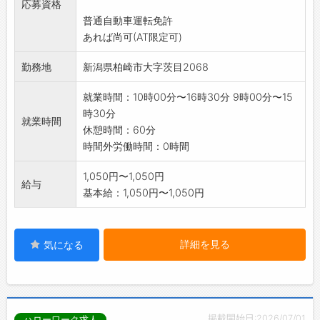
応募資格
○製品は片手で持てる程度の大きさ、重さで
普通自動車運転免許
す。
あれば尚可(AT限定可)
※【応募前職場見学可能】(事前連絡必要)
変更範囲:変更なし
勤務地
新潟県柏崎市大字茨目2068
就業時間：10時00分〜16時30分 9時00分〜15
時30分
就業時間
休憩時間：60分
時間外労働時間：0時間
1,050円〜1,050円
給与
基本給：1,050円〜1,050円
詳細を見る
気になる
掲載開始日:2026/07/01
ハローワーク求人