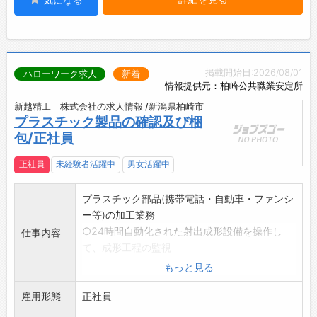
掲載開始日:2026/08/01
ハローワーク求人
新着
情報提供元：柏崎公共職業安定所
新越精工 株式会社の求人情報 /新潟県柏崎市
プラスチック製品の確認及び梱
包/正社員
正社員
未経験者活躍中
男女活躍中
プラスチック部品(携帯電話・自動車・ファンシ
ー等)の加工業務
○24時間自動化された射出成形設備を操作し
仕事内容
て、成形工程の監視
、調整及び、梱包を行います。
もっと見る
○二色射出成形機を使用しての加工業務になり
雇用形態
ます。
正社員
※経験者の方、歓迎いたします。