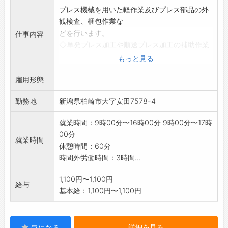
プレス機械を用いた軽作業及びプレス部品の外
観検査、梱包作業な
どを行います。
仕事内容
◇単発プレス加工や順送プレス加工の補助作業
◇キズ等がないか目視による外観検査
もっと見る
◇梱包仕様書に基づいた箱詰め作業
雇用形態
※細かい部品の取扱いです。
※事業拡大の為の人材募集を行っています。
勤務地
新潟県柏崎市大字安田7578-4
※【応募前職場見学可能】(事前連絡必要)
実際に作業を体験して判断することもできま
就業時間：9時00分〜16時00分 9時00分〜17時
す。
00分
※当社のホームページをご覧ください。
就業時間
休憩時間：60分
変更範囲:変更なし
時間外労働時間：3時間...
1,100円〜1,100円
給与
基本給：1,100円〜1,100円
詳細を見る
気になる