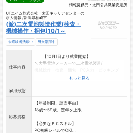
情報提供元：太田公共職業安定所
UTエイム株式会社 太田キャリアセンターの
求人情報 /新潟県柏崎市
(派)二次電池製造作業(検査・
機械操作・梱包)10/1～
未経験者活躍中
男女活躍中
【10月1日より就業開始】
＼大手電池メーカーで二次電池製造/
仕事内容
機械操作・検査・梱包・PC入力・ピッキング
(マテハン)
もっと見る
その他付随する業務☆未経験OK!
雇用形態
作業標準書に沿って進めるため、安心です!
入社後には丁寧な研修もあります。
【年齢制限、該当事由】
空調完備&綺麗な職場で快適勤務! 変更範囲:な
18歳〜59歳、定年を上限
し
応募資格
【待遇】
【必要なＰＣスキル】
休暇:年休141日/GW休暇・夏季休暇・年末年始
PC初級レベルでOK!...
休暇