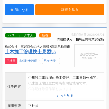
詳細を見る
気になる
掲載開始日:2026/08/01
ハローワーク求人
新着
情報提供元：柏崎公共職業安定所
株式会社 三起商会の求人情報 /新潟県柏崎市
土木施工管理技士見習い
正社員
未経験者活躍中
男女活躍中
〇建設工事現場の施工管理、工事書類作成等。
○建設現場は主に柏崎市周辺地域です。
仕事内容
○冬期は除雪作業もあります。
※異業種からの転職歓迎します。
もっと見る
※変更範囲:変更なし
雇用形態
正社員