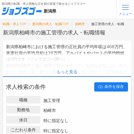
新潟県の転職・求人情報を正社員や派遣で探せるジョブズゴー
新潟県
メニュー
転職・求人TOP
新潟県の求人・転職TOP
柏崎市
施工管理の求人・転職
無料会員登録
ログイン
新潟県柏崎市の施工管理の求人・転職情報
新潟県柏崎市における施工管理の正社員の平均年収は468万円、
メニュー
派遣社員の平均月給は38万円、アルバイトやパートの平均時給
は0円です（ジョブズゴー調べ）。
トップ
新潟県柏崎市で施工管理で求人を出している主な会社には、
株式
詳細情報で求人を探す
会社 吉原工業
・
東北工業 株式会社
・
株式会社 三起商会
など
もっと見る
があり、未経験や短期等ご希望の条件で絞り込みができます。
新潟県柏崎市の地域密着型の求人サイトであるジョブズゴーでは
転職支援サービスについて
求人検索の条件
条件を保存
新潟県柏崎市の求人情報を26件取り扱っており、そのうち
正社
員の求人
は21件、
派遣社員の求人
は2件、
アルバイト・パートの
転職ノウハウ(応募書類の書き方・面接対策など)
職種
施工管理
求人
は0件です。
転職・採用コラム
ハローワークにはない求人も多数扱っており、転職だけでなく、
勤務地
柏崎市
第二新卒から50代・60代以上の方の再就職も可能です。 新潟県
休日
ジョブズゴーについて
特に指定なし
柏崎市で施工管理の求人・転職情報を探している方は、ぜひ興味
のある職種に応募してみてくださいね。
こだわり条件
特に指定なし
会社概要