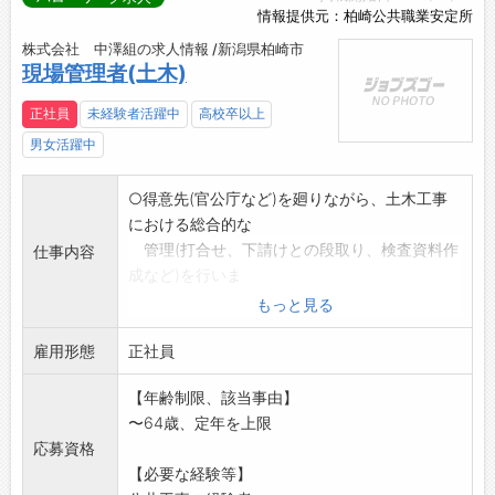
情報提供元：柏崎公共職業安定所
株式会社 中澤組の求人情報 /新潟県柏崎市
現場管理者(土木)
正社員
未経験者活躍中
高校卒以上
男女活躍中
○得意先(官公庁など)を廻りながら、土木工事
における総合的な
管理(打合せ、下請けとの段取り、検査資料作
仕事内容
成など)を行いま
す。
もっと見る
○官公庁へ行った際に、仕事の依頼の声がけ等
雇用形態
もしていただきます
正社員
変更範囲:変更なし
【年齢制限、該当事由】
〜64歳、定年を上限
応募資格
【必要な経験等】