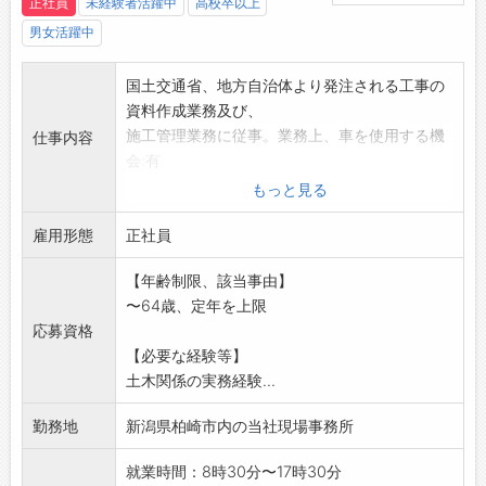
正社員
未経験者活躍中
高校卒以上
男女活躍中
国土交通省、地方自治体より発注される工事の
資料作成業務及び、
施工管理業務に従事。業務上、車を使用する機
仕事内容
会:有
経験の浅い方も歓迎致します。
もっと見る
※受注が多く、増員募集。
雇用形態
※変更範囲:会社の定める範囲
正社員
【年齢制限、該当事由】
〜64歳、定年を上限
応募資格
【必要な経験等】
土木関係の実務経験...
勤務地
新潟県柏崎市内の当社現場事務所
就業時間：8時30分〜17時30分