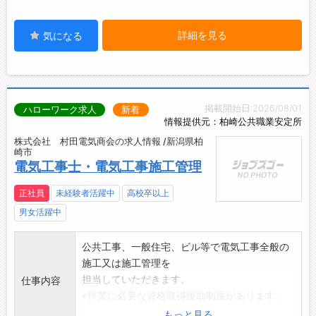
詳細を見る
気になる
掲載開始日:2026/08/01
ハローワーク求人
新着
情報提供元：柏崎公共職業安定所
株式会社 村田電気商会の求人情報 /新潟県柏
崎市
電気工事士・電気工事施工管理
正社員
未経験者活躍中
高校卒以上
男女活躍中
公共工事、一般住宅、ビル等で電気工事全般の
施工又は施工管理を
担当していただきます。
仕事内容
※作業に必要な資格取得援助制度があります。
また、取得後の資格
もっと見る