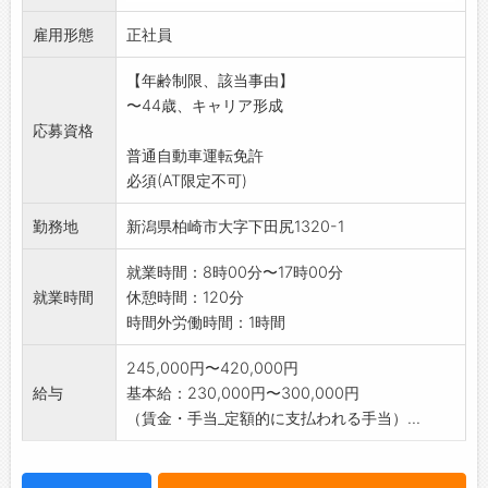
○その他付随する業務
雇用形態
※男女とも活躍できる仕事です。
正社員
※変更範囲:会社の定める業務
【年齢制限、該当事由】
〜44歳、キャリア形成
応募資格
普通自動車運転免許
必須(AT限定不可)
勤務地
新潟県柏崎市大字下田尻1320-1
就業時間：8時00分〜17時00分
就業時間
休憩時間：120分
時間外労働時間：1時間
245,000円〜420,000円
給与
基本給：230,000円〜300,000円
（賃金・手当_定額的に支払われる手当）...