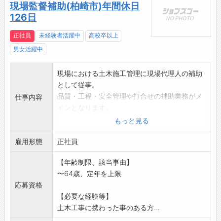
現場監督補助(柏崎市)年間休日
126日
正社員
未経験者活躍中
高校卒以上
男女活躍中
現場における土木施工管理に現場代理人の補助
として従事。
品質・工程・安全管理や打合せの補助業務がメ
仕事内容
インとなります。
(写真管理、測量補助、PCを使った各種書類作
もっと見る
成等)
雇用形態
経験の浅い方も歓迎いたします。
正社員
業務上、車を使用する機会:有
【年齢制限、該当事由】
※受注が多く、増員募集
〜64歳、定年を上限
※変更範囲:会社の定める範囲
応募資格
【必要な経験等】
土木工事に携わった事のある方...