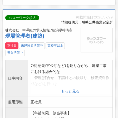
掲載開始日:2026/07/29
ハローワーク求人
情報提供元：柏崎公共職業安定所
株式会社 中澤組の求人情報 /新潟県柏崎市
現場管理者(建築)
正社員
未経験者活躍中
高校卒以上
男女活躍中
○得意先(官公庁など)を廻りながら、建築工事
における総合的な
管理(打合せ、下請けとの段取り、検査資料作
仕事内容
成など)を行いま
す。
もっと見る
○官公庁へ行った際に、仕事の依頼の声がけ等
雇用形態
もしていただきます
正社員
変更範囲:変更なし
【年齢制限、該当事由】