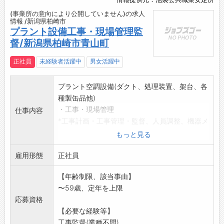
(事業所の意向により公開していません)の求人
情報 /新潟県柏崎市
プラント設備工事・現場管理監
督/新潟県柏崎市青山町
正社員
未経験者活躍中
男女活躍中
プラント空調設備(ダクト、処理装置、架台、各
種製缶品他)
・工事・現場管理
仕事内容
*工事計画・工事管理・監督、人員調整、機器メ
ンテナンス作業他
もっと見る
*監督業務についてのレクチャーを受けた後、現
雇用形態
場責任者・監督と
正社員
して現場管理に従事し、顧客との工事工程管
【年齢制限、該当事由】
理、従事者の教育・
〜59歳、定年を上限
指導を行っていただきます。
応募資格
*現場状況に応じて県外現場への出張有り
【必要な経験等】
【変更範囲:変更なし】
工事監督(業種不問)...