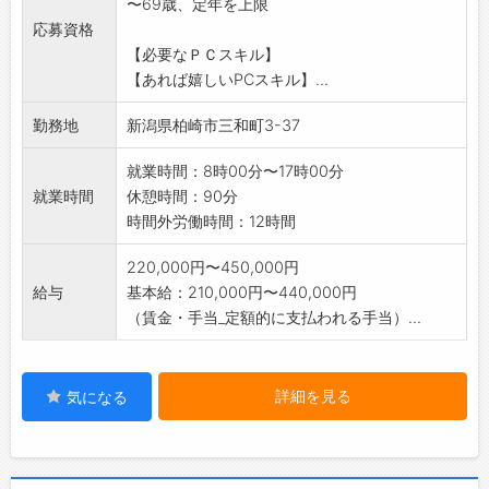
〜69歳、定年を上限
方法を基本から
応募資格
学んでいきます。最初から現場をお任せするこ
【必要なＰＣスキル】
とはありません。
【あれば嬉しいPCスキル】...
〇経験を積み、2級・1級土木施工管理技士の取
得を目指します。
勤務地
新潟県柏崎市三和町3-37
●ドローンを使ったICT測量などのDXも推進し
ています。
就業時間：8時00分〜17時00分
〇冬季は道路除雪を行い、除雪車の運転または
就業時間
休憩時間：90分
助手を担当します。
時間外労働時間：12時間
※必要な資格の取得費用は会社が全額負担しま
す。
220,000円〜450,000円
※新卒社員も加わり、20～60代まで幅広い年代
給与
基本給：210,000円〜440,000円
が活躍中です。
（賃金・手当_定額的に支払われる手当）...
※変更範囲:本人の希望により建設作業業務
詳細を見る
気になる