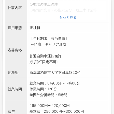
○現場の施工管理
仕事内容
○現場作業員への指示及び一般土木作業等
○書類作成、見積業務等
もっと見る
○その他付随する業務
雇用形態
※男女とも活躍できる仕事です。
正社員
※変更範囲:会社の定める業務
【年齢制限、該当事由】
〜44歳、キャリア形成
応募資格
普通自動車運転免許
必須(AT限定不可)
勤務地
新潟県柏崎市大字下田尻1320-1
就業時間：8時00分〜17時00分
就業時間
休憩時間：120分
時間外労働時間：5時間
265,000円〜420,000円
給与
基本給：250,000円〜300,000円