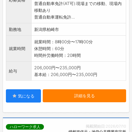
普通自動車免許(AT可):現場までの移動、現場内
指導していきます。
移動あり
*現場状況に応じて県外現場への出張有り
普通自動車運転免許...
変更範囲:変更なし
勤務地
新潟県柏崎市
就業時間：8時00分〜17時00分
就業時間
休憩時間：60分
時間外労働時間：20時間
206,000円〜235,000円
給与
基本給：206,000円〜235,000円
詳細を見る
気になる
掲載開始日:2026/07/10
ハローワーク求人
情報提供元：池袋公共職業安定所