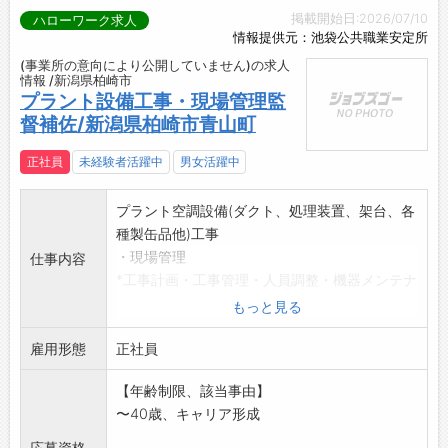
掲載開始日:2026/07/10
ハローワーク求人
情報提供元：池袋公共職業安定所
(事業所の意向により公開していません)の求人
情報 /新潟県柏崎市
プラント設備工事・現場管理監
督補佐/新潟県柏崎市青山町
正社員
未経験者活躍中
男女活躍中
プラント空調設備(ダクト、処理装置、架台、各
種製缶品他)工事
・現場管理
仕事内容
*工事計画・工事管理・人員調整・機器メンテナ
ンス作業他
もっと見る
*最初は監督の補助として空調設備工事の専門知
雇用形態
識や技能の習得、
正社員
特別教育や技能講習(足場組立・クレーン操作
【年齢制限、該当事由】
他)で工事に関する
〜40歳、キャリア形成
知識を習得して頂き、将来的には現場責任者・
監督に慣れるように
応募資格