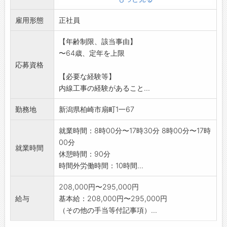
手当を厚くしております。
雇用形態
※現場の範囲は柏崎市、刈羽村、上越市、十日
正社員
町市、長岡市などで
【年齢制限、該当事由】
す。転勤はありません。
〜64歳、定年を上限
※変更範囲:変更なし
応募資格
【必要な経験等】
内線工事の経験があること...
勤務地
新潟県柏崎市扇町1一67
就業時間：8時00分〜17時30分 8時00分〜17時
00分
就業時間
休憩時間：90分
時間外労働時間：10時間...
208,000円〜295,000円
給与
基本給：208,000円〜295,000円
（その他の手当等付記事項）...