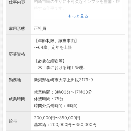
柏崎市民の生活に不可欠なインフラを整備・維
仕事内容
持する仕事です。
転勤はありません。
もっと見る
入社後は、表彰実績のある先輩の指導のもと、
雇用形態
ICT測量やデータ
正社員
作成を学びます。チームで協力する風土なので
【年齢制限、該当事由】
安心です。
〜64歳、定年を上限
資格取得を全面支援。将来的には地域の安全を
応募資格
担うプロの技術者と
【必要な経験等】
して、大規模プロジェクトを率いる存在へと成
土木工事における施工管理...
長できます。
※変更範囲:変更なし
勤務地
新潟県柏崎市大字上田尻3179-9
就業時間：8時00分〜17時00分
就業時間
休憩時間：75分
時間外労働時間：9時間
200,000円〜350,000円
給与
基本給：200,000円〜350,000円