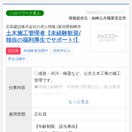
掲載開始日:2026/07/15
ハローワーク求人
情報提供元：柏崎公共職業安定所
石高建設株式会社の求人情報 /新潟県柏崎市
土木施工管理者【未経験歓迎/
独自の福利厚生でサポート!】
正社員
未経験者活躍中
高校卒以上
男女活躍中
〇道路・河川・橋梁など、公共土木工事の施工
管理です。
●現場は柏崎市・刈羽村で転勤はなく協力業者
仕事内容
との連携作業です。
〇工程・品質・安全・原価管理の他に、測量、
もっと見る
工事写真の撮影、
雇用形態
PCでの書類作成やCADソフトの作業などを行い
正社員
ます。
【年齢制限、該当事由】
●入社後は先輩社員と一緒に工事の流れや管理