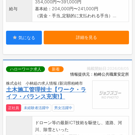
354,000円〜391,000円
給与
基本給：204,000円〜241,000円
（賃金・手当_定額的に支払われる手当）...
詳細を見る
気になる
掲載開始日:2026/08/05
ハローワーク求人
新着
情報提供元：柏崎公共職業安定所
株式会社 小林組の求人情報 /新潟県柏崎市
土木施工管理技士【ワーク・ラ
イフ・バランス充実!】
正社員
未経験者活躍中
男女活躍中
ドローン等の最新ICT技術を駆使し、道路、河
川、除雪といった