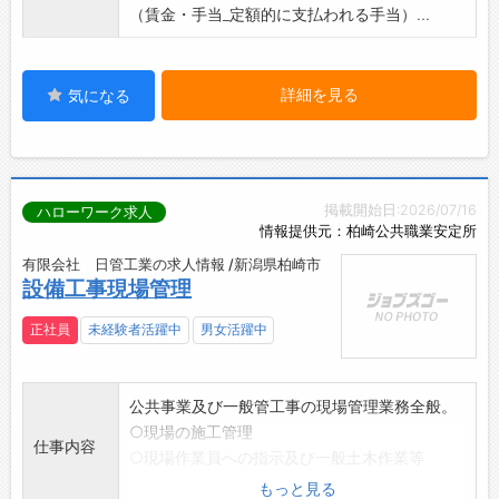
（賃金・手当_定額的に支払われる手当）...
詳細を見る
気になる
掲載開始日:2026/07/16
ハローワーク求人
情報提供元：柏崎公共職業安定所
有限会社 日管工業の求人情報 /新潟県柏崎市
設備工事現場管理
正社員
未経験者活躍中
男女活躍中
公共事業及び一般管工事の現場管理業務全般。
○現場の施工管理
仕事内容
○現場作業員への指示及び一般土木作業等
○書類作成、見積業務等
もっと見る