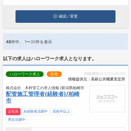
お問い合わせ
よくあるご質問
確認／変更
48件
中、 1〜30件を表示
以下の求人はハローワーク求人となります。
掲載開始日:2026/08/06
ハローワーク求人
新着
情報提供元：高萩公共職業安定所
株式会社 木村管工の求人情報 /新潟県柏崎市
配管施工管理者(経験者)/柏崎
市
正社員
未経験者活躍中
高校卒以上
男女活躍中