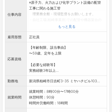
※原子力、火力および化学プラント設備の配管
工事に関わる施工管
理業務全般・現場監督をお願いします。
仕事内容
・自社工場(柏崎事業所)での配管や機器架台の
製作および管理
もっと見る
・現地施工管理や安全管理等の現場監督
雇用形態
*ミーティング、メール確認、工場にて進捗確
正社員
認、行程通りに作業
【年齢制限、該当事由】
が進んでいるか確認や指示をおこない工程管
〜59歳、定年を上限
理をして頂きます。
応募資格
*資材発注やお客様と打ち合わせなどその他付随
【必要な経験等】
する業務もお願い
実務経験3年以上...
いたします。
変更範囲:会社の業務全般
勤務地
新潟県柏崎市日吉町3-35 ミヤハチビル103...
就業時間：8時00分〜17時00分
就業時間
休憩時間：90分
時間外労働時間：18時間