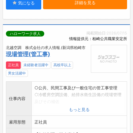
詳細を見る
気になる
掲載開始日:2026/07/15
ハローワーク求人
情報提供元：柏崎公共職業安定所
北越空調 株式会社の求人情報 /新潟県柏崎市
現場管理(管工事)
正社員
未経験者活躍中
高校卒以上
男女活躍中
○公共、民間工事及び一般住宅の管工事管理
○冷暖房空調設備、給排水衛生設備の現場管理
仕事内容
及びその補佐
※変更範囲:設備機器保守サービス
もっと見る
総合職(営業、事務職)
雇用形態
正社員