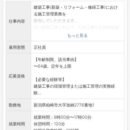
建築工事(新築・リフォーム・修繕工事)におけ
る施工管理業務を
担当していただきます。
仕事内容
主に民間工事が中心で、公共工事や大規模現場
は多くありません。
もっと見る
【主な業務内容】
雇用形態
・工事現場の工程管理、品質管理、安全管理
正社員
・協力業者との打合せ、段取り
【年齢制限、該当事由】
・材料手配、現場確認
〜64歳、定年を上限
・工事写真の撮影、整理
・簡単な書類作成(報告書等)
応募資格
【必要な経験等】
※最初から全てを一人で任せることはありませ
建築工事の現場管理または施工管理の実務経
ん。
験...
経験・スキルに応じて業務範囲を調整しま
す。
勤務地
新潟県柏崎市大字加納2776番地1
変更範囲:変更なし
就業時間：8時00分〜17時00分
就業時間
休憩時間：120分