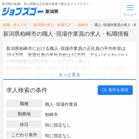
新潟県の転職・求人情報を正社員や派遣で探せるジョブズゴー
新潟県
メニュー
転職・求人TOP
新潟県の求人・転職TOP
柏崎市
職人･現場作業員の求人・転
無料会員登録
ログイン
新潟県柏崎市の職人･現場作業員の求人・転職情報
新潟県柏崎市における職人･現場作業員の正社員の平均年収は
メニュー
384万円、派遣社員の平均月給は42万円、アルバイトやパート
の平均時給は0円です（ジョブズゴー調べ）。
トップ
新潟県柏崎市で職人･現場作業員で求人を出している主な会社に
詳細情報で求人を探す
は、
株式会社 能澤技建
・
株式会社 柏崎設備工業
・
高洋産業
もっと見る
株式会社
などがあり、未経験や短期等ご希望の条件で絞り込みが
できます。
転職支援サービスについて
求人検索の条件
条件を保存
新潟県柏崎市の地域密着型の求人サイトであるジョブズゴーでは
新潟県柏崎市の求人情報を62件取り扱っており、そのうち
正社
転職ノウハウ(応募書類の書き方・面接対策など)
職種
職人･現場作業員
員の求人
は55件、
派遣社員の求人
は2件、
アルバイト・パートの
転職・採用コラム
求人
は0件です。
勤務地
柏崎市
ハローワークにはない求人も多数扱っており、転職だけでなく、
休日
ジョブズゴーについて
特に指定なし
第二新卒から50代・60代以上の方の再就職も可能です。 新潟県
柏崎市で職人･現場作業員の求人・転職情報を探している方は、
こだわり条件
特に指定なし
会社概要