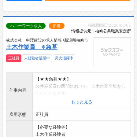
掲載開始日:2026/08/05
ハローワーク求人
新着
情報提供元：柏崎公共職業安定所
株式会社 中澤建設の求人情報 /新潟県柏崎市
土木作業員 ※急募
正社員
未経験者活躍中
男女活躍中
【★★急募★★】
公共事業及び民間における、土木作業全般をし
仕事内容
ていただきます。
○現場における土木作業
もっと見る
手作業における土木作業、民間の除草作業な
雇用形態
ど。
正社員
○ダンプ車及び建設機械の運転
【必要な経験等】
砂、採石等の運搬及び掘削 等。
土木作業経験者
※冬場は(早朝3時くらい)の除雪作業(オペレータ