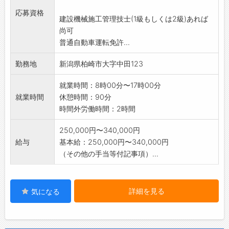
助手)があり
応募資格
建設機械施工管理技士(1級もしくは2級)あれば
ます。
尚可
※現場で必要な建設機械等の資格取得(タイヤシ
普通自動車運転免許...
ョベル・バックホ
ウ等)の、取得費用はすべて会社が負担いたし
勤務地
新潟県柏崎市大字中田123
ます。
※変更範囲:変更なし
就業時間：8時00分〜17時00分
就業時間
休憩時間：90分
時間外労働時間：2時間
250,000円〜340,000円
給与
基本給：250,000円〜340,000円
（その他の手当等付記事項）...
詳細を見る
気になる