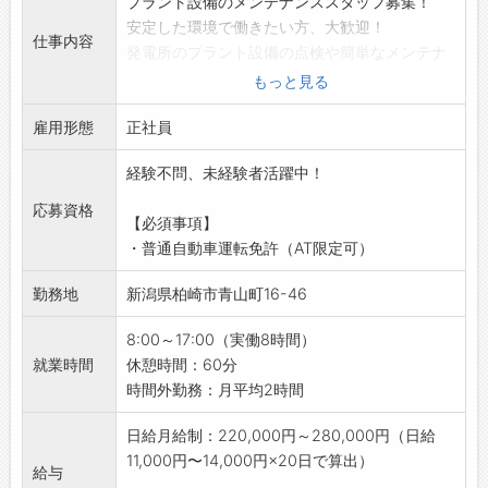
プラント設備のメンテナンススタッフ募集！
安定した環境で働きたい方、大歓迎！
仕事内容
発電所のプラント設備の点検や簡単なメンテナ
ンス作業を中心に、未経験から手に職をつけら
もっと見る
れるお仕事です。
雇用形態
屋内作業がメインなので天候に左右されず、安
正社員
心して働けます！
経験不問、未経験者活躍中！
【具体的な業務内容】
・プラント設備のメンテナンス
応募資格
【必須事項】
・点検に伴う一般作業員、監視業務
・普通自動車運転免許（AT限定可）
・その他、簡単な委託業務
◎軽作業がメインです！体への負担も少なめ♪
勤務地
新潟県柏崎市青山町16-46
【勤務地・移動】
・会社（新潟県上越市春日新田2丁目23-4）に
8:00～17:00（実働8時間）
集合後、社用車に乗り合わせて現場へ移動しま
就業時間
休憩時間：60分
す。
時間外勤務：月平均2時間
・柿崎・柏崎にある当社駐車場に集合も可能で
す。
日給月給制：220,000円～280,000円（日給
【おすすめポイント】
11,000円〜14,000円×20日で算出）
給与
◆未経験OK！経験者もスキルを活かせます◎