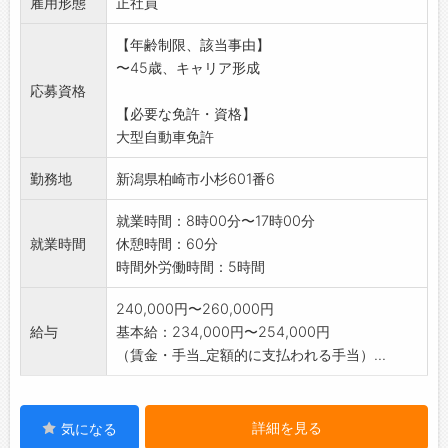
雇用形態
て、砕石等のダンプへ
正社員
の積込、ダンプカーの工場内輸送並びに配達
【年齢制限、該当事由】
を行います。
〜45歳、キャリア形成
○工場内設備の維持管理、メンテナンス作業も
応募資格
併せて行ってもらい
【必要な免許・資格】
ます。
大型自動車免許
※変更範囲:変更なし
勤務地
新潟県柏崎市小杉601番6
就業時間：8時00分〜17時00分
就業時間
休憩時間：60分
時間外労働時間：5時間
240,000円〜260,000円
給与
基本給：234,000円〜254,000円
（賃金・手当_定額的に支払われる手当）...
詳細を見る
気になる