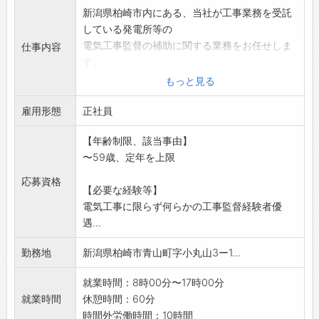
新潟県柏崎市内にある、当社が工事業務を受託
している発電所等の
電気工事監督の補助に関する業務をお任せしま
仕事内容
す。
・原子力・火力発電所建設、定期検査に於ける
もっと見る
電気工事の
雇用形態
監督補助業務
正社員
(他県に出張対応もあり得ます)
【年齢制限、該当事由】
入社後は業務に必要な資格やスキルを研修で学
〜59歳、定年を上限
び、初歩的な作業か
らお任せし、ゆくゆくは監督をお任せします。
応募資格
【必要な経験等】
【変更範囲:会社の定める業務】
電気工事に限らず何らかの工事監督経験者優
遇...
勤務地
新潟県柏崎市青山町字小丸山3ー1...
就業時間：8時00分〜17時00分
就業時間
休憩時間：60分
時間外労働時間：10時間