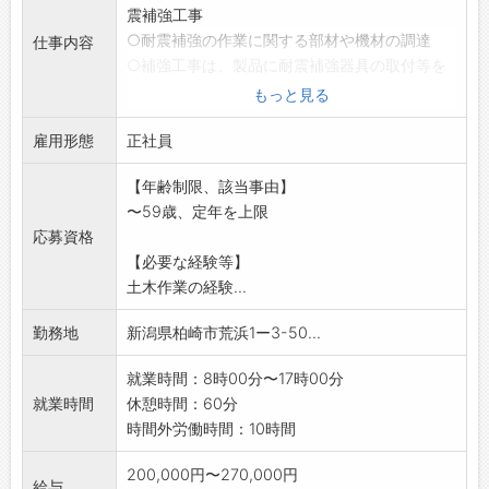
震補強工事
○耐震補強の作業に関する部材や機材の調達
仕事内容
○補強工事は、製品に耐震補強器具の取付等を
行います。
もっと見る
建設機械の運転、掘削等の土木作業はありま
雇用形態
せん。
正社員
○簡単なパソコン作業
【年齢制限、該当事由】
※変更範囲:変更なし
〜59歳、定年を上限
応募資格
【必要な経験等】
土木作業の経験...
勤務地
新潟県柏崎市荒浜1ー3-50...
就業時間：8時00分〜17時00分
就業時間
休憩時間：60分
時間外労働時間：10時間
200,000円〜270,000円
給与