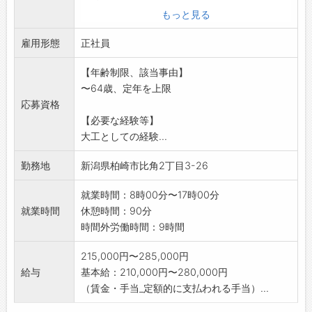
※エリアは主に柏崎市及び刈羽村になります。
もっと見る
※変更範囲:変更なし
雇用形態
正社員
【年齢制限、該当事由】
〜64歳、定年を上限
応募資格
【必要な経験等】
大工としての経験...
勤務地
新潟県柏崎市比角2丁目3-26
就業時間：8時00分〜17時00分
就業時間
休憩時間：90分
時間外労働時間：9時間
215,000円〜285,000円
給与
基本給：210,000円〜280,000円
（賃金・手当_定額的に支払われる手当）...