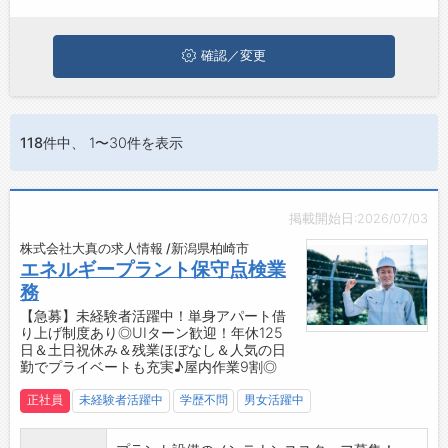
ぜひ興味のある職種に応募してみてくださいね。
お問い合わせ
よくあるご質問
確認／変更
118件
中、 1〜30件を表示
掲載開始日:2026/07/03
株式会社大真の求人情報 /新潟県柏崎市
エネルギープラント保守点検業
務
【急募】未経験者活躍中！単身アパート借
り上げ制度あり◎UIターン歓迎！年休125
日＆土日祝休み＆残業ほぼなし＆人気の日
勤でプライベートも充実♪屋内作業9割◎
正社員
未経験者活躍中
学歴不問
男女活躍中