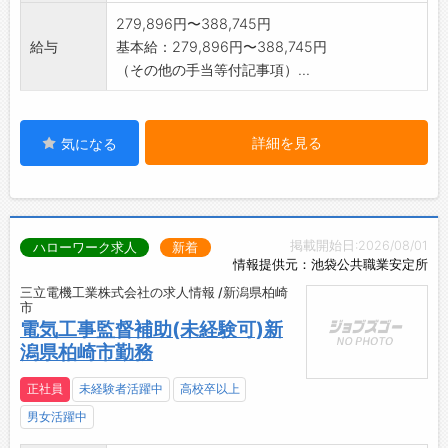
279,896円〜388,745円
給与
基本給：279,896円〜388,745円
（その他の手当等付記事項）...
詳細を見る
気になる
掲載開始日:2026/08/01
ハローワーク求人
新着
情報提供元：池袋公共職業安定所
三立電機工業株式会社の求人情報 /新潟県柏崎
市
電気工事監督補助(未経験可)新
潟県柏崎市勤務
正社員
未経験者活躍中
高校卒以上
男女活躍中