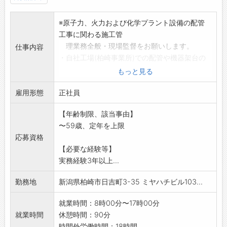
の方も安心して作業できます♪
【ステップアップ】
※原子力、火力および化学プラント設備の配管
◆資格取得支援あり！有資格者手当も充実◎
工事に関わる施工管
・キャリアアップを目指せます。
理業務全般・現場監督をお願いします。
仕事内容
【職場の雰囲気・社風】
・自社工場(柏崎事業所)での配管や機器架台の
・「チャレンジする」をモットーに、協力し合
製作および管理
い、楽しく働く職場です♪
もっと見る
・現地施工管理や安全管理等の現場監督
・幅広い世代の作業員が切磋琢磨しながら成長
雇用形態
*ミーティング、メール確認、工場にて進捗確
正社員
中！
認、行程通りに作業
・多彩な作業に挑戦できる、面白い現場です◎
【年齢制限、該当事由】
が進んでいるか確認や指示をおこない工程管
・現在、上越・柏崎・刈羽エリアから通勤中の
〜59歳、定年を上限
理をして頂きます。
スタッフが活躍しています！
応募資格
*資材発注やお客様と打ち合わせなどその他付随
【やりがい】
【必要な経験等】
する業務もお願い
・プラント設備を安全に稼働させる大切な役割
実務経験3年以上...
いたします。
を担えます。
変更範囲:会社の業務全般
・未経験から専門スキルを身につけ、自信と達
勤務地
新潟県柏崎市日吉町3-35 ミヤハチビル103...
成感を味わえます！
【支給・待遇】
就業時間：8時00分〜17時00分
・制服・作業服・安全装備：全て支給◎
就業時間
休憩時間：90分
・有給休暇の取得率ほぼ100％♪
時間外労働時間：18時間