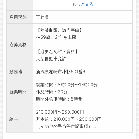
たサイズ・配合で製造します。
もっと見る
○工場敷地内のストックヤードで重機を使っ
雇用形態
て、砕石等のダンプへ
正社員
の積込、ダンプカーの工場内輸送並びに配達
【年齢制限、該当事由】
を行います。
〜59歳、定年を上限
○工場内設備の維持管理、メンテナンス作業も
応募資格
併せて行ってもらい
【必要な免許・資格】
ます。
大型自動車免許...
※変更範囲:変更なし
勤務地
新潟県柏崎市小杉601番6
就業時間：8時00分〜17時00分
就業時間
休憩時間：60分
時間外労働時間：5時間
210,000円〜250,000円
給与
基本給：210,000円〜250,000円
（その他の手当等付記事項）...