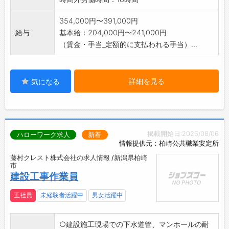
【会社の周辺環境】
・徒歩圏内にスーパーがあり、仕事帰りの買い
354,000円〜391,000円
物もラクラク♪
給与
基本給：204,000円〜241,000円
・車で7分のゲームセンターや、車で8分の水族
（賃金・手当_定額的に支払われる手当）...
館など、休日には家族や友達と気軽に遊びに行
けるスポットが充実！
→ 生活の便利さと遊びの楽しさが両立する環境
詳細を見る
気になる
で、仕事もプライベートも充実させられます。
【社内設備】
・休憩室完備♪
【こんな方にオススメ】
掲載開始日:2026/08/06
ハローワーク求人
新着
◇未経験から手に職をつけたい方
情報提供元：柏崎公共職業安定所
◆体を動かすことが好きな方
藤村クレスト株式会社の求人情報 /新潟県柏崎
◇安定した職場で長く働きたい方
市
◆チャレンジ精神旺盛で成長意欲のある方
建設工事作業員
◇ワークライフバランスを大切にしたい方
正社員
未経験者活躍中
男女活躍中
○建設施工現場での下水道管、マンホールの耐