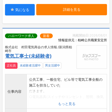
詳細を見る
気になる
掲載開始日:2026/08/01
ハローワーク求人
新着
情報提供元：柏崎公共職業安定所
株式会社 村田電気商会の求人情報 /新潟県柏
崎市
電気工事士(未経験者)
正社員
未経験者活躍中
男女活躍中
公共工事、一般住宅、ビル等で電気工事全般の
施工を担当していた
だきます。
仕事内容
○電気器具(スイッチやコンセント、照明、換気
扇、空調、防災な
もっと見る
ど)の配線及び配管、取り付け作業等です。