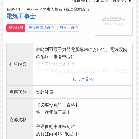
情報提供元：柏崎公共職業安定所
有限会社 モバードの求人情報 /新潟県柏崎市
電気工事士
契約社員
未経験者活躍中
男女活躍中
柏崎刈羽原子力発電所構内において、電気設備
の配線工事を中心に
行っていただきます。
仕事内容
ケーブル布設・配線・結線などの電気工事が主
な業務です。
もっと見る
チームで作業を行うため、安心して働ける環境
雇用形態
です。
契約社員
第二種電気工事士以上の資格をお持ちの方を募
【必要な免許・資格】
集します。
第二種電気工事士
令和8年9月から11月(状況により12月まで)の期
応募資格
間限定のお
普通自動車運転免許
仕事です。
あれば尚可(AT限定可)
変更範囲:変更なし