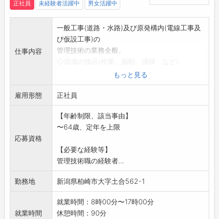
正社員
未経験者活躍中
男女活躍中
一般工事(道路・水路)及び原発構内(電線工事及
び仮設工事)の
管理技術の業務全般。
仕事内容
◇現場の指示(作業、掘削、清掃 など)
2t・4tダンプ車の運転もあります。
もっと見る
原子力発電所内のプラント・機械設備のメン
雇用形態
テナンス
正社員
※現場は、柏崎市内及び近隣市町村になりま
【年齢制限、該当事由】
す。
〜64歳、定年を上限
※重機などの資格のある方は重機の運転もして
応募資格
いただきます。
【必要な経験等】
※変更範囲:変更なし
管理技術職の経験者...
勤務地
新潟県柏崎市大字土合562-1
就業時間：8時00分〜17時00分
就業時間
休憩時間：90分