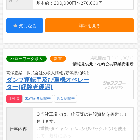
基本給：200,000円〜270,000円
詳細を見る
気になる
掲載開始日:2026/08/06
ハローワーク求人
新着
情報提供元：柏崎公共職業安定所
高洋産業 株式会社の求人情報 /新潟県柏崎市
ダンプ運転手及び重機オペレー
ター(経験者優遇)
正社員
未経験者活躍中
男女活躍中
○当社工場では、砕石等の建設資材を製造して
おります。
○重機(タイヤショベル及びバックホウ)を使用
仕事内容
して、規格にあっ