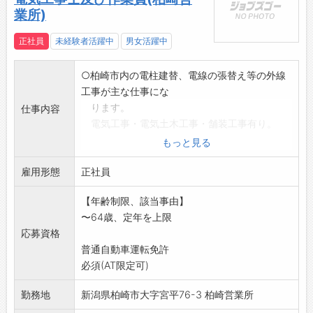
業所)
正社員
未経験者活躍中
男女活躍中
○柏崎市内の電柱建替、電線の張替え等の外線
工事が主な仕事にな
ります。
仕事内容
電気工事・電気土木工事・舗装工事有り。
様々な作業現場にて基本4人1チームで作業を
もっと見る
行って頂きます。
雇用形態
*中型以上の運転免許、クレーンや玉掛け等資格
正社員
のある方は賃金面
【年齢制限、該当事由】
で優遇いたします。
〜64歳、定年を上限
*県内の各現場(主に新潟、上越など)及び六日町
応募資格
営業所等へ約2
普通自動車運転免許
週間程度の出張の場合もあります。週末には社
必須(AT限定可)
用車を使用し帰省し
ます。
勤務地
新潟県柏崎市大字宮平76-3 柏崎営業所
*仕事をする為に必要とされる知識や技能・資格