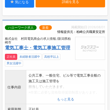
詳細を見る
気になる
掲載開始日:2026/08/01
ハローワーク求人
新着
情報提供元：柏崎公共職業安定所
株式会社 村田電気商会の求人情報 /新潟県柏
崎市
電気工事士・電気工事施工管理
正社員
未経験者活躍中
高校卒以上
男女活躍中
公共工事、一般住宅、ビル等で電気工事全般の
施工又は施工管理を
担当していただきます。
仕事内容
※作業に必要な資格取得援助制度があります。
また、取得後の資格
もっと見る
手当を厚くしております。
雇用形態
※現場の範囲は柏崎市、刈羽村、上越市、十日
正社員