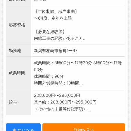
町市、長岡市などで
【年齢制限、該当事由】
す。転勤はありません。
〜64歳、定年を上限
※変更範囲:変更なし
応募資格
【必要な経験等】
内線工事の経験があること...
勤務地
新潟県柏崎市扇町1一67
就業時間：8時00分〜17時30分 8時00分〜17時
00分
就業時間
休憩時間：90分
時間外労働時間：10時間...
208,000円〜295,000円
給与
基本給：208,000円〜295,000円
（その他の手当等付記事項）...
詳細を見る
気になる