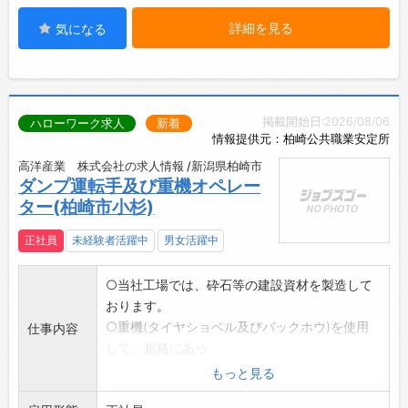
詳細を見る
気になる
掲載開始日:2026/08/06
ハローワーク求人
新着
情報提供元：柏崎公共職業安定所
高洋産業 株式会社の求人情報 /新潟県柏崎市
ダンプ運転手及び重機オペレー
ター(柏崎市小杉)
正社員
未経験者活躍中
男女活躍中
○当社工場では、砕石等の建設資材を製造して
おります。
○重機(タイヤショベル及びバックホウ)を使用
仕事内容
して、規格にあっ
たサイズ・配合で製造します。
もっと見る
○工場敷地内のストックヤードで重機を使っ