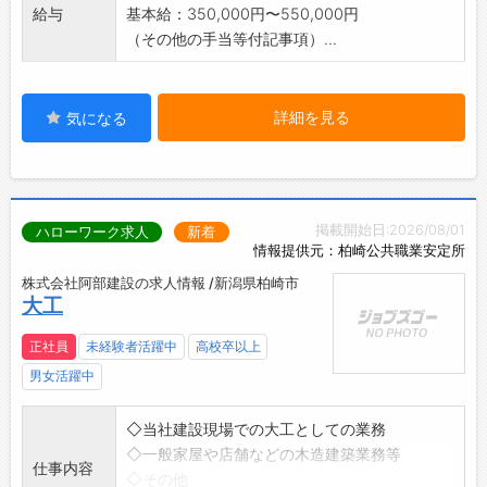
給与
基本給：350,000円〜550,000円
（その他の手当等付記事項）...
詳細を見る
気になる
掲載開始日:2026/08/01
ハローワーク求人
新着
情報提供元：柏崎公共職業安定所
株式会社阿部建設の求人情報 /新潟県柏崎市
大工
正社員
未経験者活躍中
高校卒以上
男女活躍中
◇当社建設現場での大工としての業務
◇一般家屋や店舗などの木造建築業務等
仕事内容
◇その他