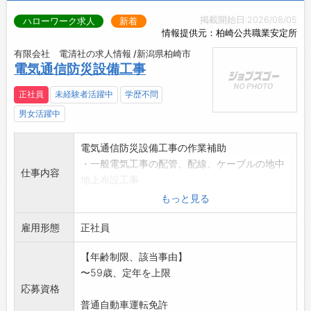
掲載開始日:2026/08/05
ハローワーク求人
新着
情報提供元：柏崎公共職業安定所
有限会社 電清社の求人情報 /新潟県柏崎市
電気通信防災設備工事
正社員
未経験者活躍中
学歴不問
男女活躍中
電気通信防災設備工事の作業補助
・一般電気工事の配管、配線、ケーブルの地中
仕事内容
地上布設工事
・火災報知設備、防災設備の配管、配線点検工
もっと見る
事
雇用形態
・弱電設備、通信設備の配管、配線工事
正社員
・電気、通信、防災設備の重量物 取付け基礎
【年齢制限、該当事由】
工事
〜59歳、定年を上限
※入社後、各種電気工事士や消防設備士の資格
応募資格
取得して頂きます
普通自動車運転免許
※主な現場は柏崎周辺地区