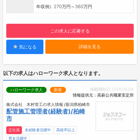
・とび、土工、塗装などのガテン系経験者も歓
年収例）270万円～360万円
迎！
・もちろん、初めての方でも安心してスタート
できます♪
この求人に応募する
◆屋内作業が中心で、天候に左右されません♪
・安定した環境で長く働けます！
詳細を見る
気になる
◆単身者向けアパート借り上げ制度あり◎
・県外からの移住希望者も大歓迎です♪
◆プライベートも充実できる環境♪
・年間休日125日＆土日祝休みでしっかり休め
以下の求人はハローワーク求人となります。
る！
・残業は月2時間と少なめ＆人気の日勤♪
掲載開始日:2026/08/06
ハローワーク求人
新着
→ 仕事もプライベートも大切にしたい方にピッ
情報提供元：高萩公共職業安定所
タリの職場です！
【研修制度】
株式会社 木村管工の求人情報 /新潟県柏崎市
配管施工管理者(経験者)/柏崎
・作業研修、安全教育あり！
市
・ベテラン作業員が親切丁寧にサポートしま
す。
正社員
未経験者活躍中
高校卒以上
・分からないことも丁寧に教えるので、初めて
男女活躍中