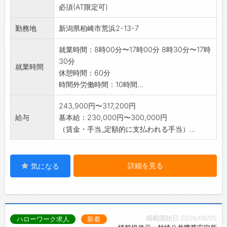
必須(AT限定可)
※職種の変更範囲:電気工事および保守点検
勤務地
新潟県柏崎市荒浜2-13-7
就業時間：8時00分〜17時00分 8時30分〜17時
30分
就業時間
休憩時間：60分
時間外労働時間：10時間...
243,900円〜317,200円
給与
基本給：230,000円〜300,000円
（賃金・手当_定額的に支払われる手当）...
詳細を見る
気になる
掲載開始日:2026/08/05
ハローワーク求人
新着