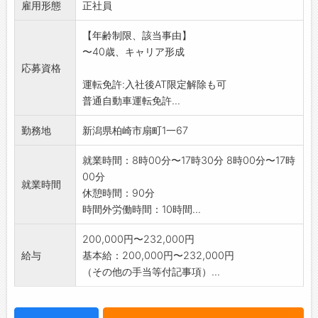
雇用形態
○作業については指導致します。
正社員
※作業に必要な資格取得援助制度があります。
【年齢制限、該当事由】
(費用会社負担)
〜40歳、キャリア形成
※現場の範囲は柏崎市、刈羽村、上越市、十日
応募資格
町市、長岡市などで
運転免許:入社後AT限定解除も可
す。転勤はありません。
普通自動車運転免許...
※変更範囲:変更なし
勤務地
新潟県柏崎市扇町1一67
就業時間：8時00分〜17時30分 8時00分〜17時
00分
就業時間
休憩時間：90分
時間外労働時間：10時間...
200,000円〜232,000円
給与
基本給：200,000円〜232,000円
（その他の手当等付記事項）...