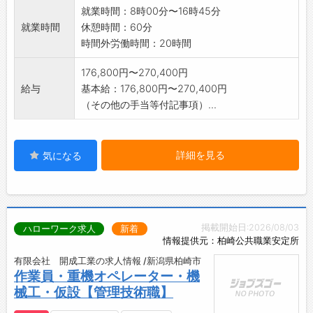
等を専用の研修�
就業時間：8時00分〜16時45分
などで訓練しながら知識ゼロからでも学んでい
就業時間
休憩時間：60分
く事ができます。
時間外労働時間：20時間
※変更範囲:変更なし
176,800円〜270,400円
給与
基本給：176,800円〜270,400円
（その他の手当等付記事項）...
詳細を見る
気になる
掲載開始日:2026/08/03
ハローワーク求人
新着
情報提供元：柏崎公共職業安定所
有限会社 開成工業の求人情報 /新潟県柏崎市
作業員・重機オペレーター・機
械工・仮設【管理技術職】