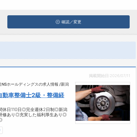
確認／変更
掲載開始日:2026/07/11
NSホールディングスの求人情報 /新潟
自動車整備士2級・整備経
休日110日◎完全週休2日制◎新潟
研修あり◎充実した福利厚生あり◎
◎
中