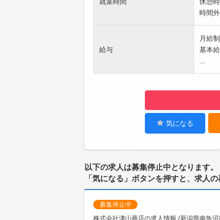
就業時間
休憩時
・元気
時間外
↓
9:10
月給制：
・工場
給与
基本給
・点検
...
↓
10:
・お待
・お客
↓
12:0
気になる
・仲間
・コミ
↓
以下の求人は募集停止中となります。
13:
「気になる」ボタンを押すと、求人の
・ベル
◎結果
ていま
募集停止中
↓
株式会社津山商店の求人情報 /新潟県南魚沼