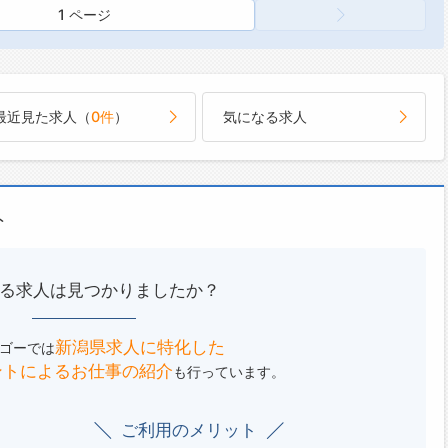
い未来を創造することを目指して、4つの幸せを大切にしながら豊
1 ページ
と前向きに生きる力を養い、働く充実感を重視しています◎
たちの健全な成長と食育をテーマに、食の楽しさを実現。
全：明るい職場・高い技術
健康、食べて成長、見た目にも楽しい、うれしい食事を提供して
んしん：長く働ける職場・リスク低減
。
クワク：モチベーションアップ・新しい車体験
な成長を促す食の価値にこだわり続けます。
最近見た求人（
0件
）
気になる求人
APPY：達成感・充実感・おもてなし・感動体験
�
の福利厚生！】
お客様に対する食の提供は、それぞれのニーズに合わせてアレン
車貸出（無料）
います。
連休での利用が多く、普段プライベートでは乗れない高級車や電
の労働環境などを考慮しながら、バリエーションを持たせ、ベス
ト
車、ワンボックスカーなどは特に人気があります！
を提供しています。
会・趣味同好会支援（活動資金の一部を会社が援助）
他の事業例
を離れて、交流を深めることを支援する制度です♪
や施設等でのパン販売
・宿泊施設（東京ビュック（会員制オーナーズホテル）・グラン
レイアウト、スタートアッププロデュース
る求人は見つかりましたか？
ング舞子高原（リゾートマンション））
ント、ケータリングサービス
連休に多くの申込があり、家族や仲間同士でのリフレッシュに利
管理指導、従業員研修、衛生管理相談＆アドバイス等
新潟県求人に特化した
ゴーでは
です◎
ントによる
お仕事の紹介
も行っています。
回の2連休日を導入！
車販売会社で全国トップレベルの全社一斉休日を確保し、プライ
の時間の充実を図っています◎
ご利用のメリット
有給休暇の取得促進にも力を入れています！