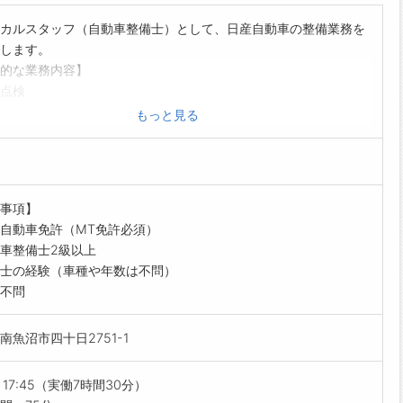
カルスタッフ（自動車整備士）として、日産自動車の整備業務を
します。
的な業務内容】
点検
整備
もっと見る
整備
結果の説明
診断
ル交換
事項】
ヤ交換
自動車免許（MT免許必須）
ール関係作業
車整備士2級以上
取付
士の経験（車種や年数は不問）
すめポイント】
不問
県下最大級の日産ディーラー！
拡大のため増員募集です！
南魚沼市四十日2751-1
の業務の流れ】
ニカルスタッフ
：朝礼
～17:45（実働7時間30分）
状況、来店予約状況、各種連絡事項を共有