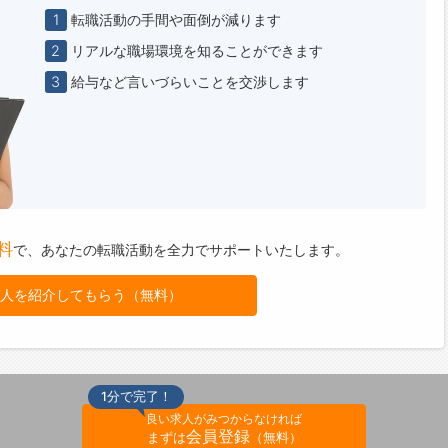
1
転職活動の手間や面倒が減ります
方に関して】
な価値観で、全員にスポットライトが当たる仕組みを整えていま
2
リアルな職場環境を知ることができます
3
給与など言いづらいことを交渉します
箱を設置し、積極的に社員の意見を取り入れて働きやすい環境作
力しています！
ートスタッフを配置することで効率化を図り、整備士が整備に専
る環境です♪
設備】
ステーション
ますます需要が増えると予測され、お客様に安心して便利にご利
料
で、
あなたの転職活動を全力でサポートいたします。
だけるよう365日24時間使える体制を整えています！
社員の声】
人を紹介してもらう（無料）
ニカルスタッフ（2017年入社）
大切にしていることが会社の魅力です。
ター（助言者）制度』があり、比較的年齢が近い先輩がついてく
何も分からないことだらけの新人のときに親身に相談に乗ってく
。
1分で完了！
話せることも多く、プライベートでもお酒を飲みに行ったり、兄
良い求人がみつからなければ
会員登録
うな関係で頼りになります。
まずは
（無料）