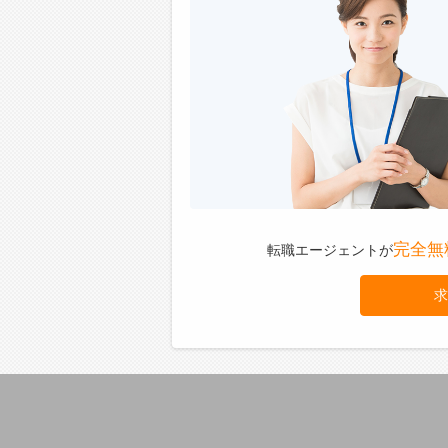
【働き
・多様
す◎
・意見
りに注
・サポ
念でき
【社内
■充電
・今後
完全無
転職エージェントが
用いた
【先輩
求
■テク
社員を
『メン
れて、
れます
気軽に
弟のよ