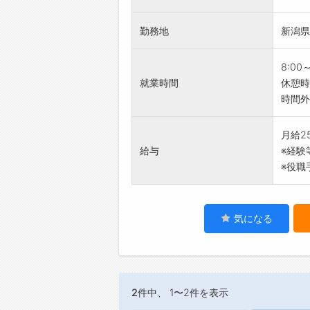
・IT
【求め
・配転
勤務地
新潟県
・福祉
・仕事
・高齢
【資格
・素直
8:00
・資格
※社員
就業時間
休憩時
・資格
る仕事
時間外
【職場
私た
・面倒
【事業
月給25
・困っ
トータ
給与
※経験
いると
に事業
※役職
元気を
■福祉
い先輩
入所さ
す！
損なわ
気になる
・仕事
彩り良
らくだ
ます。
◎
■病院
・みん
入院患
やすい
「健康
2件
中、 1〜2件を表示
【社風
季節感