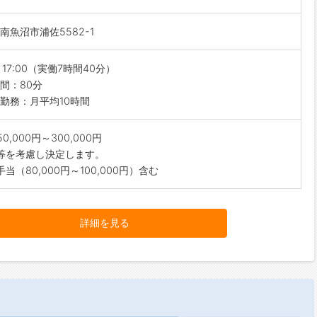
研修
る人物像】
者研修
南魚沼市浦佐5582-1
貢献、利用者に喜ばれる食事への関心がある方
への意欲向上にも繋がっています◎
化社会が進む現代で、責任と熱意をもって取り組める方
取得支援制度あり！】
で真摯に仕事に取り組める方
～17:00（実働7時間40分）
取得費用は全額会社負担！
は皆、人々の食生活を支える、社会貢献度の高い、非常に価値のあ
間：80分
取得時に取得一時金20,000円～30,000円を支給！
だと誇りを持って働いています。
勤務：月平均10時間
の雰囲気】
ちと同じ思いを共有できる仲間を求めています！
見が良い先輩が多く、和気あいあいと仲がいい環境です♪
内容について】
0,000円～300,000円
ているときに助けてくれるカッコいい先輩、失敗して落ち込んで
ルフードカンパニーとして「安全・安心でおいしい」をモットー
等を考慮し決定します。
きに優しく声をかけてくれる先輩、疲れていると笑わせてくれて
を展開しています。
手当（80,000円～100,000円）含む
出してくれる先輩、できたときに褒めてくれるあたたかくて優し
施設
方の背中を見て、早く成長したいという気持ちを持って頑張れま
れている一人一人の健康状態などを見極め、食に対する楽しみが
れないように調理方法と味付けなどを工夫しています。
詳細を見る
中はキビキビしている印象ですが、休憩の時はしっかり休みなが
く季節感のある、誰もが楽しみになる美味しい食事を提供してい
らない話もして楽しく過ごせるので、メリハリをつけて働けます
・医療施設
ながしっかりフォローし合って仕事をしているので、とても働き
者様の栄養バランスに配慮した食の提供に努めています。
職場です♪
は食から」の視点で、治療効果を高めることに繋がる、彩り良く
】
のある、患者様の楽しみとなる美味しい食をお届けしています。