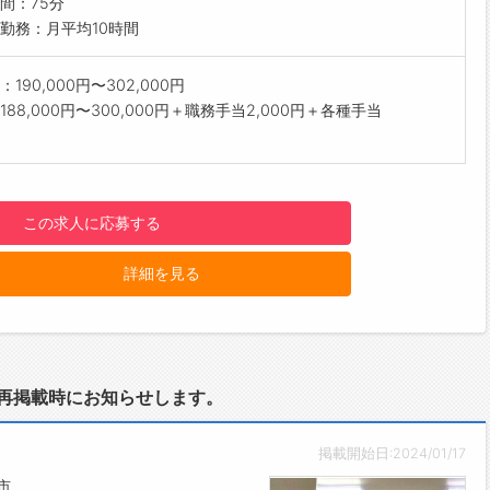
間：75分
に挨拶の練習
勤務：月平均10時間
：清掃
190,000円〜302,000円
内の整理、清掃
188,000円〜300,000円＋職務手当2,000円＋各種手当
スケジュ－ルを確認
00：点検・結果説明
ちのお客様へ車の引渡し時間をお伝え、点検
この求人に応募する
様へ車の下見せ、結果説明
詳細を見る
0：昼食
と共にお弁当を食べる
ュニケーション活発です♪
00：整備・結果説明
再掲載時にお知らせします。
ト、パッドの交換、エンジンの不具合対応など
説明の際に、お客様にとって役立つ少し先の話をするよう心掛け
す！
掲載開始日:2024/01/17
市