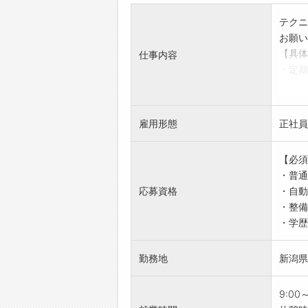
テクニ
お願い
【具体
仕事内容
・定期
・車検
・一般
・整備
雇用形態
正社員
・故障
・オイ
【必須
・タイ
・普通
・リコ
応募資格
・自動
・ナビ
・整備
【おす
・学歴
・新潟
・業務
勤務地
新潟県
【1日
■テク
9:00
9:00
・売上