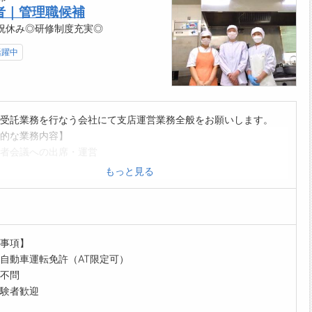
45：終礼・帰宅
者｜管理職候補
のスケジュールを確認
祝休み◎研修制度充実◎
がい】
活躍中
の顔として、お客様と信頼関係を築く大きな喜びと、お客様の安
ーライフを支えるやりがいがあります！
合の原因を考えて答えが見つかったときに、達成感とやりがいを
す！
様が快適なカーライフを送ることができるよう様々な部品や商品
受託業務を行なう会社にて支店運営業務全般をお願いします。
し、お客様が笑顔になるときは嬉しい気持ちになります！
的な業務内容】
な車の特徴を知る面白さを感じられます♪
者会議への出席・運営
ップアップ】
者の面接対応、採用活動全般
もっと見る
からも話しかけやすく、わからない整備のことは気軽に先輩へ質
サポート（原価管理や折衝業務など）
る環境です◎
内容は多岐に及びますが、丁寧に指導しますのでご安心ください！
ているときなどしっかりサポートしてくれるので、安心して作業
方】
す！
は月平均10時間
事項】
速度に合わせて仕事を任せてくれるので、日々成長できます♪
有給休暇の他に、子どもの看護休暇、介護休暇を設けています。
自動車運転免許（AT限定可）
制度】
休業取得実績あり
不問
資格取得のための社内研修
について】
験者歓迎
ビス研修
県内での転勤の可能性があります。
カー研修
望などご相談に応じた上で決定しております。