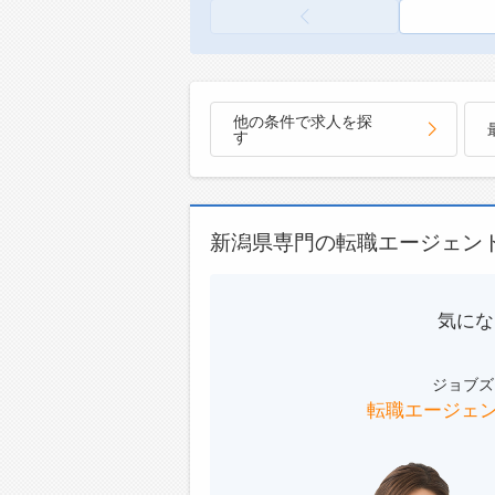
■明る
■学校
かな心
お子様
1）安
食べて
2）あ
います
3）ワ
健やか
他の条件で求人を探
す
4）H
■事業
【充実
法人の
■試乗
ジして
・長期
提供先
新潟県専門の転職エージェン
気自動
トな食
■同期
■その
・仕事
・学校
■保養
・厨房
気にな
ドウイ
・イベ
・長期
・衛生
ジョブズ
用可能
転職エージェ
■月2
・自動
ベート
・年次