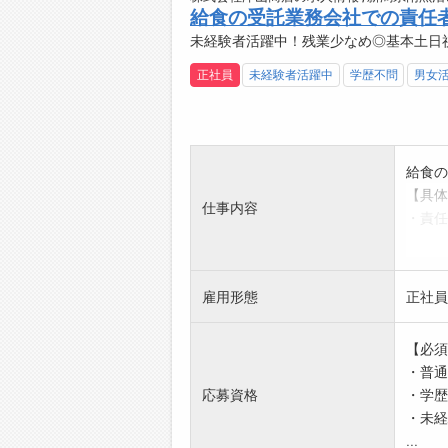
17:
給食の受託業務会社での責任
・翌日
未経験者活躍中！残業少なめ◎基本土日
【やり
正社員
未経験者活躍中
学歴不問
男女
・日産
全なカ
・不具
感じま
・お客
給食の
を提案
【具体
仕事内容
・様々
・責任
【ステ
・求職
・自分
・現場
問でき
※業務
雇用形態
正社員
・困っ
【働き
できま
・残業
【必須
・成長
・年次
・普通
【研修
・育児
応募資格
・学歴
・日産
【転勤
・未経
・サー
・新潟
...
・メー
※ご希