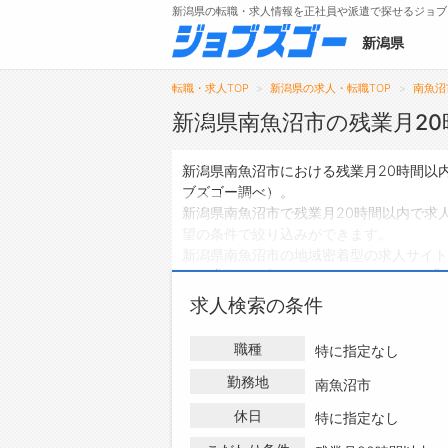
新潟県の転職・求人情報を正社員や派遣で探せるジョブ
新潟県
転職・求人TOP
新潟県の求人・転職TOP
南魚沼
新潟県南魚沼市の残業月2
メニュー
新潟県南魚沼市における残業月20時間以
ブズゴー調べ）。
トップ
新潟県南魚沼市で残業月20時間以内で求
望の条件で絞り込みができます。
詳細情報で求人を探す
新潟県南魚沼市の地域密着型の求人サイト
員の求人
は0件、
アルバイト・パートの求
ハローワークにはない求人も多数扱ってお
求人検索の条件
以内の求人・転職情報を探している方は、
職種
特に指定なし
勤務地
南魚沼市
休日
特に指定なし