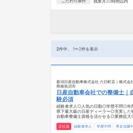
こだわり条件
残業月20時間以内
2件
中、 1〜2件を表示
新潟日産自動車株式会社 六日町店｜株式会社
県南魚沼市
日産自動車会社での整備士｜
験必須
経験者求人◎人気の日勤◎学歴不問◎年間
県下最大級の日産ディーラー◎充実した
自動車整備士資格を活かせる◎業務拡大
正社員
経験者求人
学歴不問
男女活躍