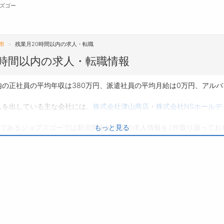
ズゴー
市
残業月20時間以内の求人・転職
無料会員
0時間以内の求人・転職情報
転職支援サービスについて
ジ
内の正社員の平均年収は380万円、派遣社員の平均月給は0万円、アル
転職ノウハウ(応募書類の書き方・面接対策な
会
人を出している主な会社には、
株式会社津山商店
・
株式会社NSホールデ
ど)
お
であるジョブズゴーでは新潟県南魚沼市の求人情報を2件取り扱ってお
もっと見る
転職・採用コラム
よ
人
は0件です。
り、転職だけでなく、第二新卒から50代・60代以上の方の再就職も可能
ぜひ興味のある職種に応募してみてくださいね。