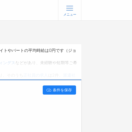
メニュー
登録
ログイン
ョブズゴーについて
バイトやパートの平均時給は0円です（ジョ
社概要
ィングス
などがあり、未経験や短期等ご希
問い合わせ
り、そのうち
正社員の求人
は2件、
派遣社
くあるご質問
です。 新潟県南魚沼市で残業月20時間
条件を保存