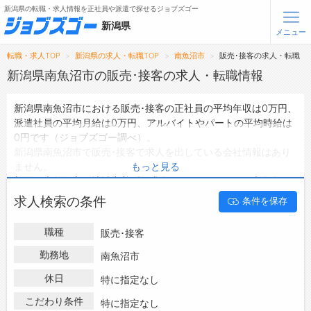
新潟県の転職・求人情報を正社員や派遣で探せるジョブズゴー
新潟県
メニュー
転職・求人TOP
新潟県の求人・転職TOP
南魚沼市
販売･接客の求人・転職
無料会員登録
ログイン
新潟県南魚沼市の販売･接客の求人・転職情報
新潟県南魚沼市における販売･接客の正社員の平均年収は0万円、
メニュー
派遣社員の平均月給は0万円、アルバイトやパートの平均時給は
0円です（ジョブズゴー調べ）。
トップ
新潟県南魚沼市で販売･接客で求人を出している会社情報はあり
詳細情報で求人を探す
ません。
もっと見る
新潟県南魚沼市の地域密着型の求人サイトであるジョブズゴーで
は新潟県南魚沼市の求人情報を0件取り扱っており、そのうち
正
転職支援サービスについて
求人検索の条件
条件を保存
社員の求人
は0件、
派遣社員の求人
は0件、
アルバイト・パート
の求人
は0件です。
転職ノウハウ(応募書類の書き方・面接対策など)
職種
販売･接客
ハローワークにはない求人も多数扱っており、転職だけでなく、
転職・採用コラム
第二新卒から50代・60代以上の方の再就職も可能です。 新潟県
勤務地
南魚沼市
南魚沼市で販売･接客の求人・転職情報を探している方は、ぜひ
休日
ジョブズゴーについて
特に指定なし
興味のある職種に応募してみてくださいね。
こだわり条件
特に指定なし
会社概要