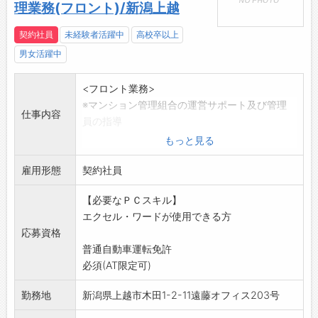
理業務(フロント)/新潟上越
契約社員
未経験者活躍中
高校卒以上
男女活躍中
<フロント業務>
※マンション管理組合の運営サポート及び管理
仕事内容
員の指導
※担当物件における修繕工事等受注営業
もっと見る
※事務所内での事務等
雇用形態
※理事会等への参加
契約社員
変更範囲:会社の定める業務
【必要なＰＣスキル】
◇問合せは上越営業所まで
エクセル・ワードが使用できる方
〒943-0805 上越市木田1-2-11-203
応募資格
TEL 025-527-3337
普通自動車運転免許
必須(AT限定可)
勤務地
新潟県上越市木田1-2-11遠藤オフィス203号