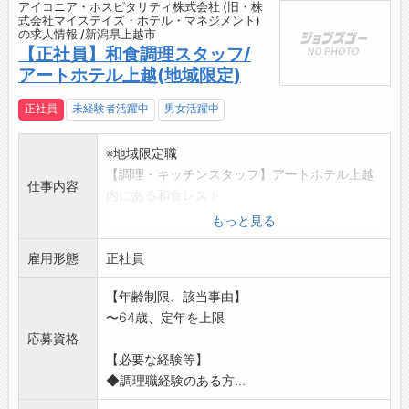
アイコニア・ホスピタリティ株式会社 (旧・株
式会社マイステイズ・ホテル・マネジメント)
の求人情報 /新潟県上越市
【正社員】和食調理スタッフ/
アートホテル上越(地域限定)
正社員
未経験者活躍中
男女活躍中
※地域限定職
【調理・キッチンスタッフ】アートホテル上越
仕事内容
内にある和食レスト
ラン・宴会・婚礼などでの和食調理全般のお仕
もっと見る
事です(正社員)。
雇用形態
スキルや経験に応じて、仕込みから盛り付けま
正社員
での様々な調理業務
【年齢制限、該当事由】
、メニュー開発、原価管理、売上管理、アルバ
〜64歳、定年を上限
イトスタッフの指導
応募資格
などをお任せします。
【必要な経験等】
変更の範囲:なし
◆調理職経験のある方...