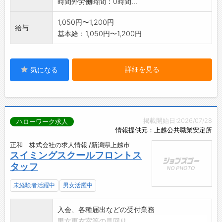
時間外労働時間：0時間...
1,050円〜1,200円
給与
基本給：1,050円〜1,200円
詳細を見る
気になる
掲載開始日:2026/07/28
ハローワーク求人
情報提供元：上越公共職業安定所
正和 株式会社の求人情報 /新潟県上越市
スイミングスクールフロントス
タッフ
未経験者活躍中
男女活躍中
入会、各種届出などの受付業務
男女更衣室等の見回り