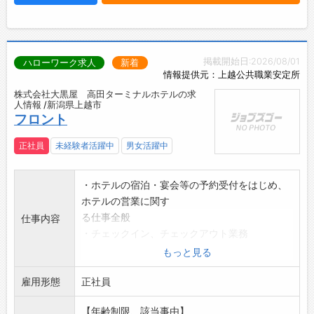
掲載開始日:2026/08/01
ハローワーク求人
新着
情報提供元：上越公共職業安定所
株式会社大黒屋 高田ターミナルホテルの求
人情報 /新潟県上越市
フロント
正社員
未経験者活躍中
男女活躍中
・ホテルの宿泊・宴会等の予約受付をはじめ、
ホテルの営業に関す
る仕事全般
仕事内容
・チェックイン、チェックアウト業務
採用後、業務内容の変更予定なし
もっと見る
雇用形態
正社員
【年齢制限、該当事由】