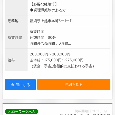
【必要な経験等】
変更の範囲:なし
◆調理職経験のある方...
勤務地
新潟県上越市本町5ー1ー11
就業時間：
就業時間
休憩時間：60分
時間外労働時間：0時間...
200,000円〜300,000円
給与
基本給：175,000円〜275,000円
（賃金・手当_定額的に支払われる手当）...
詳細を見る
気になる
掲載開始日:2026/07/01
ハローワーク求人