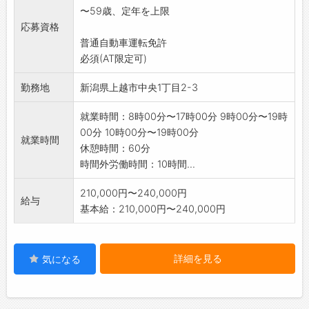
〜59歳、定年を上限
フへの連絡
応募資格
※稀に運転業務あり(社用車使用)
普通自動車運転免許
採用後、業務内容の変更予定なし
必須(AT限定可)
勤務地
新潟県上越市中央1丁目2-3
就業時間：8時00分〜17時00分 9時00分〜19時
00分 10時00分〜19時00分
就業時間
休憩時間：60分
時間外労働時間：10時間...
210,000円〜240,000円
給与
基本給：210,000円〜240,000円
詳細を見る
気になる