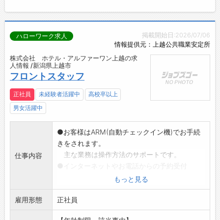
掲載開始日:2026/07/06
ハローワーク求人
情報提供元：上越公共職業安定所
株式会社 ホテル・アルファーワン上越の求
人情報 /新潟県上越市
フロントスタッフ
正社員
未経験者活躍中
高校卒以上
男女活躍中
●お客様はARM(自動チェックイン機)でお手続
きをされます。
主な業務は操作方法のサポートです。
仕事内容
●インターネットやお電話からの予約受付
●売上管理、各種データ処理、清掃後の客室チ
もっと見る
ェック
雇用形態
※ホテルにはフロント部門、飲食部門、清掃部
正社員
門などがございま