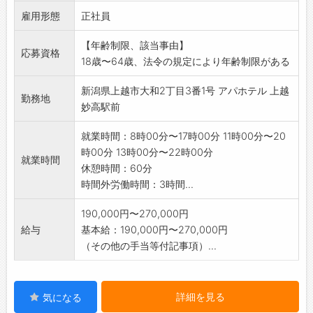
雇用形態
す。
正社員
ワンランク上の接客マナーを身に付けること
【年齢制限、該当事由】
ができる環境です。
応募資格
18歳〜64歳、法令の規定により年齢制限がある
【応募前職場見学可能です。ハローワークでご
相談ください。】
新潟県上越市大和2丁目3番1号 アパホテル 上越
(事前連絡要)
勤務地
妙高駅前
採用後、業務内容の変更予定なし
就業時間：8時00分〜17時00分 11時00分〜20
時00分 13時00分〜22時00分
就業時間
休憩時間：60分
時間外労働時間：3時間...
190,000円〜270,000円
給与
基本給：190,000円〜270,000円
（その他の手当等付記事項）...
詳細を見る
気になる