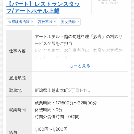
【パート】レストランスタッ
フ/アートホテル上越
未経験者活躍中
高校卒以上
男女活躍中
アートホテル上越の旬越料理「妙高」の料飲サ
ービス全般をご担当
いただきます。お仕事内容は、妙高でお客様の
仕事内容
アテンド、オーダー
、飲食サービス、片付け、テーブルセッティン
もっと見る
グ、など。お客様が
雇用形態
気持ちよくお食事の時間を過ごせるよう、ホス
ピタリティ溢れるお
勤務地
新潟県上越市本町5丁目1-11...
仕事をお願いいたします。
変更の範囲:なし
就業時間：17時00分〜22時00分
就業時間
休憩時間：0分
時間外労働時間：0時間...
1,100円〜1,200円
給与