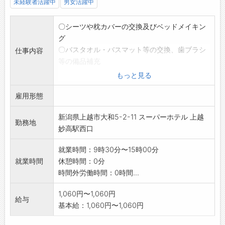
未経験者活躍中
男女活躍中
〇シーツや枕カバーの交換及びベッドメイキン
グ
〇バスタオル・バスマット等の交換、歯ブラシ
仕事内容
等の備品補充
〇浴室やトイレ・洗面所等の清掃、共用部分の
もっと見る
清掃
雇用形態
*未経験の方にも丁寧に指導いたします。
※採用後、業務内容の変更予定:原則変更なし
新潟県上越市大和5-2-11 スーパーホテル 上越
勤務地
妙高駅西口
就業時間：9時30分〜15時00分
就業時間
休憩時間：0分
時間外労働時間：0時間...
1,060円〜1,060円
給与
基本給：1,060円〜1,060円