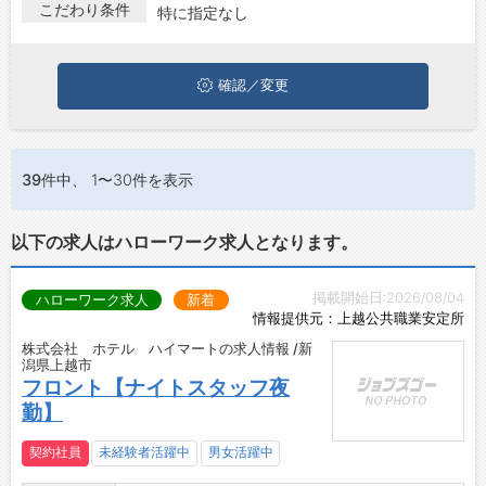
上越市でホテル･旅館･宿泊･旅行の求人・転職情報を探している
こだわり条件
特に指定なし
お問い合わせ
方は、ぜひ興味のある職種に応募してみてくださいね。
よくあるご質問
確認／変更
39件
中、 1〜30件を表示
以下の求人はハローワーク求人となります。
掲載開始日:2026/08/04
ハローワーク求人
新着
情報提供元：上越公共職業安定所
株式会社 ホテル ハイマートの求人情報 /新
潟県上越市
フロント【ナイトスタッフ夜
勤】
契約社員
未経験者活躍中
男女活躍中