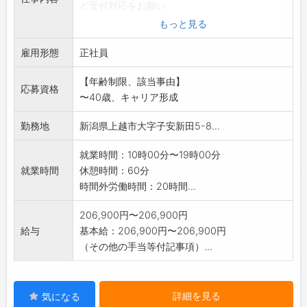
ど受付対応をお願い
致します。
もっと見る
受付事務(アシスタント)からスタートし、ゆく
雇用形態
ゆくはエステティ
正社員
シャンの業務もお願いしたいと思っております!
【年齢制限、該当事由】
サロンの顔として、笑顔でお客さまを迎えてあ
応募資格
〜40歳、キャリア形成
げてくださいね。
*業務内容の変更範囲:変更なし
勤務地
新潟県上越市大字子安新田5-8...
※応募の際は、ハローワークの紹介状が必要と
なります。
就業時間：10時00分〜19時00分
就業時間
休憩時間：60分
時間外労働時間：20時間...
206,900円〜206,900円
給与
基本給：206,900円〜206,900円
（その他の手当等付記事項）...
詳細を見る
気になる