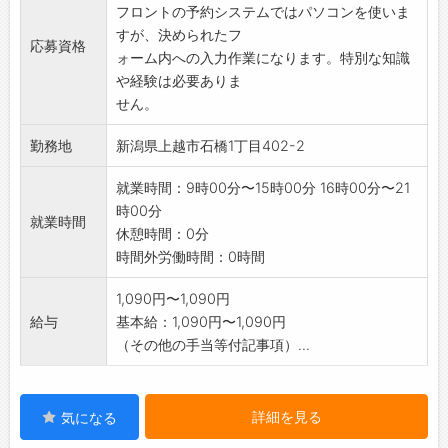
フロントの予約システムではパソコンを使いま
※先輩スタッフがフォローする体制を整えてお
すが、決められたフ
りますので、安心
応募資格
ォーム内への入力作業になります。特別な知識
して研修に取り組めます。
や経験は必要ありま
採用後、業務内容の変更予定範囲:事業所の定め
せん。
る業務
勤務地
新潟県上越市石橋1丁目402-2
就業時間：9時00分〜15時00分 16時00分〜21
時00分
就業時間
休憩時間：0分
時間外労働時間：0時間
1,090円〜1,090円
給与
基本給：1,090円〜1,090円
（その他の手当等付記事項）...
詳細を見る
気になる