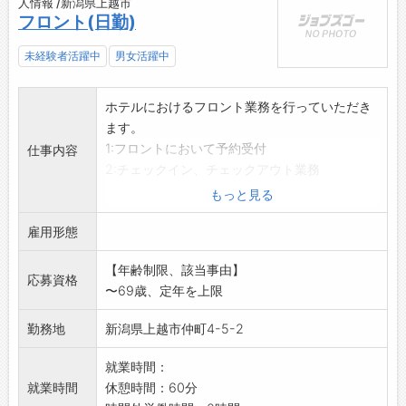
人情報 /新潟県上越市
フロント(日勤)
未経験者活躍中
男女活躍中
ホテルにおけるフロント業務を行っていただき
ます。
1:フロントにおいて予約受付
仕事内容
2:チェックイン、チェックアウト業務
3:その他ホテルの営業にかかわる仕事全般
もっと見る
採用後、業務内
雇用形態
容の変更予定なし
A勤:8:00～17:00
【年齢制限、該当事由】
B勤:13:00～21:00
応募資格
〜69歳、定年を上限
C勤:16;00～22:00 内5時間～6時間勤務。
長時間勤務も可能(1時間休憩あり)
勤務地
新潟県上越市仲町4-5-2
※週3日～可能
就業時間：
就業時間
休憩時間：60分