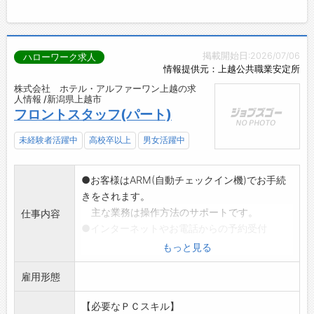
掲載開始日:2026/07/06
ハローワーク求人
情報提供元：上越公共職業安定所
株式会社 ホテル・アルファーワン上越の求
人情報 /新潟県上越市
フロントスタッフ(パート)
未経験者活躍中
高校卒以上
男女活躍中
●お客様はARM(自動チェックイン機)でお手続
きをされます。
主な業務は操作方法のサポートです。
仕事内容
●インターネットやお電話からの予約受付
●売上管理、各種データ処理、清掃後の客室チ
もっと見る
ェック
雇用形態
※ホテルにはフロント部門、飲食部門、清掃部
門などがございま
【必要なＰＣスキル】
すが、本求人はフロント部門です。