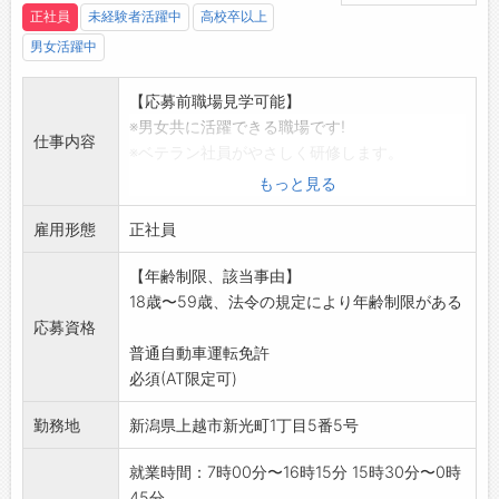
正社員
未経験者活躍中
高校卒以上
男女活躍中
【応募前職場見学可能】
※男女共に活躍できる職場です!
仕事内容
※ベテラン社員がやさしく研修します。
◆ビジネスホテルのフロント業務全般をおこな
もっと見る
っていただきます◆
雇用形態
仕事内容
正社員
・電話、インターネット等での予約受付、予約
【年齢制限、該当事由】
管理
18歳〜59歳、法令の規定により年齢制限がある
・チェックイン時の接客応対
応募資格
・その他当社が指定する業務全般
普通自動車運転免許
【採用後、業務内容の変更予定なし】
必須(AT限定可)
勤務地
新潟県上越市新光町1丁目5番5号
就業時間：7時00分〜16時15分 15時30分〜0時
45分