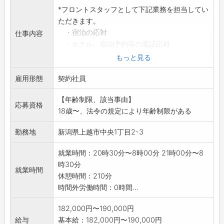
*フロントスタッフとして下記業務を担当してい
ただきます。
・宿泊の応対
仕事内容
・ホテル、宿泊予約等の電話応対
・夜間のフロント受付、館内設備見回り
もっと見る
・夜間ホテルの管理
雇用形態
・各種業者への手配
契約社員
(マッサージ、クリーニング、タ
【年齢制限、該当事由】
クシー等)
応募資格
18歳〜、法令の規定により年齢制限がある
・緊急時のお客様への連絡、誘導、外部スタ
ッフへの連絡
勤務地
新潟県上越市中央1丁目2-3
採用後、業務内容の変更予定なし
就業時間：20時30分〜8時00分 21時00分〜8
時30分
就業時間
休憩時間：210分
時間外労働時間：0時間...
182,000円〜190,000円
給与
基本給：182,000円〜190,000円