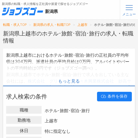
新潟県の転職・求人情報を正社員や派遣で探せるジョブズゴー
新潟県
メニュー
転職・求人TOP
新潟県の求人・転職TOP
上越市
ホテル･旅館･宿泊･旅行の求
無料会員登録
ログイン
新潟県上越市のホテル･旅館･宿泊･旅行の求人・転職
情報
メニュー
新潟県上越市におけるホテル･旅館･宿泊･旅行の正社員の平均年
収は304万円、派遣社員の平均月給は0万円、アルバイトやパー
トップ
トの平均時給は0円です（ジョブズゴー調べ）。
詳細情報で求人を探す
新潟県上越市でホテル･旅館･宿泊･旅行で求人を出している主な
会社には、
株式会社 グリーンズ
・
佐々木興業株式会社 妙高サ
もっと見る
転職支援サービスについて
ンシャインゴルフ倶楽部
・
株式会社 ビ・メーク
などがあり、未
経験や短期等ご希望の条件で絞り込みができます。
求人検索の条件
条件を保存
転職ノウハウ(応募書類の書き方・面接対策など)
新潟県上越市の地域密着型の求人サイトであるジョブズゴーでは
新潟県上越市の求人情報を11件取り扱っており、そのうち
正社員
転職・採用コラム
職種
ホテル･旅館･宿泊･旅行
の求人
は8件、
派遣社員の求人
は0件、
アルバイト・パートの求
人
は0件です。
勤務地
上越市
ジョブズゴーについて
ハローワークにはない求人も多数扱っており、転職だけでなく、
休日
特に指定なし
第二新卒から50代・60代以上の方の再就職も可能です。 新潟県
会社概要