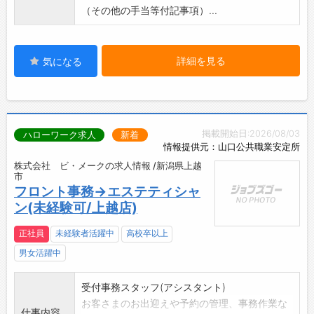
（その他の手当等付記事項）...
詳細を見る
気になる
掲載開始日:2026/08/03
ハローワーク求人
新着
情報提供元：山口公共職業安定所
株式会社 ビ・メークの求人情報 /新潟県上越
市
フロント事務→エステティシャ
ン(未経験可/上越店)
正社員
未経験者活躍中
高校卒以上
男女活躍中
受付事務スタッフ(アシスタント)
お客さまのお出迎えや予約の管理、事務作業な
仕事内容