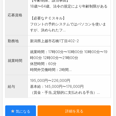
【年齢制限、該当事由】
すが、本求人はフロント部門です。
18歳〜64歳、法令の規定により年齢制限がある
※先輩スタッフがフォローする体制を整えてお
りますので、安心
応募資格
【必要なＰＣスキル】
して研修に取り組めます。
フロントの予約システムではパソコンを使いま
■勤務例 (月)17時出社～(火)10時退社
すが、決められたフ...
(水)17時出社～(木)10時退社
(金)12時出社～21時退社
勤務地
新潟県上越市石橋1丁目402-2
(土)(日)休み 採用後、業務内容の
変更予定なし
就業時間：17時00分〜10時00分 10時00分〜19
時00分 12時00分〜21時00分
就業時間
休憩時間：60分
時間外労働時間：2時間...
195,000円〜226,000円
給与
基本給：145,000円〜176,000円
（賃金・手当_定額的に支払われる手当）...
詳細を見る
気になる