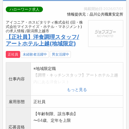
掲載開始日:2026/07/01
ハローワーク求人
情報提供元：品川公共職業安定所
アイコニア・ホスピタリティ株式会社 (旧・株
式会社マイステイズ・ホテル・マネジメント)
の求人情報 /新潟県上越市
【正社員】洋食調理スタッフ/
アートホテル上越(地域限定)
正社員
未経験者活躍中
男女活躍中
※地域限定職
【調理・キッチンスタッフ】アートホテル上越
仕事内容
内にある洋食レスト
ラン・宴会・婚礼などでの洋食調理全般のお仕
もっと見る
事です(正社員)。
雇用形態
スキルや経験に応じて、仕込みから盛り付けま
正社員
での様々な調理業務
【年齢制限、該当事由】
、メニュー開発、原価管理、売上管理、アルバ
〜64歳、定年を上限
イトスタッフの指導
応募資格
などをお任せします。