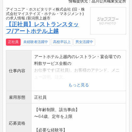
情報提供元：品川公共職業安定所
アイコニア・ホスピタリティ株式会社 (旧・株
式会社マイステイズ・ホテル・マネジメント)
の求人情報 /新潟県上越市
【正社員】レストランスタッ
フ/アートホテル上越
正社員
未経験者活躍中
高校卒以上
男女活躍中
アートホテル上越内のレストラン・宴会場での
料飲サービス全般の
お仕事です(正社員)。お客様のアテンド、メニ
仕事内容
ュー説明、注文、
料理や飲み物のご提供ほか、予約対応やセッテ
もっと見る
ィング、片付けなど
雇用形態
もお願いします。全体を把握し、お客様とコミ
正社員
ュニケーションを取
【年齢制限、該当事由】
りながら、心のこもったサービスをお願いしま
〜64歳、定年を上限
す。
応募資格
変更範囲:変更なし
【必要な経験等】