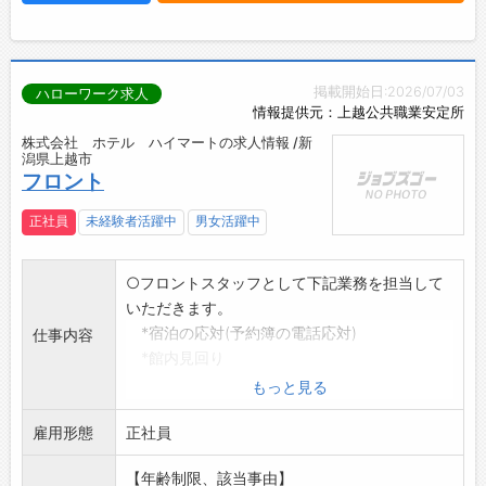
掲載開始日:2026/07/03
ハローワーク求人
情報提供元：上越公共職業安定所
株式会社 ホテル ハイマートの求人情報 /新
潟県上越市
フロント
正社員
未経験者活躍中
男女活躍中
○フロントスタッフとして下記業務を担当して
いただきます。
*宿泊の応対(予約簿の電話応対)
仕事内容
*館内見回り
*各種業者への手配
もっと見る
(マッサージ、クリーニング、タ
雇用形態
クシー等)
正社員
*駅弁、エージェントの旅行用弁当手配
【年齢制限、該当事由】
*緊急時のお客様への連絡、誘導、外部スタッ