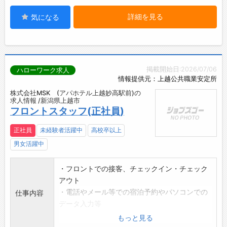
詳細を見る
気になる
掲載開始日:2026/07/06
ハローワーク求人
情報提供元：上越公共職業安定所
株式会社MSK (アパホテル上越妙高駅前)の
求人情報 /新潟県上越市
フロントスタッフ(正社員)
正社員
未経験者活躍中
高校卒以上
男女活躍中
・フロントでの接客、チェックイン・チェック
アウト
・電話やメール等での宿泊予約やパソコンでの
仕事内容
データ入力等
*幅広い業務に携わっていただきます。
もっと見る
未経験の方にも丁寧に説明・指導いたしま