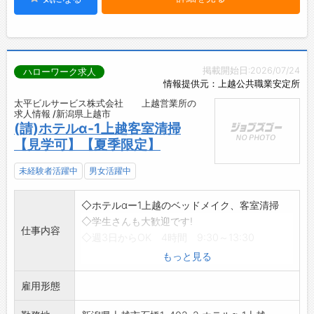
掲載開始日:2026/07/24
ハローワーク求人
情報提供元：上越公共職業安定所
太平ビルサービス株式会社 上越営業所の
求人情報 /新潟県上越市
(請)ホテルα-1上越客室清掃
【見学可】【夏季限定】
未経験者活躍中
男女活躍中
◇ホテルαー1上越のベッドメイク、客室清掃
◇学生さんも大歓迎です!
仕事内容
◇週3日からOK 4時間 9:30～13:30
ホテル客室内のゴミ回収・シーツ取替え・シー
もっと見る
ツ張り・浴室・ト
雇用形態
イレの清掃・机類の拭き上げ・アメニティー類
の補充・備品の在