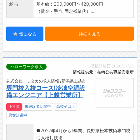
給与
基本給：200,000円〜420,000円
（賃金・手当_固定残業代）...
詳細を見る
気になる
掲載開始日:2026/07/23
ハローワーク求人
情報提供元：柏崎公共職業安定所
株式会社 ミタカの求人情報 /新潟県上越市
専門校入校コース!冷凍空調設
備エンジニア【上越営業所】
正社員
未経験者活躍中
高校卒以上
男女活躍中
●2027年4月から1年間、長野県松本技術専門校
に入校し技術