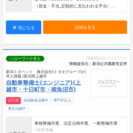
（賃金・手当_定額的に支払われる手当）...
詳細を見る
気になる
掲載開始日:2026/07/21
ハローワーク求人
情報提供元：新潟公共職業安定所
新潟トヨペット 株式会社(トヨタグループ)の
求人情報 /新潟県上越市
自動車整備士(エンジニア)(上
越市・十日町市・南魚沼市)
正社員
未経験者活躍中
専門卒以上
男女活躍中
車検整備作業、法定点検作業、一般整備作業
*就業場�