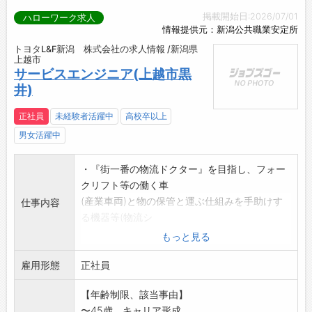
掲載開始日:2026/07/01
ハローワーク求人
情報提供元：新潟公共職業安定所
トヨタL&F新潟 株式会社の求人情報 /新潟県
上越市
サービスエンジニア(上越市黒
井)
正社員
未経験者活躍中
高校卒以上
男女活躍中
・『街一番の物流ドクター』を目指し、フォー
クリフト等の働く車
(産業車両)と物の保管と運ぶ仕組みを手助けす
仕事内容
る機器等(物流シ
ステム)を安心安全に使用していただく為に点
もっと見る
検・整備を行うサー
雇用形態
ビス部門です。
正社員
・整備未経験者でもやる気があれば大歓迎で
【年齢制限、該当事由】
す。(時間は掛かりま
〜45歳、キャリア形成