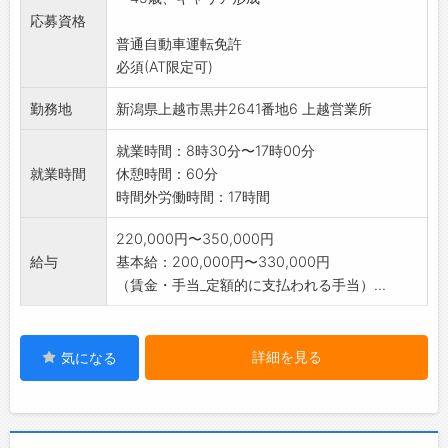
すが、社内研修、メーカー研修にて支援いたし
応募資格
ます)
普通自動車運転免許
整備資格保有者はもっと大歓迎です。
必須(AT限定可)
・作業服・安全靴は支給、工具も貸与いたしま
す。
勤務地
新潟県上越市黒井2641番地6 上越営業所
・業務上、社用車を運転する機会もあります。
※変更範囲:会社の定める業務
就業時間：8時30分〜17時00分
就業時間
休憩時間：60分
時間外労働時間：17時間
220,000円〜350,000円
給与
基本給：200,000円〜330,000円
（賃金・手当_定額的に支払われる手当）...
詳細を見る
気になる