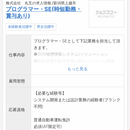
株式会社 丸互の求人情報 /新潟県上越市
プログラマー・SE(時短勤務・
賞与あり)
未経験者活躍中
男女活躍中
プログラマー・SEとして下記業務を担当して頂
きます。
●GIS(地理情報システム)ソリューション
仕事内容
●勤怠管理や販売管理の自社パッケージ開発
●各種Windows,Webアプリケーション開発
もっと見る
●介護事業の運営を助けるシステム開発・設計
雇用形態
入社後は各種セミナー参加や資格取得支援があ
り、スキルアップが
【必要な経験等】
可能です。育児介護との両立が可能な時短勤務
システム開発または設計業務の経験者(ブランク
を希望されている方
不問)
、いかがでしょうか。ご検討いただき、ぜひ会
応募資格
社見学にお越しくだ
普通自動車運転免許
さい。ご応募お待ちしております。
必須(AT限定可)
※U/Iターン大歓迎 ※男女共に活躍中