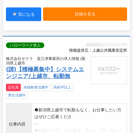
詳細を見る
気になる
掲載開始日:2026/07/06
ハローワーク求人
情報提供元：上越公共職業安定所
株式会社サクラ 直江津事業所の求人情報 /新
潟県上越市
(請)【積極募集中】システムエ
ンジニア/上越市、転勤無
正社員
未経験者活躍中
高校卒以上
男女活躍中
●新潟県上越市で転勤もなく、お仕事したい方
はぜひご応募くださ
い。
仕事内容
●創業65年目、地元密着、安定して長く働きた