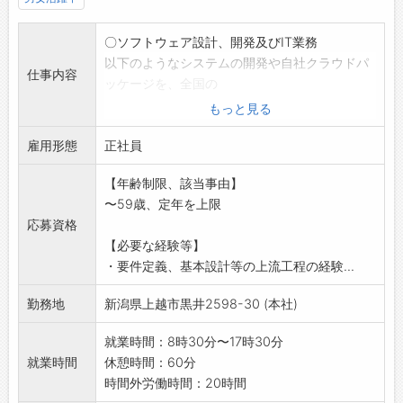
〇ソフトウェア設計、開発及びIT業務
以下のようなシステムの開発や自社クラウドパ
仕事内容
ッケージを、全国の
企業へ直接提供しています。大手企業から直請
もっと見る
けで要件定義から設
雇用形態
計、開発、保守までを一括受注しています。
正社員
*建設業ソフト(ゼネコン鹿島建設、清水建設、
【年齢制限、該当事由】
竹中工務店など)
〜59歳、定年を上限
*設備業ソフト(大手塗装業NIPPO、前田道路な
応募資格
ど)
【必要な経験等】
*製造業ソフト(大手製造業ブルボンなど)
・要件定義、基本設計等の上流工程の経験...
*POSレジシステム(大手スーパーイトーヨーカ
ドー)
勤務地
新潟県上越市黒井2598-30 (本社)
*会員システム(日本で2番目に大きい土木学会)
*JCCクラウド建設事業(全国約150社の顧客)
就業時間：8時30分〜17時30分
*AI(人工知能)開発、DX事業を推進中
就業時間
休憩時間：60分
採用後、業務内容の変更予定範囲:会社の定める
時間外労働時間：20時間
業務