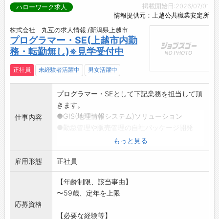
掲載開始日:2026/07/01
ハローワーク求人
情報提供元：上越公共職業安定所
株式会社 丸互の求人情報 /新潟県上越市
プログラマー・SE(上越市内勤
務・転勤無し)※見学受付中
正社員
未経験者活躍中
男女活躍中
プログラマー・SEとして下記業務を担当して頂
きます。
●GIS(地理情報システム)ソリューション
仕事内容
●勤怠管理や販売管理の自社パッケージ開発
●各種Windows,Webアプリケーション開発
もっと見る
●介護事業の運営を助けるシステム開発・設計
雇用形態
入社後は各種セミナー参加や資格取得支援があ
正社員
り、スキルアップが
【年齢制限、該当事由】
可能です。
〜59歳、定年を上限
私たちは、新たな世代の皆様とともに、地域に
応募資格
根差し貢献する10
【必要な経験等】
0年企業を目指しています。