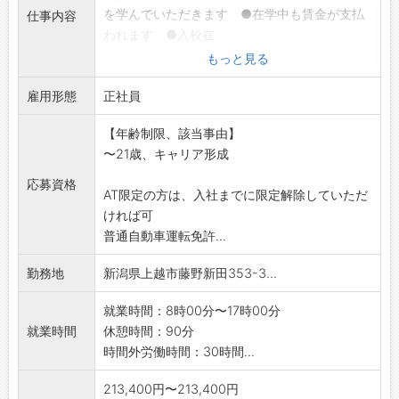
を学んでいただきます ●在学中も賃金が支払
仕事内容
われます ●入校在
学にかかる費用や家賃・引越し料金等は、会社
もっと見る
が負担します
雇用形態
■2年目以降
正社員
業務用の大型冷凍冷蔵庫・エアコン・厨房機器
【年齢制限、該当事由】
の設置・メンテナン
〜21歳、キャリア形成
スを行います。
・お客様はスーパー、コンビニ、ドラッグスト
応募資格
AT限定の方は、入社までに限定解除していただ
ア、食品加工工場、
ければ可
外食店舗、配送センターなどです
普通自動車運転免許...
・機材の搬入設置、配管工事、修理などを行い
ます。工具は貸与し
勤務地
新潟県上越市藤野新田353-3...
ます。移動は社用車を使用します
※応募前職場見学可(事前連絡必要) ※変更範囲:
就業時間：8時00分〜17時00分
変更なし
就業時間
休憩時間：90分
時間外労働時間：30時間...
213,400円〜213,400円