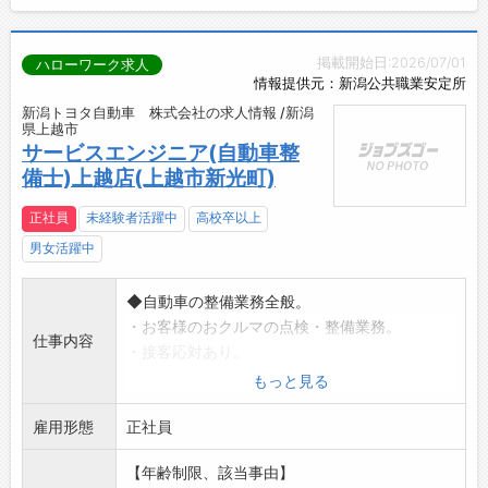
掲載開始日:2026/07/01
ハローワーク求人
情報提供元：新潟公共職業安定所
新潟トヨタ自動車 株式会社の求人情報 /新潟
県上越市
サービスエンジニア(自動車整
備士)上越店(上越市新光町)
正社員
未経験者活躍中
高校卒以上
男女活躍中
◆自動車の整備業務全般。
・お客様のおクルマの点検・整備業務。
仕事内容
・接客応対あり。
・お客様のご自宅まで、おクルマを引き取り・
もっと見る
納車の業務。
雇用形態
*業務上、車を使用する機会:有(社有車有)
正社員
※変更範囲:会社の定める業務
【年齢制限、該当事由】