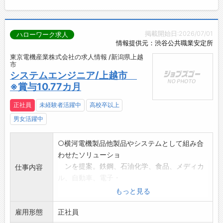
掲載開始日:2026/07/01
ハローワーク求人
情報提供元：渋谷公共職業安定所
東京電機産業株式会社の求人情報 /新潟県上越
市
システムエンジニア/上越市
※賞与10.77カ月
正社員
未経験者活躍中
高校卒以上
男女活躍中
○横河電機製品他製品やシステムとして組み合
わせたソリューショ
ンを提案。鉄鋼、石油化学、食品、メディカ
仕事内容
ル、自動車、電子・
電気等多岐にわたる業界と取引を実施し、技
もっと見る
術営業としてもサポ
雇用形態
ートします。
正社員