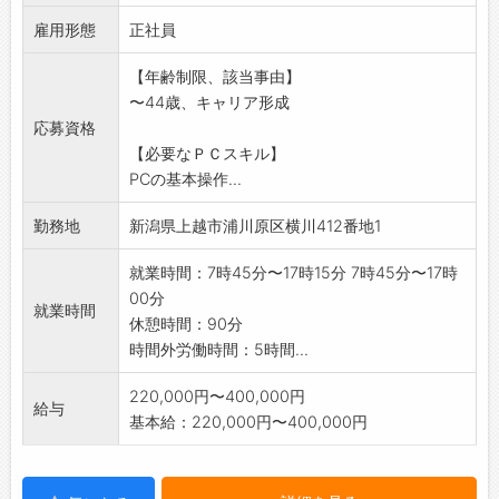
主に現場の施工計画と現場管理、検査書類の作
雇用形態
成をおこないます。
正社員
具体的には、CADを使用し、図面の修正や計画
【年齢制限、該当事由】
図面、出来形図
〜44歳、キャリア形成
を作成します。
応募資格
弊社では、ICT活用工事を積極的に導入してお
【必要なＰＣスキル】
りますので、
PCの基本操作...
3D起工測量や3D設計データの作成についても
専用の測量機器
勤務地
新潟県上越市浦川原区横川412番地1
や専用のアプリケーションソフトを利用してお
こないます。
就業時間：7時45分〜17時15分 7時45分〜17時
どの作業についても、順を追って指導するため
00分
就業時間
経験のない方でも
休憩時間：90分
心配いりません。
時間外労働時間：5時間...
採用後、業務内容の変更予定なし
220,000円〜400,000円
給与
基本給：220,000円〜400,000円