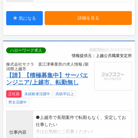
詳細を見る
気になる
掲載開始日:2026/07/06
ハローワーク求人
情報提供元：上越公共職業安定所
株式会社サクラ 直江津事業所の求人情報 /新
潟県上越市
【請】【積極募集中】サーバエ
ンジニア/上越市、転勤無し
正社員
未経験者活躍中
高校卒以上
男女活躍中
●上越市で長期案件で転勤もなく、安定してお
仕事したい
方はお気軽にご応募ください!
仕事内容