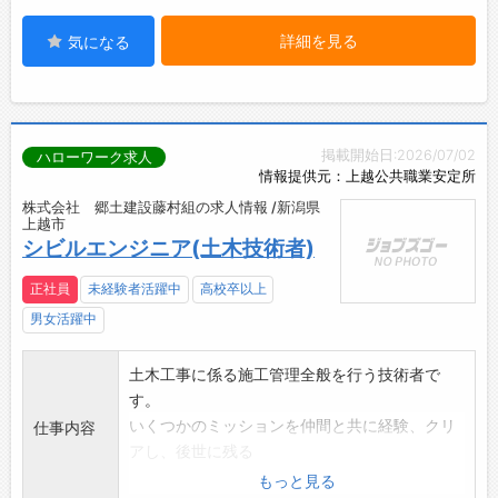
詳細を見る
気になる
掲載開始日:2026/07/02
ハローワーク求人
情報提供元：上越公共職業安定所
株式会社 郷土建設藤村組の求人情報 /新潟県
上越市
シビルエンジニア(土木技術者)
正社員
未経験者活躍中
高校卒以上
男女活躍中
土木工事に係る施工管理全般を行う技術者で
す。
いくつかのミッションを仲間と共に経験、クリ
仕事内容
アし、後世に残る
モノづくりを行う技術者を目指す。
もっと見る