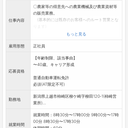
〇農家等の得意先への農業機械及び農業資材等
の販売業務。
(基本的には既存のお客様へのルート営業とな
仕事内容
ります)
(得意先訪問時、会社の軽トラックを使用しま
もっと見る
す)
雇用形態
〇農機の簡単な整備・修理作業も行います。
正社員
〇機械の納品時、中型トラックを運転すること
【年齢制限、該当事由】
があります。
〜40歳、キャリア形成
※免許は入社後に会社負担にて取得できま
応募資格
す。
普通自動車運転免許
*変更範囲:変更なし
必須(AT限定不可)
新潟県上越市柿崎区柳ケ崎字柳田120‐1(柿崎営
勤務地
業所)...
就業時間：8時30分〜17時00分 9時00分〜17時
00分 8時30分〜17時30分
就業時間
休憩時間：60分