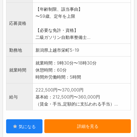
来に役立つ整備技術
【年齢制限、該当事由】
を全て習得出来ます。
〜59歳、定年を上限
*当社ホームページ リクルートサイトを是非ご
応募資格
覧下さい。
【必要な免許・資格】
https://www.east-mitsubishi-
二級ガソリン自動車整備士...
motor-sales.com/recruit/
変更範囲:会社の定める範囲
勤務地
新潟県上越市栄町5-19
就業時間：9時30分〜18時30分
就業時間
休憩時間：60分
時間外労働時間：5時間
222,500円〜370,000円
給与
基本給：212,500円〜360,000円
（賃金・手当_定額的に支払われる手当）...
詳細を見る
気になる