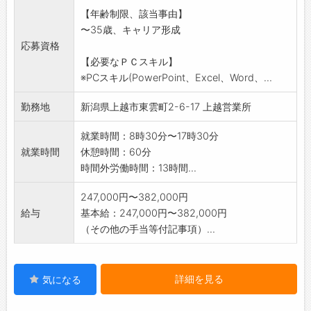
【詳細】
【年齢制限、該当事由】
・営業担当の商談に同行して、技術的な側面を
〜35歳、キャリア形成
サポート実施
応募資格
・顧客の要望にあわせた製品選定や提案
【必要なＰＣスキル】
・受注後のプロジェクト管理
※PCスキル(PowerPoint、Excel、Word、...
【変更範囲:会社の定める業務】
勤務地
新潟県上越市東雲町2-6-17 上越営業所
就業時間：8時30分〜17時30分
就業時間
休憩時間：60分
時間外労働時間：13時間...
247,000円〜382,000円
給与
基本給：247,000円〜382,000円
（その他の手当等付記事項）...
詳細を見る
気になる