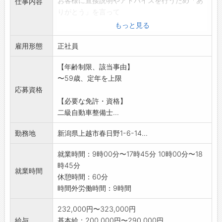
お客様に直接説明やアドバイスを行うため「あ
仕事内容
りがとう」を言って
頂ける機会も多いのでやりがいも得られます。
もっと見る
人と関わる機会が多
雇用形態
いため明るいスタッフが多く人間関係も良好で
正社員
す。
【年齢制限、該当事由】
*変更範囲:会社の定める業務
〜59歳、定年を上限
応募資格
【必要な免許・資格】
二級自動車整備士...
勤務地
新潟県上越市春日野1-6-14...
就業時間：9時00分〜17時45分 10時00分〜18
時45分
就業時間
休憩時間：60分
時間外労働時間：9時間
232,000円〜323,000円
給与
基本給：200,000円〜290,000円