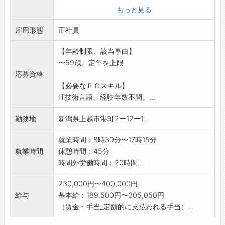
い方には
もっと見る
ピッタリです。20～60代の優秀なエンジニア
雇用形態
が活躍中です。
正社員
●9割の社員が上越市へのUIターン者です。
【年齢制限、該当事由】
●国内最大手製鉄メーカー内での基幹システム
〜59歳、定年を上限
の開発業務
応募資格
として、ものづくりの楽しさを味わえます。
【必要なＰＣスキル】
■主な仕事内容■SEやプログラマーとして基本
IT技術言語、経験年数不問。...
設計、
詳細設計、製作、テストや報告書作成など。
勤務地
新潟県上越市港町2ー12ー1...
使用言語はJavaまたはCOBOLです。
※顧客からの信頼度も高く、安定した業務開発
就業時間：8時30分〜17時15分
をすることで
就業時間
休憩時間：45分
顧客との業務効率化が図れて、大変感謝される
時間外労働時間：20時間...
お仕事です。
230,000円〜400,000円
給与
基本給：189,500円〜305,050円
（賃金・手当_定額的に支払われる手当）...