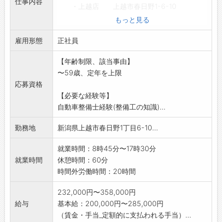
仕事内容
・上越店 上越市春日野1-6-10
・十日町店 十日町市高山三丁目807
もっと見る
・魚沼店 南魚沼市余川3356
雇用形態
※即戦力となる方を希望します。
正社員
*変更範囲:なし
【年齢制限、該当事由】
〜59歳、定年を上限
応募資格
【必要な経験等】
自動車整備士経験(整備工の知識)...
勤務地
新潟県上越市春日野1丁目6-10...
就業時間：8時45分〜17時30分
就業時間
休憩時間：60分
時間外労働時間：20時間
232,000円〜358,000円
給与
基本給：200,000円〜285,000円
（賃金・手当_定額的に支払われる手当）...