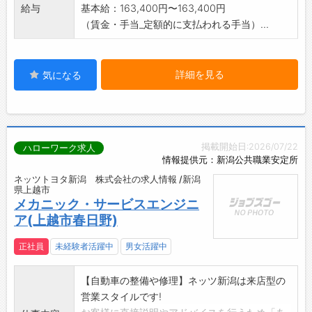
給与
基本給：163,400円〜163,400円
（賃金・手当_定額的に支払われる手当）...
詳細を見る
気になる
掲載開始日:2026/07/22
ハローワーク求人
情報提供元：新潟公共職業安定所
ネッツトヨタ新潟 株式会社の求人情報 /新潟
県上越市
メカニック・サービスエンジニ
ア(上越市春日野)
正社員
未経験者活躍中
男女活躍中
【自動車の整備や修理】ネッツ新潟は来店型の
営業スタイルです!