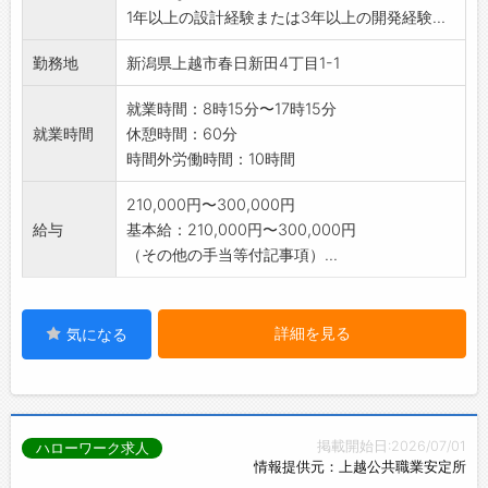
1年以上の設計経験または3年以上の開発経験...
※U/Iターン大歓迎 ※男女共に活躍中
※応募前職場見学可能(事前連絡要)※業務で社用
勤務地
新潟県上越市春日新田4丁目1-1
車の運転あり(
AT)採用後、業務内容の変更予定なし
就業時間：8時15分〜17時15分
就業時間
休憩時間：60分
時間外労働時間：10時間
210,000円〜300,000円
給与
基本給：210,000円〜300,000円
（その他の手当等付記事項）...
詳細を見る
気になる
掲載開始日:2026/07/01
ハローワーク求人
情報提供元：上越公共職業安定所