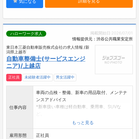
詳細を見る
気になる
掲載開始日:2026/07/01
ハローワーク求人
情報提供元：渋谷公共職業安定所
東日本三菱自動車販売株式会社の求人情報 /新
潟県上越市
自動車整備士(サービスエンジ
ニア)/上越店
正社員
未経験者活躍中
男女活躍中
車両の点検・整備、新車の用品取付、メンテナ
ンスアドバイス
*新車扱い車種は軽自動車、乗用車、SUVな
仕事内容
ど。
ガソリン、ディーゼル、PHEV、そしてEVに
もっと見る
至るまで、
雇用形態
自動車の最新技術を全て扱っているので、将
正社員