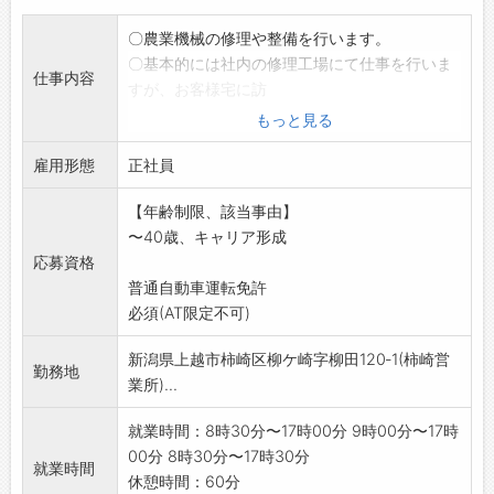
〇農業機械の修理や整備を行います。
〇基本的には社内の修理工場にて仕事を行いま
仕事内容
すが、お客様宅に訪
問しての出張修理を行うこともあります。
もっと見る
※外出する際は社有車(軽トラックや中型トラッ
雇用形態
ク等)を使用しま
正社員
す。
【年齢制限、該当事由】
〇中型トラックを運転することがありますが、
〜40歳、キャリア形成
必要な資格や免許は
応募資格
入社後に会社負担にて取得できます。
普通自動車運転免許
*変更範囲:変更なし
必須(AT限定不可)
新潟県上越市柿崎区柳ケ崎字柳田120‐1(柿崎営
勤務地
業所)...
就業時間：8時30分〜17時00分 9時00分〜17時
00分 8時30分〜17時30分
就業時間
休憩時間：60分