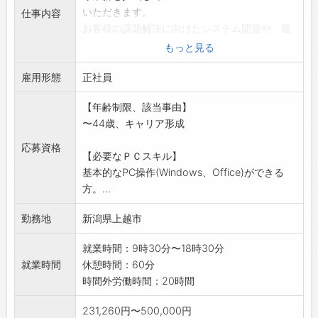
いただきます。
仕事内容
お客様の課題解決に向けたシステム開発や、最
新技術を活用したサ
もっと見る
ービス開発に携わっていただきます。
雇用形態
主に、首都圏企業向けのシステム開発に携わっ
正社員
ていただきます。
【年齢制限、該当事由】
AIなど最新技術を活用した開発にも取り組んで
〜44歳、キャリア形成
います。
採用後、業務内容の変更予定なし
応募資格
【必要なＰＣスキル】
基本的なPC操作(Windows、Office)ができる
方。...
勤務地
新潟県上越市
就業時間：9時30分〜18時30分
就業時間
休憩時間：60分
時間外労働時間：20時間
231,260円〜500,000円