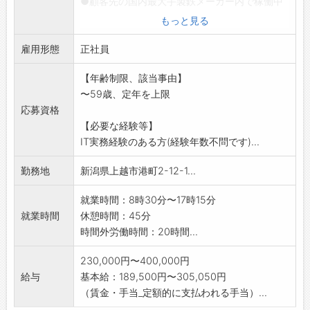
●顧客先の国内最大手製鉄メーカー内で稼働中
のアプリ
もっと見る
基盤となるサーバ設計、構築、運用、保守のお
雇用形態
仕事です
正社員
<設計>用途、必要スペック、サーバー構成決定
【年齢制限、該当事由】
<構築>ラッキング、ОS、データベースや
〜59歳、定年を上限
Webサーバーソフトのインストール設定
応募資格
<運用・保守>サーバーの稼働状況の監視、障害
【必要な経験等】
対応、
IT実務経験のある方(経験年数不問です)...
バックアップ取得、セキュリティ対応等
※顧客との信頼度も厚く、安定稼働を保つこと
勤務地
新潟県上越市港町2-12-1...
で大変感謝
されます。
就業時間：8時30分〜17時15分
【採用後の業務変更範囲】本人希望がない限り
就業時間
休憩時間：45分
なし
時間外労働時間：20時間...
230,000円〜400,000円
給与
基本給：189,500円〜305,050円
（賃金・手当_定額的に支払われる手当）...