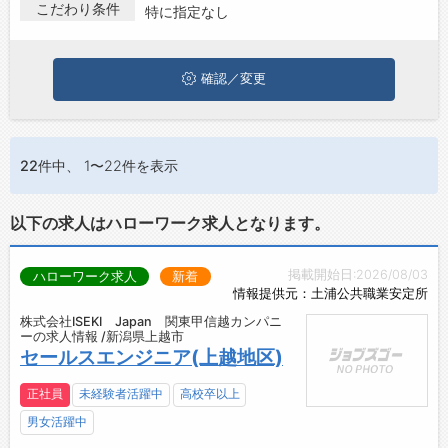
第二新卒から50代・60代以上の方の再就職も可能です。 新潟県
こだわり条件
特に指定なし
お問い合わせ
上越市でプログラマー･システムエンジニアの求人・転職情報を
探している方は、ぜひ興味のある職種に応募してみてください
よくあるご質問
ね。
確認／変更
22件
中、 1〜22件を表示
以下の求人はハローワーク求人となります。
掲載開始日:2026/08/03
ハローワーク求人
新着
情報提供元：土浦公共職業安定所
株式会社ISEKI Japan 関東甲信越カンパニ
ーの求人情報 /新潟県上越市
セールスエンジニア(上越地区)
正社員
未経験者活躍中
高校卒以上
男女活躍中