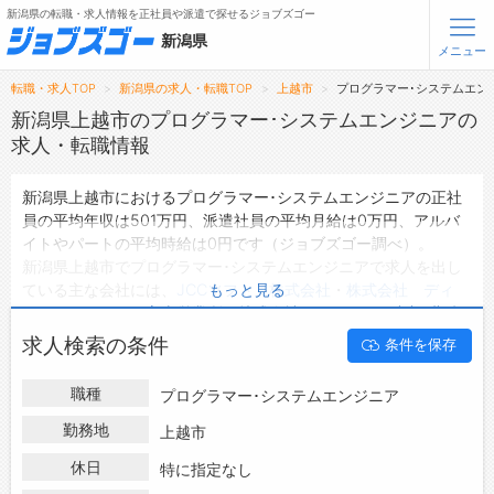
新潟県の転職・求人情報を正社員や派遣で探せるジョブズゴー
新潟県
メニュー
転職・求人TOP
新潟県の求人・転職TOP
上越市
プログラマー･システムエン
無料会員登録
ログイン
新潟県上越市のプログラマー･システムエンジニアの
求人・転職情報
メニュー
新潟県上越市におけるプログラマー･システムエンジニアの正社
員の平均年収は501万円、派遣社員の平均月給は0万円、アルバ
トップ
イトやパートの平均時給は0円です（ジョブズゴー調べ）。
詳細情報で求人を探す
新潟県上越市でプログラマー･システムエンジニアで求人を出し
ている主な会社には、
JCCソフト 株式会社
・
株式会社 ディ
もっと見る
転職支援サービスについて
ー・オー・エス 富山営業所
・
株式会社 ヰセキ関西中部(北陸
支社)
などがあり、未経験や短期等ご希望の条件で絞り込みがで
求人検索の条件
条件を保存
転職ノウハウ(応募書類の書き方・面接対策など)
きます。
新潟県上越市の地域密着型の求人サイトであるジョブズゴーでは
転職・採用コラム
職種
プログラマー･システムエンジニア
新潟県上越市の求人情報を12件取り扱っており、そのうち
正社員
の求人
は12件、
派遣社員の求人
は0件、
アルバイト・パートの求
勤務地
上越市
ジョブズゴーについて
人
は0件です。
休日
特に指定なし
ハローワークにはない求人も多数扱っており、転職だけでなく、
会社概要