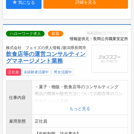
詳細を見る
気になる
掲載開始日:2026/08/07
ハローワーク求人
新着
情報提供元：長岡公共職業安定所
株式会社 フェイズの求人情報 /新潟県長岡市
飲食店等の運営コンサルティン
グマネージメント業務
正社員
未経験者活躍中
男女活躍中
・菓子・物販・飲食店等のコンサルティング
商品の開発や販売方法についての助言等のコン
仕事内容
サルティング業務
・菓子・物販・飲食店等のマネージメント
もっと見る
事業の経営マネジメント業務
雇用形態
*訪問エリアは主に長岡市内となります。
正社員
※変更範囲:事業所の定める業務
【年齢制限、該当事由】