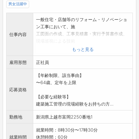
男女活躍中
一般住宅・店舗等のリフォーム・リノベーショ
ン工事において、施
工図面の作成、工事見積書・実行予算書作成、
仕事内容
現場巡視による技術
者及び作業員の安全管理・品質管理・予算管
もっと見る
理・工程管理・現場管
雇用形態
理など施工管理業務全般、お施主様との現地立
正社員
ち合い、仕様打ち合
【年齢制限、該当事由】
わせを担当していただきます。
〜64歳、定年を上限
現場は主に上越市内です。完全週休2日制と男
応募資格
女とも育児休業制度
【必要な経験等】
を設けていますので、ワークライフバランスの
建築施工管理の現場経験をお持ちの方...
実現が可能です。
採用後、業務内容の変更予定なし
勤務地
新潟県上越市富岡2250番地1
就業時間：8時30分〜17時30分
就業時間
休憩時間：60分