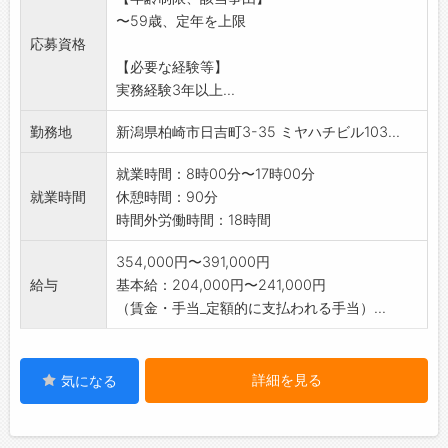
が進んでいるか確認や指示をおこない工程管
〜59歳、定年を上限
理をして頂きます。
応募資格
*資材発注やお客様と打ち合わせなどその他付随
【必要な経験等】
する業務もお願い
実務経験3年以上...
いたします。
変更範囲:会社の業務全般
勤務地
新潟県柏崎市日吉町3-35 ミヤハチビル103...
就業時間：8時00分〜17時00分
就業時間
休憩時間：90分
時間外労働時間：18時間
354,000円〜391,000円
給与
基本給：204,000円〜241,000円
（賃金・手当_定額的に支払われる手当）...
詳細を見る
気になる