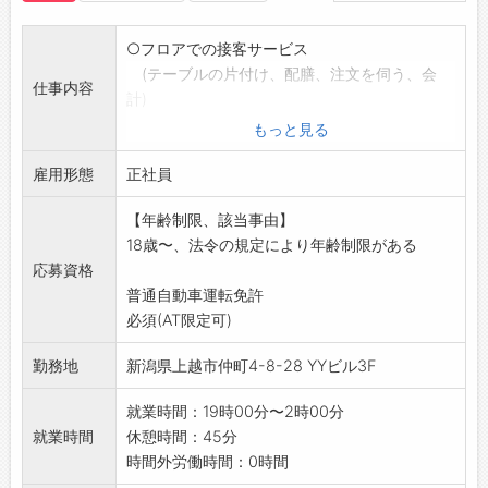
○フロアでの接客サービス
(テーブルの片付け、配膳、注文を伺う、会
仕事内容
計)
○スタッフ増員勧誘
もっと見る
○簡単な調理
雇用形態
○人員管理
正社員
○スタッフの送迎業務
【年齢制限、該当事由】
(送迎には自家用車を使用します[燃料費補助
18歳〜、法令の規定により年齢制限がある
あり])
応募資格
※接待業務はありません。
普通自動車運転免許
採用後、業務内容の変更なし
必須(AT限定可)
勤務地
新潟県上越市仲町4-8-28 YYビル3F
就業時間：19時00分〜2時00分
就業時間
休憩時間：45分
時間外労働時間：0時間