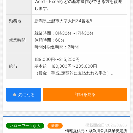
Word・Excelなどの基本操作ができる方を歓迎
ます。
します。
※パソコンを使用した業務が中心となるため、
Word・Excelなどの基本操作ができる方を歓迎
勤務地
新潟県上越市大字大日34番地5
します。
採用後、業務内容の変更予定範囲:会社の定め
就業時間：8時30分〜17時30分
る業務
就業時間
休憩時間：60分
時間外労働時間：2時間
189,000円〜215,250円
給与
基本給：180,000円〜205,000円
（賃金・手当_定額的に支払われる手当）...
詳細を見る
気になる
掲載開始日:2026/08/06
ハローワーク求人
新着
情報提供元：糸魚川公共職業安定所