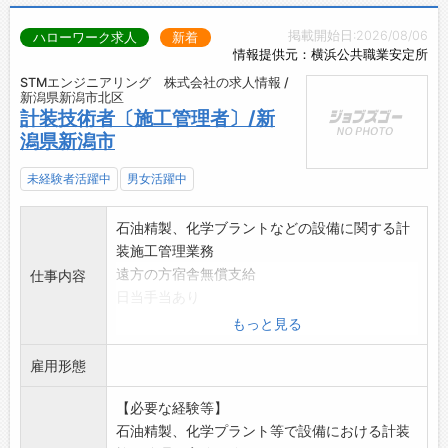
掲載開始日:2026/08/06
ハローワーク求人
新着
情報提供元：横浜公共職業安定所
STMエンジニアリング 株式会社の求人情報 /
新潟県新潟市北区
計装技術者〔施工管理者〕/新
潟県新潟市
未経験者活躍中
男女活躍中
石油精製、化学ブラントなどの設備に関する計
装施工管理業務
遠方の方宿舎無償支給
仕事内容
日当手当あり
変更範囲:変更なし
もっと見る
雇用形態
【必要な経験等】
石油精製、化学プラント等で設備における計装