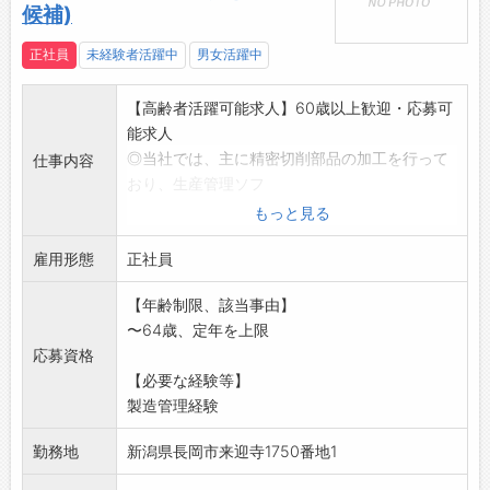
候補)
正社員
未経験者活躍中
男女活躍中
【高齢者活躍可能求人】60歳以上歓迎・応募可
能求人
◎当社では、主に精密切削部品の加工を行って
仕事内容
おり、生産管理ソフ
トを使って、生産指示や購入品・外注品手配業
もっと見る
務などを行います。
雇用形態
◎入社後は、OJT研修を通じて学べます。
正社員
※応募前の職場見学可能です(ハローワークで相
【年齢制限、該当事由】
談後)
〜64歳、定年を上限
※有給休暇は取りやすく働きやすい環境です。
応募資格
※変更範囲:会社の定める業務
【必要な経験等】
製造管理経験
勤務地
新潟県長岡市来迎寺1750番地1