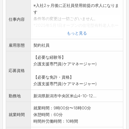
※入社2ヶ月後に正社員登用前提の求人になりま
す
条件等の変更は一切ございません。
仕事内容
*2025年5月1日オープンの住宅型有料老人ホー
ムです。
もっと見る
*介護サービスをご利用いただいている方々のケ
雇用形態
アプラン作成業務
契約社員
介護保険に関係する契約書の説明、他お客様
【必要な経験等】
のご入居に際して行
介護支援専門員(ケアマネージャー)
う事前面談等が主な業務となります。
応募資格
また、ご入居者様のお食事や入浴といった生
【必要な免許・資格】
活のさまざまな場面
介護支援専門員(ケアマネージャー)
において、誘導や見守りといった介護に携わ
る業務も行っていた
勤務地
新潟県新潟市中央区米山4-10-12...
だきます。弊社ではサービスのご利用者様は同
施設内の各居宅に
就業時間：9時00分〜18時00分
お住まいの方のみに限定しております。
就業時間
休憩時間：60分
変更範囲:変更なし
時間外労働時間：10時間