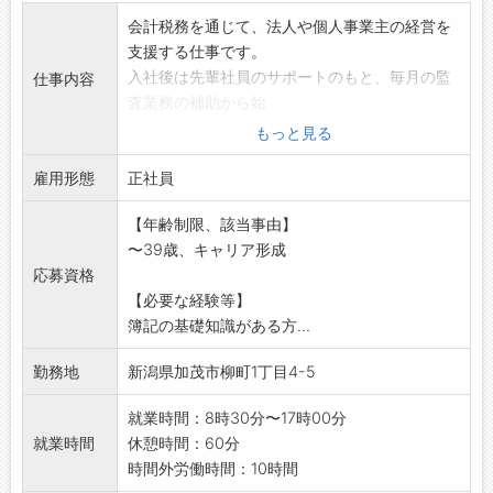
会計税務を通じて、法人や個人事業主の経営を
支援する仕事です。
入社後は先輩社員のサポートのもと、毎月の監
仕事内容
査業務の補助から始
め、会計データの確認や数値の整理を行い、経
もっと見る
営状況を分かりやす
雇用形態
く整理していきます。
正社員
業務に慣れてきたら、決算・確定申告業務に加
【年齢制限、該当事由】
え、経営者との会話
〜39歳、キャリア形成
を大切にしながら、数字の説明や相談対応にも
応募資格
携わっていただきま
【必要な経験等】
す。
簿記の基礎知識がある方...
正確な数値をもとに、経営者と向き合い、安心
して経営判断ができ
勤務地
新潟県加茂市柳町1丁目4-5
るよう支えていく仕事です。
不安な点は周囲に相談しながら、段階的に業務
就業時間：8時30分〜17時00分
に取り組める環境で
就業時間
休憩時間：60分
す。 *変更範囲:
時間外労働時間：10時間
会社の定める業務