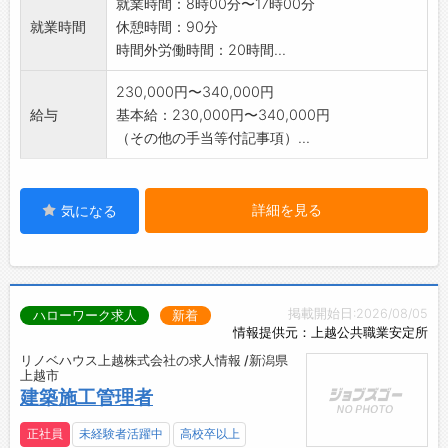
就業時間：8時00分〜17時00分
※スーパーマーケット店舗の修繕手配業務が繁
就業時間
休憩時間：90分
忙な際に、サポート
時間外労働時間：20時間...
を行っていただく場合があります。 変更の範
囲:変更なし
230,000円〜340,000円
給与
基本給：230,000円〜340,000円
（その他の手当等付記事項）...
詳細を見る
気になる
掲載開始日:2026/08/05
ハローワーク求人
新着
情報提供元：上越公共職業安定所
リノベハウス上越株式会社の求人情報 /新潟県
上越市
建築施工管理者
正社員
未経験者活躍中
高校卒以上