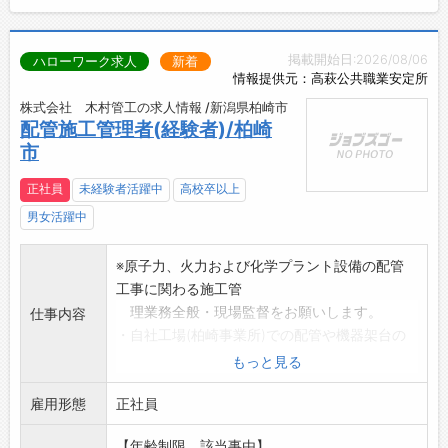
掲載開始日:2026/08/06
ハローワーク求人
新着
情報提供元：高萩公共職業安定所
株式会社 木村管工の求人情報 /新潟県柏崎市
配管施工管理者(経験者)/柏崎
市
正社員
未経験者活躍中
高校卒以上
男女活躍中
※原子力、火力および化学プラント設備の配管
工事に関わる施工管
理業務全般・現場監督をお願いします。
仕事内容
・自社工場(柏崎事業所)での配管や機器架台の
製作および管理
もっと見る
・現地施工管理や安全管理等の現場監督
雇用形態
*ミーティング、メール確認、工場にて進捗確
正社員
認、行程通りに作業
【年齢制限、該当事由】