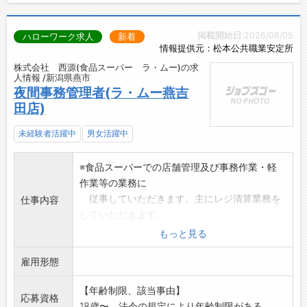
掲載開始日:2026/08/05
ハローワーク求人
新着
情報提供元：松本公共職業安定所
株式会社 西源(食品スーパー ラ・ムー)の求
人情報 /新潟県燕市
夜間事務管理者(ラ・ムー燕吉
田店)
未経験者活躍中
男女活躍中
※食品スーパーでの店舗管理及び事務作業・軽
作業等の業務に
従事していただきます。主にレジ清算業務を
仕事内容
していただきます。
※変更の範囲:会社の定める業務
もっと見る
※長期間勤務出来る方歓迎します。
雇用形態
*応募する方は、ハローワークの紹介状をお持ち
ください。
【年齢制限、該当事由】
応募資格
18歳〜、法令の規定により年齢制限がある