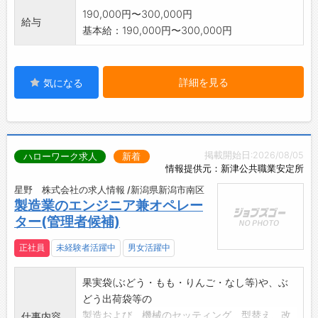
190,000円〜300,000円
給与
基本給：190,000円〜300,000円
詳細を見る
気になる
掲載開始日:2026/08/05
ハローワーク求人
新着
情報提供元：新津公共職業安定所
星野 株式会社の求人情報 /新潟県新潟市南区
製造業のエンジニア兼オペレー
ター(管理者候補)
正社員
未経験者活躍中
男女活躍中
果実袋(ぶどう・もも・りんご・なし等)や、ぶ
どう出荷袋等の
製造および、機械のセッティング、型替え、改
仕事内容