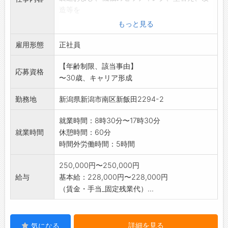
造等を
して頂きます。
もっと見る
公式ホームページ
雇用形態
http://www.hoshino-co.com
正社員
公式インスタグラム
【年齢制限、該当事由】
http://www.instagram.com/
応募資格
〜30歳、キャリア形成
hoshino_co.official/
変更範囲:会社の定める業務
勤務地
新潟県新潟市南区新飯田2294-2
就業時間：8時30分〜17時30分
就業時間
休憩時間：60分
時間外労働時間：5時間
250,000円〜250,000円
給与
基本給：228,000円〜228,000円
（賃金・手当_固定残業代）...
詳細を見る
気になる