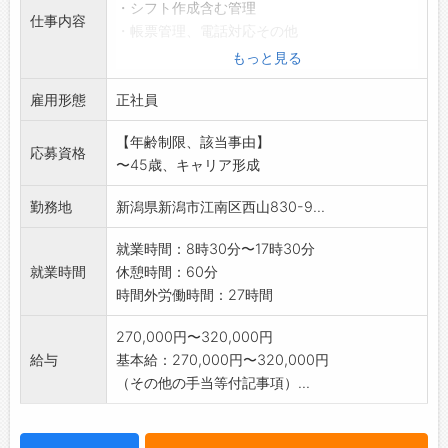
・シフト作成含む管理
仕事内容
・帳票管理、電話対応その他
*会社概要については、当社ホームページをご覧
もっと見る
ください。
雇用形態
※給与総額見込は年齢条件により
正社員
330,000円～415,000円程度(残業手当等含
【年齢制限、該当事由】
む)
応募資格
〜45歳、キャリア形成
永年勤続表彰制度有(20年、30年、40年 表彰
状・金一封)
勤務地
新潟県新潟市江南区西山830-9...
変更範囲:会社の定める業務
就業時間：8時30分〜17時30分
就業時間
休憩時間：60分
時間外労働時間：27時間
270,000円〜320,000円
給与
基本給：270,000円〜320,000円
（その他の手当等付記事項）...