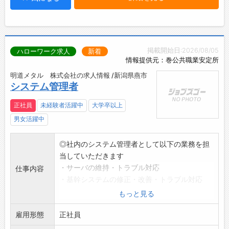
掲載開始日:2026/08/05
ハローワーク求人
新着
情報提供元：巻公共職業安定所
明道メタル 株式会社の求人情報 /新潟県燕市
システム管理者
正社員
未経験者活躍中
大学卒以上
男女活躍中
◎社内のシステム管理者として以下の業務を担
当していただきます
・サーバの維持・トラブル対応
仕事内容
・基幹システムの修正・改善・トラブル対応
・ネットワークの管理
もっと見る
*応募前職場見学希望の方は、ハローワークへご
雇用形態
相談ください
正社員
変更範囲:会社の定める業務