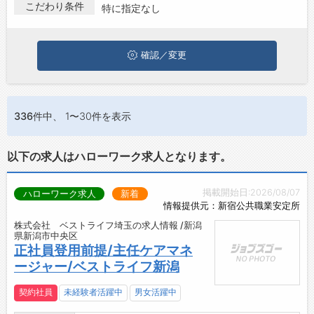
第二新卒から50代・60代以上の方の再就職も可能です。 新潟県
こだわり条件
特に指定なし
お問い合わせ
で経営･管理･マネージメントの求人・転職情報を探している方
は、ぜひ興味のある職種に応募してみてくださいね。
よくあるご質問
確認／変更
336件
中、 1〜30件を表示
以下の求人はハローワーク求人となります。
掲載開始日:2026/08/07
ハローワーク求人
新着
情報提供元：新宿公共職業安定所
株式会社 ベストライフ埼玉の求人情報 /新潟
県新潟市中央区
正社員登用前提/主任ケアマネ
ージャー/ベストライフ新潟
契約社員
未経験者活躍中
男女活躍中