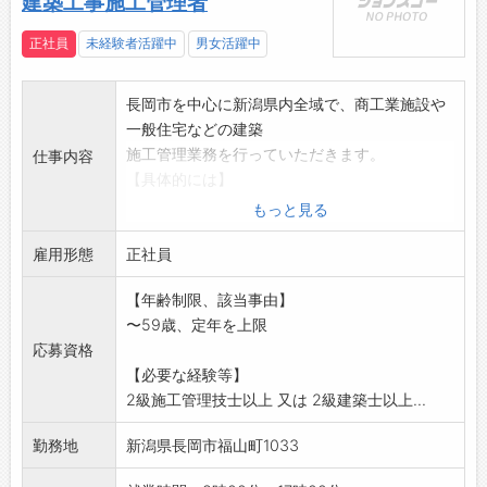
建築工事施工管理者
正社員
未経験者活躍中
男女活躍中
長岡市を中心に新潟県内全域で、商工業施設や
一般住宅などの建築
施工管理業務を行っていただきます。
仕事内容
【具体的には】
◆施工管理(作業工程・内容の確認、現場協力業
もっと見る
者への指示・安全
雇用形態
管理など)
正社員
◆見積作業(積算、見積書作成、CADでの図面作
【年齢制限、該当事由】
成など)
〜59歳、定年を上限
◆発注業務(見積りに基づいた発注作業および確
応募資格
認作業など)
【必要な経験等】
◆品質管理、安全管理 など
2級施工管理技士以上 又は 2級建築士以上...
※入社後は、経験に応じて、大小各工事の施工
管理者として勤務し
勤務地
新潟県長岡市福山町1033
ていただきます。エリアは長岡市を中心に、県
内がほとんどです。