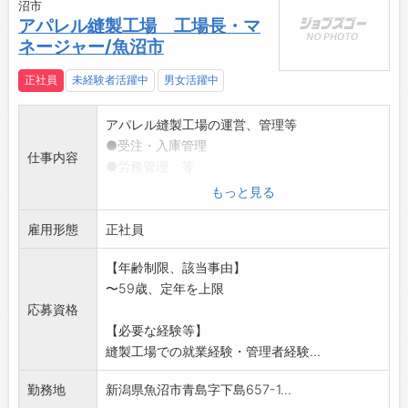
沼市
アパレル縫製工場 工場長・マ
ネージャー/魚沼市
正社員
未経験者活躍中
男女活躍中
アパレル縫製工場の運営、管理等
●受注・入庫管理
仕事内容
●労務管理 等
※変更範囲:会社の定める業務
もっと見る
雇用形態
正社員
【年齢制限、該当事由】
〜59歳、定年を上限
応募資格
【必要な経験等】
縫製工場での就業経験・管理者経験...
勤務地
新潟県魚沼市青島字下島657-1...