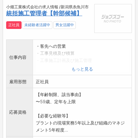
小畑工業株式会社の求人情報 /新潟県糸魚川市
統括施工管理者【幹部候補】
正社員
未経験者活躍中
男女活躍中
・客先への営業
・工事見積及び積算
仕事内容
・工事施工計画及び施工管理
・安全管理
もっと見る
・請負工事管理
雇用形態
・発注管理
正社員
・施工品質管理
【年齢制限、該当事由】
・勤怠及び労務管理
〜59歳、定年を上限
・人事マネジメント
・若手人材の育成
応募資格
【必要な経験等】
『変更範囲:会社の定める就業範囲内』
プラントの現場実務5年以上及び組織のマネジ
管工事施工管理技士1級・2級有資格者は更に優
メント5年程度...
遇します。