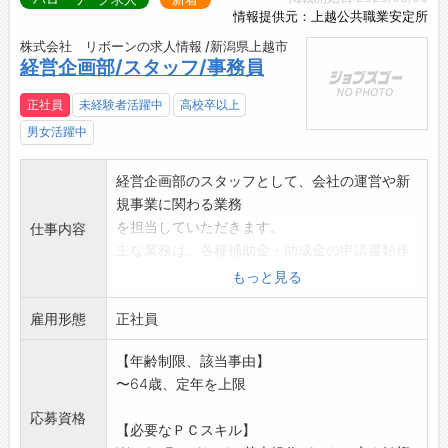
情報提供元：上越公共職業安定所
株式会社 リボーンの求人情報 /新潟県上越市
経営企画部/スタッフ/事務員
正社員
未経験者活躍中
高校卒以上
男女活躍中
経営企画部のスタッフとして、会社の運営や新
規事業に関わる業務
を担当していただきます。
仕事内容
主な業務は、各種補助金・助成金の申請書類作
成および申請業務、
もっと見る
新規事業に関する情報収集・リサーチ、各種資
雇用形態
料・企画書などの書
正社員
類作成です。
【年齢制限、該当事由】
他に新潟県への各種申請・届出、補助金の申請
〜64歳、定年を上限
や実績報告書の作成
、関係機関との連絡・調整など、事業運営に必
応募資格
【必要なＰＣスキル】
要な事務業務もあり