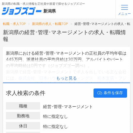
新潟県の転職・求人情報を正社員や派遣で探せるジョブズゴー
新潟県
メニュー
転職・求人TOP
新潟県の求人・転職TOP
経営･管理･マネージメントの求人・転
無料会員登録
ログイン
新潟県の経営･管理･マネージメントの求人・転職情
報
メニュー
新潟県における経営･管理･マネージメントの正社員の平均年収は
445万円、派遣社員の平均月給は30万円、アルバイトやパート
トップ
の平均時給は0円です（ジョブズゴー調べ）。
詳細情報で求人を探す
新潟県で経営･管理･マネージメントで求人を出している主な会社
には、
株式会社 日本ハウスホールディングス 松本支店
・
フジ
もっと見る
転職支援サービスについて
トランスポート株式会社 (旧社名:富士運輸株式会社)
・
社会福祉
法人 御幸会 特別養護老人ホームしばた
などがあり、ご希望の
求人検索の条件
条件を保存
転職ノウハウ(応募書類の書き方・面接対策など)
条件に合った求人を探すことできます。
新潟県の地域密着型の求人サイトであるジョブズゴーでは新潟県
転職・採用コラム
職種
経営･管理･マネージメント
の求人情報を221件取り扱っており、そのうち
正社員の求人
は
198件、
派遣社員の求人
は1件、
アルバイト・パートの求人
は0件
勤務地
特に指定なし
ジョブズゴーについて
です。
休日
特に指定なし
ハローワークにはない求人も多数扱っており、転職だけでなく、
会社概要