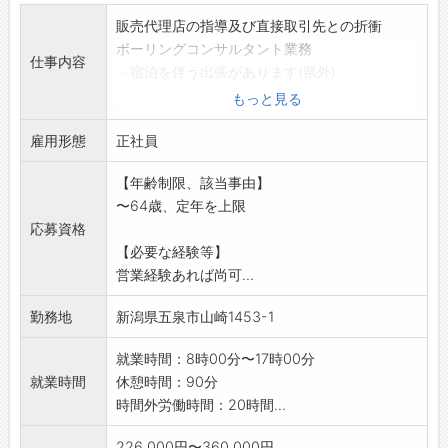
販売代理店の指導及び直接取引先との折衝
ボーリングコンサルタント業務
仕事内容
・宿泊を伴う出張があります(県外)
※専門知識が必要なので、社長が直接指導・教
もっと見る
育いたします。
雇用形態
変更範囲:会社の定める業務
正社員
【年齢制限、該当事由】
〜64歳、定年を上限
応募資格
【必要な経験等】
営業経験あれば尚可...
勤務地
新潟県五泉市山崎1453-1
就業時間：8時00分〜17時00分
就業時間
休憩時間：90分
時間外労働時間：20時間...
226,000円〜360,000円