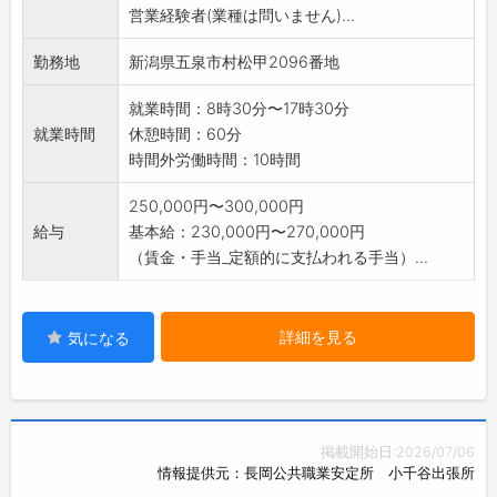
営業経験者(業種は問いません)...
変更範囲:変更なし
勤務地
新潟県五泉市村松甲2096番地
就業時間：8時30分〜17時30分
就業時間
休憩時間：60分
時間外労働時間：10時間
250,000円〜300,000円
給与
基本給：230,000円〜270,000円
（賃金・手当_定額的に支払われる手当）...
詳細を見る
気になる
掲載開始日:2026/07/06
情報提供元：長岡公共職業安定所 小千谷出張所