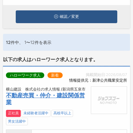
お問い合わせ
よくあるご質問
確認／変更
12件
中、 1〜12件を表示
以下の求人はハローワーク求人となります。
掲載開始日:2026/08/07
ハローワーク求人
新着
情報提供元：新津公共職業安定所
横山建設 株式会社の求人情報 /新潟県五泉市
不動産売買・仲介・建設関係営
業
正社員
未経験者活躍中
高校卒以上
男女活躍中