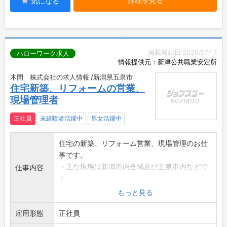
詳細を見る
気になる
掲載開始日:2026/07/17
ハローワーク求人
情報提供元：新津公共職業安定所
木間 株式会社の求人情報 /新潟県五泉市
住宅新築、リフォームの営業、
現場管理者
正社員
未経験者活躍中
男女活躍中
住宅の新築、リフォーム営業、現場管理のお仕
事です。
・主な現場は新潟市内全域及び五泉市内などで
仕事内容
す。
・朝、会社から会社の車で各現場、営業回りへ
もっと見る
向かいます。
雇用形態
変更範囲:会社の定める業務
正社員