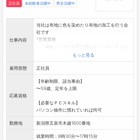
正社員
未経験者活躍中
男女活躍中
当社は布地に色を染めたり布地の加工を行う会
社です
*営業業務
仕事内容
・繊維メーカーや専門商社をフォローするル
ート営業
もっと見る
・開発や納期等の打ち合わせ
雇用形態
・加工指図書の発行
正社員
お客様の大半が長年取引を続ける企業です。新
【年齢制限、該当事由】
規開拓を
〜59歳、定年を上限
することはなく、まずはコミュニケーションを
応募資格
重ねて信
【必要なＰＣスキル】
頼を深めることからスタートします。
パソコン操作に慣れていれば尚可
未経験の方でも安心して勤務できます。
変更範囲:会社の定める業務
勤務地
新潟県五泉市木越1600番地
就業時間：8時30分〜17時15分