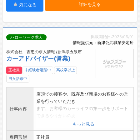
詳細を見る
気になる
掲載開始日:2026/06/01
ハローワーク求人
情報提供元：新津公共職業安定所
株式会社 吉忠の求人情報 /新潟県五泉市
カーアドバイザー(営業)
正社員
未経験者活躍中
高校卒以上
男女活躍中
店頭での接客や、既存及び新規のお客様への営
業を行っていただき
ます。お客様のカーライフの第一歩をサポート
仕事内容
できるやりがいのあ
る仕事です。
もっと見る
・自動車販売(新車、中古) ・顧客管理、アフ
雇用形態
ターフォロー
正社員