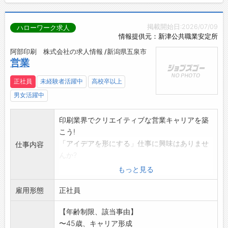
掲載開始日:2026/07/09
ハローワーク求人
情報提供元：新津公共職業安定所
阿部印刷 株式会社の求人情報 /新潟県五泉市
営業
正社員
未経験者活躍中
高校卒以上
男女活躍中
印刷業界でクリエイティブな営業キャリアを築
こう!
「アイデアを形にする」仕事に興味はありませ
仕事内容
んか?
【こんな方を歓迎します!】
もっと見る
・人と話すのが好き!
雇用形態
クライアントとの信頼関係を築くことが得意
正社員
・クリエイティブに挑戦したい!
【年齢制限、該当事由】
・新しいことにチャレンジ!
〜45歳、キャリア形成
変化に柔軟に対応し、常に前向きに挑戦でき