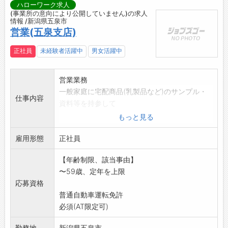
ハローワーク求人
(事業所の意向により公開していません)の求人
情報 /新潟県五泉市
営業(五泉支店)
正社員
未経験者活躍中
男女活躍中
営業業務
一般家庭に宅配商品(乳製品など)のサンプル・
仕事内容
資料等を持参して
お客様に合った健康習慣を提案。定期宅配の契
もっと見る
約をいただきます。
雇用形態
社用車あり(軽ワンボックス・AT車)
正社員
「変更範囲:変更なし」
【年齢制限、該当事由】
〜59歳、定年を上限
応募資格
普通自動車運転免許
必須(AT限定可)
勤務地
新潟県五泉市