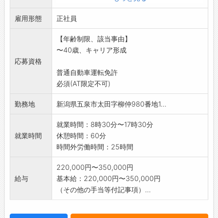
条件に合った物品を紹介販売やレンタル提案
雇用形態
を行う。
正社員
・お客様は地域の建設業者から農家の方や個人
【年齢制限、該当事由】
迄いろんな方が
〜40歳、キャリア形成
お客様となります。
応募資格
・営業活動でお客様訪問する際は
普通自動車運転免許
社有車(軽自動車～ワンボックス)を使用して
必須(AT限定不可)
頂きます。
※営業経験の無い方、異業種の方歓迎します。
勤務地
新潟県五泉市太田字柳仲980番地1...
※3ヶ月社内で指導致します。
「変更範囲:変更なし」
就業時間：8時30分〜17時30分
就業時間
休憩時間：60分
時間外労働時間：25時間
220,000円〜350,000円
給与
基本給：220,000円〜350,000円
（その他の手当等付記事項）...