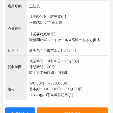
務を通じて構築した
雇用形態
ノウハウを基に高付加価値でお客様に合わせた
正社員
最適なソリューショ
【年齢制限、該当事由】
ンを提供してゆくお仕事です。
〜69歳、定年を上限
※機械いじりなどに興味を持っている方歓迎!
応募資格
採用後一年間は先輩社員が丁寧に仕事を教える
【必要な経験等】
ので、安心してご応
職種問わずルートセールス経験のある方優遇...
募ください。修理等のOJT教育や同行営業の実
習があります。
勤務地
新潟県五泉市吉沢2丁目137-1...
独り立ちできるまで、充分なサポート・教育を
行います。
就業時間：9時00分〜17時50分
*業務上車を使用する機会:有(社有車使用)
就業時間
休憩時間：60分
変更範囲:変更なし
時間外労働時間：0時間
190,000円〜300,000円
給与
基本給：190,000円〜300,000円
（その他の手当等付記事項）...