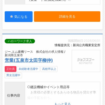
詳細を見る
気になる
掲載開始日:2026/06/01
ハローワーク求人
情報提供元：新潟公共職業安定所
ジー,エム建機リース 株式会社の求人情報 /
新潟県五泉市
営業(五泉市太田字柳仲)
正社員
未経験者活躍中
高校卒以上
男女活躍中
○建設機械やイベント用品等
お客様の必要とするあらゆる物品を貸出す準
仕事内容
備や手配を行う。
・お客様の仕事内容をお聞きし
もっと見る