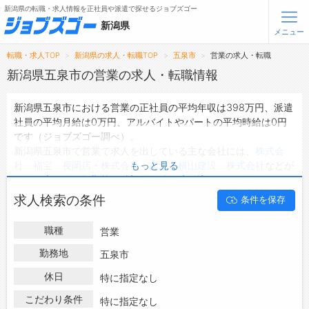
新潟県の転職・求人情報を正社員や派遣で探せるジョブズゴー
新潟県
メニュー
転職・求人TOP
新潟県の求人・転職TOP
五泉市
営業の求人・転職
無料会員登録
ログイン
新潟県五泉市の営業の求人・転職情報
新潟県五泉市における営業の正社員の平均年収は398万円、派遣
メニュー
社員の平均月給は0万円、アルバイトやパートの平均時給は0円
です（ジョブズゴー調べ）。
トップ
新潟県五泉市で営業で求人を出している主な会社には、
株式会
詳細情報で求人を探す
社 福宝 長岡店
・
株式会社 吉忠
・
横山建設 株式会社
などが
もっと見る
あり、未経験や短期等ご希望の条件で絞り込みができます。
新潟県五泉市の地域密着型の求人サイトであるジョブズゴーでは
転職支援サービスについて
求人検索の条件
条件を保存
新潟県五泉市の求人情報を5件取り扱っており、そのうち
正社員
の求人
は5件、
派遣社員の求人
は0件、
アルバイト・パートの求
転職ノウハウ(応募書類の書き方・面接対策など)
職種
営業
人
は0件です。
転職・採用コラム
ハローワークにはない求人も多数扱っており、転職だけでなく、
勤務地
五泉市
第二新卒から50代・60代以上の方の再就職も可能です。 新潟県
休日
ジョブズゴーについて
特に指定なし
五泉市で営業の求人・転職情報を探している方は、ぜひ興味のあ
る職種に応募してみてくださいね。
こだわり条件
特に指定なし
会社概要