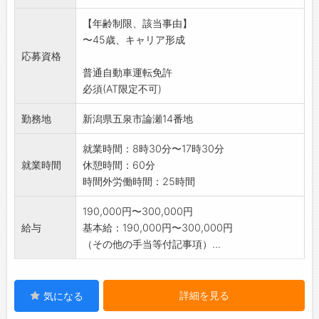
・自動車保険の取扱い 等
【年齢制限、該当事由】
※未経験の方も大歓迎です。車が好きで、地域
〜45歳、キャリア形成
の皆様のために仕事
応募資格
に取り組んでくださる方の応募を心からお待
普通自動車運転免許
ちしております!
必須(AT限定不可)
各種手当等で皆様の成長をサポートをさせて
いただきます。
勤務地
新潟県五泉市論瀬14番地
※丁寧で高い技術を追求する現場にぜひ一度お
越しください。
就業時間：8時30分〜17時30分
変更範囲:会社の定める業務
就業時間
休憩時間：60分
時間外労働時間：25時間
190,000円〜300,000円
給与
基本給：190,000円〜300,000円
（その他の手当等付記事項）...
詳細を見る
気になる