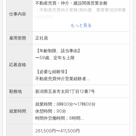
不動産売買・仲介・建設関係営業全般
・不動産売買仲介業務(契約書、重要事項説明書
仕事内容
の作成等)
・賃貸アパート・マンションの管理業務(入居者
もっと見る
対応・契約等)
雇用形態
・建設関係営業業務
正社員
・その他お問合せ対応等
【年齢制限、該当事由】
変更範囲:変更なし
〜59歳、定年を上限
応募資格
【必要な経験等】
不動産売買仲介営業経験者...
勤務地
新潟県五泉市太田1丁目12番7号
就業時間：8時00分〜17時00分
就業時間
休憩時間：90分
時間外労働時間：6時間...
261,500円〜411,500円