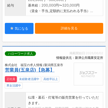
給与
基本給：200,000円〜320,000円
（賃金・手当_定額的に支払われる手当）...
詳細を見る
気になる
掲載開始日:2026/06/02
ハローワーク求人
情報提供元：新津公共職業安定所
株式会社 福宝の求人情報 /新潟県五泉市
営業員(五泉店)【急募】
正社員
未経験者活躍中
高校卒以上
男女活躍中
仏壇・墓石・灯篭等の販売営業を行っていただ
きます。