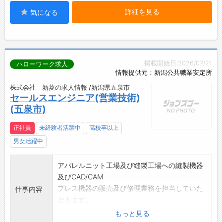
詳細を見る
気になる
掲載開始日:2026/07/21
ハローワーク求人
情報提供元：新潟公共職業安定所
株式会社 新菱の求人情報 /新潟県五泉市
セールスエンジニア(営業技術)
(五泉市)
正社員
未経験者活躍中
高校卒以上
男女活躍中
アパレルニット工場及び縫製工場への縫製機器
及びCAD/CAM
プレス機器の販売及び修理業務を担当していた
仕事内容
だきます。
多くの物づくり企業様とのコンサルティング業
もっと見る