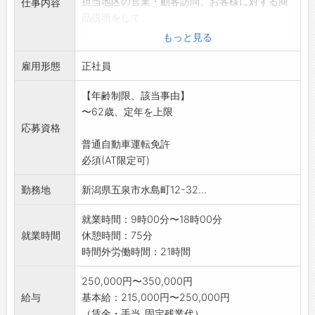
担当地区の営業・顧客訪問、お客様に対する商
仕事内容
品説明をして
いただきます。(最初は先輩社員が同行します)
もっと見る
他、納品の際に配達作業有。(2～3名で作業を
雇用形態
します。)
正社員
運転をしていただくこともあります。
【年齢制限、該当事由】
※業務に必要とされる教育・指導サポートも充
〜62歳、定年を上限
実し、初めて
応募資格
の方にも丁寧に指導致します。
普通自動車運転免許
★弊社、詳細については『福宝』で検索!
必須(AT限定可)
変更範囲:変更なし
勤務地
新潟県五泉市水島町12-32...
就業時間：9時00分〜18時00分
就業時間
休憩時間：75分
時間外労働時間：21時間
250,000円〜350,000円
給与
基本給：215,000円〜250,000円
（賃金・手当_固定残業代）...