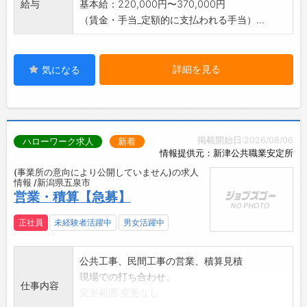
給与
基本給：220,000円〜370,000円
（賃金・手当_定額的に支払われる手当）...
詳細を見る
気になる
掲載開始日:2026/08/06
ハローワーク求人
新着
情報提供元：新津公共職業安定所
(事業所の意向により公開していません)の求人
情報 /新潟県五泉市
営業・積算【急募】
正社員
未経験者活躍中
男女活躍中
公共工事、民間工事の営業、積算見積
現場での打ち合わせ。
仕事内容
変更範囲:変更なし