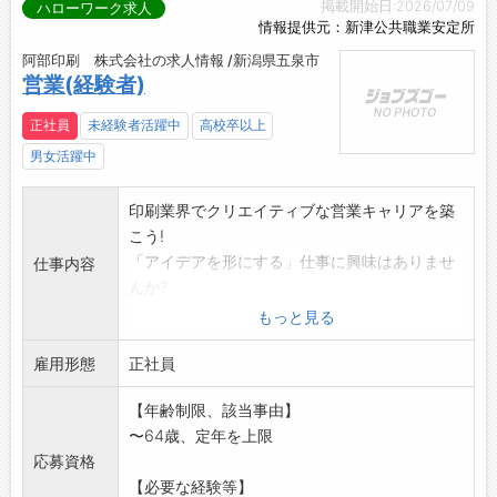
掲載開始日:2026/07/09
ハローワーク求人
情報提供元：新津公共職業安定所
阿部印刷 株式会社の求人情報 /新潟県五泉市
営業(経験者)
正社員
未経験者活躍中
高校卒以上
男女活躍中
印刷業界でクリエイティブな営業キャリアを築
こう!
「アイデアを形にする」仕事に興味はありませ
仕事内容
んか?
【こんな方を歓迎します!】
もっと見る
・人と話すのが好き!
雇用形態
クライアントとの信頼関係を築くことが得意
正社員
・クリエイティブに挑戦したい!
【年齢制限、該当事由】
・新しいことにチャレンジ!
〜64歳、定年を上限
変化に柔軟に対応し、常に前向きに挑戦でき
応募資格
る
【必要な経験等】
・慣れるまで先輩社員が丁寧に指導致します。