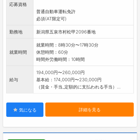
応募資格
る
普通自動車運転免許
・慣れるまで先輩社員が丁寧に指導致します
必須(AT限定可)
変更範囲:変更なし
勤務地
新潟県五泉市村松甲2096番地
就業時間：8時30分〜17時30分
就業時間
休憩時間：60分
時間外労働時間：10時間
194,000円〜260,000円
給与
基本給：174,000円〜230,000円
（賃金・手当_定額的に支払われる手当）...
詳細を見る
気になる