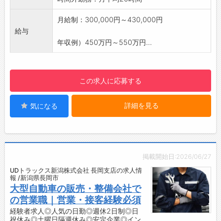
【職場の雰囲気】
・法人営業チームは4名ほどで構成されていま
月給制：300,000円～430,000円
す。
給与
・風通しの良い組織で、成功事例だけでなく失
年収例）450万円～550万円...
敗事例も共有しながら、チーム全体で成長し続
けています！
【幅広い車に携われる環境】
この求人に応募する
・長年にわたり多くの法人様とお取引があり、
国産車全メーカーから輸入車、ビンテージカー
詳細を見る
気になる
やレアカーまで、非常に幅広い車種を扱ってい
ます。
・実務を通して自然と車の知識や提案力が身に
つき、営業としての引き出しも大きく広がりま
す。
掲載開始日:2026/06/27
・メカニックと連携しながら技術的なアドバイ
UDトラックス新潟株式会社 長岡支店の求人情
スをお伝えしたり、お客様の車に関するご相談
報 /新潟県長岡市
に乗ったりと、丁寧なコミュニケーションを大
大型自動車の販売・整備会社で
切にしています。
の営業職｜営業・接客経験必須
・「コバックさんにお願いしてよかった」と直
経験者求人◎人気の日勤◎週休2日制◎日
祝休み◎土曜日隔週休み◎安定企業◎イン
接感謝の言葉をいただける、やりがいを実感し