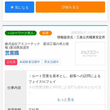
詳細を見る
気になる
掲載開始日:2026/08/07
ハローワーク求人
新着
情報提供元：三条公共職業安定所
株式会社アスコーテック 新潟工場の求人情
報 /新潟県加茂市
営業職
正社員
未経験者活躍中
男女活躍中
・ルート営業を基本とし、顧客への訪問による
フェイスtoフェイ
スの営業活動とWEBによる打ち合わせとなりま
仕事内容
す。
・見積書の作成
もっと見る
*関東地区を中心とした顧客訪問となるため、日
雇用形態
帰りまたは宿泊を
正社員