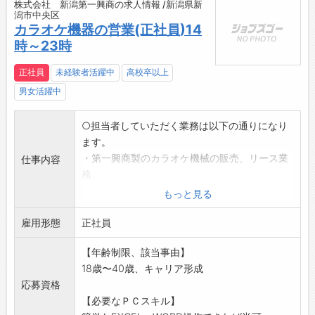
株式会社 新潟第一興商の求人情報 /新潟県新
潟市中央区
カラオケ機器の営業(正社員)14
時～23時
正社員
未経験者活躍中
高校卒以上
男女活躍中
○担当者していただく業務は以下の通りになり
ます。
・第一興商製のカラオケ機械の販売、リース業
仕事内容
務
・福祉介護施設等へのルート営業及び開拓
もっと見る
・宿泊施設へのルート営業及び開拓
雇用形態
・カラオケ機械のメンテナンス業務
正社員
・集金業務
【年齢制限、該当事由】
*業務上車を使用する機会:有(社有車使用)
18歳〜40歳、キャリア形成
「変更範囲:会社の定める業務」
応募資格
【必要なＰＣスキル】