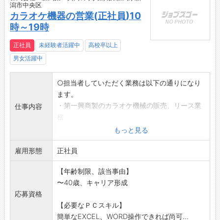
潟市中央区
カラオケ機器の営業(正社員)10
時～19時
正社員
未経験者活躍中
高校卒以上
男女活躍中
○担当者していただく業務は以下の通りになり
ます。
・第一興商製のカラオケ機械の販売、リース業
仕事内容
務
・福祉レクリエーションレクリエーション
もっと見る
・福祉介護施設等へのルート営業及び開拓
雇用形態
・宿泊施設へのルート営業及び開拓
正社員
・カラオケ機械のメンテナンス業務
【年齢制限、該当事由】
・集金業務
〜40歳、キャリア形成
*業務上車を使用する機会:有(社有車使用)
応募資格
「変更範囲:会社の定める業務」
【必要なＰＣスキル】
簡単なEXCEL、WORD操作できれば尚可...