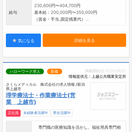
230,600円〜404,700円
給与
基本給：200,000円〜350,000円
（賃金・手当_固定残業代）...
詳細を見る
気になる
掲載開始日:2026/08/07
ハローワーク求人
新着
情報提供元：上越公共職業安定所
さくらメディカル 株式会社の求人情報 /新潟
県上越市
理学療法士・作業療法士(営
業 上越市)
正社員
未経験者活躍中
男女活躍中
専門職の医療知識を活かし、福祉用具専門相