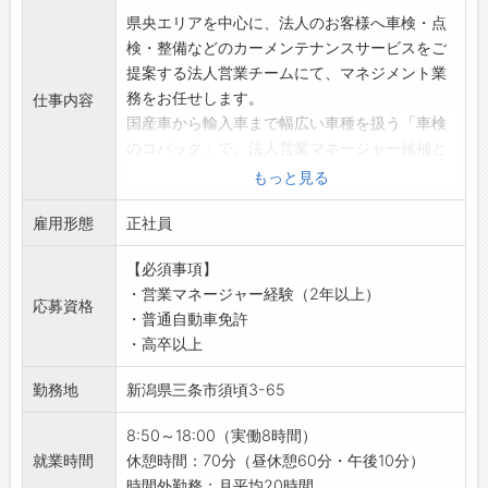
県央エリアを中心に、法人のお客様へ車検・点
検・整備などのカーメンテナンスサービスをご
提案する法人営業チームにて、マネジメント業
務をお任せします。
仕事内容
国産車から輸入車まで幅広い車種を扱う「車検
のコバック」で、法人営業マネージャー候補と
してご活躍いただくポジションです！
もっと見る
営業戦略の立案からチーム育成まで携われるた
雇用形態
め、営業マネジメント経験を活かしてキャリア
正社員
アップしたい方にぴったりの環境です。
【必須事項】
【具体的な業務内容】
・営業マネージャー経験（2年以上）
・既存の法人顧客への車検・点検サービスのご
応募資格
・普通自動車免許
案内
・高卒以上
・車検時期のフォロー連絡や継続的な関係づく
り
勤務地
新潟県三条市須頃3-65
・損害保険のご提案や車両販売のサポート
・顧客データ管理、売上・数値管理
8:50～18:00（実働8時間）
・メンバーの育成、目標設定、チームマネジメ
就業時間
休憩時間：70分（昼休憩60分・午後10分）
ント など
時間外勤務：月平均20時間