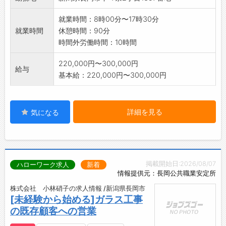
も先輩スタッフがき
ちんと教育・指導しますので安心してキャリ
就業時間：8時00分〜17時30分
アアップ出来ます。
就業時間
休憩時間：90分
・明るく、元気に対応出来る方を募集していま
時間外労働時間：10時間
す。
*変更範囲:変更無し
220,000円〜300,000円
給与
基本給：220,000円〜300,000円
詳細を見る
気になる
掲載開始日:2026/08/07
ハローワーク求人
新着
情報提供元：長岡公共職業安定所
株式会社 小林硝子の求人情報 /新潟県長岡市
[未経験から始める]ガラス工事
の既存顧客への営業