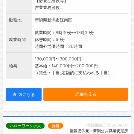
【必要な経験等】
す。
♪
営業業務経験...
*会社の詳細については、弊社ホームページをご
・制度の整った会社で安心して働きたい方にオ
覧ください。
ススメの求人です！
勤務地
新潟県新潟市江南区
*変更範囲:変更なし
【社内設備】
・メカニックが活躍できる環境の整備を進めて
就業時間：8時30分〜17時30分
います◎
就業時間
休憩時間：60分
・大型車対応のホイールドーリー、フロアーリ
時間外労働時間：20時間
フト、自動部品倉庫など最新設備を揃えて、効
180,000円〜300,000円
率化と安全性を向上させています♪
給与
基本給：140,000円〜200,000円
／
（賃金・手当_定額的に支払われる手当）...
乗用車整備とは一味違う、日本の物流を支える
ダイナミックな現場でやりがいを感じながら、
あなたの力を発揮しませんか？
ベストを尽くし、お客様にご満足いただける商
詳細を見る
気になる
品やサービスを提供していきましょう！ご応募
をお待ちしております♪
＼
掲載開始日:2026/08/07
ハローワーク求人
新着
情報提供元：新潟公共職業安定所