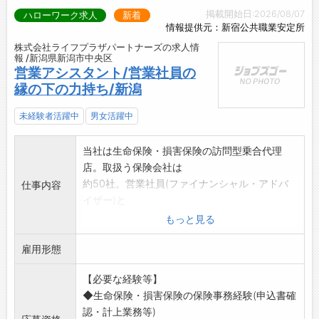
掲載開始日:2026/08/07
◆コミュニケーションを大切にする社風♪
ハローワーク求人
新着
【研修制度】
情報提供元：新宿公共職業安定所
・疑問や言いたいことがあるのに伝えられない
・OJTやオリエンテーション、マンツーマンの
株式会社ライフプラザパートナーズの求人情
環境では、満足して仕事をすることはできない
指導などを通じて、先輩スタッフのノウハウを
報 /新潟県新潟市中央区
と考えています。
習得できます！
営業アシスタント/営業社員の
・月1回の上司面談や年3回の店舗飲み会など、
・充実の資格取得支援あり！知識や技術のレベ
縁の下の力持ち/新潟
立場に関係なく意見を言いやすい仕組みがあり
ルアップを手厚くサポートします◎
ます。
・新入社員へのサポート体制あり！研修などに
未経験者活躍中
男女活躍中
・仕事中はもちろん、仕事を離れた場でも良好
よる成長のチャンスの提供と共に、働きやすい
な人間関係を築ける環境です。
環境づくりに努めています♪
当社は生命保険・損害保険の訪問型乗合代理
◆チームで目標を目指す文化◎
【取得できる資格・免許は8種類！】
店。取扱う保険会社は
・個人ノルマはなく、個人・店舗・部門・会社
■費用は会社が全額負担！あなたの頑張りを全
約50社。営業社員(ファイナンシャル・アドバ
仕事内容
全体で共通の目標を設定しています。
力でサポートします♪
イザー)と
・成果を義務づけるのではなく、自主性を尊重
・国家整備士2級・3級
一体になって仕事を支えていく【営業アシスタ
もっと見る
しながら、全員で同じ方向を向いて取り組んで
・大型自動車免許
ント】の仕事です。
います。
・大型特殊免許
雇用形態
◆◆業務内容◆◆ ★経験者採用です
【先輩社員の声】
・牽引免許
★ ★未経験OK★
■車検のコバック 店長代理／2015年入社
・整備主任者
【必要な経験等】
*契約データの入力 *メール送信 *営業資料・
「コバックはリピート率が高く、新潟県内でも
・自動車検査員
◆生命保険・損害保険の保険事務経験(申込書確
見積書作成
圧倒的No.1の実績があります。
・フォークリフト運転技能講習
認・計上業務等)
*損保設計書および申込書作成 *損保計上業務