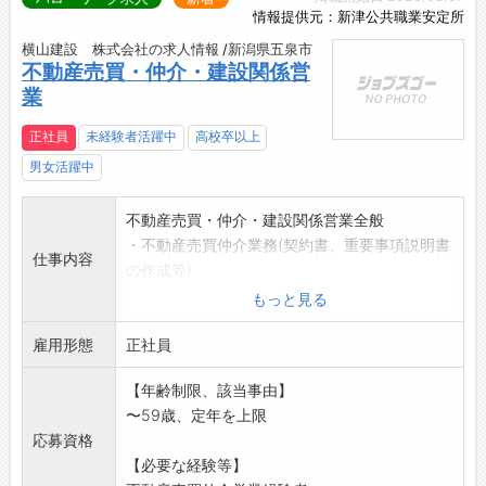
情報提供元：新津公共職業安定所
横山建設 株式会社の求人情報 /新潟県五泉市
不動産売買・仲介・建設関係営
業
正社員
未経験者活躍中
高校卒以上
男女活躍中
不動産売買・仲介・建設関係営業全般
・不動産売買仲介業務(契約書、重要事項説明書
仕事内容
の作成等)
・賃貸アパート・マンションの管理業務(入居者
もっと見る
対応・契約等)
雇用形態
・建設関係営業業務
正社員
・その他お問合せ対応等
【年齢制限、該当事由】
変更範囲:変更なし
〜59歳、定年を上限
応募資格
【必要な経験等】