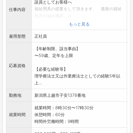
談員としてお客様へ
福祉用具の提案をして頂きます。 最新の福祉
仕事内容
用具や福祉機器、介
護ロボットを疾患別や状態に応じて選定提案
もっと見る
し、在宅生活を支えて
雇用形態
頂きます。
正社員
専門職として病院、福祉施設や地域での勉強
【年齢制限、該当事由】
会を通し、福祉用具
〜59歳、定年を上限
の効果を広めて頂きます。
当社は建築士も在籍し様々な職種の専門職が
応募資格
【必要な経験等】
連携しながら、お客
理学療法士又は作業療法士としての経験5年以
様が在宅介護生活を安心して過ごして頂けるよ
上...
う質の高いサービス
提供を行っております。
勤務地
新潟県上越市子安1378番地
※弊社には理学療法士、作業療法士が既に在籍
しており活躍してお
就業時間：8時30分〜17時30分
ります。
就業時間
休憩時間：60分
※ 従事する業務の変更範囲 : 会社の定める
時間外労働時間：9時間
業務