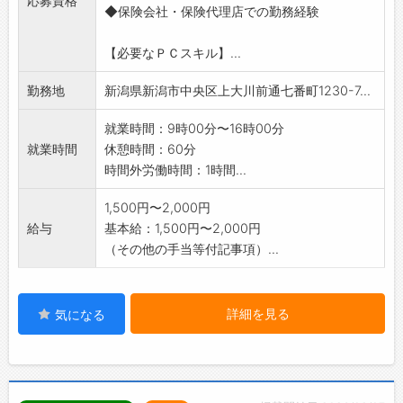
応募資格
その分お客様から感謝される機会も多く、
・玉掛け技能講習
◆保険会社・保険代理店での勤務経験
*不備管理および対応
『迅速に対応してもらえて助かった』と言って
【ステップアップ】
※営業活動の同行や保険募集はございません!
いただけたときは本当に嬉しかったです。」
・経験を重ねていただく中で、マネジメント層
【必要なＰＣスキル】...
【変更の範囲】なし
の営業部長へのキャリアがあります。
◆◆求める人物像◆◆
勤務地
新潟県新潟市中央区上大川前通七番町1230-7...
→スタッフのマネジメント（販売指導・係数管
*責任感を持って業務に取り組める方 *細かい
理など）や、販売計画立案、店舗VMDなどを管
作業をコツコツと
就業時間：9時00分〜16時00分
理する立場となります。
丁寧に行える方 *協調性があり前向きに仕事
就業時間
休憩時間：60分
・希望に応じて、別拠点への異動も可能です◎
に取り組める方
時間外労働時間：1時間...
【職場の雰囲気・社風】
■一人ひとりの声が活かされる職場環境です！
1,500円〜2,000円
・誇りを持ちながら、安心して長く働き続けら
給与
基本給：1,500円〜2,000円
れる職場にするために、様々な取り組みをして
（その他の手当等付記事項）...
います♪
・思いやアイデアを尊重する、風通しがよい職
場環境づくりを進めています！
詳細を見る
気になる
・「社内提案制度」全社員（パート社員を含
む）が自由に提案できます！
・「車座ミーティング」会社のトップとラン
チをしながら♪