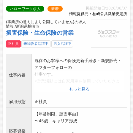
掲載開始日:2026/08/07
ハローワーク求人
新着
情報提供元：柏崎公共職業安定所
(事業所の意向により公開していません)の求人
情報 /新潟県柏崎市
損害保険・生命保険の営業
正社員
未経験者活躍中
男女活躍中
既存のお客様への保険更新手続き・新規販売・
アフターフォローの
仕事です。
仕事内容
※営業活動には自家用車を使用していただきま
す。
もっと見る
(自家用車が使用できない方は社用車の使用を応
雇用形態
相談)
正社員
※経験を積んで将来の幹部候補として育成のた
【年齢制限、該当事由】
めの募集です。
〜45歳、キャリア形成
変更範囲:変更なし
応募資格