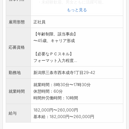
・未経験歓迎。男女ともに活躍可能。
・社用車(AT 普通車・軽自動車)にて。
もっと見る
・主にルート営業(販売先:製造業メーカー等)
雇用形態
※入社後、1年程度は配達業務を行い経験を積
正社員
み、その後
【年齢制限、該当事由】
配達及び営業を行っていただきます。
〜45歳、キャリア形成
※応募前に職場見学が可能です。ハローワーク
応募資格
へご相談下さい。
【必要なＰＣスキル】
※変更範囲:会社の定める業務
フォーマット入力程度...
勤務地
新潟県三条市西本成寺1丁目29‐42
就業時間：8時30分〜17時30分
就業時間
休憩時間：60分
時間外労働時間：10時間
182,000円〜260,000円
給与
基本給：182,000円〜260,000円