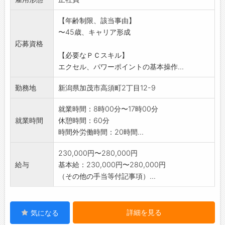
伴う出張もあります。
【年齢制限、該当事由】
*営業ノルマを課すことはありません。顧客との
〜45歳、キャリア形成
情報交換の中で受
応募資格
注予測を立てていきます。
【必要なＰＣスキル】
*製品に関する専門的知識はOJTでしっかりサポ
エクセル、パワーポイントの基本操作...
ートします。
*応募前見学可。ハローワークにご相談下さい。
勤務地
新潟県加茂市高須町2丁目12-9
変更範囲:会社の定める業務
就業時間：8時00分〜17時00分
就業時間
休憩時間：60分
時間外労働時間：20時間...
230,000円〜280,000円
給与
基本給：230,000円〜280,000円
（その他の手当等付記事項）...
詳細を見る
気になる