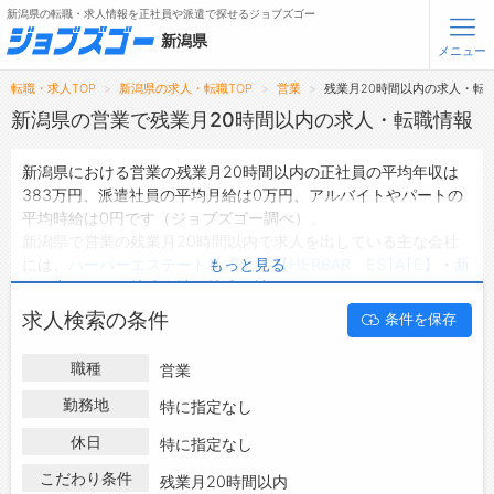
新潟県の転職・求人情報を正社員や派遣で探せるジョブズゴー
新潟県
メニュー
転職・求人TOP
新潟県の求人・転職TOP
営業
残業月20時間以内の求人・転
無料会員登録
ログイン
新潟県の営業で残業月20時間以内の求人・転職情報
新潟県における営業の残業月20時間以内の正社員の平均年収は
メニュー
383万円、派遣社員の平均月給は0万円、アルバイトやパートの
平均時給は0円です（ジョブズゴー調べ）。
トップ
新潟県で営業の残業月20時間以内で求人を出している主な会社
詳細情報で求人を探す
には、
ハーバーエステート株式会社 【HERBAR ESTATE】
・
新
もっと見る
潟日産モーター株式会社
・
株式会社 はあとふるあたご
などがあ
り、ご希望の条件に合った求人を探すことできます。
転職支援サービスについて
求人検索の条件
条件を保存
新潟県の地域密着型の求人サイトであるジョブズゴーでは新潟県
の求人情報を677件取り扱っており、そのうち
正社員の求人
は
転職ノウハウ(応募書類の書き方・面接対策など)
職種
営業
641件、
派遣社員の求人
は0件、
アルバイト・パートの求人
は0件
転職・採用コラム
です。
勤務地
特に指定なし
ハローワークにはない求人も多数扱っており、転職だけでなく、
休日
ジョブズゴーについて
特に指定なし
第二新卒から50代・60代以上の方の再就職も可能です。 新潟県
で営業の残業月20時間以内の求人・転職情報を探している方
こだわり条件
残業月20時間以内
会社概要