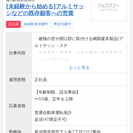
[未経験から始める]アルミサッ
シなどの既存顧客への営業
正社員
未経験者活躍中
男女活躍中
・建物の窓や開口部に取付ける鋼製建具製品(ア
ルミサッシ・スチ
ールドア・ガラス・シャッター・エクステリ
仕事内容
アなど)を既存の顧
客(建設会社・工務店など)への営業を行うス
もっと見る
タッフの増員です
雇用形態
・入社後は、現場での取付補助員としての経験
正社員
を積み、その後、建
【年齢制限、該当事由】
築図面の見方、積算方法を学び、先輩社員と
〜59歳、定年を上限
同行営業をします。
応募資格
・メーカー研修(YKK・リクシル・不二)があ
普通自動車運転免許
り、技術、知識、
必須(AT限定不可)
積算を学び、スキルアップします。
・飛び込み営業はありませんし、未経験の方で
勤務地
新潟県長岡市下々条2丁目1357番地