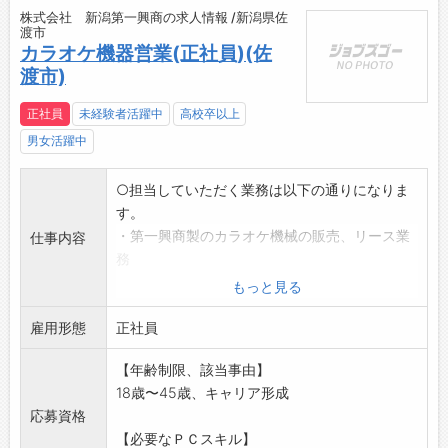
株式会社 新潟第一興商の求人情報 /新潟県佐
渡市
カラオケ機器営業(正社員)(佐
渡市)
正社員
未経験者活躍中
高校卒以上
男女活躍中
○担当していただく業務は以下の通りになりま
す。
・第一興商製のカラオケ機械の販売、リース業
仕事内容
務
・福祉介護施設等へのルート営業及び開拓
もっと見る
・宿泊施設へのルート営業及び開拓
雇用形態
・カラオケ機械のメンテナンス業務
正社員
・集金業務
【年齢制限、該当事由】
*業務上車を使用する機会:有(社有車使用)
18歳〜45歳、キャリア形成
「変更範囲:会社の定める業務」
応募資格
【必要なＰＣスキル】