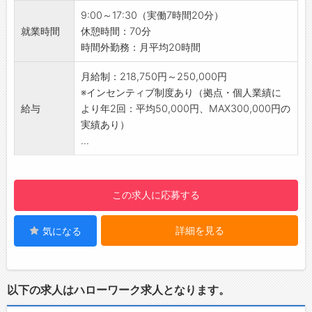
表
下記の業務を一貫してご担当いただきます！
9:00～17:30（実働7時間20分）
【おすすめポイント】
1）関係構築
就業時間
休憩時間：70分
・年齢に関係なく、成果と姿勢を正当に評価す
↓
時間外勤務：月平均20時間
る制度があります。
2）見積書の提出・提案（ご要望・法律・競合
・若手のうちからマネジメントに挑戦でき、キ
を鑑みて算出）
月給制：218,750円～250,000円
ャリアアップを目指せます。
↓
※インセンティブ制度あり（拠点・個人業績に
【充実の福利厚生♪】
3）工程管理・納車（納車の手続きは社内の事
給与
より年2回：平均50,000円、MAX300,000円の
◇社員一人ひとりが元気にイキイキと働けるよ
務局と協同して行っていただきます）
実績あり）
う、ワークライフバランスを大切にしていま
【やりがい】
...
す。
・各トラックごとに部品や仕様を組み合わせる
・残業時間の削減や経営層による職場点検を実
オーダーメイドとなるため、お客様のビジネス
施
に沿った商品を作り上げる面白さがあります♪
この求人に応募する
・男性の育児休暇取得を積極的に推進
・トラックを販売することにより、トラックの
・インフルエンザ予防接種補助、定期健康診断
売上だけではなく、その後のアフターサービス
詳細を見る
気になる
あり
（整備など）の受注に繋がるので、中長期的な
・禁煙手当（半期25,000円～50,000円）支給
ビジネスチャンスの獲得となり、会社全体のビ
→健康経営への取り組みが評価され、経済産業
ジネスに対する関わりや影響を感じていただけ
省「健康優良法人ホワイト500」に認定されて
ます◎
以下の求人はハローワーク求人となります。
います。
・世界的なUDブランドの最先端の技術に触れら
【MARUYAMA GROUPで働く魅力】
れるので、成長の糧になります！