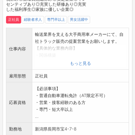
センティブあり◎充実した研修あり◎充実
やすい仕事です。
した福利厚生◎家族に優しい企業◎
【充実の研修制度】
正社員
経験者求人
専門卒以上
男女活躍中
◆安心してスタートできる研修体制を整えてい
ます！
・実務研修：OJT
輸送業界を支える大手商用車メーカーにて、自
・座学研修：OFF-JT
社トラック販売の提案営業をお願いします。
・ビジネスマナー研修
【具体的な業務内容】
仕事内容
・自動車業界知識研修（車の構造、コバックフ
・関係構築
ロント業務、営業、保険など）
・見積書作成
もっと見る
・コバック本部研修
・納車
◎すべての研修は出勤扱いとなります。
雇用形態
・担当のお客様に対するUDトラックスブランド
正社員
◆全社員参加型のイベントで、共通意識と一体
の新車や中古車の販売、損害保険の代理店業
【必須事項】
感を高めています！
務、生命保険の募集業務
・普通自動車運転免許（AT限定不可）
・社長塾・部長塾（月1回）：経営計画書（会社
・カタログ営業ではなく、お客様のご要望や運
応募資格
・営業・接客経験のある方
のルールブック）をもとにした勉強会
輸に関する法律、自社の技術などを考慮して、
・専門・短大卒以上
・経営計画発表会：来期のビジョンや方針を共
最適な提案をしていただきます◎
...
有
・お客様：物流業界の会社（車両担当者や社長
・政策勉強会：上半期の活動報告と下半期の取
などの経営層）
勤務地
新潟県長岡市宝4-7-8
り組みについて、 代表取締役と各部門長から発
【業務の流れ】