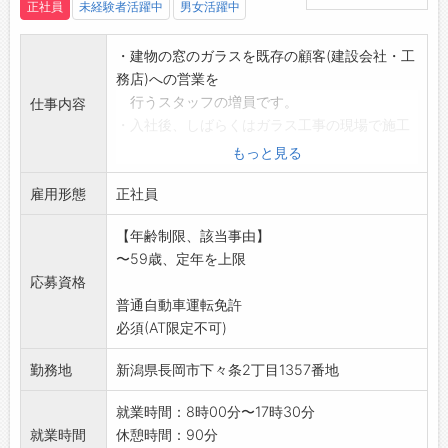
正社員
未経験者活躍中
男女活躍中
・建物の窓のガラスを既存の顧客(建設会社・工
務店)への営業を
行うスタッフの増員です。
仕事内容
・入社後、しばらくはガラス工事の現場で施工
補助員としての経験
もっと見る
を積んでもらい、その後、建築図面の見方、
雇用形態
積算方法を学びなが
正社員
ら、先輩社員と同行営業を行います。
【年齢制限、該当事由】
・飛び込み営業はありませんので、初心者の方
〜59歳、定年を上限
でも安心してキャリ
応募資格
アアップ出来ます。
普通自動車運転免許
明るく、元気に対応出来る方を募集していま
必須(AT限定不可)
す。
・未経験の方は、先輩スタッフがきちんと指導
勤務地
新潟県長岡市下々条2丁目1357番地
しますので安心して
ください。
就業時間：8時00分〜17時30分
変更範囲:変更無し
就業時間
休憩時間：90分