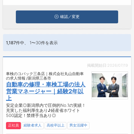
は、ぜひ興味のある職種に応募してみてくださいね。
お問い合わせ
よくあるご質問
確認／変更
1,187件
中、 1〜30件を表示
掲載開始日:2026/07/19
車検のコバック三条店｜株式会社丸山自動車
の求人情報 /新潟県三条市
自動車の修理・車検工場の法人
営業マネージャー｜経験2年以
上
安定企業◎新潟県内で圧倒的No.1の実績！
充実した福利厚生あり♪経産省ホワイト
500認定！禁煙手当あり◎
正社員
経験者求人
高校卒以上
男女活躍中