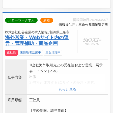
掲載開始日:2026/08/07
ハローワーク求人
新着
情報提供元：三条公共職業安定所
株式会社山谷産業の求人情報 /新潟県三条市
海外営業・Webサイト内の運
営・管理補助・商品企画
正社員
未経験者活躍中
男女活躍中
1)当社海外取引先との受発注および営業、展示
会・イベントへの
出張
仕事内容
2)当社が運営するECサイトの受注・運営。
商品企画、製作、自社サイト【村の鍛冶屋】の
もっと見る
運営、管理補助(サ
雇用形態
イトでの商品注文を受け、商品発送、電話の対
正社員
応。商品掲載、商品
【年齢制限、該当事由】
の入れ替え等整理、在庫確認。)