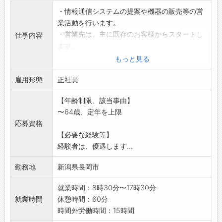
・情報通信システムの提案や機器の販売等の営
業活動を行います。
・営業先は、主に既存のお客様からスタートし
仕事内容
ます。
・県内の民間企業や官公庁が中心です。特にノ
もっと見る
ルマはありません。
雇用形態
・業務に使用する社用車あり。
正社員
※社内研修/社外研修あり
【年齢制限、該当事由】
※資格取得支援制度や資格手当あり
〜64歳、定年を上限
○経験者は特に優遇いたします
応募資格
○応募前の見学や会社説明は可能です(ハローワ
【必要な経験等】
ークで相談後)
経験者は、優遇します...
「変更の範囲:変更なし」
勤務地
新潟県長岡市
就業時間：8時30分〜17時30分
就業時間
休憩時間：60分
時間外労働時間：15時間