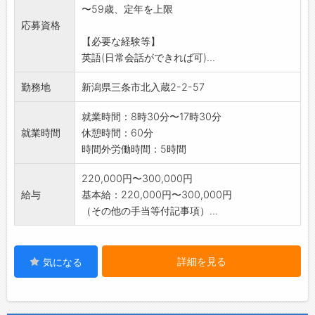
〜59歳、定年を上限
3)商品知識を覚えるために会社内ショップでの
応募資格
販売のお仕事
【必要な経験等】
4)箱やパンフレットのデザイン
英語(日常会話ができれば可)...
〇募集している方「明るく挨拶返事が出来る
方」「人と話すことが
勤務地
新潟県三条市北入蔵2-2-57
苦にならない方」「英語を理解できる方」
就業時間：8時30分〜17時30分
就業時間
休憩時間：60分
時間外労働時間：5時間
220,000円〜300,000円
給与
基本給：220,000円〜300,000円
（その他の手当等付記事項）...
詳細を見る
気になる