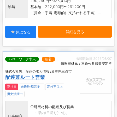
290,260円〜335,410円
給与
基本給：222,000円〜261,200円
（賃金・手当_定額的に支払われる手当）...
詳細を見る
気になる
掲載開始日:2026/08/07
ハローワーク求人
新着
情報提供元：三条公共職業安定所
株式会社黒川産商の求人情報 /新潟県三条市
配達兼ルート営業
正社員
未経験者活躍中
高校卒以上
男女活躍中
○研磨材料の配達及び営業
・県内(日帰り)中心。
仕事内容