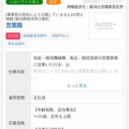
・「役員面談」
掲載開始日:2026/08/07
ハローワーク求人
新着
■「社内提案制度」では、提案の採用可否に関
情報提供元：新潟公共職業安定所
わらず、謝礼を贈呈します◎
(事業所の意向により公開していません)の求人
情報 /新潟県新潟市江南区
・「最多提案賞」や「最優秀提案賞」など、半
営業職
期ごとの社内表彰があり、たくさんのアイデア
が新たな制度として制定されました◎
正社員
未経験者活躍中
高校卒以上
・「時間有給休暇」1時間単位で取得できます
男女活躍中
◎
・「傷病有給休暇」最大60日の積立が可能で
包装・物流機械機、食品・物流資材の営業業務
す◎
に従事いただき、お
→年次有給休暇は、より安心してリフレッシ
客様のニーズに合わせた提案営業をお願いしま
仕事内容
ュや趣味の為に取得できます♪
す。
■各年代の社員がバランス良く在籍していま
主に下越地区の取引先様の営業活動をお願いし
もっと見る
す！
ます。
・若手からベテランまで、幅広い年齢層の社員
雇用形態
*当社研修制度に沿って、先輩社員と同行しなが
正社員
が活躍しています◎
ら取扱商品や営業
・中途入社者も多数活躍中です！
【年齢制限、該当事由】
スキルを学んでいただき、安心して業務に取り
【充実した福利厚生】
〜59歳、定年を上限
組めるよう、本社社
・一人ひとりが安定して働くことのできる環境
応募資格
員がフォローアップする体制を整備していま
を整え、社員の今と未来をサポートしています