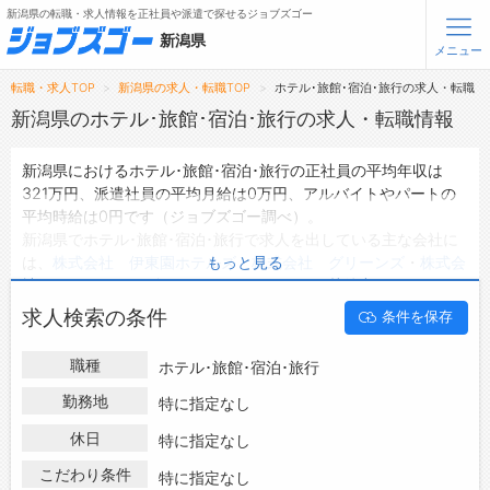
新潟県の転職・求人情報を正社員や派遣で探せるジョブズゴー
新潟県
メニュー
転職・求人TOP
新潟県の求人・転職TOP
ホテル･旅館･宿泊･旅行の求人・転職
無料会員登録
ログイン
新潟県のホテル･旅館･宿泊･旅行の求人・転職情報
新潟県におけるホテル･旅館･宿泊･旅行の正社員の平均年収は
メニュー
321万円、派遣社員の平均月給は0万円、アルバイトやパートの
平均時給は0円です（ジョブズゴー調べ）。
トップ
新潟県でホテル･旅館･宿泊･旅行で求人を出している主な会社に
詳細情報で求人を探す
は、
株式会社 伊東園ホテルズ
・
株式会社 グリーンズ
・
株式会
もっと見る
社エンゼルホテルズ エンゼルグランディア越後中里
などがあ
り、ご希望の条件に合った求人を探すことできます。
転職支援サービスについて
求人検索の条件
条件を保存
新潟県の地域密着型の求人サイトであるジョブズゴーでは新潟県
の求人情報を118件取り扱っており、そのうち
正社員の求人
は91
転職ノウハウ(応募書類の書き方・面接対策など)
職種
ホテル･旅館･宿泊･旅行
件、
派遣社員の求人
は0件、
アルバイト・パートの求人
は0件で
転職・採用コラム
す。
勤務地
特に指定なし
ハローワークにはない求人も多数扱っており、転職だけでなく、
休日
ジョブズゴーについて
特に指定なし
第二新卒から50代・60代以上の方の再就職も可能です。 新潟県
でホテル･旅館･宿泊･旅行の求人・転職情報を探している方は、
こだわり条件
特に指定なし
会社概要