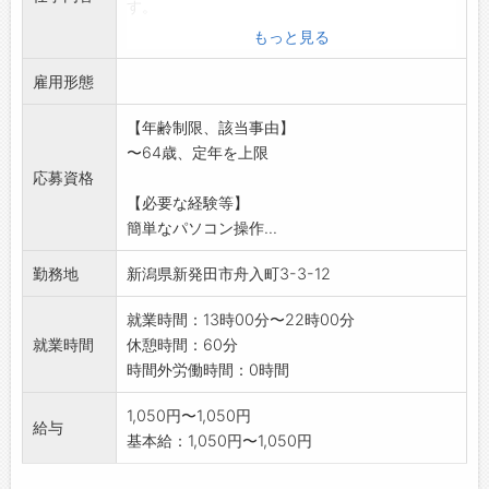
す。
◎仕事内容
もっと見る
ホテルに到着されたお客様のチェックイン手続
雇用形態
きをお願いします。
ルートインではチェックイン時にお部屋代を頂
【年齢制限、該当事由】
戴しています。
〜64歳、定年を上限
ルームキーをお渡ししたらお部屋のご案内をし
応募資格
ます。
【必要な経験等】
他にも電話応対や簡単なPC操作(予約確認)があ
簡単なパソコン操作...
ります。
※土・日勤務のできる方希望します。
勤務地
新潟県新発田市舟入町3-3-12
就業時間：13時00分〜22時00分
就業時間
休憩時間：60分
時間外労働時間：0時間
1,050円〜1,050円
給与
基本給：1,050円〜1,050円