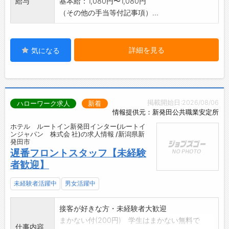
給与
基本給：1,080円〜1,080円
（その他の手当等付記事項）...
詳細を見る
気になる
掲載開始日:2026/08/06
ハローワーク求人
新着
情報提供元：新発田公共職業安定所
ホテル ルートイン新発田インター(ルートイ
ンジャパン 株式会 社)の求人情報 /新潟県新
発田市
遅番フロントスタッフ【未経験
者歓迎】
未経験者活躍中
男女活躍中
接客が好きな方・未経験者大歓迎
まかない付(200円) 学生はまかない無料で
仕事内容