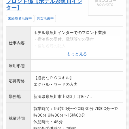
フロント係【ホテル糸魚川イン
ター】
未経験者活躍中
男女活躍中
ホテル糸魚川インターでのフロント業務
・宿泊客の受付、電話等での受付
仕事内容
・宿泊名簿の記入
・現金の授受やカード支払いの手続
もっと見る
・清掃の指示書作成 等
雇用形態
*空室状況の確認や料金算定の為にパソコン操作
があります。
【必要なＰＣスキル】
●Wワークでの就業(土日祝のみや時間帯によ
応募資格
エクセル・ワードの入力
り)を希望する方
の相談も可能です。
勤務地
新潟県糸魚川市上刈3丁目16-7...
『変更範囲:変更なし』
就業時間：15時00分〜20時30分 7時00分〜12
時00分 9時00分〜15時00分
就業時間
休憩時間：45分
時間外労働時間：0時間...