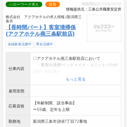
掲載開始日:2026/08/06
ハローワーク求人
新着
情報提供元：三条公共職業安定所
株式会社 アクアホテルの求人情報 /新潟県三
条市
【長時間パート】客室清掃係
(アクアホテル燕三条駅前店)
未経験者活躍中
男女活躍中
〇アクアホテル燕三条駅前店において
・客室の清掃(ベッドメイク・ユニットバスの
仕事内容
清掃・掃除機か
け)
もっと見る
・ロビー、大浴場の清掃を行っていただきま
雇用形態
す。
*変更範囲:会社の定める業務
【年齢制限、該当事由】
応募資格
〜59歳、定年を上限
勤務地
新潟県三条市須頃1丁目72番地