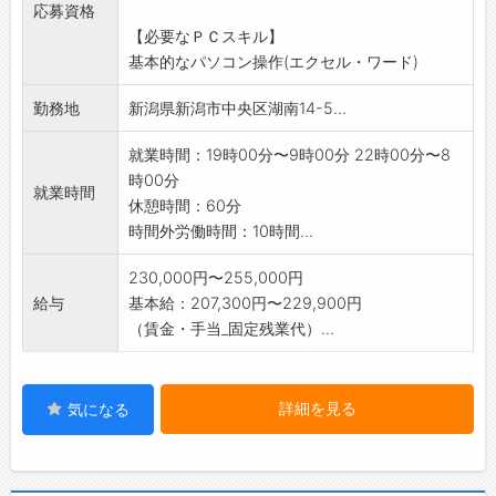
応募資格
すすめられます
【必要なＰＣスキル】
※接客業務であり、外国籍の方の応募採用は、
基本的なパソコン操作(エクセル・ワード)
日本語能力試験“N2”以上取得者に限定
変更範囲:変更あり(会社の定める業務)
勤務地
新潟県新潟市中央区湖南14-5...
就業時間：19時00分〜9時00分 22時00分〜8
時00分
就業時間
休憩時間：60分
時間外労働時間：10時間...
230,000円〜255,000円
給与
基本給：207,300円〜229,900円
（賃金・手当_固定残業代）...
詳細を見る
気になる