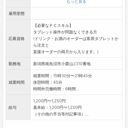
お食事会場での準備・配膳・ドリンクの提供、
もっと見る
お客様退室後の下げ膳・食器洗いなどもお願い
雇用形態
します。
簡単な盛り付けや、惣菜の補助業務
【必要なＰＣスキル】
(野菜の下処理、計量、パック詰めなど)もあり
タブレット操作が問題なくできる方
ます。
応募資格
(ドリンク・お酒のオーダーは客席タブレットか
特別な資格は不要で、家事の延長でできる内容
ら注文と
が多く、
直接オーダーの両方から入ります。)
元気なあいさつと笑顔という資格があれば未経
験の方も安心です。
勤務地
新潟県南魚沼市小栗山2310番地
※Wワーク・週末のみの勤務なども相談可。
就業時間：15時30分〜21時45分
就業時間
休憩時間：45分
時間外労働時間：6時間...
1,200円〜1,250円
給与
基本給：1,200円〜1,250円
（その他の手当等付記事項）...