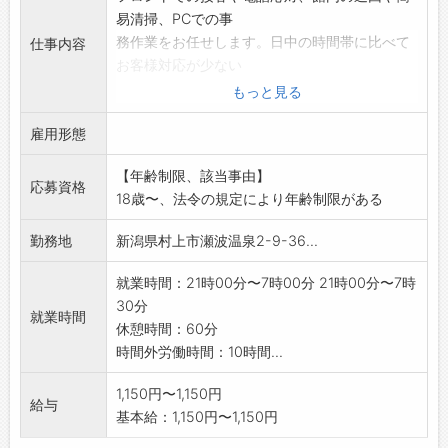
易清掃、PCでの事
務作業をお任せします。日中の時間帯に比べて
仕事内容
お客様対応が少ない
ため、接客経験がない方でも先輩のフォローの
もっと見る
もと安心して始めら
雇用形態
れます。
・従事すべき業務の変更の範囲
【年齢制限、該当事由】
業務上の必要により配置転換、
応募資格
18歳〜、法令の規定により年齢制限がある
会社の指示する職務内容への変更を命じること
があります。
勤務地
新潟県村上市瀬波温泉2-9-36...
就業時間：21時00分〜7時00分 21時00分〜7時
30分
就業時間
休憩時間：60分
時間外労働時間：10時間...
1,150円〜1,150円
給与
基本給：1,150円〜1,150円