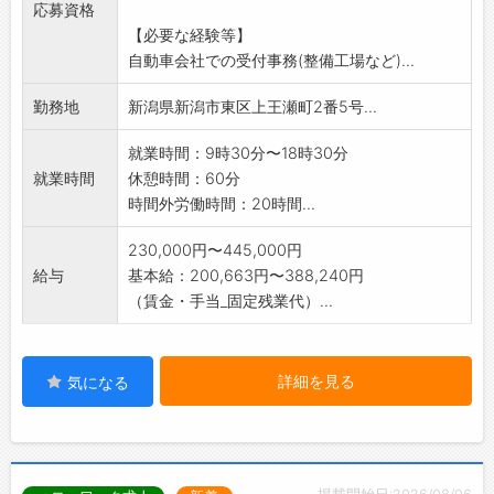
応募資格
*お客様、保険会社などの電話対応
【必要な経験等】
*修理車両の引取り・修理車両の納車対応
自動車会社での受付事務(整備工場など)...
*変更範囲:会社の定める業務
勤務地
新潟県新潟市東区上王瀬町2番5号...
就業時間：9時30分〜18時30分
就業時間
休憩時間：60分
時間外労働時間：20時間...
230,000円〜445,000円
給与
基本給：200,663円〜388,240円
（賃金・手当_固定残業代）...
詳細を見る
気になる