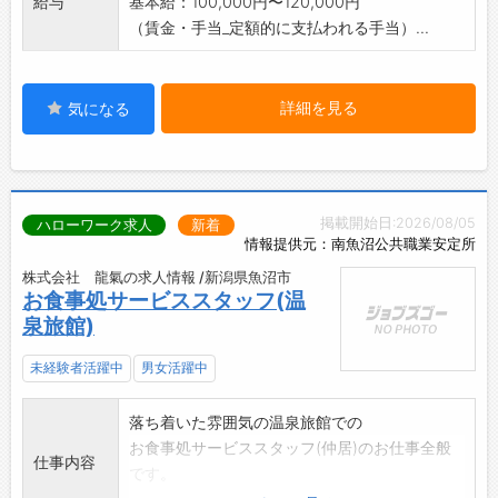
給与
基本給：100,000円〜120,000円
（賃金・手当_定額的に支払われる手当）...
詳細を見る
気になる
掲載開始日:2026/08/05
ハローワーク求人
新着
情報提供元：南魚沼公共職業安定所
株式会社 龍氣の求人情報 /新潟県魚沼市
お食事処サービススタッフ(温
泉旅館)
未経験者活躍中
男女活躍中
落ち着いた雰囲気の温泉旅館での
お食事処サービススタッフ(仲居)のお仕事全般
仕事内容
です。