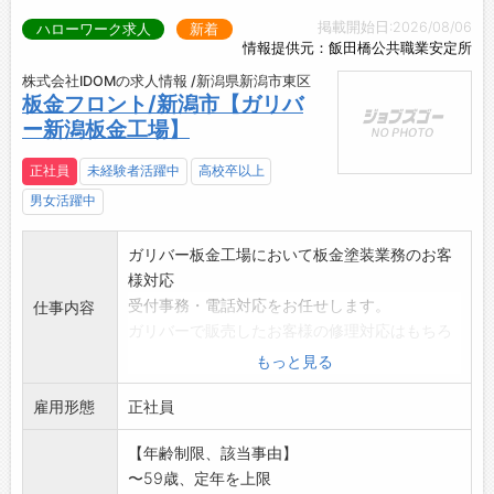
掲載開始日:2026/08/06
ハローワーク求人
新着
情報提供元：飯田橋公共職業安定所
株式会社IDOMの求人情報 /新潟県新潟市東区
板金フロント/新潟市【ガリバ
ー新潟板金工場】
正社員
未経験者活躍中
高校卒以上
男女活躍中
ガリバー板金工場において板金塗装業務のお客
様対応
受付事務・電話対応をお任せします。
仕事内容
ガリバーで販売したお客様の修理対応はもちろ
ん保険会社と連携
もっと見る
修理車両の引取・納車などの業務をご担当いた
雇用形態
だきます。
正社員
※※積載車運転経験大歓迎
【年齢制限、該当事由】
【具体的な仕事内容】
〜59歳、定年を上限
*店舗に来店されたお客様の受付や見積り対応