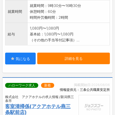
就業時間：9時30分〜16時30分
就業時間
休憩時間：60分
時間外労働時間：2時間
1,080円〜1,080円
給与
基本給：1,080円〜1,080円
（その他の手当等付記事項）...
詳細を見る
気になる
掲載開始日:2026/08/06
ハローワーク求人
新着
情報提供元：三条公共職業安定所
株式会社 アクアホテルの求人情報 /新潟県三
条市
客室清掃係(アクアホテル燕三
条駅前店)