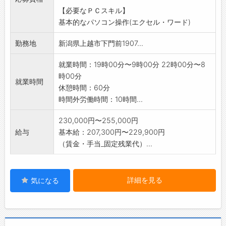
頂いております
【必要なＰＣスキル】
変更範囲:変更あり(会社の定める業務)
基本的なパソコン操作(エクセル・ワード)
勤務地
新潟県上越市下門前1907...
就業時間：19時00分〜9時00分 22時00分〜8
時00分
就業時間
休憩時間：60分
時間外労働時間：10時間...
230,000円〜255,000円
給与
基本給：207,300円〜229,900円
（賃金・手当_固定残業代）...
詳細を見る
気になる