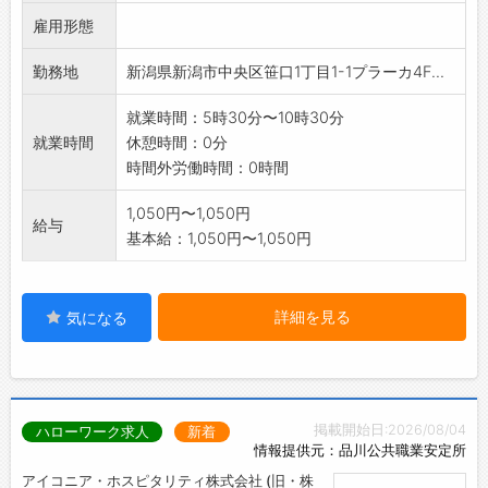
仕事は先輩スタッフが丁寧にお教えしますので
雇用形態
「経験がないから不
安」そんな方も、安心してチャレンジして下さ
勤務地
新潟県新潟市中央区笹口1丁目1-1プラーカ4F...
い。
変更範囲:変更なし
就業時間：5時30分〜10時30分
就業時間
休憩時間：0分
時間外労働時間：0時間
1,050円〜1,050円
給与
基本給：1,050円〜1,050円
詳細を見る
気になる
掲載開始日:2026/08/04
ハローワーク求人
新着
情報提供元：品川公共職業安定所
アイコニア・ホスピタリティ株式会社 (旧・株