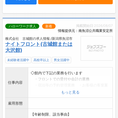
掲載開始日:2026/08/07
ハローワーク求人
新着
情報提供元：南魚沼公共職業安定所
株式会社 古城館の求人情報 /新潟県魚沼市
ナイトフロント(古城館または
大沢館)
未経験者活躍中
高校卒以上
男女活躍中
◇館内で下記の業務を行います
・フロントでの受付や会計の業務
仕事内容
・宿泊等の予約管理業務 ・お客様の客室案
内
もっと見る
・パソコンへのデータ入力等の事務的な業務
雇用形態
・館内清掃 ・布団敷き ・食事処給仕
・その他上記に付随する業務など
【年齢制限、該当事由】
*初めての方でも、基礎から丁寧に指導します。