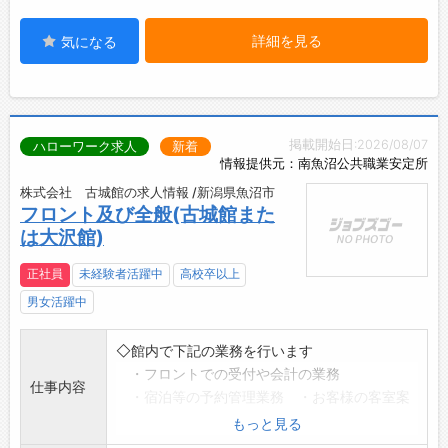
詳細を見る
気になる
掲載開始日:2026/08/07
ハローワーク求人
新着
情報提供元：南魚沼公共職業安定所
株式会社 古城館の求人情報 /新潟県魚沼市
フロント及び全般(古城館また
は大沢館)
正社員
未経験者活躍中
高校卒以上
男女活躍中
◇館内で下記の業務を行います
・フロントでの受付や会計の業務
仕事内容
・宿泊等の予約管理業務 ・お客様の客室案
内
もっと見る
・パソコンへのデータ入力等の事務的な業務