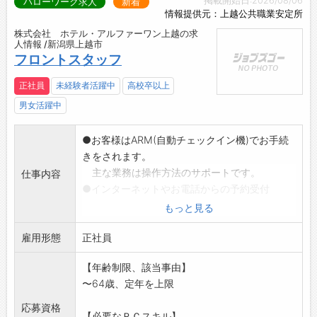
掲載開始日:2026/08/06
ハローワーク求人
新着
情報提供元：上越公共職業安定所
株式会社 ホテル・アルファーワン上越の求
人情報 /新潟県上越市
フロントスタッフ
正社員
未経験者活躍中
高校卒以上
男女活躍中
●お客様はARM(自動チェックイン機)でお手続
きをされます。
主な業務は操作方法のサポートです。
仕事内容
●インターネットやお電話からの予約受付
●売上管理、各種データ処理、清掃後の客室チ
もっと見る
ェック
雇用形態
※ホテルにはフロント部門、飲食部門、清掃部
正社員
門などがございま
【年齢制限、該当事由】
すが、本求人はフロント部門です。
〜64歳、定年を上限
※先輩スタッフがフォローする体制を整えてお
りますので、安心
応募資格
【必要なＰＣスキル】