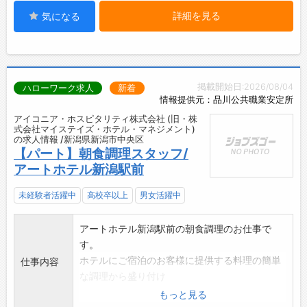
詳細を見る
気になる
掲載開始日:2026/08/04
ハローワーク求人
新着
情報提供元：品川公共職業安定所
アイコニア・ホスピタリティ株式会社 (旧・株
式会社マイステイズ・ホテル・マネジメント)
の求人情報 /新潟県新潟市中央区
【パート】朝食調理スタッフ/
アートホテル新潟駅前
未経験者活躍中
高校卒以上
男女活躍中
アートホテル新潟駅前の朝食調理のお仕事で
す。
ホテルにご宿泊のお客様に提供する料理の簡単
仕事内容
な調理から盛り付け
などを行っていただきます。
もっと見る