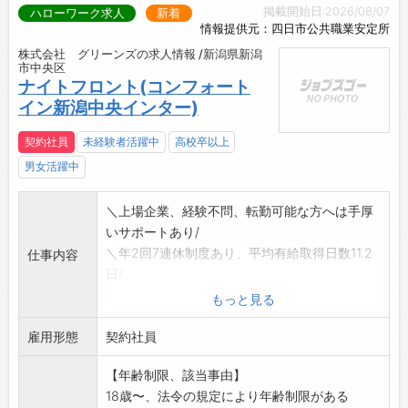
掲載開始日:2026/08/07
ハローワーク求人
新着
情報提供元：四日市公共職業安定所
株式会社 グリーンズの求人情報 /新潟県新潟
市中央区
ナイトフロント(コンフォート
イン新潟中央インター)
契約社員
未経験者活躍中
高校卒以上
男女活躍中
＼上場企業、経験不問、転勤可能な方へは手厚
いサポートあり/
＼年2回7連休制度あり、平均有給取得日数11.2
仕事内容
日/
・チェックイン、チェックアウト対応
もっと見る
・予約受付、管理(PC操作有:Excel・Word)
雇用形態
・電話応対、精算業務、施設巡回、翌日の営業
契約社員
準備 など
【年齢制限、該当事由】
※日中勤務と比べてお客様の出入りが少ないの
18歳〜、法令の規定により年齢制限がある
でマイペースに