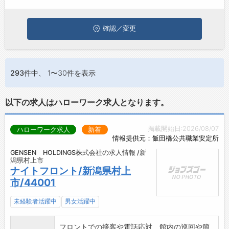
ぜひ興味のある職種に応募してみてくださいね。
お問い合わせ
よくあるご質問
確認／変更
293件
中、 1〜30件を表示
以下の求人はハローワーク求人となります。
掲載開始日:2026/08/07
ハローワーク求人
新着
情報提供元：飯田橋公共職業安定所
GENSEN HOLDINGS株式会社の求人情報 /新
潟県村上市
ナイトフロント/新潟県村上
市/44001
未経験者活躍中
男女活躍中
フロントでの接客や電話応対、館内の巡回や簡