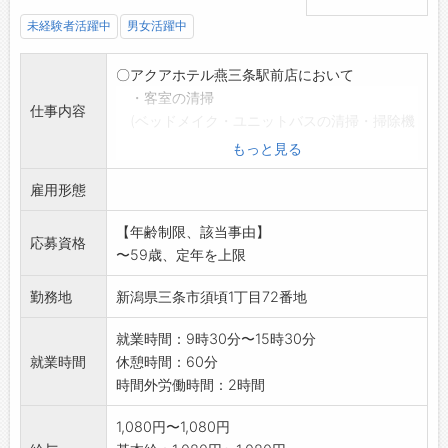
未経験者活躍中
男女活躍中
〇アクアホテル燕三条駅前店において
・客室の清掃
仕事内容
(ベッドメイク・ユニットバスの清掃・掃除機
かけ)
もっと見る
・ロビー、大浴場の清掃を行っていただきま
雇用形態
す。
*変更範囲:会社の定める業務
【年齢制限、該当事由】
応募資格
〜59歳、定年を上限
勤務地
新潟県三条市須頃1丁目72番地
就業時間：9時30分〜15時30分
就業時間
休憩時間：60分
時間外労働時間：2時間
1,080円〜1,080円