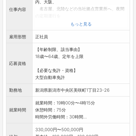
内、大阪、
名古屋、北陸などの当社拠点営業所へ、夜間
仕事内容
の定期運行を
行って頂きます。
もっと見る
・夕方～夜にかけて出勤し、自分が担当する運
雇用形態
行ルートの荷物を
正社員
積み込み出発します。その後2～3ヶ所の拠点
【年齢制限、該当事由】
営業所に立ち寄り
18歳〜64歳、定年を上限
都度荷物の取り卸しや積み込みを行います。
応募資格
最終的に到着した
【必要な免許・資格】
営業所で業務終了となります。(往路)
大型自動車免許
・復路の運行ルートは、基本的に上記の逆ルー
トとなります。
勤務地
新潟県新潟市中央区美咲町1丁目23-26
・主な荷物:食料品(非冷蔵)、日用雑貨、工業製
品など
就業時間：19時00分〜4時15分
※先輩ドライバーが最低でも2ヶ月前後は添乗指
就業時間
休憩時間：75分
導を行います。
時間外労働時間：30時間...
※変更範囲:会社の定める範囲
330,000円〜500,000円