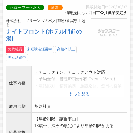
掲載開始日:2026/08/07
ハローワーク求人
新着
情報提供元：四日市公共職業安定所
株式会社 グリーンズの求人情報 /新潟県上越
市
ナイトフロント(ホテル門前の
湯)
契約社員
未経験者活躍中
高校卒以上
男女活躍中
・チェックイン、チェックアウト対応
・予約受付、管理(PC操作有:Excel・Word)
仕事内容
・電話応対、精算業務、施設巡回、翌日の営業
準備 など
もっと見る
※日中勤務と比べてお客様の出入りが少ないの
雇用形態
でマイペースに
契約社員
すすめられます
【年齢制限、該当事由】
※接客業務であり、外国籍の方の応募採用は、
18歳〜、法令の規定により年齢制限がある
日本語能力試験“N2”以上取得者に限定させて
応募資格