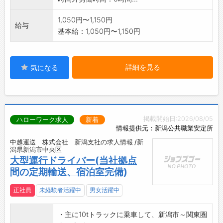
1,050円〜1,150円
給与
基本給：1,050円〜1,150円
詳細を見る
気になる
掲載開始日:2026/08/05
ハローワーク求人
新着
情報提供元：新潟公共職業安定所
中越運送 株式会社 新潟支社の求人情報 /新
潟県新潟市中央区
大型運行ドライバー(当社拠点
間の定期輸送、宿泊室完備)
正社員
未経験者活躍中
男女活躍中
・主に10tトラックに乗車して、新潟市～関東圏