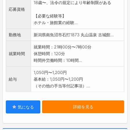
18歳〜、法令の規定により年齢制限がある
*「応募前職場見学」可。ハローワークへご相談
応募資格
ください
【必要な経験等】
*業務の変更範囲:変更なし
ホテル・旅館業の経験...
勤務地
新潟県南魚沼市石打1873 丸山温泉 古城館...
就業時間：21時00分〜7時00分
就業時間
休憩時間：120分
時間外労働時間：10時間...
1,050円〜1,200円
給与
基本給：1,050円〜1,200円
（その他の手当等付記事項）...
詳細を見る
気になる