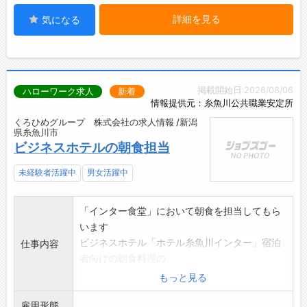
詳細を見る
気になる
掲載開始日:2026/08/06
ハローワーク求人
新着
情報提供元：糸魚川公共職業安定所
くろひめグループ 株式会社の求人情報 /新潟
県糸魚川市
ビジネスホテルの朝食担当
未経験者活躍中
男女活躍中
「インター食堂」において朝食を担当してもら
います
ビジネスホテル「ホテル糸魚川インター」宿泊
仕事内容
者向けの朝食料理の
調理、並びにセッティング、片付、来客対応
もっと見る
*年平均1日当たり20～30食程度あります
雇用形態
『変更範囲:変更なし』