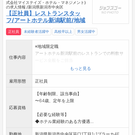
式会社マイステイズ・ホテル・マネジメント)
の求人情報 /新潟県新潟市中央区
【正社員】レストランスタッ
フ/アートホテル新潟駅前/地域
正社員
未経験者活躍中
高校卒以上
男女活躍中
※地域限定職
アートホテル新潟駅前のレストランでの料飲サ
仕事内容
ービス全般をご担当
いただきます。お仕事内容は、お客様のアテン
もっと見る
ドとオーダー、片付
雇用形態
け、レジ対応、テーブルセッティング、在庫管
正社員
理、発注など。お客
【年齢制限、該当事由】
様が気持ちよくお食事の時間を過ごせるよう、
〜64歳、定年を上限
ホスピタリティ溢れ
応募資格
るお仕事をお願いします。
【必要な経験等】
【変更
◆ホテル業経験のある方優遇...
の範囲:変更なし】
勤務地
新潟県新潟市中央区笹口1丁目1-1プラーカ4F...