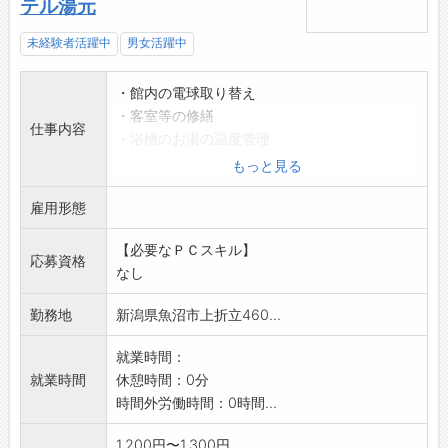
テル湯元
未経験者活躍中
男女活躍中
・館内の電球取り替え
・客室等の修繕
仕事内容
・浴槽のお湯の温度管理
・ボイラー設備の管理等
もっと見る
未経験の方も経験者の方も歓迎。
雇用形態
20代～60代の幅広い年齢層の方が活躍してお
ります。
【必要なＰＣスキル】
あなたも仲間入りをしませんか?
応募資格
なし
変更範囲:その他会社が定める業務をお願いする
ことがあります。
勤務地
新潟県魚沼市上折立460...
就業時間：
就業時間
休憩時間：0分
時間外労働時間：0時間...
1,200円〜1,300円