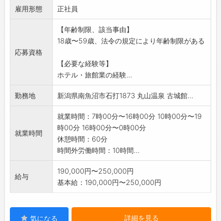
雇用形態
・館内清掃 ・布団敷き ・食事処給仕
正社員
・その他上記に付随する業務など
【年齢制限、該当事由】
*初めての方でも、基礎から丁寧に指導します。
18歳〜59歳、法令の規定により年齢制限がある
*「応募前職場見学」可。ハローワークへご相談
応募資格
ください
【必要な経験等】
*業務の変更範囲:変更なし
ホテル・旅館業の経験...
勤務地
新潟県南魚沼市石打1873 丸山温泉 古城館...
就業時間：7時00分〜16時00分 10時00分〜19
時00分 16時00分〜0時00分
就業時間
休憩時間：60分
時間外労働時間：10時間...
190,000円〜250,000円
給与
基本給：190,000円〜250,000円
詳細を見る
気になる