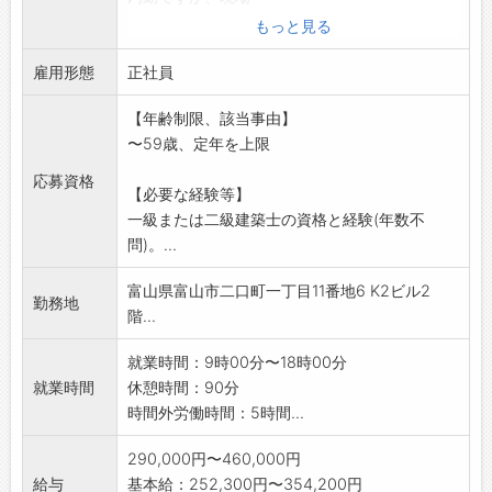
へ行くときは社用車を使用します。
もっと見る
■プランニング作成
雇用形態
■図面作成
正社員
■施工現場の確認
【年齢制限、該当事由】
■申請書類作成
〜59歳、定年を上限
※ 一級または二級建築士資格必須
※ 経験者を歓迎します。
応募資格
【必要な経験等】
【変更範囲:変更なし】
一級または二級建築士の資格と経験(年数不
問)。...
富山県富山市二口町一丁目11番地6 K2ビル2
勤務地
階...
就業時間：9時00分〜18時00分
就業時間
休憩時間：90分
時間外労働時間：5時間...
290,000円〜460,000円
給与
基本給：252,300円〜354,200円