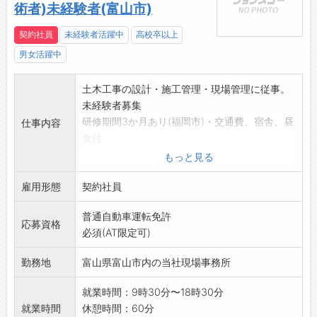
術者)未経験者(富山市)
契約社員
未経験者活躍中
高校卒以上
男女活躍中
土木工事の設計・施工管理・現場管理に従事。
未経験者募集
研修期間3か月あり(福岡市)・交通費、宿舎、昼
仕事内容
食付
社会保険加入・資格取得支援制度あり
もっと見る
業務上、車を使用する機会:有り
雇用形態
※変更範囲:会社の定める範囲
契約社員
普通自動車運転免許
応募資格
必須(AT限定可)
勤務地
富山県富山市内の当社現場事務所
就業時間：9時30分〜18時30分
就業時間
休憩時間：60分