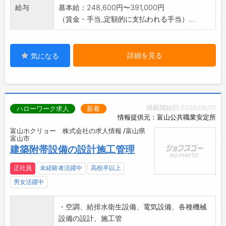
給与
基本給：248,600円〜391,000円
（賃金・手当_定額的に支払われる手当）...
詳細を見る
気になる
掲載開始日:2026/08/01
ハローワーク求人
新着
情報提供元：富山公共職業安定所
富山ホクリョー 株式会社の求人情報 /富山県
富山市
建築附帯設備の設計施工管理
正社員
未経験者活躍中
高校卒以上
男女活躍中
・空調、給排水衛生設備、電気設備、各種機械
設備の設計、施工管