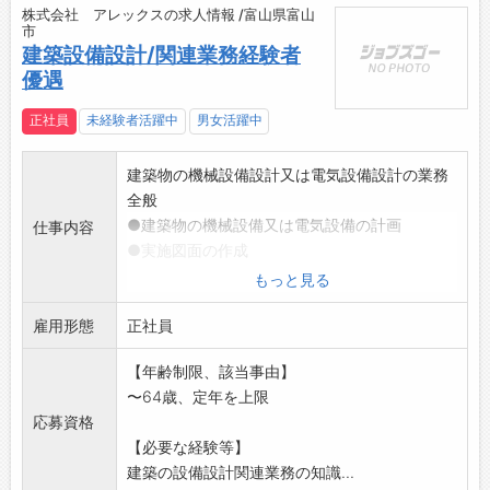
株式会社 アレックスの求人情報 /富山県富山
市
建築設備設計/関連業務経験者
優遇
正社員
未経験者活躍中
男女活躍中
建築物の機械設備設計又は電気設備設計の業務
全般
●建築物の機械設備又は電気設備の計画
仕事内容
●実施図面の作成
●空調・換気 給排水・電気(弱電・強電)設備
もっと見る
の設計積算
雇用形態
●発注者や設備担当者との打ち合わせ
正社員
●現場での工事監理
【年齢制限、該当事由】
*CAD操作は必須です
〜64歳、定年を上限
【変更の範囲:変更なし】
応募資格
【必要な経験等】
建築の設備設計関連業務の知識...