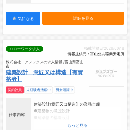
詳細を見る
気になる
掲載開始日:2026/06/18
ハローワーク求人
情報提供元：富山公共職業安定所
株式会社 アレックスの求人情報 /富山県富山
市
建築設計 意匠又は構造【有資
格者】
契約社員
未経験者活躍中
男女活躍中
建築設計(意匠又は構造】の業務全般
●建築物の意匠設計
仕事内容
●建築物の構造設計
●CADを使用した建築設計の計画図・実施計画
もっと見る