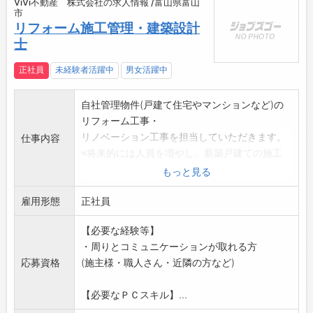
ViVi不動産 株式会社の求人情報 /富山県富山
市
リフォーム施工管理・建築設計
士
正社員
未経験者活躍中
男女活躍中
自社管理物件(戸建て住宅やマンションなど)の
リフォーム工事・
リノベーション工事を担当していただきます。
仕事内容
※将来的には人員を増やし、新築戸建ての施工
も予定しています。
もっと見る
(建設業の許可取得済み)
雇用形態
・お客様とリフォームの内容や設備機器・部材
正社員
等の選定
【必要な経験等】
・見積り作成
・周りとコミュニケーションが取れる方
・工事を担当する工務店との打ち合わせ
応募資格
(施主様・職人さん・近隣の方など)
・部材発注
・現場管理
【必要なＰＣスキル】...
・全体のスケジュール進行管理等