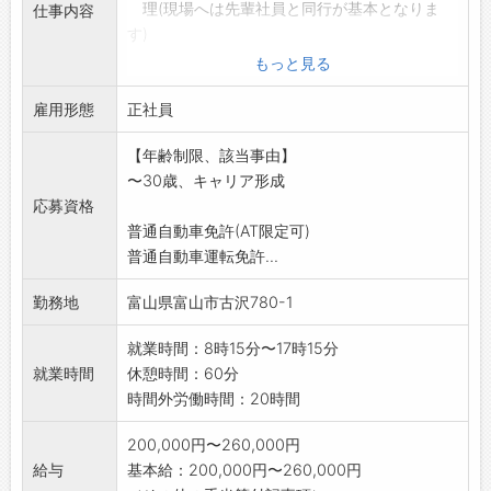
理(現場へは先輩社員と同行が基本となりま
仕事内容
す)
・入社後は講習受講や資格取得に向けた指導を
もっと見る
行います。現場へは
雇用形態
先輩の補助として出向いてもらうことがあり
正社員
ます。
【年齢制限、該当事由】
*受注エリア:主に県内
〜30歳、キャリア形成
*社有車使用(AT車も有)
応募資格
*資格取得支援体制あり
普通自動車免許(AT限定可)
【変更の範
普通自動車運転免許...
囲:変更なし】
勤務地
富山県富山市古沢780-1
就業時間：8時15分〜17時15分
就業時間
休憩時間：60分
時間外労働時間：20時間
200,000円〜260,000円
給与
基本給：200,000円〜260,000円