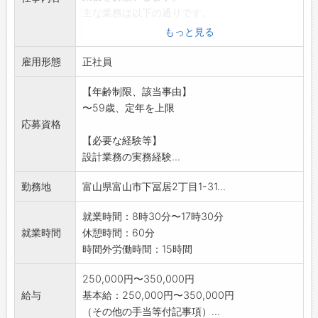
主な業務は以下の通りです。
◇営業用のプラン図面作成
もっと見る
◇基本設計・詳細設計
雇用形態
◇ご契約頂いたお客様との仕様に関する打ち合
正社員
わせ
【年齢制限、該当事由】
元請けで設計・施工を行う会社ですので、営業
〜59歳、定年を上限
や施工管理社員と協
応募資格
力しながら仕事を進めていきます。
【必要な経験等】
使用するCADはJWCADです。 変更範囲:会社
設計業務の実務経験...
の定める業務
勤務地
富山県富山市下冨居2丁目1-31...
就業時間：8時30分〜17時30分
就業時間
休憩時間：60分
時間外労働時間：15時間
250,000円〜350,000円
給与
基本給：250,000円〜350,000円
（その他の手当等付記事項）...