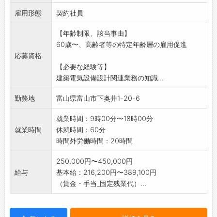
●実施図面の作成
雇用形態
●発注者や設備担当者との打ち合わせ
契約社員
●現場での工事管理
【年齢制限、該当事由】
*CAD操作できれば尚良し。
60歳〜、高齢者等の特定年齢層の雇用促進
変更の範囲:変更なし
応募資格
【必要な経験等】
建築電気設備設計関連業務の知識...
勤務地
富山県富山市下奥井1-20-6
就業時間：9時00分〜18時00分
就業時間
休憩時間：60分
時間外労働時間：20時間
250,000円〜450,000円
給与
基本給：216,200円〜389,100円
（賃金・手当_固定残業代）...