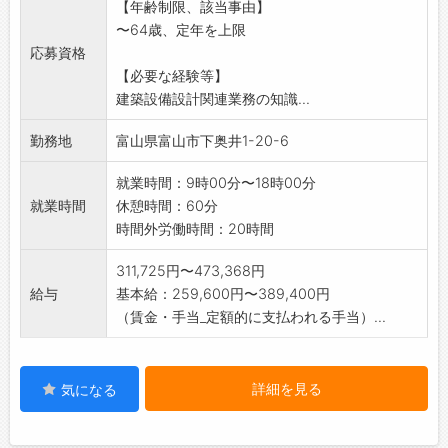
【年齢制限、該当事由】
*CAD操作は必須です
〜64歳、定年を上限
【変更の範囲:変更なし】
応募資格
【必要な経験等】
建築設備設計関連業務の知識...
勤務地
富山県富山市下奥井1-20-6
就業時間：9時00分〜18時00分
就業時間
休憩時間：60分
時間外労働時間：20時間
311,725円〜473,368円
給与
基本給：259,600円〜389,400円
（賃金・手当_定額的に支払われる手当）...
詳細を見る
気になる