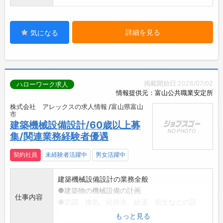
詳細を見る
気になる
掲載開始日:2026/07/02
ハローワーク求人
情報提供元：富山公共職業安定所
株式会社 アレックスの求人情報 /富山県富山
市
建築機械設備設計/60歳以上募
集/関連業務経験者優遇
契約社員
未経験者活躍中
男女活躍中
建築機械設備設計の業務全般
●建築物の機械設備の計画
仕事内容
●空調、換気、給排水、給湯、衛生などの設
計・積算
もっと見る