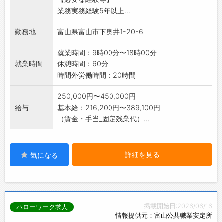
【変更の
業務実務経験5年以上...
範囲:変更なし】
勤務地
富山県富山市下奥井1-20-6
就業時間：9時00分〜18時00分
就業時間
休憩時間：60分
時間外労働時間：20時間
250,000円〜450,000円
給与
基本給：216,200円〜389,100円
（賃金・手当_固定残業代）...
詳細を見る
気になる
掲載開始日:2026/06/16
ハローワーク求人
情報提供元：富山公共職業安定所