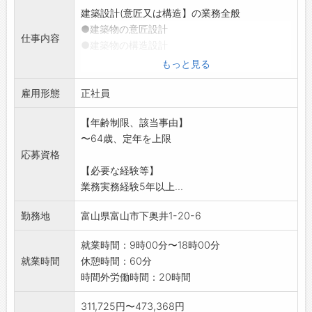
建築設計(意匠又は構造】の業務全般
●建築物の意匠設計
仕事内容
●建築物の構造設計
●CADを使用した建築設計の計画図・実施計画
もっと見る
図の作成
雇用形態
●発注者や設備担当者との打ち合わせ
正社員
●積算業務
【年齢制限、該当事由】
●確認申請
〜64歳、定年を上限
●現場での工事監理
応募資格
*CAD操作は必須です
【必要な経験等】
【変更の範囲:変
業務実務経験5年以上...
更なし】
勤務地
富山県富山市下奥井1-20-6
就業時間：9時00分〜18時00分
就業時間
休憩時間：60分
時間外労働時間：20時間
311,725円〜473,368円