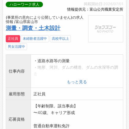
掲載開始日:2026/07/01
ハローワーク求人
情報提供元：富山公共職業安定所
(事業所の意向により公開していません)の求人
情報 /富山県富山市
測量・調査・土木設計
正社員
未経験者活躍中
高校卒以上
男女活躍中
・道路水路等の測量
・地形、河川、ダムの構造、ダムの水深等の調
仕事内容
査
【変更の範囲:変更なし】
もっと見る
雇用形態
正社員
【年齢制限、該当事由】
〜40歳、キャリア形成
応募資格
普通自動車運転免許