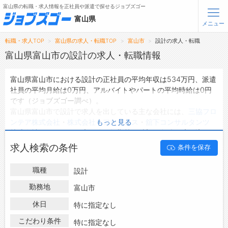
富山県の転職・求人情報を正社員や派遣で探せるジョブズゴー
富山県
メニュー
転職・求人TOP
富山県の求人・転職TOP
富山市
設計の求人・転職
無料会員登録
ログイン
富山県富山市の設計の求人・転職情報
富山県富山市における設計の正社員の平均年収は534万円、派遣
メニュー
社員の平均月給は0万円、アルバイトやパートの平均時給は0円
です（ジョブズゴー調べ）。
トップ
富山県富山市で設計で求人を出している主な会社には、
三協フロ
詳細情報で求人を探す
ンテア株式会社
・
株式会社 アレックス
・
舘下コンサルタンツ
もっと見る
株式会社
などがあり、未経験や短期等ご希望の条件で絞り込みが
できます。
転職支援サービスについて
求人検索の条件
条件を保存
富山県富山市の地域密着型の求人サイトであるジョブズゴーでは
富山県富山市の求人情報を24件取り扱っており、そのうち
正社
転職ノウハウ(応募書類の書き方・面接対策など)
職種
設計
員の求人
は20件、
派遣社員の求人
は0件、
アルバイト・パートの
転職・採用コラム
求人
は0件です。
勤務地
富山市
ハローワークにはない求人も多数扱っており、転職だけでなく、
休日
ジョブズゴーについて
特に指定なし
第二新卒から50代・60代以上の方の再就職も可能です。 富山県
富山市で設計の求人・転職情報を探している方は、ぜひ興味のあ
こだわり条件
特に指定なし
会社概要