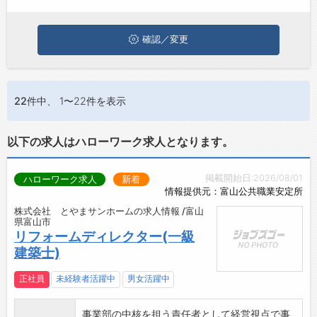
る職種に応募してみてくださいね。
お問い合わせ
よくあるご質問
確認／変更
22件
中、 1〜22件を表示
以下の求人はハローワーク求人となります。
掲載開始日:2026/08/01
ハローワーク求人
新着
情報提供元：富山公共職業安定所
株式会社 とやまサンホームの求人情報 /富山
県富山市
リフォームディレクター(一級
建築士)
正社員
未経験者活躍中
男女活躍中
事業部の中核を担う責任者として経営視点で事