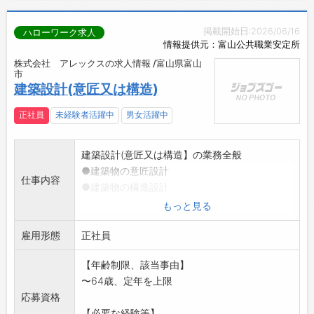
掲載開始日:2026/06/16
ハローワーク求人
情報提供元：富山公共職業安定所
株式会社 アレックスの求人情報 /富山県富山
市
建築設計(意匠又は構造)
正社員
未経験者活躍中
男女活躍中
建築設計(意匠又は構造】の業務全般
●建築物の意匠設計
仕事内容
●建築物の構造設計
●CADを使用した建築設計の計画図・実施計画
もっと見る
図の作成
雇用形態
●発注者や設備担当者との打ち合わせ
正社員
●積算業務
【年齢制限、該当事由】
●確認申請
〜64歳、定年を上限
●現場での工事監理
応募資格
*CAD操作は必須です
【必要な経験等】