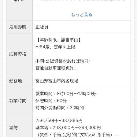
す。
・未経験の方には丁寧に基本から教育させて頂
もっと見る
きます。
雇用形態
※ご本人の希望や適性を踏まえて担当現場を決
正社員
定致します。
【年齢制限、該当事由】
※段階的に業務をお任せしますのでご安心くだ
〜64歳、定年を上限
さい。
応募資格
※随時、会社説明会を行っております。
不問(公認資格があれば尚可)
予約や今後のスケジュール等はお気軽にご連
普通自動車運転免許...
絡ください。
変更範囲:原則なし
勤務地
富山県富山市内各現場
就業時間：8時00分〜17時00分
就業時間
休憩時間：60分
時間外労働時間：30時間
256,750円〜437,895円
給与
基本給：203,000円〜299,000円
（賃金・手当_定額的に支払われる手当）...