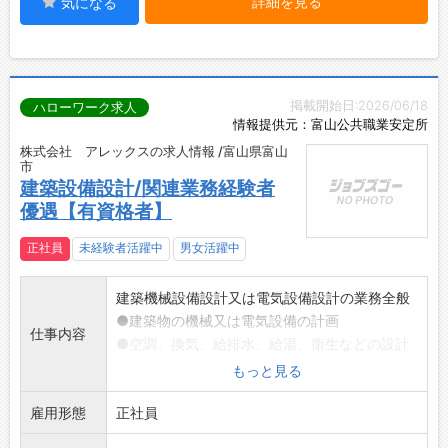
詳細を見る
気になる
掲載開始日:2026/06/18
ハローワーク求人
情報提供元：富山公共職業安定所
株式会社 アレックスの求人情報 /富山県富山
市
建築設備設計/関連業務経験者
優遇【有資格者】
正社員
未経験者活躍中
男女活躍中
建築機械設備設計又は電気設備設計の業務全般
●建築物の機械又は電気設備の計画
仕事内容
●空調、換気、給排水、給湯、衛生などの設計
●電気(弱電・強電)設備の設計積算
もっと見る
●実施図面の作成
雇用形態
●発注者や設備担当者との打ち合わせ
正社員
●現場での工事管理