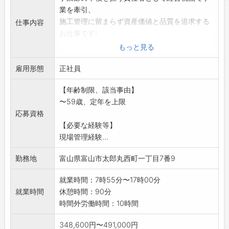
業を牽引、
施工管理に留まらず資産価値と品質を追求する
仕事内容
お仕事です!
反響型で飛び込み営業は一切なし。専門業務に
もっと見る
集中できます。
雇用形態
◎賞与2回+決算賞与
正社員
◎各種表彰制度あり
【年齢制限、該当事由】
◎ガソリン代は3.7万円まで会社負担(プライベ
〜59歳、定年を上限
ート使用OK)
応募資格
◎奨励金 年232,000円～789,000円(前年実
【必要な経験等】
績)
現場管理経験...
(従事すべき業務内容の変更範囲:変更なし)
勤務地
富山県富山市太郎丸西町一丁目7番9
就業時間：7時55分〜17時00分
就業時間
休憩時間：90分
時間外労働時間：10時間
348,600円〜491,000円