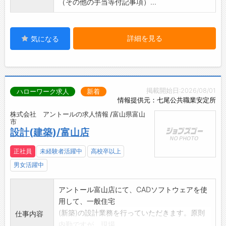
（その他の手当等付記事項）...
詳細を見る
気になる
掲載開始日:2026/08/01
ハローワーク求人
新着
情報提供元：七尾公共職業安定所
株式会社 アントールの求人情報 /富山県富山
市
設計(建築)/富山店
正社員
未経験者活躍中
高校卒以上
男女活躍中
アントール富山店にて、CADソフトウェアを使
用して、一般住宅
(新築)の設計業務を行っていただきます。原則
仕事内容
内勤ですが、現場