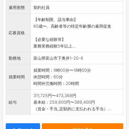
図の作成
雇用形態
●発注者や設備担当者との打ち合わせ
契約社員
●積算業務
【年齢制限、該当事由】
●確認申請
60歳〜、高齢者等の特定年齢層の雇用促進
●現場での工事監理
応募資格
*CAD操作は必須です
【必要な経験等】
変更の範囲:変更なし
業務実務経験5年以上...
勤務地
富山県富山市下奥井1-20-6
就業時間：9時00分〜18時00分
就業時間
休憩時間：60分
時間外労働時間：20時間
311,725円〜473,368円
給与
基本給：259,600円〜389,400円
（賃金・手当_定額的に支払われる手当）...