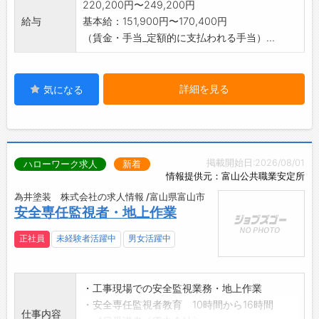
220,200円〜249,200円
給与
基本給：151,900円〜170,400円
（賃金・手当_定額的に支払われる手当）...
詳細を見る
気になる
掲載開始日:2026/08/01
ハローワーク求人
新着
情報提供元：富山公共職業安定所
為井塗装 株式会社の求人情報 /富山県富山市
安全専任監視者・地上作業
正社員
未経験者活躍中
男女活躍中
・工事現場での安全監視業務・地上作業
・安全専任監視者教育 10時間から16時間
仕事内容