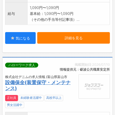
1,090円〜1,090円
給与
基本給：1,090円〜1,090円
（その他の手当等付記事項）...
詳細を見る
気になる
掲載開始日:2026/07/10
ハローワーク求人
情報提供元：砺波公共職業安定所
株式会社デニムの求人情報 /富山県富山市
設備保全(装置保守・メンテナ
ンス)
正社員
未経験者活躍中
高校卒以上
男女活躍中