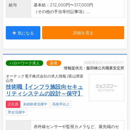
給与
基本給：212,000円〜317,000円
（その他の手当等付記事項）...
詳細を見る
気になる
掲載開始日:2026/08/01
ハローワーク求人
新着
情報提供元：飯田橋公共職業安定所
オーテック電子株式会社の求人情報 /富山県富
山市
技術職【インフラ施設向セキュ
リティシステムの設計～保守】
正社員
未経験者活躍中
高校卒以上
男女活躍中
赤外線センサーや監視カメラなど、最先端のセ