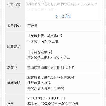
調設備を中心とした建物の設備システム全般に
仕事内容
対する点検・保守・
修理・工事を行っていただきます。
もっと見る
*最初は先輩社員とペアになり仕事を覚えていた
雇用形態
だきます。
正社員
【変更の範囲:変更なし】
【年齢制限、該当事由】
〜60歳、定年を上限
応募資格
【必要な経験等】
空調関係に携わっていた方...
勤務地
富山県富山市稲荷元町1丁目1-11
就業時間：8時30分〜17時30分
就業時間
休憩時間：60分
時間外労働時間：10時間
200,000円〜300,000円
給与
基本給：200,000円〜300,000円