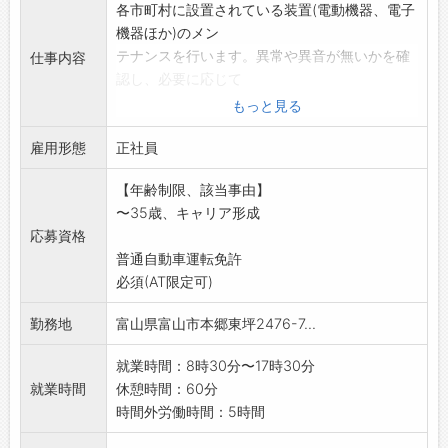
各市町村に設置されている装置(電動機器、電子
機器ほか)のメン
テナンスを行います。異常や異音が無いかを確
仕事内容
認し、必要に応じて
分解整備、部品交換、簡単な配線作業を行って
もっと見る
頂きます。
雇用形態
*未経験でも大丈夫。 最初は経験者が同行し一
正社員
から親切にお教え
【年齢制限、該当事由】
します。
〜35歳、キャリア形成
*電気・計装の知識があれば優遇いたします。
応募資格
【変更範囲:変更なし】
普通自動車運転免許
※面接を希望される方は、事前にハローワーク
必須(AT限定可)
の「紹介状」の交付
を受けてください
勤務地
富山県富山市本郷東坪2476-7...
就業時間：8時30分〜17時30分
就業時間
休憩時間：60分
時間外労働時間：5時間