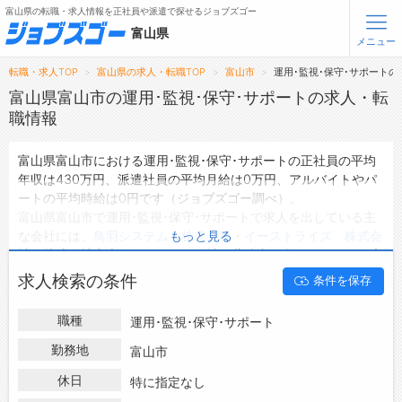
富山県の転職・求人情報を正社員や派遣で探せるジョブズゴー
富山県
メニュー
転職・求人TOP
富山県の求人・転職TOP
富山市
運用･監視･保守･サポート
無料会員登録
ログイン
富山県富山市の運用･監視･保守･サポートの求人・転
職情報
メニュー
富山県富山市における運用･監視･保守･サポートの正社員の平均
年収は430万円、派遣社員の平均月給は0万円、アルバイトやパ
トップ
ートの平均時給は0円です（ジョブズゴー調べ）。
詳細情報で求人を探す
富山県富山市で運用･監視･保守･サポートで求人を出している主
な会社には、
鳥羽システム 株式会社
・
イーストライズ 株式会
もっと見る
転職支援サービスについて
社
・
株式会社中央コントロールズ社 北陸出張所
などがあり、未
経験や短期等ご希望の条件で絞り込みができます。
求人検索の条件
条件を保存
転職ノウハウ(応募書類の書き方・面接対策など)
富山県富山市の地域密着型の求人サイトであるジョブズゴーでは
富山県富山市の求人情報を20件取り扱っており、そのうち
正社
転職・採用コラム
職種
運用･監視･保守･サポート
員の求人
は19件、
派遣社員の求人
は0件、
アルバイト・パートの
求人
は0件です。
勤務地
富山市
ジョブズゴーについて
ハローワークにはない求人も多数扱っており、転職だけでなく、
休日
特に指定なし
第二新卒から50代・60代以上の方の再就職も可能です。 富山県
会社概要