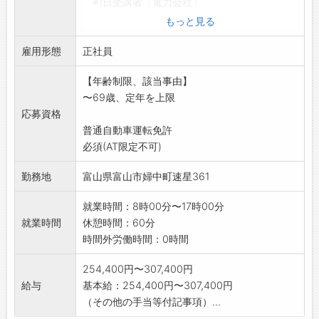
※1日受講者〔電力会社〕
変更範囲 変更なし
もっと見る
雇用形態
正社員
【年齢制限、該当事由】
〜69歳、定年を上限
応募資格
普通自動車運転免許
必須(AT限定不可)
勤務地
富山県富山市婦中町速星361
就業時間：8時00分〜17時00分
就業時間
休憩時間：60分
時間外労働時間：0時間
254,400円〜307,400円
給与
基本給：254,400円〜307,400円
（その他の手当等付記事項）...