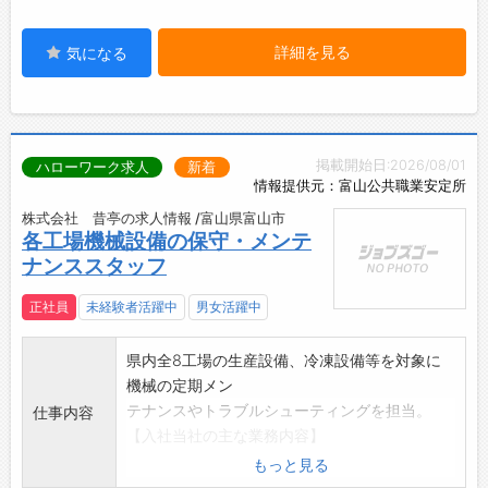
詳細を見る
気になる
掲載開始日:2026/08/01
ハローワーク求人
新着
情報提供元：富山公共職業安定所
株式会社 昔亭の求人情報 /富山県富山市
各工場機械設備の保守・メンテ
ナンススタッフ
正社員
未経験者活躍中
男女活躍中
県内全8工場の生産設備、冷凍設備等を対象に
機械の定期メン
テナンスやトラブルシューティングを担当。
仕事内容
【入社当社の主な業務内容】
・冷蔵冷凍設備の点検・メンテナンス管理
もっと見る
・建物修繕等