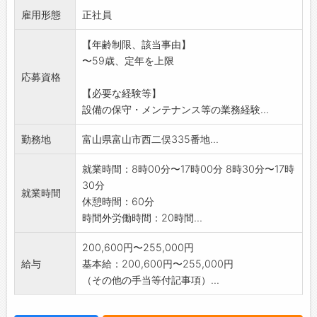
雇用形態
入社後は得意分野を活かしながら設備に関する
正社員
経験を積み、将
【年齢制限、該当事由】
来的にはいずれかの分野で力を発揮していただ
〜59歳、定年を上限
けることを期待
応募資格
ています。
【必要な経験等】
・生産設備・製造機械設備の定期メンテナンス
設備の保守・メンテナンス等の業務経験...
計画の立案と実施
・電機設備メンテナンス管理
勤務地
富山県富山市西二俣335番地...
・給排水設備メンテナンス管理
変更範囲:法人のその他の業務全般
就業時間：8時00分〜17時00分 8時30分〜17時
30分
就業時間
休憩時間：60分
時間外労働時間：20時間...
200,600円〜255,000円
給与
基本給：200,600円〜255,000円
（その他の手当等付記事項）...