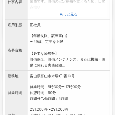
業務です。設備の安定稼働を支えるため、日常
仕事内容
点検や
定期メンテナンス、トラブル対応、設備改善ま
もっと見る
で
雇用形態
幅広く業務を行っていただきます。
正社員
・製造設備の点検、保守、修理対応
【年齢制限、該当事由】
・設備トラブル発生時の原因調査および復旧対
〜59歳、定年を上限
応
・設備改良や更新に伴う工事対応、協力会社と
応募資格
【必要な経験等】
の調整
設備保全、設備メンテナンス、または機械・設
・製造現場と連携した設備改善(安全性・効率性
備に関わる実務経験...
向上)の推進
・各種許認可手続きに関わる資料作成、対応
勤務地
富山県富山市木場町1番10号
【変更の範囲:会社の定める業務】
就業時間：8時30分〜17時00分
就業時間
休憩時間：60分
時間外労働時間：5時間
231,200円〜291,200円