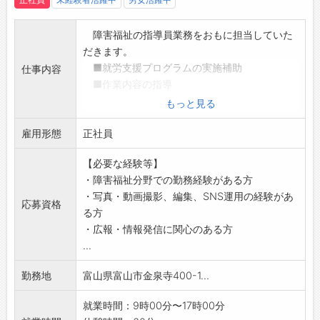
障害福祉の指導員業務をおもに担当していた
だきます。
■就労支援プログラムの実施補助
仕事内容
■作業内容の指導
(SNS(InstagramやX)の更新、広報活動な
もっと見る
ど)
雇用形態
■株式会社エイキ(グループ会社)の解体現場
正社員
における動画撮影
【必要な経験等】
■日常生活における支援
・障害福祉分野での勤務経験がある方
(変更の範囲:変更なし)
・写真・動画撮影、編集、SNS運用の経験があ
応募資格
る方
・広報・情報発信に関心のある方
...
勤務地
富山県富山市金泉寺400-1...
就業時間：9時00分〜17時00分