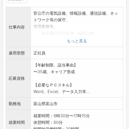
官公庁の電気設備、情報設備、通信設備、ネッ
トワーク等の保守、
管理業務等。
仕事内容
・各設備の定期点検、臨時点検
・各設備の障害発生時の復旧支援、故障修理
もっと見る
・各設備の運用操作支援
雇用形態
・災害発生時の災害対策機器(衛星通信設備
正社員
等)の運搬・設営・
【年齢制限、該当事由】
運用
〜35歳、キャリア形成
・各設備の状態監視、障害切り分け・トラブ
応募資格
ル解決等の運用支援
【必要なＰＣスキル】
サポートなど。
Word、Excel、データ入力等...
変更範囲:変更なし
勤務地
富山県富山市
就業時間：8時30分〜17時15分
就業時間
休憩時間：60分
時間外労働時間：20時間