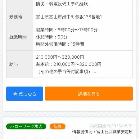
防災・弱電設備工事の経験...
力を高めることができます。
【変更の範囲:変更なし】
勤務地
富山県富山市婦中町鵜坂138番地1
就業時間：8時00分〜17時00分
就業時間
休憩時間：90分
時間外労働時間：15時間
210,000円〜320,000円
給与
基本給：210,000円〜320,000円
（その他の手当等付記事項）...
詳細を見る
気になる
掲載開始日:2026/08/01
ハローワーク求人
新着
情報提供元：富山公共職業安定所