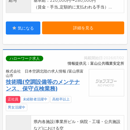
給与
基本給：220,000円〜280,000円
（賃金・手当_定額的に支払われる手当）...
詳細を見る
気になる
掲載開始日:2026/07/02
ハローワーク求人
情報提供元：富山公共職業安定所
株式会社 日本空調北陸の求人情報 /富山県富
山市
技術職(空調設備等のメンテナ
ンス、保守点検業務)
正社員
未経験者活躍中
高校卒以上
男女活躍中
県内各施設(事業所ビル・病院・工場・公共施設
など)における空