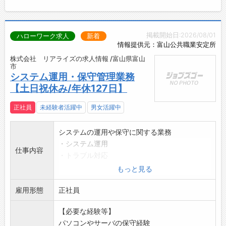
掲載開始日:2026/08/01
ハローワーク求人
新着
情報提供元：富山公共職業安定所
株式会社 リアライズの求人情報 /富山県富山
市
システム運用・保守管理業務
【土日祝休み/年休127日】
正社員
未経験者活躍中
男女活躍中
システムの運用や保守に関する業務
・システム運用
仕事内容
・トラブル対応
・機器管理
もっと見る
変更範囲:変更なし
雇用形態
正社員
【必要な経験等】
パソコンやサーバの保守経験