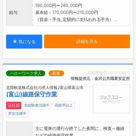
190,000円〜285,000円
給与
基本給：170,000円〜210,000円
（賃金・手当_定額的に支払われる手当）...
詳細を見る
気になる
掲載開始日:2026/08/03
ハローワーク求人
新着
情報提供元：金沢公共職業安定所
北陸軌道株式会社の求人情報 /富山県富山市
(富山)線路保守作業
正社員
未経験者活躍中
高校卒以上
男女活躍中
主に電車の運行が終了した夜間に、検査～修繕
などの線路保守作業