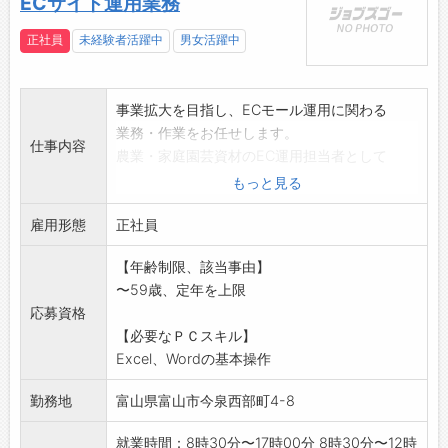
ECサイト運用業務
正社員
未経験者活躍中
男女活躍中
事業拡大を目指し、ECモール運用に関わる
業務・作業をお任せします。
仕事内容
農業・家庭園芸資材のEC運用担当者として
受発注業務・商品登録から販促～広告運用等の
もっと見る
業務・出荷作業まで幅広く一貫してお任せしま
雇用形態
す。
正社員
入社直後はOJTにて研修を行います。
【年齢制限、該当事由】
まずは定型的な業務や作業を中心に行っていた
〜59歳、定年を上限
だきながら
応募資格
EC運用に必要な知識を覚えていただき、
【必要なＰＣスキル】
その後モールの商品登録や販促などのより
Excel、Wordの基本操作
実際的な運用も含めてお任せしていきます。
※業務状況により一部卸売業の業務をお願いす
勤務地
富山県富山市今泉西部町4-8
る場合もあります
【変更の範囲:会社の定める業務】
就業時間：8時30分〜17時00分 8時30分〜12時