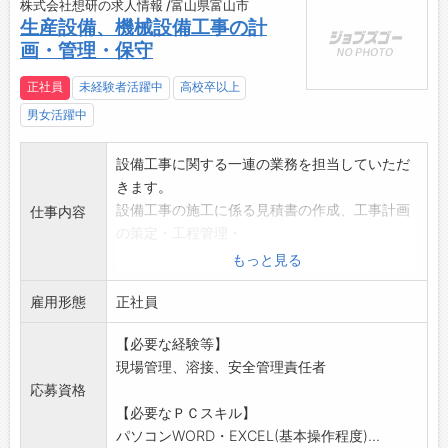
株式会社想研の求人情報 /富山県富山市
生産設備、機械設備工事の計
画・管理・保守
正社員
未経験者活躍中
高校卒以上
男女活躍中
設備工事に関する一連の業務を担当していただ
きます。
設備工事の施工に係る見積書の作成、工事計画
仕事内容
の策定・工程管理・
工事報告書の作成、工事監理までの一連業務
もっと見る
顧客対応(定期的なメンテナンスや、改修等の打
雇用形態
ち合わせなど)
正社員
※男女とも可能な仕事です。
【必要な経験等】
※業務エリアは主に県内
現場管理、溶接、安全管理責任者
【変更の範囲:なし】
応募資格
【必要なＰＣスキル】
パソコンWORD・EXCEL(基本操作程度)...