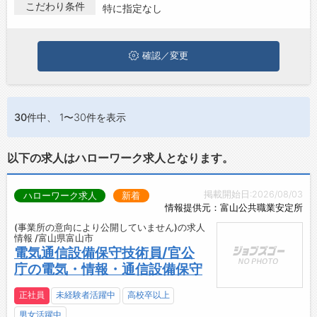
富山市で運用･監視･保守･サポートの求人・転職情報を探してい
こだわり条件
特に指定なし
お問い合わせ
る方は、ぜひ興味のある職種に応募してみてくださいね。
よくあるご質問
確認／変更
30件
中、 1〜30件を表示
以下の求人はハローワーク求人となります。
掲載開始日:2026/08/03
ハローワーク求人
新着
情報提供元：富山公共職業安定所
(事業所の意向により公開していません)の求人
情報 /富山県富山市
電気通信設備保守技術員/官公
庁の電気・情報・通信設備保守
正社員
未経験者活躍中
高校卒以上
男女活躍中