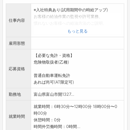
※入社特典あり(試用期間中の時給アップ)
お客様の給油作業の監視や許可業務、
仕事内容
慣れないお客様への給油方法のご説明、
アプリやお得な会員カードのおすすめが主な仕
もっと見る
事です。
雇用形態
その他、設備等の維持管理、清掃業務もお願い
します。
【必要な免許・資格】
☆セルフスタンドの為、給油作業はありません
危険物取扱者(乙種)
☆ガソリンスタンドでの勤務経験がない方でも
応募資格
丁寧にお教え致しますので安心してご応募く
普通自動車運転免許
ださい。
あれば尚可(AT限定可)
*従事すべき業務の変更の範囲:会社の定める業
務
勤務地
富山県富山市開1327...
就業時間：6時30分〜12時00分 18時00分〜0
時00分
就業時間
休憩時間：0分
時間外労働時間：0時間...