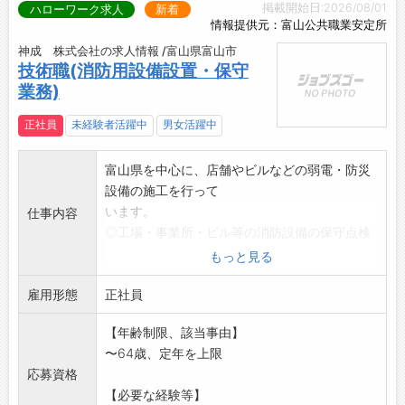
掲載開始日:2026/08/01
ハローワーク求人
新着
情報提供元：富山公共職業安定所
神成 株式会社の求人情報 /富山県富山市
技術職(消防用設備設置・保守
業務)
正社員
未経験者活躍中
男女活躍中
富山県を中心に、店舗やビルなどの弱電・防災
設備の施工を行って
います。
仕事内容
◎工場・事業所・ビル等の消防設備の保守点検
◎消防設備工事 自動火災報知設備、非常放送
もっと見る
設備など
雇用形態
◎弱電工事 放送放送設備、LAN設備など
正社員
また、従業員の年齢も平均30代で、若い世代が
【年齢制限、該当事由】
中心となって支え
〜64歳、定年を上限
ています。
応募資格
経験者も未経験者も1から指導するので心配する
【必要な経験等】
事なく、自分の能