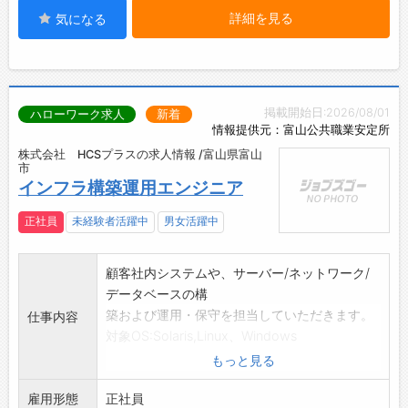
詳細を見る
気になる
掲載開始日:2026/08/01
ハローワーク求人
新着
情報提供元：富山公共職業安定所
株式会社 HCSプラスの求人情報 /富山県富山
市
インフラ構築運用エンジニア
正社員
未経験者活躍中
男女活躍中
顧客社内システムや、サーバー/ネットワーク/
データベースの構
築および運用・保守を担当していただきます。
仕事内容
対象OS:Solaris,Linux、Windows
【変更範囲:会社の定める業務】
もっと見る
雇用形態
正社員