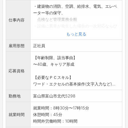
・建築物の消防、空調、給排水、電気、エレベ
ーター等の保守、
点検など管理業務全般
仕事内容
・設備に異常が発生した場合の一次対応ならび
に簡易修繕
もっと見る
・自社で対応できない場合などは、協力会社へ
雇用形態
の外注・依頼
正社員
・請負現場スタッフの勤怠管理など
【年齢制限、該当事由】
※未経験の方にも丁寧に指導・研修を行います
〜40歳、キャリア形成
ので、ご安心くださ
応募資格
い。
【必要なＰＣスキル】
【変更の範囲:会社の定める業務】
ワード・エクセルの基本操作(文字入力など)...
勤務地
富山県富山市北代5298
就業時間：8時30分〜17時15分
就業時間
休憩時間：45分
時間外労働時間：10時間