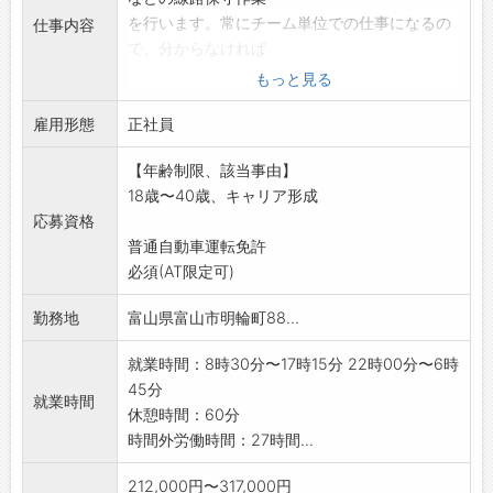
を行います。常にチーム単位での仕事になるの
仕事内容
で、分からなければ
すぐに聞くことができます。入社後は夜勤のリ
もっと見る
ズムに慣れたり、先
雇用形態
輩スタッフの補助をしながら業務の流れを覚え
正社員
るところから開始。
【年齢制限、該当事由】
2年目以降は小型移動式クレーンなどの資格を
18歳〜40歳、キャリア形成
取りながら担当業務
応募資格
を増やしていきます。
普通自動車運転免許
・ほとんどの社員が未経験からのスタートで
必須(AT限定可)
す。入社時から1年間
の研修制度を完備しているので、ご安心くだ
勤務地
富山県富山市明輪町88...
さい。
・まずは現場見学だけでもお気軽にお越しくだ
就業時間：8時30分〜17時15分 22時00分〜6時
さい!
45分
就業時間
変更範囲:変更なし
休憩時間：60分
※応募の方はハローワークから「紹介状」の交
時間外労働時間：27時間...
付を受けて下さい。
212,000円〜317,000円