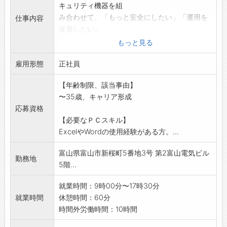
キュリティ機器を組
み合わせて、「もっと安全にしたい」「運用を
仕事内容
改善したい」
そんな声に寄り添いながら、最適なプランを考
もっと見る
えていきます。
雇用形態
<具体的には>
正社員
■お客様先への定期訪問(ルート営業です!)
【年齢制限、該当事由】
■技術部門と連携し提案資料作成
〜35歳、キャリア形成
■セキュリティシステムの改修・増設の提案
応募資格
など
【必要なＰＣスキル】
<クライアントは?>
ExcelやWordの使用経験がある方。...
電力会社(原子力発電所・変電所)
官公庁(防衛省や宮内庁など) 〔変更範囲:会社
富山県富山市新桜町5番地3号 第2富山電気ビル
の定める業務〕
勤務地
5階...
就業時間：9時00分〜17時30分
就業時間
休憩時間：60分
時間外労働時間：10時間