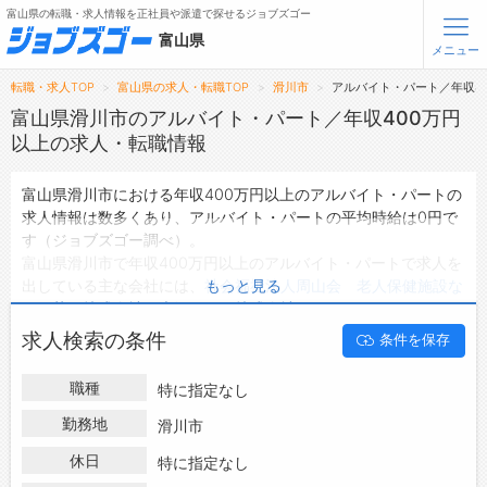
富山県の転職・求人情報を正社員や派遣で探せるジョブズゴー
富山県
メニュー
転職・求人TOP
富山県の求人・転職TOP
滑川市
アルバイト・パート／年収4
無料会員登録
ログイン
富山県滑川市のアルバイト・パート／年収400万円
以上の求人・転職情報
メニュー
富山県滑川市における年収400万円以上のアルバイト・パートの
求人情報は数多くあり、アルバイト・パートの平均時給は0円で
トップ
す（ジョブズゴー調べ）。
詳細情報で求人を探す
富山県滑川市で年収400万円以上のアルバイト・パートで求人を
出している主な会社には、
社会福祉法人周山会 老人保健施設な
もっと見る
転職支援サービスについて
ごみ苑
・
株式会社 大江鐵工
・
株式会社 ストローグ
などがあ
り、未経験や短期等ご希望の条件で絞り込みができます。
求人検索の条件
条件を保存
転職ノウハウ(応募書類の書き方・面接対策など)
富山県滑川市の地域密着型の求人サイトであるジョブズゴーでは
富山県滑川市のアルバイト・パートとして働ける求人情報を0件
転職・採用コラム
職種
特に指定なし
取り扱っています。
ハローワークにはない求人も多数扱っており、転職だけでなく、
勤務地
滑川市
ジョブズゴーについて
第二新卒から50代・60代以上の方の再就職も可能です。 富山県
休日
特に指定なし
滑川市で年収400万円以上のアルバイト・パートの求人・転職情
会社概要