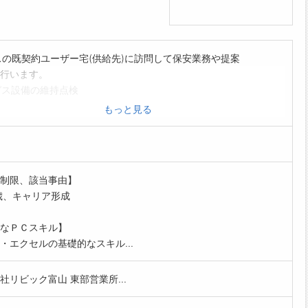
スの既契約ユーザー宅(供給先)に訪問して保安業務や提案
行います。
ガス設備の維持点検
ルギーや住宅設備の提案
もっと見る
金管理
商品:LPガス(プロパンガス)、住設機器全般
めは先輩社員との同行からスタートしますので経験がない方
心です。
制限、該当事由】
の流れや商品知識は入社後の研修で学びます。
歳、キャリア形成
更範囲:会社の定める業務)
なＰＣスキル】
・エクセルの基礎的なスキル...
社リビック富山 東部営業所...