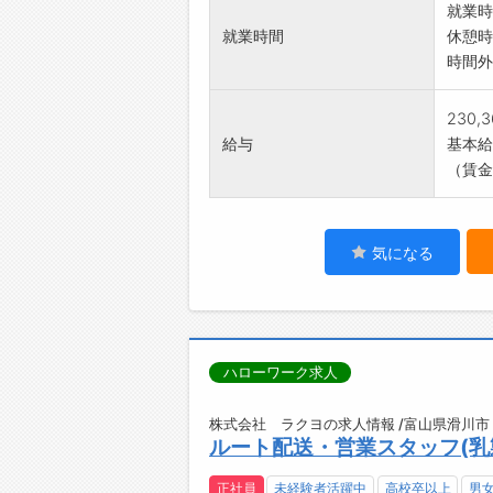
就業時
就業時間
休憩時
時間外
230,
給与
基本給：
（賃金
気になる
ハローワーク求人
株式会社 ラクヨの求人情報 /富山県滑川市
ルート配送・営業スタッフ(乳
正社員
未経験者活躍中
高校卒以上
男