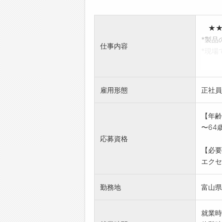
★★ 
*製品
仕事内容
*現場
・CA
・未経
・丁寧
雇用形態
正社員
「変更
※応募
【年齢
〜64
応募資格
【必要
エクセ
勤務地
富山県
就業時