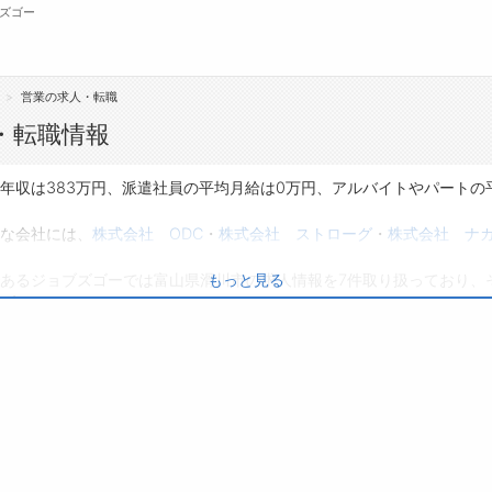
ズゴー
営業の求人・転職
無料会員
・転職情報
転職支援サービスについて
ジ
年収は383万円、派遣社員の平均月給は0万円、アルバイトやパートの
転職ノウハウ(応募書類の書き方・面接対策な
会
な会社には、
株式会社 ODC
・
株式会社 ストローグ
・
株式会社 ナ
ど)
お
あるジョブズゴーでは富山県滑川市の求人情報を7件取り扱っており、
もっと見る
転職・採用コラム
よ
0件です。
り、転職だけでなく、第二新卒から50代・60代以上の方の再就職も可
種に応募してみてくださいね。