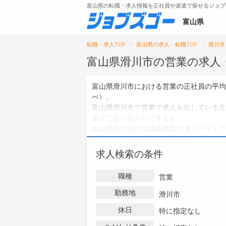
富山県の転職・求人情報を正社員や派遣で探せるジョブ
富山県
転職・求人TOP
富山県の求人・転職TOP
滑川市
富山県滑川市の営業の求人
メニュー
富山県滑川市における営業の正社員の平均
べ）。
トップ
富山県滑川市で営業で求人を出している主
条件で絞り込みができます。
詳細情報で求人を探す
富山県滑川市の地域密着型の求人サイトで
求人
は0件、
アルバイト・パートの求人
は
ハローワークにはない求人も多数扱ってお
求人検索の条件
情報を探している方は、ぜひ興味のある職
職種
営業
勤務地
滑川市
休日
特に指定なし