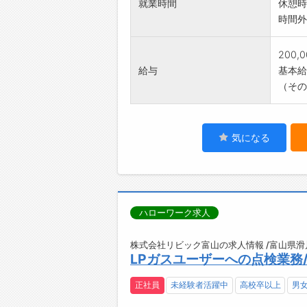
就業時間
休憩時
時間外
200,
給与
基本給：
（その
気になる
ハローワーク求人
株式会社リビック富山の求人情報 /富山県滑
LPガスユーザーへの点検業務
正社員
未経験者活躍中
高校卒以上
男