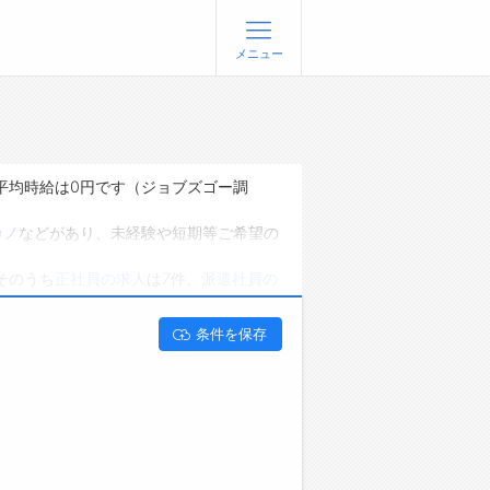
メニュー
登録
ログイン
ョブズゴーについて
平均時給は0円です（ジョブズゴー調
社概要
カノ
などがあり、未経験や短期等ご希望の
問い合わせ
そのうち
正社員の求人
は7件、
派遣社員の
くあるご質問
能です。 富山県滑川市で営業の求人・転職
条件を保存