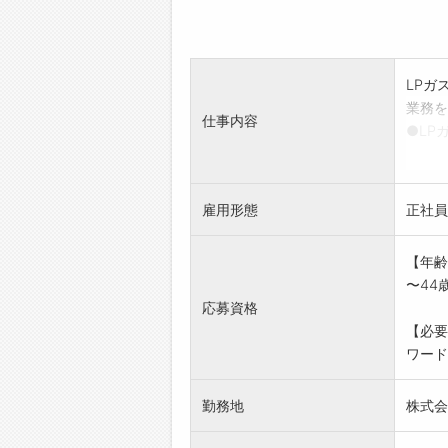
LPガ
業務を
仕事内容
●LP
●エネ
●売掛
〇取扱
雇用形態
正社員
※はじ
でも安
【年齢
※業務
〜44
(変
応募資格
【必要
ワード
勤務地
株式会