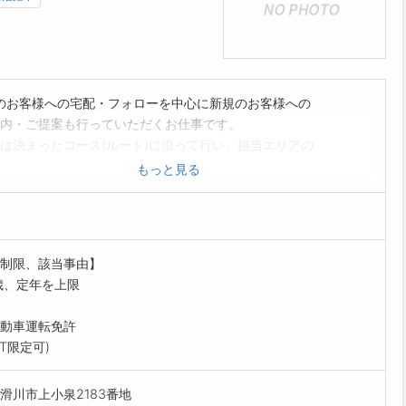
のお客様への宅配・フォローを中心に新規のお客様への
内・ご提案も行っていただくお仕事です。
は決まったコース(ルート)に沿って行い、担当エリアの
への定期宅配(社用車使用)となります。
もっと見る
のお客様へのフォローに加え、新規のお客様へのご案内・
も行っていただきます(ノルマは設けてありません)
される方は、ハローワークから「紹介状」の交付を受けてく
。【仕事内容の変更範囲:変更なし】
制限、該当事由】
歳、定年を上限
動車運転免許
AT限定可)
滑川市上小泉2183番地