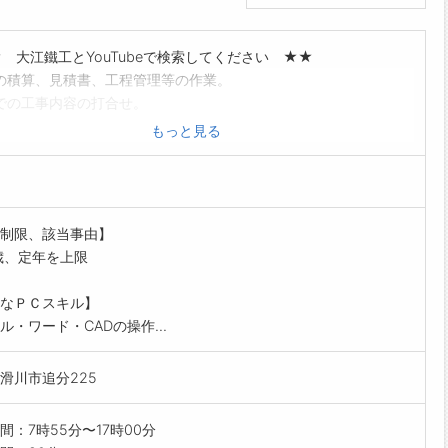
大江鐵工とYouTubeで検索してください ★★
の積算、見積書、工程管理等の作業。
での工事内容の打合せ。
Dが読むことが出来れば尚良し。
もっと見る
験の方も興味のある方も大歓迎です。
にサポートいたします。
範囲:変更なし」
は、ハローワークから「紹介状」の交付を受けて下さい。
制限、該当事由】
歳、定年を上限
なＰＣスキル】
ル・ワード・CADの操作...
滑川市追分225
間：7時55分〜17時00分