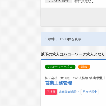
こだわり条件
特に指定なし
13件
中、 1〜13件を表示
以下の求人はハローワーク求人となり
ハローワーク求人
新着
株式会社 大江鐵工の求人情報 /富山県滑川
営業工務管理
正社員
未経験者活躍中
男女活躍中