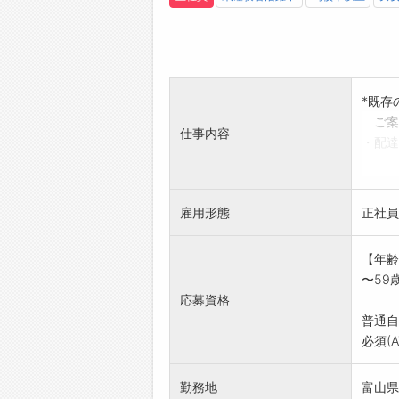
*既存
ご案
仕事内容
・配達
お客様
・既存
ご提案
雇用形態
正社員
※応募
ださい
【年齢
〜59
応募資格
普通自
必須(
勤務地
富山県