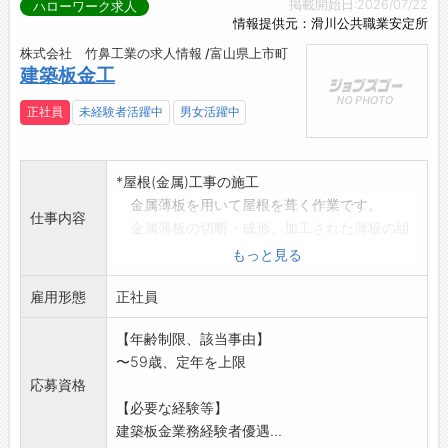
掲載開始日:2026/07/22
ハローワーク求人
情報提供元：滑川公共職業安定所
株式会社 竹鼻工業の求人情報 /富山県上市町
建築板金工
正社員
未経験者活躍中
男女活躍中
*屋根(金属)工事の施工
金属薄板を用いて屋根を葺く作業です。
仕事内容
金属薄板の切断・成形、加工された薄板の組
み合わせ
もっと見る
溶接による接合、仕上げの作業など
雇用形態
*工場内での板金加工
正社員
◆ 経験のない方は親切にサポートい
【年齢制限、該当事由】
たします ◆
〜59歳、定年を上限
【変更範囲:変更なし】
応募資格
※応募される方は、ハローワークから「紹介
【必要な経験等】
状」の交付を受けて下
建築板金業務経験者優遇...
さい。