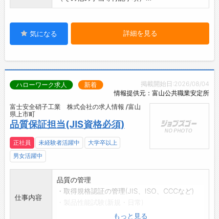
詳細を見る
気になる
掲載開始日:2026/08/04
ハローワーク求人
新着
情報提供元：富山公共職業安定所
富士安全硝子工業 株式会社の求人情報 /富山
県上市町
品質保証担当(JIS資格必須)
正社員
未経験者活躍中
大学卒以上
男女活躍中
品質の管理
・取得規格認証の管理(JIS、ISO、CCCなど)
仕事内容
・製品性能試験(新規・日常)
・製造作業標準の作成
もっと見る