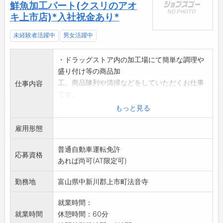
鮮魚加工パート(クスリのアオ
キ上市店)*入社祝金あり*
未経験者活躍中
男女活躍中
・ドラッグストア内の加工場にて簡単な調理や
盛り付け等の商品加
工、商品陳列や清掃などをしていただくお仕事
仕事内容
です。
(レジ業務はありません!)
もっと見る
・魚の知識、調理経験がなくても大丈夫!未経験
雇用形態
者も大歓迎です!
・魚の知識や調理技術が楽しく身につく環境で
普通自動車運転免許
す!
応募資格
あれば尚可(AT限定可)
※応募を希望される方は事前にハローワークの
『紹介状』の交付を
勤務地
富山県中新川郡上市町法音寺
受けて下さい。
変更範囲:変更あり(社内規定により、勤務場
就業時間：
所・職種・職務内容
就業時間
休憩時間：60分
の変更の可能性がある。勤務地の変更を伴う場