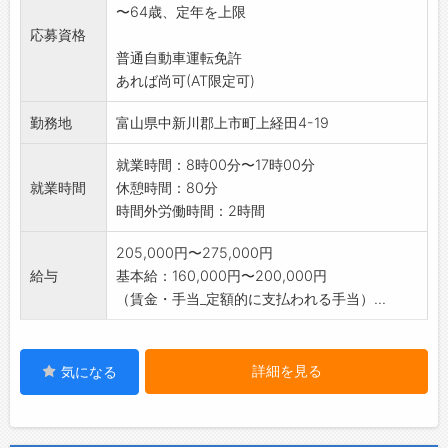
〜64歳、定年を上限
【変更範囲:変更なし】
応募資格
※応募される方は、ハローワークから「紹介
普通自動車運転免許
状」の交付を受けてく
あれば尚可(AT限定可)
ださい。
勤務地
富山県中新川郡上市町上経田4-19
就業時間：8時00分〜17時00分
就業時間
休憩時間：80分
時間外労働時間：2時間
205,000円〜275,000円
給与
基本給：160,000円〜200,000円
（賃金・手当_定額的に支払われる手当）...
詳細を見る
気になる