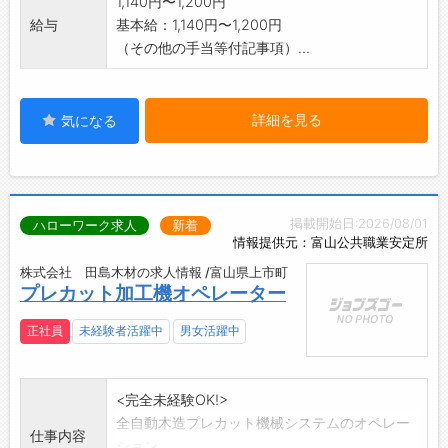
1,140円〜1,200円
給与
基本給：1,140円〜1,200円
（その他の手当等付記事項）...
詳細を見る
気になる
掲載開始日:2026/08/01
ハローワーク求人
新着
情報提供元：富山公共職業安定所
株式会社 田島木材の求人情報 /富山県上市町
プレカット加工機オペレーター
正社員
未経験者活躍中
男女活躍中
<完全未経験OK!>
全自動木造プレカット機械システムのオペレー
仕事内容
ション