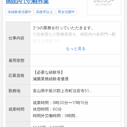
病院内での軽作業
未経験者活躍中
高校卒以上
男女活躍中
2つの業務を行っていただきます。
○注射器など医療器具を、病院内の各部門へ配
仕事内容
置する業務です。
軽いものが多いですが、業務用洗浄液など重い
もっと見る
ものもあります。
雇用形態
○院内で使用した医療器具を専用の装置で、洗
浄・滅菌する業務で
【必要な経験等】
す。複雑な業務ではないため、未経験から始め
応募資格
滅菌業務経験者優遇
られます。
変更の範囲:会社の定める業務
勤務地
富山県中新川郡上市町法音寺51...
(1年毎更新)
変更範囲:変更なし
就業時間：8時30分〜17時15分
※応募される方は、ハローワークから「紹介
就業時間
休憩時間：60分
状」の交付を受けて下
時間外労働時間：0時間...
さい