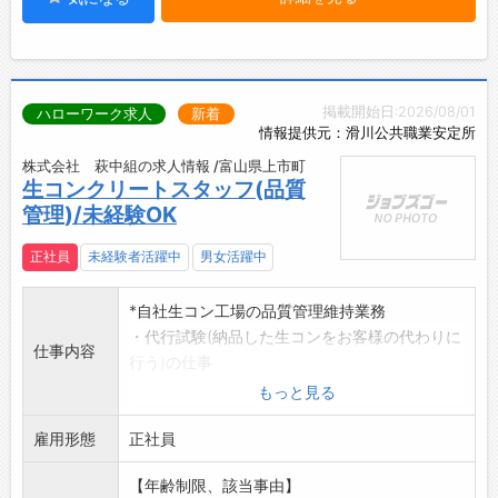
掲載開始日:2026/08/01
ハローワーク求人
新着
情報提供元：滑川公共職業安定所
株式会社 萩中組の求人情報 /富山県上市町
生コンクリートスタッフ(品質
管理)/未経験OK
正社員
未経験者活躍中
男女活躍中
*自社生コン工場の品質管理維持業務
・代行試験(納品した生コンをお客様の代わりに
仕事内容
行う)の仕事
・データ整理の仕事
もっと見る
仕事内容は丁寧に教えますので、未経験の方
雇用形態
も安心して
正社員
業務を行うことができます。
【年齢制限、該当事由】
作業服は支給いたします。