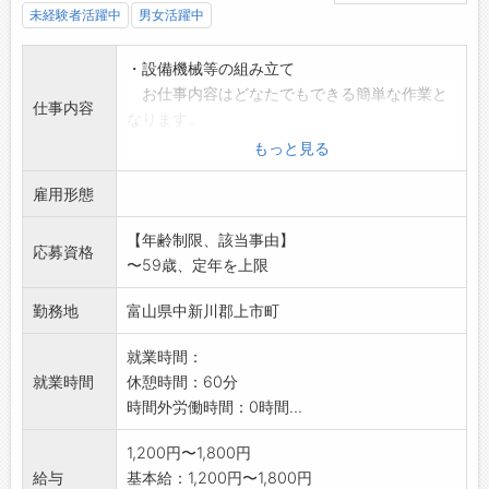
未経験者活躍中
男女活躍中
・設備機械等の組み立て
お仕事内容はどなたでもできる簡単な作業と
仕事内容
なります。
作業手順などは丁寧に教えますので安心して
もっと見る
働いていただけます
雇用形態
【仕事内容の変更範囲:変更なし】
※応募される方は、ハローワークから「紹介
【年齢制限、該当事由】
状」の交付を受けてく
応募資格
〜59歳、定年を上限
ださい。
勤務地
富山県中新川郡上市町
就業時間：
就業時間
休憩時間：60分
時間外労働時間：0時間...
1,200円〜1,800円
給与
基本給：1,200円〜1,800円