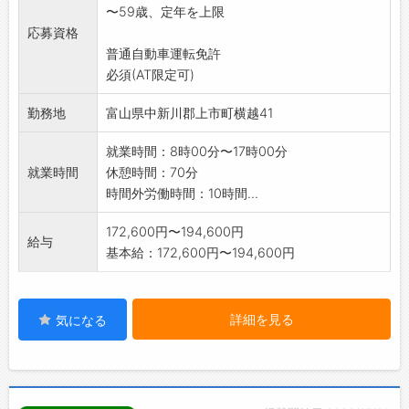
〜59歳、定年を上限
心です!
応募資格
【仕事内容変更範囲:当社の就業規則に定める
普通自動車運転免許
業務範囲】
必須(AT限定可)
※応募される方は、ハローワークから「紹介
状」の交付を受けて下
勤務地
富山県中新川郡上市町横越41
さい。
就業時間：8時00分〜17時00分
就業時間
休憩時間：70分
時間外労働時間：10時間...
172,600円〜194,600円
給与
基本給：172,600円〜194,600円
詳細を見る
気になる