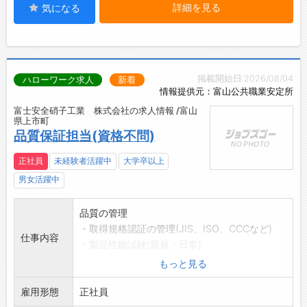
詳細を見る
気になる
掲載開始日:2026/08/04
ハローワーク求人
新着
情報提供元：富山公共職業安定所
富士安全硝子工業 株式会社の求人情報 /富山
県上市町
品質保証担当(資格不問)
正社員
未経験者活躍中
大学卒以上
男女活躍中
品質の管理
・取得規格認証の管理(JIS、ISO、CCCなど)
仕事内容
・製品性能試験(新規・日常)
・製造作業標準の作成
もっと見る
・製品品質の保全
雇用形態
【変更の範囲:会社の定める業務】
正社員