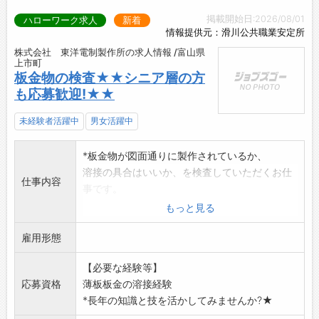
掲載開始日:2026/08/01
ハローワーク求人
新着
情報提供元：滑川公共職業安定所
株式会社 東洋電制製作所の求人情報 /富山県
上市町
板金物の検査★★シニア層の方
も応募歓迎!★★
未経験者活躍中
男女活躍中
*板金物が図面通りに製作されているか、
溶接の具合はいいか、を検査していただくお仕
仕事内容
事です。
(溶接された完成品が図面通りに作られているか
もっと見る
を目視などで検査
雇用形態
し、状況によりバリ取りや溶接作業をお願いし
ます)
【必要な経験等】
作業服は支給いたします。
応募資格
薄板板金の溶接経験
作業は立ち仕事です。
*長年の知識と技を活かしてみませんか?★
【仕事内容変更範囲:当社の就業規則に定める