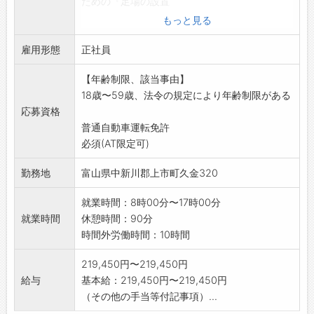
ための『足場の設置
と解体』を任せます。
もっと見る
未経験の方も仕事内容は丁寧に教えますので
雇用形態
安心して働いていただけます!
正社員
※応募される方は、ハローワークから「紹介
【年齢制限、該当事由】
状」の交付を受けてく
18歳〜59歳、法令の規定により年齢制限がある
ださい。【変更範囲:変更なし】
応募資格
普通自動車運転免許
必須(AT限定可)
勤務地
富山県中新川郡上市町久金320
就業時間：8時00分〜17時00分
就業時間
休憩時間：90分
時間外労働時間：10時間
219,450円〜219,450円
給与
基本給：219,450円〜219,450円
（その他の手当等付記事項）...