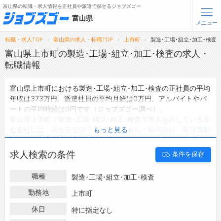
富山県の転職・求人情報を正社員や派遣で探せるジョブズゴー
富山県
メニュー
転職・求人TOP
富山県の求人・転職TOP
上市町
製造･工場･組立･加工･検査
無料会員登録
ログイン
富山県上市町の製造･工場･組立･加工･検査の求人・
転職情報
メニュー
富山県上市町における製造･工場･組立･加工･検査の正社員の平均
年収は373万円、派遣社員の平均月給は0万円、アルバイトやパ
トップ
ートの平均時給は0円です（ジョブズゴー調べ）。
詳細情報で求人を探す
富山県上市町で製造･工場･組立･加工･検査で求人を出している主
な会社には、
富士安全硝子工業 株式会社
・
株式会社 東洋電制
もっと見る
転職支援サービスについて
製作所
・
富山大扇工業 株式会社
などがあり、未経験や短期等ご
希望の条件で絞り込みができます。
求人検索の条件
条件を保存
転職ノウハウ(応募書類の書き方・面接対策など)
富山県上市町の地域密着型の求人サイトであるジョブズゴーでは
富山県上市町の求人情報を25件取り扱っており、そのうち
正社
転職・採用コラム
職種
製造･工場･組立･加工･検査
員の求人
は24件、
派遣社員の求人
は0件、
アルバイト・パートの
求人
は0件です。
勤務地
上市町
ジョブズゴーについて
ハローワークにはない求人も多数扱っており、転職だけでなく、
休日
特に指定なし
第二新卒から50代・60代以上の方の再就職も可能です。 富山県
会社概要