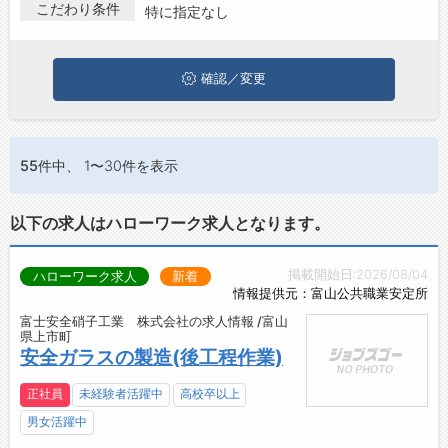
上市町で製造･工場･組立･加工･検査の求人・転職情報を探してい
こだわり条件
特に指定なし
お問い合わせ
る方は、ぜひ興味のある職種に応募してみてくださいね。
よくあるご質問
確認／変更
55件
中、 1〜30件を表示
以下の求人はハローワーク求人となります。
掲載開始日:2026/08/04
ハローワーク求人
新着
情報提供元：富山公共職業安定所
富士安全硝子工業 株式会社の求人情報 /富山
県上市町
安全ガラスの製造(後工程作業)
正社員
未経験者活躍中
高校卒以上
男女活躍中