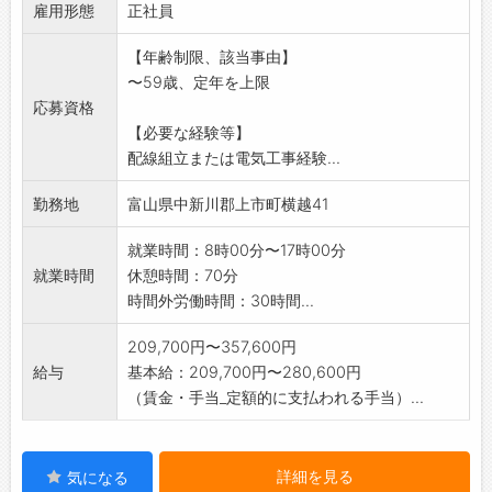
雇用形態
ます。
正社員
配線組立や電気工事経験者歓迎!
【年齢制限、該当事由】
※応募される方は、ハローワークから「紹介
〜59歳、定年を上限
状」の交付を受けてく
応募資格
ださい。
【必要な経験等】
【変更範囲:会社が定める範囲】
配線組立または電気工事経験...
勤務地
富山県中新川郡上市町横越41
就業時間：8時00分〜17時00分
就業時間
休憩時間：70分
時間外労働時間：30時間...
209,700円〜357,600円
給与
基本給：209,700円〜280,600円
（賃金・手当_定額的に支払われる手当）...
詳細を見る
気になる