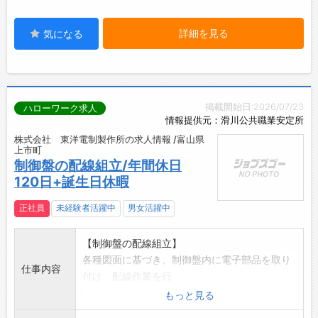
詳細を見る
気になる
掲載開始日:2026/07/23
ハローワーク求人
情報提供元：滑川公共職業安定所
株式会社 東洋電制製作所の求人情報 /富山県
上市町
制御盤の配線組立/年間休日
120日+誕生日休暇
正社員
未経験者活躍中
男女活躍中
【制御盤の配線組立】
各種図面に基づき、制御盤内に電子部品を取り
仕事内容
付け、配線作業を行
っていただきます。
もっと見る
制御盤の据付や配線工事などの現地作業も行い