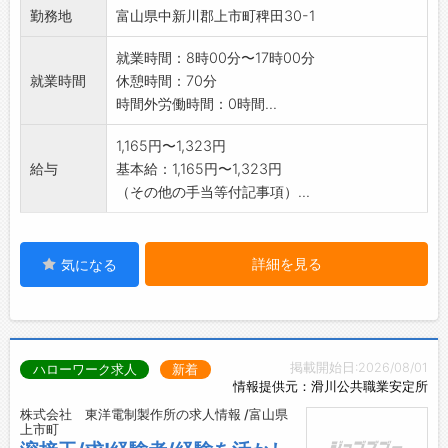
業務範囲】
勤務地
富山県中新川郡上市町稗田30-1
※応募される方は、ハローワークから「紹介
状」の交付を受けて下
就業時間：8時00分〜17時00分
さい。
就業時間
休憩時間：70分
時間外労働時間：0時間...
1,165円〜1,323円
給与
基本給：1,165円〜1,323円
（その他の手当等付記事項）...
詳細を見る
気になる
掲載開始日:2026/08/01
ハローワーク求人
新着
情報提供元：滑川公共職業安定所
株式会社 東洋電制製作所の求人情報 /富山県
上市町