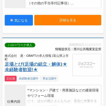
（その他の手当等付記事項）...
詳細を見る
気になる
掲載開始日:2026/07/31
ハローワーク求人
情報提供元：滑川公共職業安定所
株式会社 鳶・CRAFTの求人情報 /富山県上市
町
足場とび(足場の組立・解体)★
未経験者歓迎!★
正社員
未経験者活躍中
男女活躍中
*マンション・戸建て・商業施設などの建築現場
やリフォーム現場
にて、ほかの職人さんたちが、安全に作業する
仕事内容