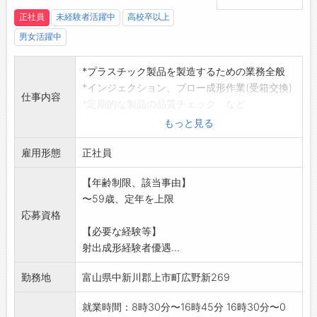
正社員
未経験者活躍中
高校卒以上
男女活躍中
*プラスチック製品を製造するための業務全般
*インジェクション、ブロー成形作業(受箱交換)
仕事内容
*定期的な製品の品質チェック など
作業内容については、OJT教育にて丁寧に指
もっと見る
導します
雇用形態
作業服、安全靴は貸与いたします。
正社員
【変更範囲:変更なし】
【年齢制限、該当事由】
※応募される方は、ハローワークから「紹介
〜59歳、定年を上限
状」の交付を受けて下
応募資格
さい。
【必要な経験等】
射出成形経験者優遇...
勤務地
富山県中新川郡上市町広野新269
就業時間：8時30分〜16時45分 16時30分〜0