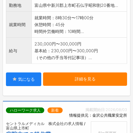
ガラスを強化する熱処理工程
勤務地
富山県中新川郡上市町石仏字昭和割20番地...
などがあります。いずれかの工程に配属。
【変更範囲:会社の定める業務】
就業時間：8時30分〜17時00分
就業時間
休憩時間：45分
時間外労働時間：10時間...
230,000円〜300,000円
給与
基本給：230,000円〜300,000円
（その他の手当等付記事項）...
詳細を見る
気になる
掲載開始日:2026/08/03
ハローワーク求人
新着
情報提供元：金沢公共職業安定所
セントラルメディカル 株式会社の求人情報 /
富山県上市町