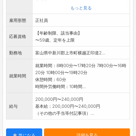
木工機械を操作し、切削・ほぞ穴あけ・みぞ付
もっと見る
けなどのさまざまな
雇用形態
木材の加工を行っていただきます。
正社員
ボタン操作がメインなので、難しい仕事はあり
【年齢制限、該当事由】
ませんが、重いもの
応募資格
〜59歳、定年を上限
を持つことがあります。
【変更範囲:会社の定める業務】
勤務地
富山県中新川郡上市町横越正印道2...
就業時間：8時00分〜17時20分 7時00分〜16時
20分 10時00分〜19時20分
就業時間
休憩時間：60分
時間外労働時間：10時間...
200,000円〜240,000円
給与
基本給：200,000円〜240,000円
（その他の手当等付記事項）...
詳細を見る
気になる