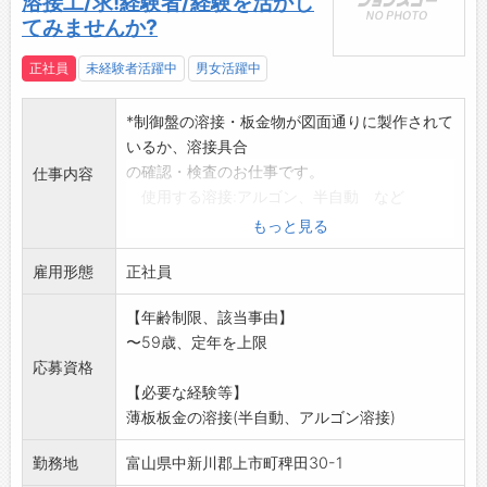
溶接工/求!経験者/経験を活かし
てみませんか?
正社員
未経験者活躍中
男女活躍中
*制御盤の溶接・板金物が図面通りに製作されて
いるか、溶接具合
の確認・検査のお仕事です。
仕事内容
使用する溶接:アルゴン、半自動 など
作業服は支給いたします。
もっと見る
【仕事内容の変更範囲:当社の就業規則に定める
雇用形態
業務範囲】
正社員
※応募される方は、ハローワークから「紹介
【年齢制限、該当事由】
状」の交付を受けてく
〜59歳、定年を上限
ださい。
応募資格
【必要な経験等】
薄板板金の溶接(半自動、アルゴン溶接)
勤務地
富山県中新川郡上市町稗田30-1