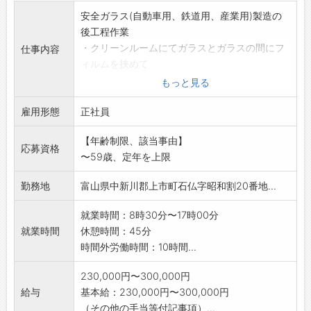
安全ガラス(自動車用、鉄道用、産業用)製造の
後工程作業
・クリーンルームにてガラスとガラスの間にフ
仕事内容
ィルムを挟めて
合わせる接着工程
もっと見る
・間に挟めるフィルムに曇り止め用のタングス
雇用形態
テン線を貼る
正社員
ヒートライトワイヤー工程
【年齢制限、該当事由】
・合わせたガラスを外れないように圧着させる
応募資格
〜59歳、定年を上限
予備圧・オート
クレーブ工程
勤務地
富山県中新川郡上市町石仏字昭和割20番地...
・ガラスに不具合が無いか検査し、梱包する仕
上げ工程
就業時間：8時30分〜17時00分
などがあります。いずれかの工程に配属。
就業時間
休憩時間：45分
【変更範囲:会社の定める業務】
時間外労働時間：10時間...
230,000円〜300,000円
給与
基本給：230,000円〜300,000円
（その他の手当等付記事項）...