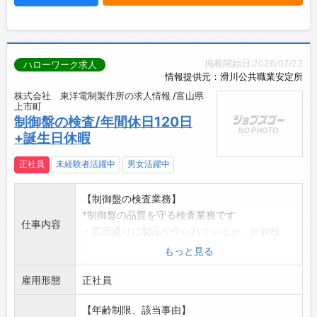
掲載開始日:2026/07/23
ハローワーク求人
情報提供元：滑川公共職業安定所
株式会社 東洋電制製作所の求人情報 /富山県
上市町
制御盤の検査/年間休日120日
+誕生日休暇
正社員
未経験者活躍中
男女活躍中
【制御盤の検査業務】
*制御盤の品質を守る検査業務です
仕事内容
・図面通りに製品が作られているか、外観検
査・通電検査等を行っ
もっと見る
ていただくお仕事です。
雇用形態
未経験から「手に職」をつけたい方歓迎!先輩
正社員
社員が一つ一つ
【年齢制限、該当事由】
丁寧に教えますので知識や経験がなくても安