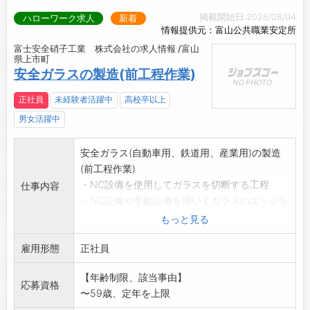
掲載開始日:2026/08/04
ハローワーク求人
新着
情報提供元：富山公共職業安定所
富士安全硝子工業 株式会社の求人情報 /富山
県上市町
安全ガラスの製造(前工程作業)
正社員
未経験者活躍中
高校卒以上
男女活躍中
安全ガラス(自動車用、鉄道用、産業用)の製造
(前工程作業)
・NC設備を使用してガラスを切断する工程
仕事内容
・NC設備や手動設備を用いてガラスのエッジを
研磨する工程
もっと見る
・ガラスの縁取り印刷を行う印刷工程
雇用形態
・曲炉で金型を使ってガラスを加工する曲げ加
正社員
工工程
【年齢制限、該当事由】
・ローラーハース炉に入れ、ブロアーの風で急
応募資格
〜59歳、定年を上限
冷することで