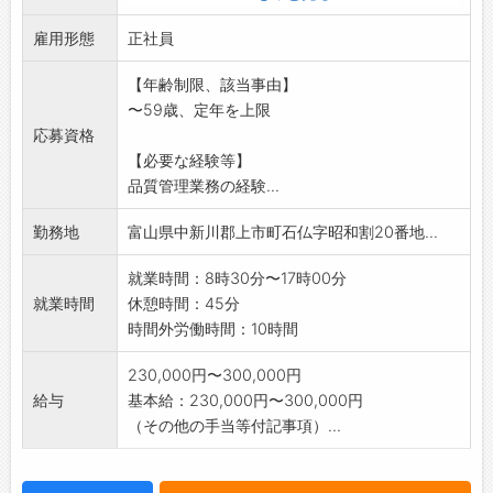
・製品品質の保全
雇用形態
【変更範囲:会社の定める業務】
正社員
【年齢制限、該当事由】
〜59歳、定年を上限
応募資格
【必要な経験等】
品質管理業務の経験...
勤務地
富山県中新川郡上市町石仏字昭和割20番地...
就業時間：8時30分〜17時00分
就業時間
休憩時間：45分
時間外労働時間：10時間
230,000円〜300,000円
給与
基本給：230,000円〜300,000円
（その他の手当等付記事項）...