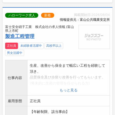
掲載開始日:2026/08/04
ハローワーク求人
新着
情報提供元：富山公共職業安定所
富士安全硝子工業 株式会社の求人情報 /富山
県上市町
製造工程管理
正社員
未経験者活躍中
高校卒以上
男女活躍中
生産、改善から保全まで幅広い工程を経験して
頂き、
品質保全及び歩留り改善を行ってもらいます。
仕事内容
(将来的に生産の管理を任せられる方)
(品質、合理化に対する高い意識のある方を求
もっと見る
む)
雇用形態
【変更の範囲:会社の定める業務】
正社員
【年齢制限、該当事由】