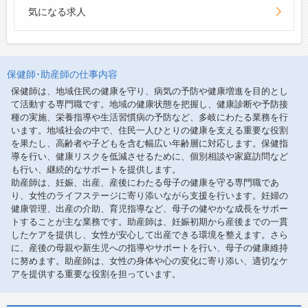
気になる求人
保健師･助産師の仕事内容
保健師は、地域住民の健康を守り、病気の予防や健康増進を目的とし
て活動する専門職です。地域の健康状態を把握し、健康診断や予防接
種の実施、栄養指導や生活習慣病の予防など、多岐にわたる業務を行
います。地域社会の中で、住民一人ひとりの健康を支える重要な役割
を果たし、高齢者や子どもを含む幅広い年齢層に対応します。保健指
導を行い、健康リスクを低減させるために、個別相談や家庭訪問など
も行い、継続的なサポートを提供します。
助産師は、妊娠、出産、産後にわたる母子の健康を守る専門職であ
り、女性のライフステージに寄り添いながら支援を行います。妊婦の
健康管理、出産の介助、育児指導など、母子の健やかな成長をサポー
トすることが主な業務です。助産師は、妊娠初期から産後までの一貫
したケアを提供し、女性が安心して出産できる環境を整えます。さら
に、産後の母親や新生児への指導やサポートを行い、母子の健康維持
に努めます。助産師は、女性の身体や心の変化に寄り添い、適切なケ
アを提供する重要な役割を担っています。