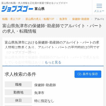
富山県の転職・求人情報を正社員や派遣で探せるジョブズゴー
富山県
メニュー
転職・求人TOP
富山県の求人・転職TOP
魚津市
保健師･助産師
アルバイ
無料会員登録
ログイン
富山県魚津市の保健師･助産師でアルバイト・パート
の求人・転職情報
メニュー
富山県魚津市における保健師･助産師のアルバイト・パートの求
人情報は数多くあり、アルバイト・パートの平均時給は0円です
トップ
（ジョブズゴー調べ）。
詳細情報で求人を探す
富山県魚津市で保健師･助産師のアルバイト・パートで求人を出
している会社情報はありません。
もっと見る
転職支援サービスについて
富山県魚津市の地域密着型の求人サイトであるジョブズゴーでは
富山県魚津市のアルバイト・パートとして働ける保健師･助産師
求人検索の条件
条件を保存
転職ノウハウ(応募書類の書き方・面接対策など)
の求人情報を0件取り扱っています。
ハローワークにはない求人も多数扱っており、転職だけでなく、
転職・採用コラム
職種
保健師･助産師
第二新卒から50代・60代以上の方の再就職も可能です。 富山県
魚津市で保健師･助産師のアルバイト・パートの求人・転職情報
勤務地
魚津市
ジョブズゴーについて
を探している方は、ぜひ興味のある職種に応募してみてください
休日
特に指定なし
ね。
会社概要