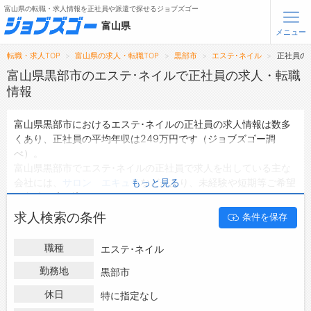
富山県の転職・求人情報を正社員や派遣で探せるジョブズゴー
富山県
メニュー
転職・求人TOP
富山県の求人・転職TOP
黒部市
エステ･ネイル
正社員の
無料会員登録
ログイン
富山県黒部市のエステ･ネイルで正社員の求人・転職
情報
メニュー
富山県黒部市におけるエステ･ネイルの正社員の求人情報は数多
くあり、正社員の平均年収は249万円です（ジョブズゴー調
トップ
べ）。
詳細情報で求人を探す
富山県黒部市でエステ･ネイルの正社員で求人を出している主な
会社には、
サロン エキュラ
などがあり、未経験や短期等ご希望
もっと見る
転職支援サービスについて
の条件で絞り込みができます。
富山県黒部市の地域密着型の求人サイトであるジョブズゴーでは
求人検索の条件
条件を保存
転職ノウハウ(応募書類の書き方・面接対策など)
富山県黒部市の正社員として働けるエステ･ネイルの求人情報を1
件取り扱っています。
転職・採用コラム
職種
エステ･ネイル
ハローワークにはない求人も多数扱っており、転職だけでなく、
第二新卒から50代・60代以上の方の再就職も可能です。 富山県
勤務地
黒部市
ジョブズゴーについて
黒部市でエステ･ネイルの正社員の求人・転職情報を探している
休日
特に指定なし
方は、ぜひ興味のある職種に応募してみてくださいね。
会社概要