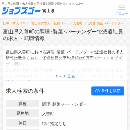
富山県の転職・求人情報を正社員や派遣で探せるジョブズゴー
富山県
メニュー
転職・求人TOP
富山県の求人・転職TOP
入善町
調理･製菓･バーテンダー
無料会員登録
ログイン
富山県入善町の調理･製菓･バーテンダーで派遣社員
の求人・転職情報
メニュー
富山県入善町における調理･製菓･バーテンダーの派遣社員の求人
情報は数多くあり、派遣社員の平均月給は0万円です（ジョブズ
トップ
ゴー調べ）。
詳細情報で求人を探す
富山県入善町で調理･製菓･バーテンダーの派遣社員で求人を出し
ている主な会社には、
日清医療食品株式会社 中部支店
・
社会福
もっと見る
転職支援サービスについて
祉法人 新川むつみ園
などがあり、未経験や短期等ご希望の条件
で絞り込みができます。
求人検索の条件
条件を保存
転職ノウハウ(応募書類の書き方・面接対策など)
富山県入善町の地域密着型の求人サイトであるジョブズゴーでは
富山県入善町の派遣社員として働ける調理･製菓･バーテンダーの
転職・採用コラム
職種
調理･製菓･バーテンダー
求人情報を0件取り扱っています。
ハローワークにはない求人も多数扱っており、転職だけでなく、
勤務地
入善町
ジョブズゴーについて
第二新卒から50代・60代以上の方の再就職も可能です。 富山県
休日
特に指定なし
入善町で調理･製菓･バーテンダーの派遣社員の求人・転職情報を
会社概要