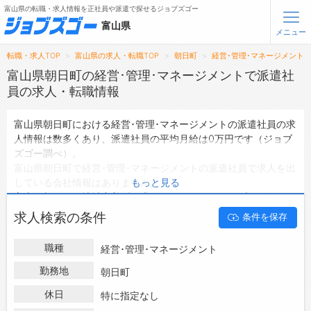
富山県の転職・求人情報を正社員や派遣で探せるジョブズゴー
富山県
メニュー
転職・求人TOP
富山県の求人・転職TOP
朝日町
経営･管理･マネージメント
無料会員登録
ログイン
富山県朝日町の経営･管理･マネージメントで派遣社
員の求人・転職情報
メニュー
富山県朝日町における経営･管理･マネージメントの派遣社員の求
人情報は数多くあり、派遣社員の平均月給は0万円です（ジョブ
トップ
ズゴー調べ）。
詳細情報で求人を探す
富山県朝日町で経営･管理･マネージメントの派遣社員で求人を出
している会社情報はありません。
もっと見る
転職支援サービスについて
富山県朝日町の地域密着型の求人サイトであるジョブズゴーでは
富山県朝日町の派遣社員として働ける経営･管理･マネージメント
求人検索の条件
条件を保存
転職ノウハウ(応募書類の書き方・面接対策など)
の求人情報を0件取り扱っています。
ハローワークにはない求人も多数扱っており、転職だけでなく、
転職・採用コラム
職種
経営･管理･マネージメント
第二新卒から50代・60代以上の方の再就職も可能です。 富山県
朝日町で経営･管理･マネージメントの派遣社員の求人・転職情報
勤務地
朝日町
ジョブズゴーについて
を探している方は、ぜひ興味のある職種に応募してみてください
休日
特に指定なし
ね。
会社概要