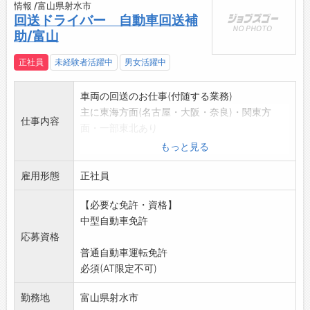
情報 /富山県射水市
回送ドライバー 自動車回送補
助/富山
正社員
未経験者活躍中
男女活躍中
車両の回送のお仕事(付随する業務)
主に東海方面(名古屋・大阪・奈良)・関東方
仕事内容
面・一部東北あり
【変更範囲:変更なし】
もっと見る
雇用形態
正社員
【必要な免許・資格】
中型自動車免許
応募資格
普通自動車運転免許
必須(AT限定不可)
勤務地
富山県射水市