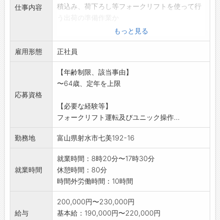
積込み、荷下ろし等フォークリフトを使って行
仕事内容
う出荷の準備作業か
ら、4tユニック車を運転し客先まで納品してい
もっと見る
ただく一連の出荷
雇用形態
配送業務を行っていただきます。
正社員
エリアは富山県・石川県の全域及び福井県・新
【年齢制限、該当事由】
潟県の一部です。
〜64歳、定年を上限
「変更範囲:会社内での全ての業務」
応募資格
【必要な経験等】
フォークリフト運転及びユニック操作...
勤務地
富山県射水市七美192-16
就業時間：8時20分〜17時30分
就業時間
休憩時間：80分
時間外労働時間：10時間
200,000円〜230,000円
給与
基本給：190,000円〜220,000円