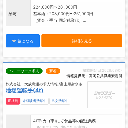
224,000円〜281,000円
給与
基本給：208,000円〜261,000円
（賃金・手当_固定残業代）...
詳細を見る
気になる
掲載開始日:2026/08/07
ハローワーク求人
新着
情報提供元：高岡公共職業安定所
株式会社 大成商運の求人情報 /富山県射水市
地場運転手(4t)
正社員
未経験者活躍中
男女活躍中
4t車(カゴ車)にて食品等の配送業務
〈配送エリアは主に呉東地域〉