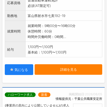
普通自動車運転免許
残業もありません。
応募資格
必須(AT限定可)
【変更範囲:変更なし】
勤務地
富山県射水市七美192-19
就業時間：9時00分〜16時00分
就業時間
休憩時間：60分
時間外労働時間：0時間...
1,100円〜1,100円
給与
基本給：1,100円〜1,100円
詳細を見る
気になる
掲載開始日:2026/08/05
ハローワーク求人
新着
情報提供元：千葉公共職業安定所
(事業所の意向により公開していません)の求人