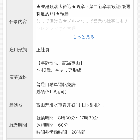
★未経験者大歓迎★既卒・第二新卒者歓迎(優遇
制度あり)★転勤
なしで働ける★ノルマなしで営業の仕事にもチ
仕事内容
ャレンジできる★週
休二日制(日祝+他2日から3日シフト休)★準中
もっと見る
免許支援★20
雇用形態
代から40代活躍中
正社員
飲食店へ食品を届けるルート配送が中心(配送7
【年齢制限、該当事由】
割・営業3割)。
〜40歳、キャリア形成
社用車に商品を積み込み、毎日決まったルート
応募資格
で訪問。配送先では
普通自動車運転免許
新商品の案内など営業活動も行います。入社後
必須(AT限定可)
2ヶ月から3ヶ月は
先輩と同乗し丁寧に指導。業研修や免許取得支
勤務地
富山県射水市青井谷1丁目5番地2...
援制度もあり、1年
目から3年で営業力を高められます。ノルマで
就業時間：8時30分〜17時30分
はなく、成果に応じ
就業時間
休憩時間：60分
た評価制度で、頑張りがしっかり給与に反映さ
時間外労働時間：26時間
れます。