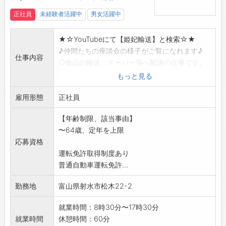
正社員
未経験者活躍中
男女活躍中
★☆YouTubeにて【姫妃輸送】と検索☆★
♪仲間たちの座談会の様子がご覧になれます♪
仕事内容
○食品の輸送、スーパー等へ配達の仕事です。
*青果・鮮魚のルート配送
もっと見る
*早朝・日中・夜間に県内・石川への配送
雇用形態
*安全運航には無事故手当あり
正社員
・変更範囲:変更なし
【年齢制限、該当事由】
〜64歳、定年を上限
応募資格
運転免許取得制度あり
普通自動車運転免許...
勤務地
富山県射水市松木22-2
就業時間：8時30分〜17時30分
就業時間
休憩時間：60分