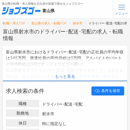
富山県の転職・求人情報を正社員や派遣で探せるジョブズゴー
富山県
メニュー
転職・求人TOP
富山県の求人・転職TOP
射水市
ドライバー･配送･宅配の求
無料会員登録
ログイン
富山県射水市のドライバー･配送･宅配の求人・転職
情報
メニュー
富山県射水市におけるドライバー･配送･宅配の正社員の平均年収
は345万円、派遣社員の平均月給は0万円、アルバイトやパート
トップ
の平均時給は0円です（ジョブズゴー調べ）。
詳細情報で求人を探す
富山県射水市でドライバー･配送･宅配で求人を出している主な会
社には、
株式会社ロジスティクス坂尻 長野営業所
・
株式会社
もっと見る
転職支援サービスについて
小泉運輸松本
・
佐川急便株式会社
などがあり、未経験や短期等ご
希望の条件で絞り込みができます。
求人検索の条件
条件を保存
転職ノウハウ(応募書類の書き方・面接対策など)
富山県射水市の地域密着型の求人サイトであるジョブズゴーでは
富山県射水市の求人情報を61件取り扱っており、そのうち
正社員
転職・採用コラム
職種
ドライバー･配送･宅配
の求人
は50件、
派遣社員の求人
は0件、
アルバイト・パートの求
人
は0件です。
勤務地
射水市
ジョブズゴーについて
ハローワークにはない求人も多数扱っており、転職だけでなく、
休日
特に指定なし
第二新卒から50代・60代以上の方の再就職も可能です。 富山県
会社概要