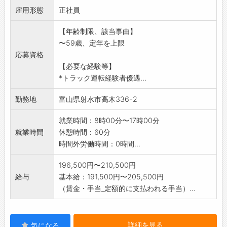
雇用形態
《2》4tウイング車を使用してのアルミサッシ
正社員
の運搬
【年齢制限、該当事由】
・配送範囲は、富山県内
〜59歳、定年を上限
・フォークリフトを使用
応募資格
【変更範囲:変更なし】
【必要な経験等】
*トラック運転経験者優遇...
勤務地
富山県射水市高木336-2
就業時間：8時00分〜17時00分
就業時間
休憩時間：60分
時間外労働時間：0時間...
196,500円〜210,500円
給与
基本給：191,500円〜205,500円
（賃金・手当_定額的に支払われる手当）...
詳細を見る
気になる