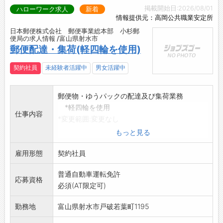
掲載開始日:2026/08/01
ハローワーク求人
新着
情報提供元：高岡公共職業安定所
日本郵便株式会社 郵便事業総本部 小杉郵
便局の求人情報 /富山県射水市
郵便配達・集荷(軽四輪を使用)
契約社員
未経験者活躍中
男女活躍中
郵便物・ゆうパックの配達及び集荷業務
*軽四輪を使用
仕事内容
*変更範囲:変更なし
もっと見る
雇用形態
契約社員
普通自動車運転免許
応募資格
必須(AT限定可)
勤務地
富山県射水市戸破若葉町1195