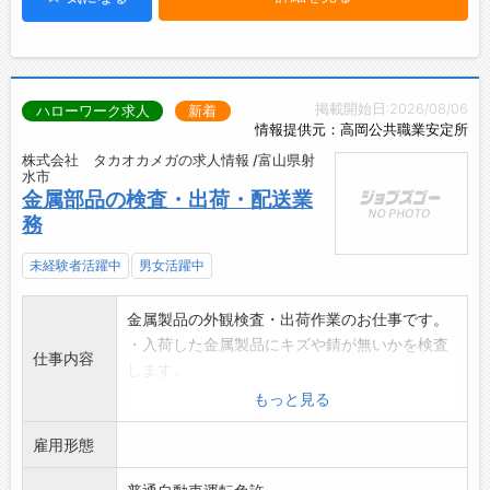
掲載開始日:2026/08/06
ハローワーク求人
新着
情報提供元：高岡公共職業安定所
株式会社 タカオカメガの求人情報 /富山県射
水市
金属部品の検査・出荷・配送業
務
未経験者活躍中
男女活躍中
金属製品の外観検査・出荷作業のお仕事です。
・入荷した金属製品にキズや錆が無いかを検査
仕事内容
します。
・検査した製品の梱包・出荷を行います。
もっと見る
・簡単な配送業務(配送エリア:富山県内)も行い
雇用形態
ます。
冷暖房完備の検査室で年中仕事ができます。