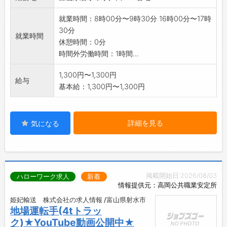
就業時間：8時00分〜9時30分 16時00分〜17時
30分
就業時間
休憩時間：0分
時間外労働時間：1時間...
1,300円〜1,300円
給与
基本給：1,300円〜1,300円
詳細を見る
気になる
掲載開始日:2026/08/03
ハローワーク求人
新着
情報提供元：高岡公共職業安定所
姫妃輸送 株式会社の求人情報 /富山県射水市
地場運転手(4tトラッ
ク)★YouTube動画公開中★