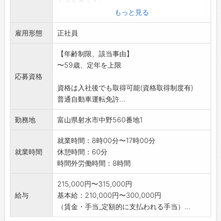
廃油の回収作業、清掃業務をお任せします。
もっと見る
具体的には、吸引車両(バキューム車)を使用
雇用形態
して
正社員
・廃油の回収
【年齢制限、該当事由】
・再生した油を工場などへ運搬する などで
〜59歳、定年を上限
す。
応募資格
◆経験者の方は歓迎いたします。給与面など
資格は入社後でも取得可能(資格取得制度有)
で優遇いたします。
普通自動車運転免許...
*求人に関する特記事項欄もご覧ください。
・変更範囲:変更なし
勤務地
富山県射水市中野560番地1
就業時間：8時00分〜17時00分
就業時間
休憩時間：60分
時間外労働時間：8時間
215,000円〜315,000円
給与
基本給：210,000円〜300,000円
（賃金・手当_定額的に支払われる手当）...