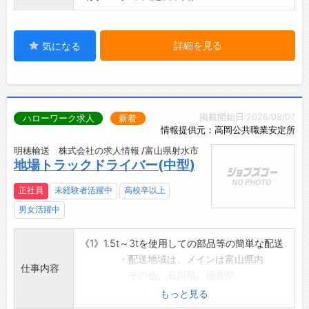
詳細を見る
気になる
掲載開始日:2026/08/07
ハローワーク求人
新着
情報提供元：高岡公共職業安定所
明穂輸送 株式会社の求人情報 /富山県射水市
地場トラックドライバー(中型)
正社員
未経験者活躍中
高校卒以上
男女活躍中
《1》1.5t～3tを使用しての部品等の簡単な配送
・配送地域は、メインは富山県内
仕事内容
その他、石川県、福井県
・細かい内容は先輩社員が同乗し説明
もっと見る
します。