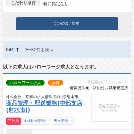
射水市でドライバー･配送･宅配の求人・転職情報を探している方
こだわり条件
特に指定なし
お問い合わせ
は、ぜひ興味のある職種に応募してみてくださいね。
よくあるご質問
確認／変更
94件
中、 1〜30件を表示
以下の求人はハローワーク求人となります。
掲載開始日:2026/08/07
ハローワーク求人
新着
情報提供元：富山公共職業安定所
株式会社 京和の求人情報 /富山県射水市
商品管理・配送業務(中部支店
(射水市))
正社員
未経験者活躍中
男女活躍中