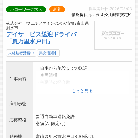
掲載開始日:2026/08/03
ハローワーク求人
新着
情報提供元：高岡公共職業安定所
株式会社 ウェルファインの求人情報 /富山県
射水市
デイサービス送迎ドライバー
「風乃里水戸田」
未経験者活躍中
男女活躍中
・自宅から施設までの送迎
・車両清掃
仕事内容
・移動時の軽介助
・車イス操作
もっと見る
※社有車:セレナ・タント(AT車)使用
雇用形態
【変更範囲:変更なし】
普通自動車運転免許
応募資格
必須(AT限定可)
勤務地
富山県射水市水戸田966番地1...