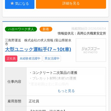
詳細を見る
気になる
掲載開始日:2026/08/04
ハローワーク求人
新着
情報提供元：高岡公共職業安定所
三島野運送 株式会社の求人情報 /富山県射水
市
大型ユニック運転手(7～10t車)
正社員
未経験者活躍中
男女活躍中
・コンクリート二次製品の運搬
・プレカット材料(木材)の運搬
仕事内容
*運送範囲は主に富山県内
※小型移動式クレーン運転技能者、フォークリ
もっと見る
フト運転技能者、玉
雇用形態
掛技能者のうち、いずれか一つでも資格を所持
正社員
している方歓迎です