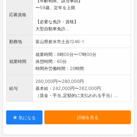
【年齢制限、該当事由】
。所持していない資格については、入社後に会
〜59歳、定年を上限
社が取得を支援して
応募資格
います。
【必要な免許・資格】
【業務変更範囲:変更なし】
大型自動車免許...
勤務地
富山県射水市土合1246-1
就業時間：8時00分〜17時00分
就業時間
休憩時間：60分
時間外労働時間：20時間
260,000円〜280,000円
給与
基本給：242,000円〜262,000円
（賃金・手当_定額的に支払われる手当）...
詳細を見る
気になる