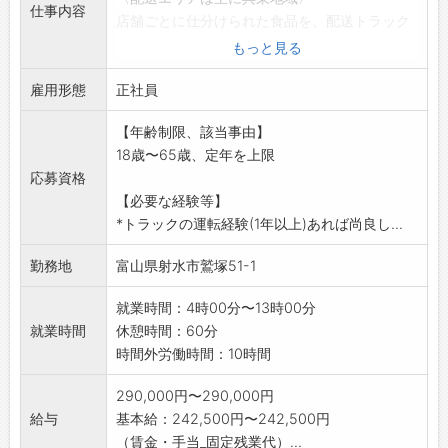
仕事内容
店舗ごとに仕分けられた食品を、配送トラック
で店舗に届ける業務
もっと見る
です。
雇用形態
【変更範囲:変更なし】
正社員
【年齢制限、該当事由】
18歳〜65歳、定年を上限
応募資格
【必要な経験等】
*トラックの運転経験(1年以上)あれば尚良し...
勤務地
富山県射水市鷲塚51-1
就業時間：4時00分〜13時00分
就業時間
休憩時間：60分
時間外労働時間：10時間
290,000円〜290,000円
給与
基本給：242,500円〜242,500円
（賃金・手当_固定残業代）...