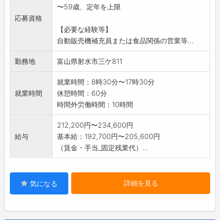
〜59歳、定年を上限
一人でもコツコツ
応募資格
まじめに仕事ができる方に向いています。
【必要な経験等】
*入社後3～4ヶ月は先輩社員が同乗しOJTを行
自動販売機補充員または食品関係の営業等...
います。
*勤務エリアは富山県西部です。
勤務地
富山県射水市三ケ811
【変更範囲:会社内での全ての業務】
就業時間：8時30分〜17時30分
就業時間
休憩時間：60分
時間外労働時間：10時間
212,200円〜234,600円
給与
基本給：192,700円〜205,600円
（賃金・手当_固定残業代）...
詳細を見る
気になる