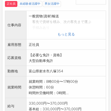
正社員
未経験者活躍中
男女活躍中
一般貨物(資材)輸送
客先で資材を積み、次の客先まで運ぶ
仕事内容
手積みあり
・東北・関東方面 他
もっと見る
・変更範囲:変更なし
雇用形態
正社員
【必要な免許・資格】
応募資格
大型自動車免許
勤務地
富山県射水市八塚354
就業時間：8時00分〜17時00分
就業時間
休憩時間：60分
時間外労働時間：0時間...
330,000円〜370,000円
給与
基本給：330,000円〜370,000円