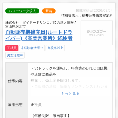
掲載開始日:2026/08/04
ハローワーク求人
新着
情報提供元：福井公共職業安定所
株式会社 ダイドードリンコ北陸の求人情報 /
富山県射水市
自動販売機補充員(ルートドラ
イバー)《高岡営業所》経験者
正社員
未経験者活躍中
高校卒以上
男女活躍中
・3tトラックを運転し、得意先のDYDO自販機
や店舗に商品を
補充し、売上金を回収します。
仕事内容
・自販機の清掃、簡単なメンテナンスも行いま
す。【男女問わず応
もっと見る
募可】
雇用形態
・毎日8kg～12kgの商品の入った箱を上げ降ろ
正社員
しします。
【年齢制限、該当事由】
*車の運転が好きで、屋外の仕事が苦にならず、