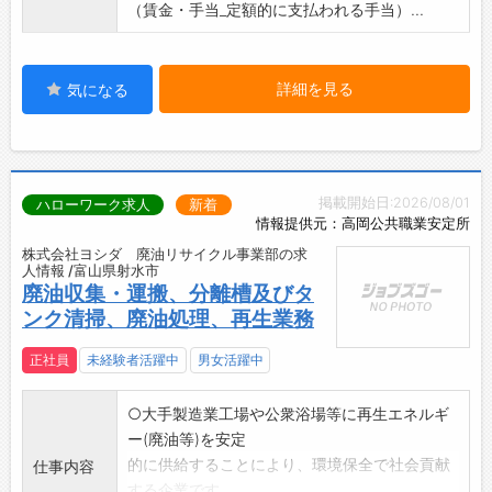
（賃金・手当_定額的に支払われる手当）...
詳細を見る
気になる
掲載開始日:2026/08/01
ハローワーク求人
新着
情報提供元：高岡公共職業安定所
株式会社ヨシダ 廃油リサイクル事業部の求
人情報 /富山県射水市
廃油収集・運搬、分離槽及びタ
ンク清掃、廃油処理、再生業務
正社員
未経験者活躍中
男女活躍中
○大手製造業工場や公衆浴場等に再生エネルギ
ー(廃油等)を安定
的に供給することにより、環境保全で社会貢献
仕事内容
する企業です。