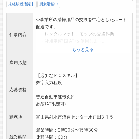
未経験者活躍中
男女活躍中
○事業所の清掃用品の交換を中心としたルート
配送です。
・レンタルマット、モップの交換作業
仕事内容
・社用車(軽四:AT)を使用します。
・簡単な事務業務
もっと見る
・エリア:射水市・富山市
雇用形態
*誰にでも出来る簡単な業務です。
*2ヶ月間は同行致しますので、未経験の方でも
【必要なＰＣスキル】
気軽に出来ます。
数字入力程度
・変更範囲:変更なし
応募資格
普通自動車運転免許
必須(AT限定可)
勤務地
富山県射水市流通センター水戸田3-1-5
就業時間：9時00分〜15時30分
就業時間
休憩時間：60分