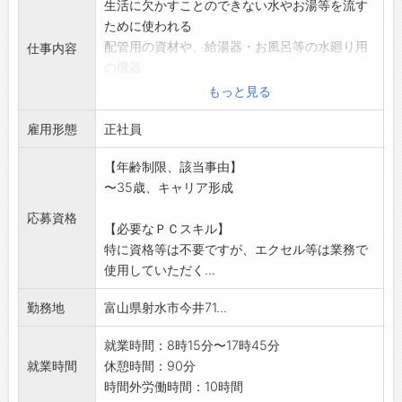
生活に欠かすことのできない水やお湯等を流す
ために使われる
配管用の資材や、給湯器・お風呂等の水廻り用
仕事内容
の機器、
エアコン・換気扇等の空調用機器等の在庫管理
もっと見る
や配送業務を
雇用形態
担当していただきます。
正社員
※商品知識がない方にも、いちから指導させて
【年齢制限、該当事由】
いただきます。
〜35歳、キャリア形成
変更範囲:会社の定める業務
応募資格
【必要なＰＣスキル】
特に資格等は不要ですが、エクセル等は業務で
使用していただく...
勤務地
富山県射水市今井71...
就業時間：8時15分〜17時45分
就業時間
休憩時間：90分
時間外労働時間：10時間