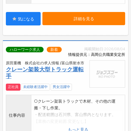
詳細を見る
気になる
掲載開始日:2026/08/04
ハローワーク求人
新着
情報提供元：高岡公共職業安定所
原田重機 株式会社の求人情報 /富山県射水市
クレーン架装大型トラック運転
手
正社員
未経験者活躍中
男女活躍中
○クレーン架装トラックで木材、その他の運
搬・下し作業。
・配送範囲は石川県、富山県内となります。
仕事内容
【業務の変更範囲:変更なし】
もっと見る