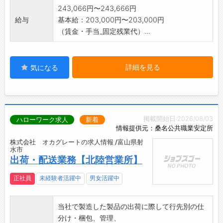
※変更の範囲:会社の定める業務
243,066円〜243,666円
給与
基本給：203,000円〜203,000円
（賃金・手当_固定残業代）...
詳細を見る
気になる
掲載開始日:2026/08/03
ハローワーク求人
新着
情報提供元：桑名公共職業安定所
株式会社 オカグレートの求人情報 /富山県射
水市
出荷・配送業務【北陸営業所】
正社員
未経験者活躍中
男女活躍中
当社で製造した製品の出荷に際して行先別の仕
分け・梱包、管理、