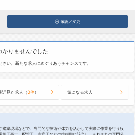
確認／変更
つかりませんでした
ださい。新たな求人にめぐりあうチャンスです。
最近見た求人（
0件
）
気になる求人
や建築現場などで、専門的な技術や体力を活かして実際に作業を行う役
電気工事士、配管工、左官工などの技術職に該当し、それぞれの専門分