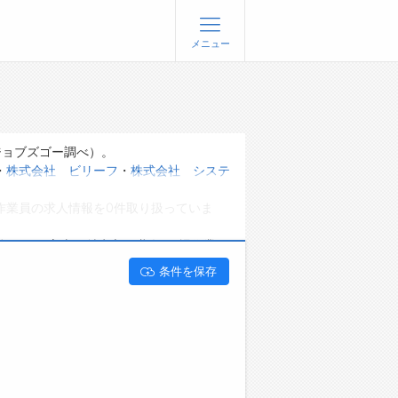
メニュー
登録
ログイン
ョブズゴーについて
ジョブズゴー調べ）。
・
株式会社 ビリーフ
・
株式会社 システ
社概要
作業員の求人情報を0件取り扱っていま
問い合わせ
くあるご質問
能です。 富山県射水市で職人･現場作業員
条件を保存