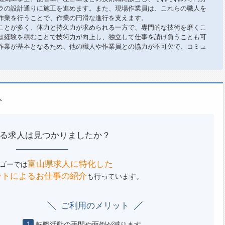
ラの設計通りに施工を進めます。また、現場作業員は、これらの職人を
作業を行うことで、作業の円滑な進行を支えます。
ことが多く、体力と持久力が求められる一方で、専門的な技術を磨くこ
は経験を積むことで技術力が向上し、独立して仕事を請け負うことも可
作業が基本となるため、他の職人や作業員との協力が不可欠で、コミュ
ト
る求人は見つかりましたか？
富山県求人に特化した
ゴーでは
ントによる
お仕事の紹介
も行っています。
ご利用のメリット
1
転職活動の手間や面倒が減ります