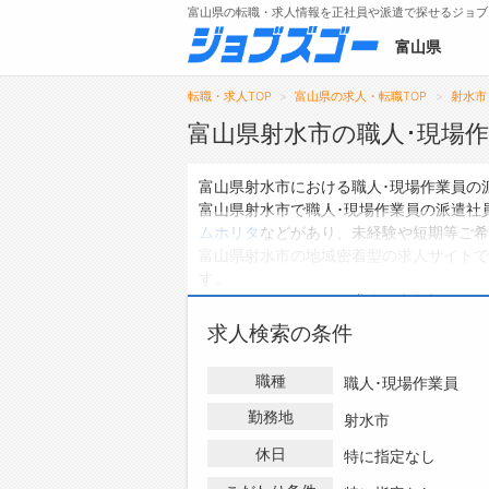
富山県の転職・求人情報を正社員や派遣で探せるジョブ
富山県
転職・求人TOP
富山県の求人・転職TOP
射水市
富山県射水市の職人･現場
メニュー
富山県射水市における職人･現場作業員の
富山県射水市で職人･現場作業員の派遣社
トップ
ムホリタ
などがあり、未経験や短期等ご希
富山県射水市の地域密着型の求人サイトで
詳細情報で求人を探す
す。
ハローワークにはない求人も多数扱ってお
の派遣社員の求人・転職情報を探している
求人検索の条件
職種
職人･現場作業員
勤務地
射水市
休日
特に指定なし