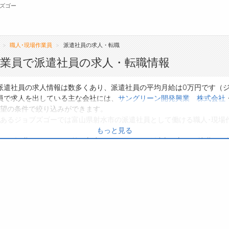
ズゴー
職人･現場作業員
派遣社員の求人・転職
無料会員
作業員で派遣社員の求人・転職情報
転職支援サービスについて
ジ
派遣社員の求人情報は数多くあり、派遣社員の平均月給は0万円です（
員で求人を出している主な会社には、
サングリーン開発興業 株式会社
転職ノウハウ(応募書類の書き方・面接対策な
会
望の条件で絞り込みができます。
ど)
あるジョブズゴーでは富山県射水市の派遣社員として働ける職人･現場
お
もっと見る
転職・採用コラム
よ
り、転職だけでなく、第二新卒から50代・60代以上の方の再就職も可
方は、ぜひ興味のある職種に応募してみてくださいね。