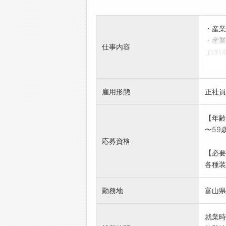
・産業
・産業
仕事内容
(自動
必要
ナン
お客様
雇用形態
正社員
業担当
で協力
【年齢
知識・
〜59
業務変
応募資格
【必要
各種装
勤務地
富山県氷
就業時