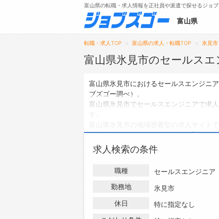
富山県の転職・求人情報を正社員や派遣で探せるジョブ
富山県
転職・求人TOP
富山県の求人・転職TOP
氷見市
富山県氷見市のセールスエ
メニュー
富山県氷見市におけるセールスエンジニア
ブズゴー調べ）。
トップ
富山県氷見市でセールスエンジニアで求人
す。
詳細情報で求人を探す
富山県氷見市の地域密着型の求人サイトで
人
は0件、
アルバイト・パートの求人
は0
ハローワークにはない求人も多数扱ってお
求人検索の条件
アの求人・転職情報を探している方は、ぜ
職種
セールスエンジニア
勤務地
氷見市
休日
特に指定なし