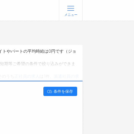
メニュー
登録
ログイン
ョブズゴーについて
イトやパートの平均時給は0円です（ジョ
社概要
短期等ご希望の条件で絞り込みができま
問い合わせ
そのうち
正社員の求人
は1件、
派遣社員の求
くあるご質問
能です。 富山県氷見市でセールスエンジニ
条件を保存