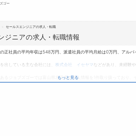
ズゴー
セールスエンジニアの求人・転職
無料会員
ンジニアの求人・転職情報
転職支援サービスについて
ジ
の正社員の平均年収は548万円、派遣社員の平均月給は0万円、アルバ
転職ノウハウ(応募書類の書き方・面接対策な
会
を出している主な会社には、
株式会社 イセヤマ
などがあり、未経験や
ど)
お
あるジョブズゴーでは富山県氷見市の求人情報を1件取り扱っており、
もっと見る
転職・採用コラム
よ
件です。
り、転職だけでなく、第二新卒から50代・60代以上の方の再就職も可
ひ興味のある職種に応募してみてくださいね。