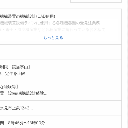
機械装置の機械設計(CAD使用)
機械装置設備ラインに使用する各種機器類の受発注業務
車・電子・航空機産業など各種産業に携わっているお客様で
とする消耗品・各種装置の販売、機械・設備ラインのメンテ
もっと見る
ス業務)
から新規設備ラインの立ち上げや改造の相談もあります。営
者等とともに企画段階から関わることもあり、装置の据付ま
会社と連携して進めていきます。
制限、該当事由】
経験による能力を存分に発揮していただけます。
歳、定年を上限
更範囲:原則なし
な経験等】
置・設備の機械設計経験...
見市上泉1243...
間：8時45分〜18時00分