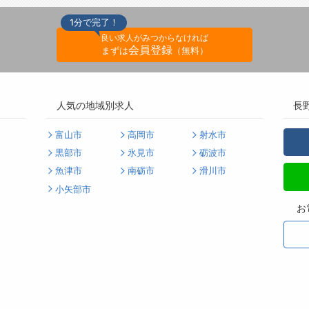
1分で完了！
良い求人がみつからなければ
会員登録
まずは
（無料）
人気の地域別求人
長
富山市
高岡市
射水市
黒部市
氷見市
砺波市
魚津市
南砺市
滑川市
小矢部市
お