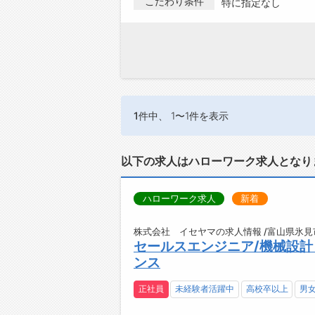
こだわり条件
特に指定なし
1件
中、 1〜1件を表示
以下の求人はハローワーク求人となり
ハローワーク求人
新着
株式会社 イセヤマの求人情報 /富山県氷見
セールスエンジニア/機械設
ンス
正社員
未経験者活躍中
高校卒以上
男