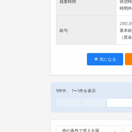
就業時間
休憩時
時間外
280,
給与
基本給：
（賃金
気になる
1件
中、 1〜1件を表示
他の条件で求人を探