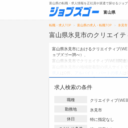
富山県の転職・求人情報を正社員や派遣で探せるジョブ
富山県
転職・求人TOP
富山県の求人・転職TOP
氷見市
富山県氷見市のクリエイティ
メニュー
富山県氷見市におけるクリエイティブ(W
ョブズゴー調べ）。
トップ
富山県氷見市でクリエイティブ(WEB関連
富山県氷見市の地域密着型の求人サイトで
詳細情報で求人を探す
求人
は0件、
アルバイト・パートの求人
は
ハローワークにはない求人も多数扱ってお
(WEB関連)の求人・転職情報を探して
求人検索の条件
職種
クリエイティブ(WEB
勤務地
氷見市
休日
特に指定なし