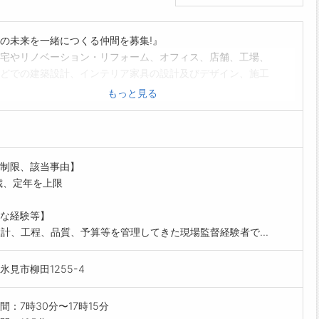
の未来を一緒につくる仲間を募集!』
宅やリノベーション・リフォーム、オフィス、店舗、工場、
どでの建築設計、インテリア家具の設計及びデザイン、施工
お願いします。施主や業者との打合せ、積算・見積り、図面
もっと見る
書類作成など、多様な発注者の工事で自分のアイデアをたく
かせます。
地産材『ひみ里山杉』をふんだんに使った新築住宅や造作家
、リノベーションにより、あなたにしか創れない、オリジナ
制限、該当事由】
ンリーワンな空間を生み出すことができます。
歳、定年を上限
範囲:変更なし」
な経験等】
設計、工程、品質、予算等を管理してきた現場監督経験者で...
氷見市柳田1255-4
間：7時30分〜17時15分