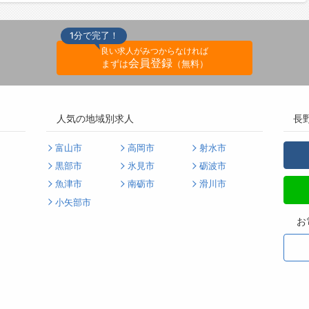
1分で完了！
良い求人がみつからなければ
会員登録
まずは
（無料）
人気の地域別求人
長
富山市
高岡市
射水市
黒部市
氷見市
砺波市
魚津市
南砺市
滑川市
小矢部市
お