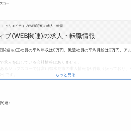
ズゴー
クリエイティブ(WEB関連)の求人・転職
無料会員
ブ(WEB関連)の求人・転職情報
転職支援サービスについて
ジ
EB関連)の正社員の平均年収は0万円、派遣社員の平均月給は0万円、ア
転職ノウハウ(応募書類の書き方・面接対策な
会
)で求人を出している会社情報はありません。
ど)
あるジョブズゴーでは富山県氷見市の求人情報を0件取り扱っており、
お
0件です。
もっと見る
転職・採用コラム
よ
り、転職だけでなく、第二新卒から50代・60代以上の方の再就職も可
いる方は、ぜひ興味のある職種に応募してみてくださいね。
関連)