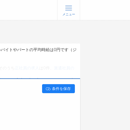
メニュー
登録
ログイン
ョブズゴーについて
ルバイトやパートの平均時給は0円です（ジ
社概要
そのうち
正社員の求人
は0件、
派遣社員の
問い合わせ
くあるご質問
能です。 富山県氷見市でクリエイティブ
条件を保存