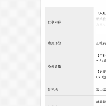
『氷見
新築住
仕事内容
倉庫な
管理を
作成・
さん活
雇用形態
正社員
富山の
具設計
【年齢
ルでオ
〜64
「変更
応募資格
【必要
CAD
勤務地
富山県
就業時