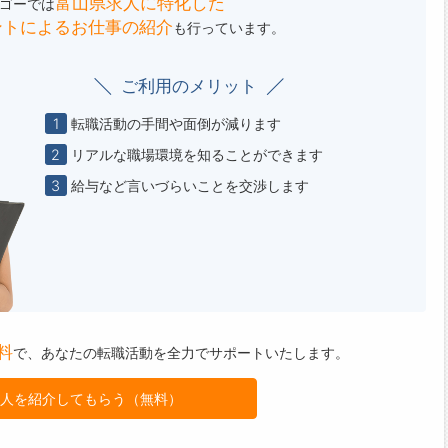
富山県求人に特化した
ゴーでは
ントによる
お仕事の紹介
も行っています。
ご利用のメリット
1
転職活動の手間や面倒が減ります
2
リアルな職場環境を知ることができます
3
給与など言いづらいことを交渉します
料
で、
あなたの転職活動を全力でサポートいたします。
人を紹介してもらう（無料）