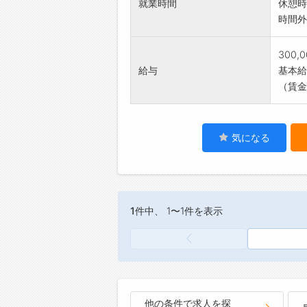
就業時間
休憩時
時間外
300,
給与
基本給：
（賃金
気になる
1件
中、 1〜1件を表示
他の条件で求人を探