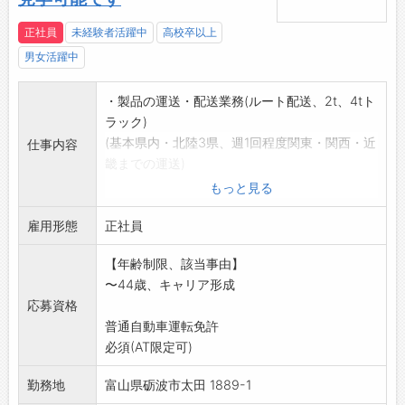
正社員
未経験者活躍中
高校卒以上
男女活躍中
・製品の運送・配送業務(ルート配送、2t、4tト
ラック)
(基本県内・北陸3県、週1回程度関東・関西・近
仕事内容
畿までの運送)
・ガラス製品の梱包作業
もっと見る
・出荷作業(工場内での荷物の移動、荷積み作業
雇用形態
等)
正社員
【変更範囲:変更なし】
【年齢制限、該当事由】
※面接を希望される方は、事前にハローワーク
〜44歳、キャリア形成
の「紹介状」の交付
応募資格
を受けてください
普通自動車運転免許
必須(AT限定可)
勤務地
富山県砺波市太田 1889-1