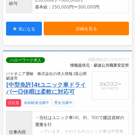
給与
基本給：250,000円〜300,000円
詳細を見る
気になる
掲載開始日:2026/07/13
ハローワーク求人
情報提供元：砺波公共職業安定所
パイオニア運輸 株式会社の求人情報 /富山県
砺波市
[中型免許]4tユニック車ドライ
バー◎休暇は柔軟に対応可
正社員
未経験者活躍中
男女活躍中
・当社はユニック車(4t、8t、10t)で建設資材の
運搬を行
っています。そのうち4tユニック車は中型免
仕事内容