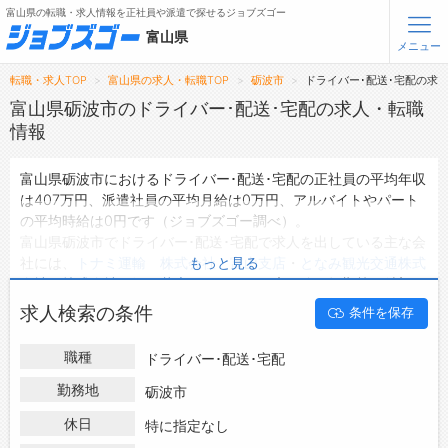
富山県の転職・求人情報を正社員や派遣で探せるジョブズゴー
富山県
メニュー
転職・求人TOP
富山県の求人・転職TOP
砺波市
ドライバー･配送･宅配の求
無料会員登録
ログイン
富山県砺波市のドライバー･配送･宅配の求人・転職
情報
メニュー
富山県砺波市におけるドライバー･配送･宅配の正社員の平均年収
は407万円、派遣社員の平均月給は0万円、アルバイトやパート
トップ
の平均時給は0円です（ジョブズゴー調べ）。
詳細情報で求人を探す
富山県砺波市でドライバー･配送･宅配で求人を出している主な会
社には、
トナミ運輸 株式会社 富山支店
・
となみ観光交通株式
もっと見る
転職支援サービスについて
会社
・
株式会社 沢田花房
などがあり、未経験や短期等ご希望の
条件で絞り込みができます。
求人検索の条件
条件を保存
転職ノウハウ(応募書類の書き方・面接対策など)
富山県砺波市の地域密着型の求人サイトであるジョブズゴーでは
富山県砺波市の求人情報を15件取り扱っており、そのうち
正社員
転職・採用コラム
職種
ドライバー･配送･宅配
の求人
は13件、
派遣社員の求人
は0件、
アルバイト・パートの求
人
は0件です。
勤務地
砺波市
ジョブズゴーについて
ハローワークにはない求人も多数扱っており、転職だけでなく、
休日
特に指定なし
第二新卒から50代・60代以上の方の再就職も可能です。 富山県
会社概要