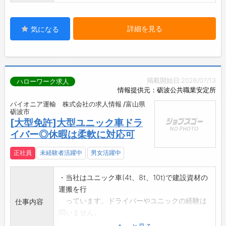
詳細を見る
気になる
掲載開始日:2026/07/13
ハローワーク求人
情報提供元：砺波公共職業安定所
パイオニア運輸 株式会社の求人情報 /富山県
砺波市
[大型免許]大型ユニック車ドラ
イバー◎休暇は柔軟に対応可
正社員
未経験者活躍中
男女活躍中
・当社はユニック車(4t、8t、10t)で建設資材の
運搬を行
っています。ドライバーやユニックの経験は
仕事内容
問いません。
・部門内で連携を図り、お客様へ最適に資材を