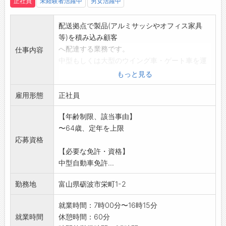
正社員
未経験者活躍中
男女活躍中
配送拠点で製品(アルミサッシやオフィス家具
等)を積み込み顧客
へ配達する業務です。
仕事内容
中型もしくは大型のウイング車・ゲート車を運
転します。
もっと見る
・入社後、1～2週間程度は先輩社員に横乗りし
雇用形態
コースや業務内容
正社員
を習得していただくので、未経験の方もご安
【年齢制限、該当事由】
心ください。
〜64歳、定年を上限
*配送エリアは主に富山県、石川県内です
応募資格
【変更範囲】会社の定める業務
【必要な免許・資格】
中型自動車免許...
勤務地
富山県砺波市栄町1-2
就業時間：7時00分〜16時15分
就業時間
休憩時間：60分