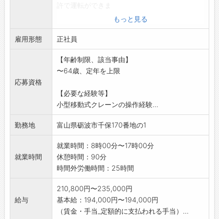
許で運転ができま
す。ドライバーやユニックの経験は問いませ
もっと見る
ん。
雇用形態
・部門内で連携を図り、お客様へ最適に資材を
正社員
お届けしています。
【年齢制限、該当事由】
・仮設ハウスの建方・解体等もあり現場作業手
〜64歳、定年を上限
当もお支払いします
応募資格
・運搬先は主に北陸圏区域なので、長距離や夜
【必要な経験等】
間はありません。
小型移動式クレーンの操作経験...
地元で働きたい方、Uターン、Iターン大歓迎!!
【変更範囲:変更なし】
勤務地
富山県砺波市千保170番地の1
就業時間：8時00分〜17時00分
就業時間
休憩時間：90分
時間外労働時間：25時間
210,800円〜235,000円
給与
基本給：194,000円〜194,000円
（賃金・手当_定額的に支払われる手当）...