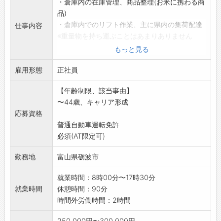
・倉庫内の在庫管理、商品整理(お米に携わる商
品)
・倉庫内でのリフト作業、主に県内の集荷配達
仕事内容
※重量物を持ち運ぶことはあまりありません
【変更範囲:変更なし】
もっと見る
※面接を希望される方は事前にハローワークの
雇用形態
紹介状の交付を受け
正社員
て下さい
【年齢制限、該当事由】
〜44歳、キャリア形成
応募資格
普通自動車運転免許
必須(AT限定可)
勤務地
富山県砺波市
就業時間：8時00分〜17時30分
就業時間
休憩時間：90分
時間外労働時間：2時間
250,000円〜300,000円