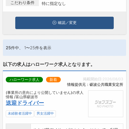
砺波市でドライバー･配送･宅配の求人・転職情報を探している方
こだわり条件
特に指定なし
お問い合わせ
は、ぜひ興味のある職種に応募してみてくださいね。
よくあるご質問
確認／変更
25件
中、 1〜25件を表示
以下の求人はハローワーク求人となります。
掲載開始日:2026/08/03
ハローワーク求人
新着
情報提供元：砺波公共職業安定所
(事業所の意向により公開していません)の求人
情報 /富山県砺波市
送迎ドライバー
未経験者活躍中
男女活躍中