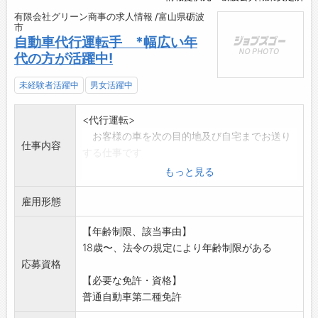
有限会社グリーン商事の求人情報 /富山県砺波
市
自動車代行運転手 *幅広い年
代の方が活躍中!
未経験者活躍中
男女活躍中
<代行運転>
お客様の車を次の目的地及び自宅までお送り
仕事内容
する仕事です
*2人1組での業務となります
もっと見る
*料金メーター全車搭載、同業務を20台体制で
雇用形態
対応
*現在20代～60代まで幅広い年代のスタッフが
【年齢制限、該当事由】
活躍中
18歳〜、法令の規定により年齢制限がある
【変更範囲:変更なし】
応募資格
【必要な免許・資格】
普通自動車第二種免許