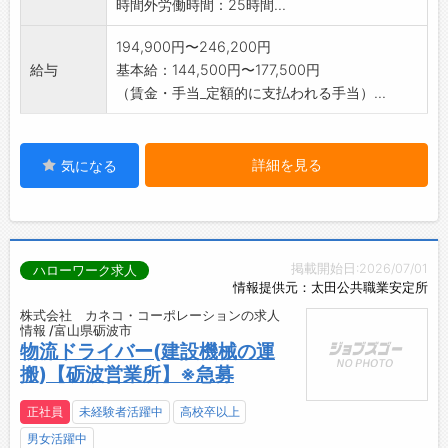
時間外労働時間：25時間...
194,900円〜246,200円
給与
基本給：144,500円〜177,500円
（賃金・手当_定額的に支払われる手当）...
詳細を見る
気になる
掲載開始日:2026/07/01
ハローワーク求人
情報提供元：太田公共職業安定所
株式会社 カネコ・コーポレーションの求人
情報 /富山県砺波市
物流ドライバー(建設機械の運
搬)【砺波営業所】※急募
正社員
未経験者活躍中
高校卒以上
男女活躍中