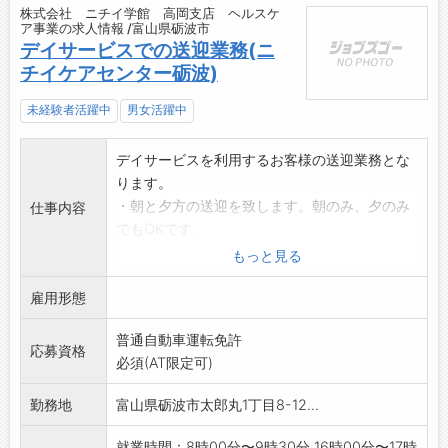
株式会社 ニチイ学館 高岡支店 ヘルスケ
ア事業の求人情報 /富山県砺波市
デイサービスでの送迎業務(ニ
チイケアセンター砺波)
未経験者活躍中
男女活躍中
デイサービスを利用するお客様の送迎業務とな
ります。
・朝と夕方の送迎を致します。朝のみ、夕のみ
仕事内容
でもOKです.
・社用車(トヨタのハイエース)での運転業務で
もっと見る
す。
雇用形態
・介助員も同乗。
・パートさんの兼業も可能です。
普通自動車運転免許
◎土日祝日出勤可能な方大歓迎
応募資格
必須(AT限定可)
☆他のセンターとの業務兼務も可能です。
※資格によって時間給に変動があります。
勤務地
富山県砺波市太郎丸1丁目8-12...
変更範囲:会社が定める業務
就業時間：8時00分〜9時30分 16時00分〜17時