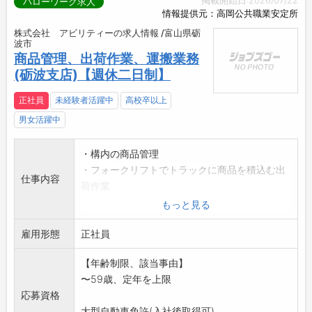
掲載開始日:2026/07/22
ハローワーク求人
情報提供元：高岡公共職業安定所
株式会社 アビリティーの求人情報 /富山県砺
波市
商品管理、出荷作業、運搬業務
(砺波支店)【週休二日制】
正社員
未経験者活躍中
高校卒以上
男女活躍中
・構内の商品管理
・フォークリフトでトラックに商品を積込む出
仕事内容
荷作業
・持ち込み商品の荷降ろし、計量作業
もっと見る
・4t、10tトラックでの運搬業務(主に富山県内)
雇用形態
・ユニックやHIABを操作して行う収集業務
正社員
・未経験、無資格の方は補助作業から行ってい
【年齢制限、該当事由】
ただきます。
〜59歳、定年を上限
【業務の変
応募資格
更範囲:変更なし】
大型自動車免許(入社後取得可)