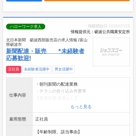
掲載開始日:2026/07/29
ハローワーク求人
情報提供元：砺波公共職業安定所
北日本新聞 砺波西部販売店の求人情報 /富山
県砺波市
新聞配達・販売 *未経験者
応募歓迎!
正社員
未経験者活躍中
男女活躍中
・朝刊新聞の配達業務
・チラシの折り込み作業等
仕事内容
【変更範囲:変更なし】
もっと見る
雇用形態
正社員
【年齢制限、該当事由】