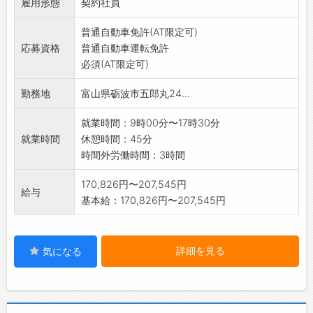
雇用形態
【変更範囲:変更なし】
契約社員
普通自動車免許(AT限定可)
応募資格
普通自動車運転免許
必須(AT限定可)
勤務地
富山県砺波市五郎丸24...
就業時間：9時00分〜17時30分
就業時間
休憩時間：45分
時間外労働時間：3時間
170,826円〜207,545円
給与
基本給：170,826円〜207,545円
詳細を見る
気になる