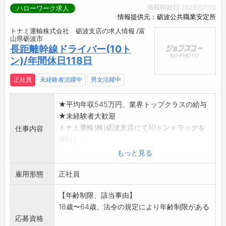
掲載開始日:2026/07/10
ハローワーク求人
情報提供元：砺波公共職業安定所
トナミ運輸株式会社 砺波支店の求人情報 /富
山県砺波市
長距離幹線ドライバー(10ト
ン)/年間休日118日
正社員
未経験者活躍中
男女活躍中
★平均年収545万円、業界トップクラスの給与
★未経験者大歓迎
トナミ運輸(株)砺波支店にて10トントラックを
仕事内容
運転し、
トナミ運輸の事業所間の長距離輸送をお願い致
もっと見る
します。
雇用形態
★新たに「レターフォーベネフィット」を導入
正社員
し、
【年齢制限、該当事由】
福利厚生もバージョンアップ
18歳〜64歳、法令の規定により年齢制限がある
★職種経験者については、賃金優遇する制度を
応募資格
導入しています♪