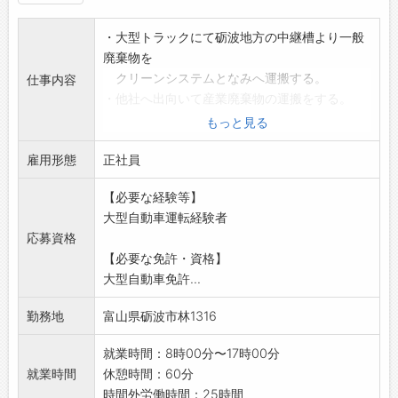
・大型トラックにて砺波地方の中継槽より一般
廃棄物を
クリーンシステムとなみへ運搬する。
仕事内容
・他社へ出向いて産業廃棄物の運搬をする。
地域は県内外です。
もっと見る
(県外:岐阜、愛知、三重、新潟)
雇用形態
・中継槽内での作業
正社員
(例)汚泥の回収等
【必要な経験等】
【変更範囲:変更なし】
大型自動車運転経験者
※面接を希望される方は、事前にハローワーク
応募資格
の「紹介状」の
【必要な免許・資格】
交付を受けてください
大型自動車免許...
勤務地
富山県砺波市林1316
就業時間：8時00分〜17時00分
就業時間
休憩時間：60分
時間外労働時間：25時間