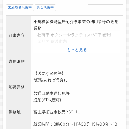
未経験者活躍中
男女活躍中
小規模多機能型居宅介護事業の利用者様の送迎
業務
社有車:ボクシーやラクティス(AT車)使用
仕事内容
エリア:砺波市内
介護職員が必ず同乗します、利用者様への身
もっと見る
体介護はありません
雇用形態
。
【変更範囲:変更なし】
【必要な経験等】
*経験あれば尚良し
応募資格
普通自動車運転免許
必須(AT限定可)
勤務地
富山県砺波市秋元289-1...
就業時間：8時00分〜11時00分 15時00分〜18