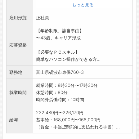
・慣れてきたら担当地域での顧客開拓
もっと見る
*社有車(ハイエース等)を使用します。
雇用形態
変更範囲:変更なし
正社員
※面接を希望される方は事前にハローワークの
【年齢制限、該当事由】
紹介状の交付を受け
〜43歳、キャリア形成
て下さい
応募資格
【必要なＰＣスキル】
簡単なパソコン操作ができる方...
勤務地
富山県砺波市東保760-3
就業時間：8時30分〜17時30分
就業時間
休憩時間：80分
時間外労働時間：10時間
222,480円〜226,170円
給与
基本給：168,000円〜168,000円
（賃金・手当_定額的に支払われる手当）...