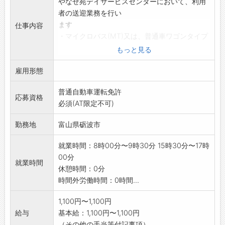
やなぜ苑デイサービスセンターにおいて、利用
者の送迎業務を行い
ます
仕事内容
・マイクロバス(MT)又は、普通車ワゴンタイプ
(AT)を使用
もっと見る
し、砺波市内での送迎
雇用形態
・その他、車いす乗降のための簡単なリフト操
作 など
普通自動車運転免許
【変更範囲:なし】
応募資格
必須(AT限定不可)
※面接を希望される方は、事前にハローワーク
の「紹介状」の交付
勤務地
富山県砺波市
を受けてください
就業時間：8時00分〜9時30分 15時30分〜17時
00分
就業時間
休憩時間：0分
時間外労働時間：0時間...
1,100円〜1,100円
給与
基本給：1,100円〜1,100円
（その他の手当等付記事項）...