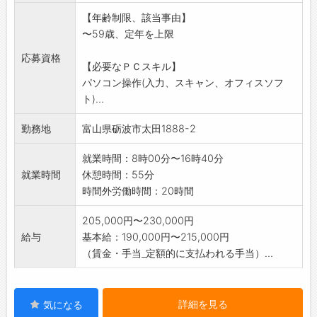
・簡単な梱包作業
【年齢制限、該当事由】
・配達(普通車オートマ)
〜59歳、定年を上限
【変更範囲:会社の定める業務】
※面接を希望される方は、事前にハローワーク
応募資格
【必要なＰＣスキル】
の「紹介状」の交付
パソコン操作(入力、スキャン、オフィスソフ
を受けて下さい。
ト)...
勤務地
富山県砺波市太田1888-2
就業時間：8時00分〜16時40分
就業時間
休憩時間：55分
時間外労働時間：20時間
205,000円〜230,000円
給与
基本給：190,000円〜215,000円
（賃金・手当_定額的に支払われる手当）...
詳細を見る
気になる