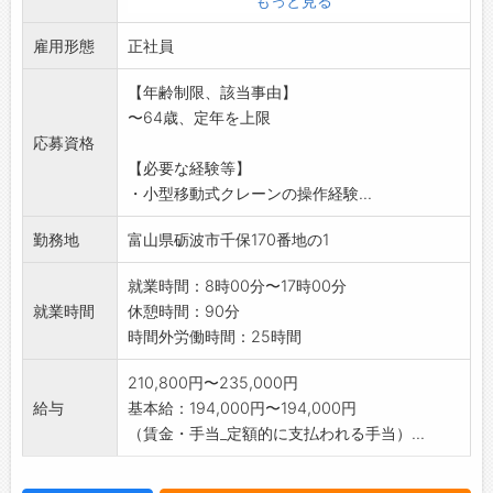
もっと見る
お届けしています。
雇用形態
・仮設ハウスの建方・解体等もあり現場作業手
正社員
当もお支払いします
【年齢制限、該当事由】
・運搬先は主に北陸圏区域なので、長距離や夜
〜64歳、定年を上限
間はありません。
応募資格
地元で働きたい方、Uターン、Iターン大歓迎!!
【必要な経験等】
【変更範囲:変更なし】
・小型移動式クレーンの操作経験...
勤務地
富山県砺波市千保170番地の1
就業時間：8時00分〜17時00分
就業時間
休憩時間：90分
時間外労働時間：25時間
210,800円〜235,000円
給与
基本給：194,000円〜194,000円
（賃金・手当_定額的に支払われる手当）...