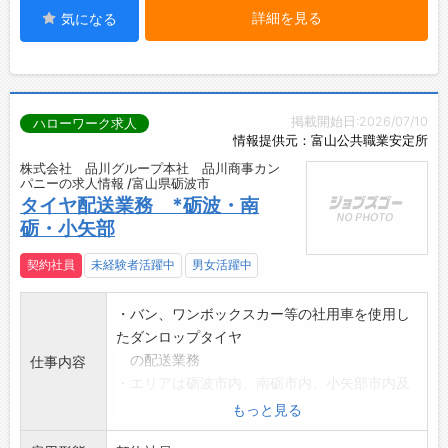
詳細を見る
気になる
掲載開始日:2026/07/10
ハローワーク求人
情報提供元：富山公共職業安定所
株式会社 品川グループ本社 品川商事カン
パニーの求人情報 /富山県砺波市
タイヤ配送業務 *砺波・南
砺・小矢部
契約社員
未経験者活躍中
男女活躍中
・バン、ワンボックスカー等の社用車を使用し
たダンロップタイヤ
の配送業務
仕事内容
・エリアは砺波市内、南砺市内、小矢部市内及
びその周辺地域
もっと見る
・タイヤの積み下ろし業務あり