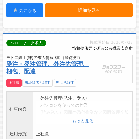
詳細を見る
気になる
掲載開始日:2026/07/29
ハローワーク求人
情報提供元：砺波公共職業安定所
モトエ鉄工(株)の求人情報 /富山県砺波市
受注・発注管理、外注先管理、
梱包、配達
正社員
未経験者活躍中
男女活躍中
・外注先管理(発注、受入)
・パソコンを使っての作業
仕事内容
(読み込んだ図面の添付作業など図面管理全般
含む)
もっと見る
・プリンタを使ってのスキャン作業
雇用形態
・電話受付
正社員