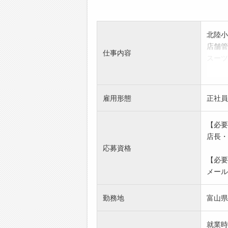
北陸小
店舗管
仕事内容
スーツ
売上管
スーツ
まずは
雇用形態
正社員
○従事
[請負
【必要
店長・
応募資格
【必要
メール
勤務地
富山県
就業時