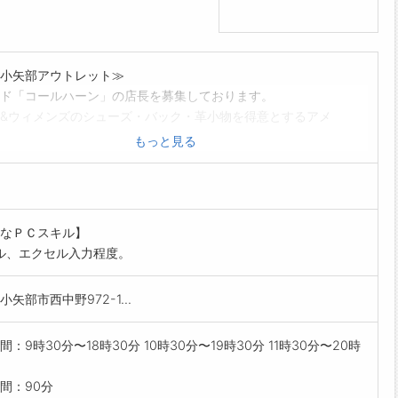
小矢部アウトレット≫
ド「コールハーン」の店長を募集しております。
&ウィメンズのシューズ・バック・革小物を得意とするアメ
代表するブランドです。
もっと見る
識は先輩社員が丁寧にお教えするのでジャンル未経験の方も
てご応募ください。
客をメインに、スタッフ教育やVMDもお願いします。
舗も多数あるのでサポート体制も整っています。
なＰＣスキル】
ップアップ可能
ル、エクセル入力程度。
くは複数店舗管理や営業拡大のプロデューサーへの道も。
キャリアに関する制度が整っている為、安心して長く働き
小矢部市西中野972-1...
けられる環境です。 [請負業務」
間：9時30分〜18時30分 10時30分〜19時30分 11時30分〜20時
間：90分