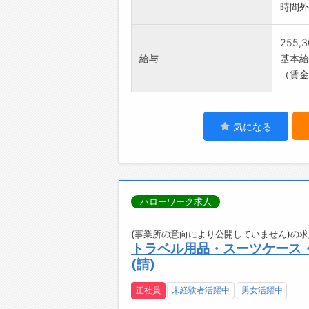
時間外
255,
給与
基本給：
（賃金
気になる
ハローワーク求人
(事業所の意向により公開していません)の求
トラベル用品・スーツケース
(請)
正社員
未経験者活躍中
男女活躍中