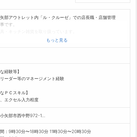
矢部アウトレット内「ル・クルーゼ」での店長職・店舗管理
事です。
具・キッチン雑貨を取り扱っています。
理・スタッフ育成等の店舗運営管理全般を行って頂きます。
もっと見る
すべき業務の変更範囲:面接時等に別途明示
[請負業務]
な経験等】
リーダー等のマネージメント経験
なＰＣスキル】
、エクセル入力程度
小矢部市西中野972-1...
間：9時30分〜18時30分 11時30分〜20時30分