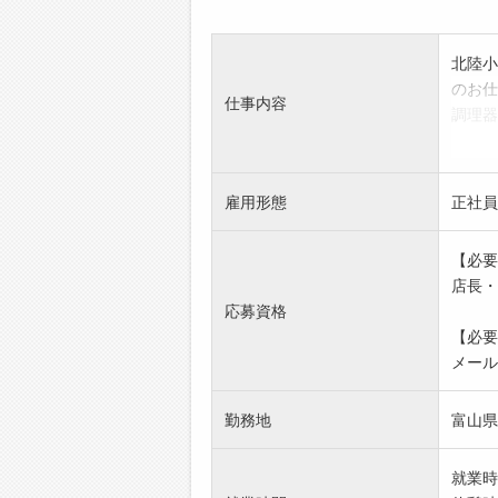
北陸小
のお仕
仕事内容
調理器
売上管
○従事
雇用形態
正社員
【必要
店長・
応募資格
【必要
メール
勤務地
富山県
就業時