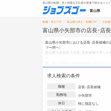
富山県の転職・求人情報を正社員や派遣で探せるジョブ
富山県
転職・求人TOP
富山県の求人・転職TOP
小矢部
富山県小矢部市の店長･店
メニュー
富山県小矢部市における店長･店長候補の
ゴー調べ）。
トップ
富山県小矢部市で店長･店長候補で求人を
す。
詳細情報で求人を探す
富山県小矢部市の地域密着型の求人サイト
員の求人
は0件、
アルバイト・パートの求
ハローワークにはない求人も多数扱ってお
求人検索の条件
の求人・転職情報を探している方は、ぜひ
職種
店長･店長候補
勤務地
小矢部市
休日
特に指定なし