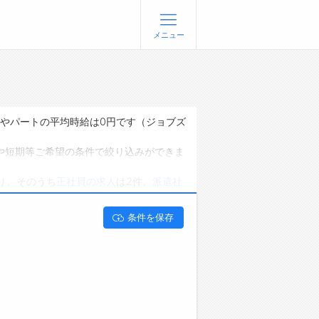
メニュー
登録
ログイン
ョブズゴーについて
トやパートの平均時給は0円です（ジョブズ
社概要
や短期等ご希望の条件で絞り込みができま
問い合わせ
り、そのうち
正社員の求人
は2件、
派遣社
くあるご質問
能です。 富山県小矢部市で店長･店長候補
条件を保存