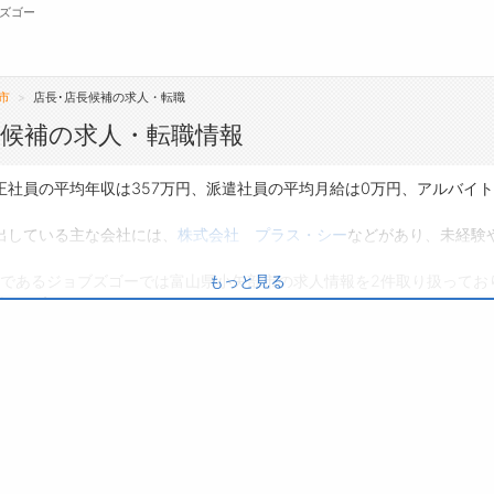
ズゴー
市
店長･店長候補の求人・転職
無料会員
長候補の求人・転職情報
転職支援サービスについて
ジ
正社員の平均年収は357万円、派遣社員の平均月給は0万円、アルバイ
転職ノウハウ(応募書類の書き方・面接対策な
会
出している主な会社には、
株式会社 プラス・シー
などがあり、未経験
ど)
お
であるジョブズゴーでは富山県小矢部市の求人情報を2件取り扱ってお
もっと見る
転職・採用コラム
よ
人
は0件です。
り、転職だけでなく、第二新卒から50代・60代以上の方の再就職も可
興味のある職種に応募してみてくださいね。