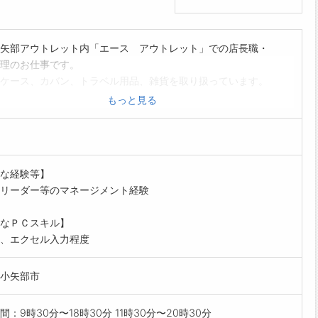
矢部アウトレット内「エース アウトレット」での店長職・
理のお仕事です。
ケース、カバン、トラベル用品、雑貨を取り扱っています。
理・スタッフ育成等の店舗運営管理全般を行って頂きます。
もっと見る
ケースやカバンの知識は入社後にレクチャーしますので、
気軽にご応募ください。
すべき業務の変更範囲:面接時等に別途明示
業務]
な経験等】
リーダー等のマネージメント経験
なＰＣスキル】
、エクセル入力程度
小矢部市
間：9時30分〜18時30分 11時30分〜20時30分