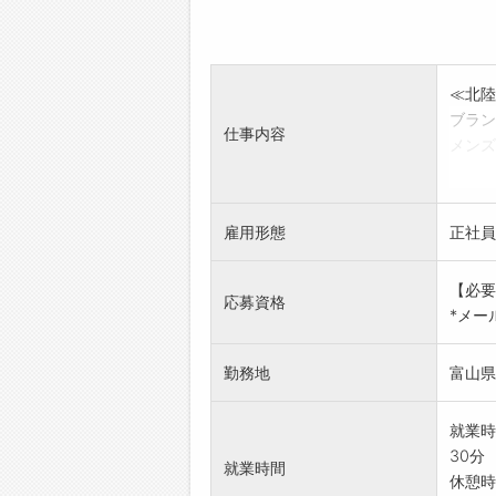
≪北陸
ブラン
仕事内容
メンズ
リカを
専門知
安心し
雇用形態
正社員
販売接
系列店
【必要
※ステ
応募資格
*メー
ゆくゆ
収入や
勤務地
富山県
続
就業時
30分
就業時間
休憩時