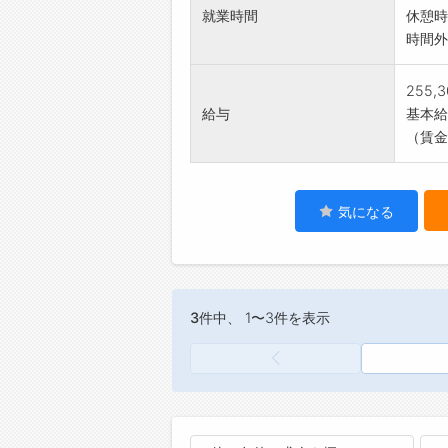
就業時間
休憩時
時間外
255,
給与
基本給：
（賃金
気になる
3件
中、 1〜3件を表示