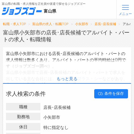
富山県の転職・求人情報を正社員や派遣で探せるジョブズゴー
富山県
メニュー
転職・求人TOP
富山県の求人・転職TOP
小矢部市
店長･店長候補
アルバ
無料会員登録
ログイン
富山県小矢部市の店長･店長候補でアルバイト・パー
トの求人・転職情報
メニュー
富山県小矢部市における店長･店長候補のアルバイト・パートの
求人情報は数多くあり、アルバイト・パートの平均時給は0円で
トップ
す（ジョブズゴー調べ）。
詳細情報で求人を探す
富山県小矢部市で店長･店長候補のアルバイト・パートで求人を
出している主な会社には、
株式会社 プラス・シー
などがあり、
もっと見る
転職支援サービスについて
未経験や短期等ご希望の条件で絞り込みができます。
富山県小矢部市の地域密着型の求人サイトであるジョブズゴーで
求人検索の条件
条件を保存
転職ノウハウ(応募書類の書き方・面接対策など)
は富山県小矢部市のアルバイト・パートとして働ける店長･店長
候補の求人情報を0件取り扱っています。
転職・採用コラム
職種
店長･店長候補
ハローワークにはない求人も多数扱っており、転職だけでなく、
第二新卒から50代・60代以上の方の再就職も可能です。 富山県
勤務地
小矢部市
ジョブズゴーについて
小矢部市で店長･店長候補のアルバイト・パートの求人・転職情
休日
特に指定なし
報を探している方は、ぜひ興味のある職種に応募してみてくださ
会社概要