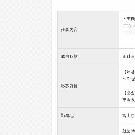
・重機
(主な
仕事内容
*業務
【変更
※面接
を受け
雇用形態
正社員
【年齢
〜64
応募資格
【必要
車両系
勤務地
富山県
就業時