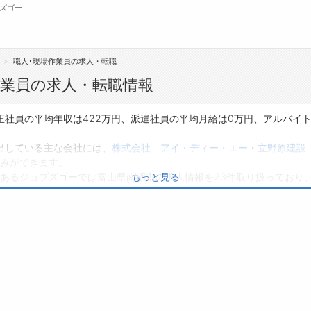
ズゴー
職人･現場作業員の求人・転職
無料会員
作業員の求人・転職情報
転職支援サービスについて
ジ
正社員の平均年収は422万円、派遣社員の平均月給は0万円、アルバイ
転職ノウハウ(応募書類の書き方・面接対策な
会
出している主な会社には、
株式会社 アイ・ディー・エー
・
立野原建設
ど)
みができます。
お
あるジョブズゴーでは富山県南砺市の求人情報を23件取り扱っており
もっと見る
転職・採用コラム
よ
は0件です。
り、転職だけでなく、第二新卒から50代・60代以上の方の再就職も可
興味のある職種に応募してみてくださいね。