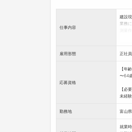
建設現
業務に
仕事内容
測量作
季は地
、未経
ップア
雇用形態
正社員
【変更
※面接
【年齢
を受け
〜64
クの紹
応募資格
【必要
未経験
勤務地
富山県
就業時