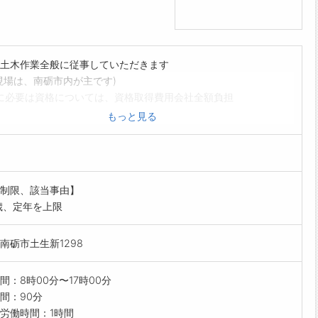
土木作業全般に従事していただきます
現場は、南砺市内が主です)
に必要は資格については、資格取得費用会社全額負担
範囲:変更なし】
もっと見る
を希望される方は、事前にハローワークの「紹介状」の交付
て下さい
制限、該当事由】
歳、定年を上限
南砺市土生新1298
間：8時00分〜17時00分
間：90分
労働時間：1時間