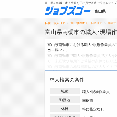
富山県の転職・求人情報を正社員や派遣で探せるジョブ
富山県
転職・求人TOP
富山県の求人・転職TOP
南砺市
富山県南砺市の職人･現場
メニュー
富山県南砺市における職人･現場作業員の
ゴー調べ）。
トップ
富山県南砺市で職人･現場作業員で求人を
り、未経験や短期等ご希望の条件で絞り込
詳細情報で求人を探す
富山県南砺市の地域密着型の求人サイトで
の求人
は0件、
アルバイト・パートの求人
ハローワークにはない求人も多数扱ってお
求人検索の条件
の求人・転職情報を探している方は、ぜひ
職種
職人･現場作業員
勤務地
南砺市
休日
特に指定なし