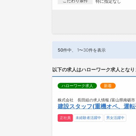
こだわり条件
特に指定なし
50件
中、 1〜30件を表示
以下の求人はハローワーク求人となり
ハローワーク求人
新着
株式会社 長田組の求人情報 /富山県南砺市
建設スタッフ(重機オペ、運転
正社員
未経験者活躍中
男女活躍中