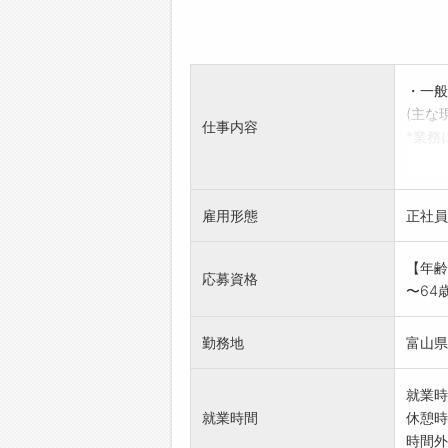
・一般
(主な
仕事内容
*業務
【変更
※面接
を受け
雇用形態
正社員
【年齢
応募資格
〜64
勤務地
富山県
就業時
就業時間
休憩時
時間外