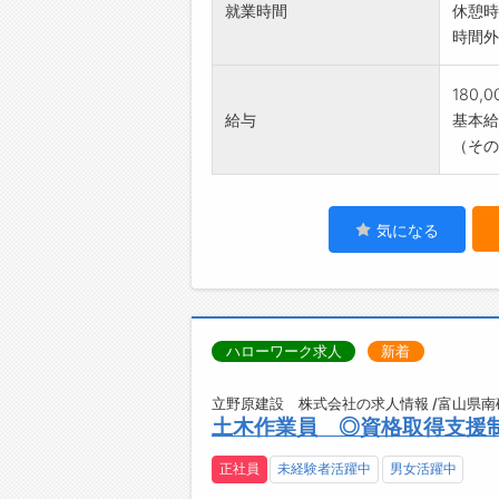
就業時間
休憩時
時間外
180,
給与
基本給：
（その
気になる
ハローワーク求人
新着
立野原建設 株式会社の求人情報 /富山県南
土木作業員 ◎資格取得支援
正社員
未経験者活躍中
男女活躍中