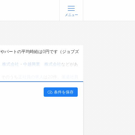
メニュー
登録
ログイン
ョブズゴーについて
トやパートの平均時給は0円です（ジョブズ
社概要
 株式会社
・
中越興業 株式会社
などがあ
問い合わせ
、そのうち
正社員の求人
は20件、
派遣社員
くあるご質問
能です。 富山県南砺市で職人･現場作業員
条件を保存