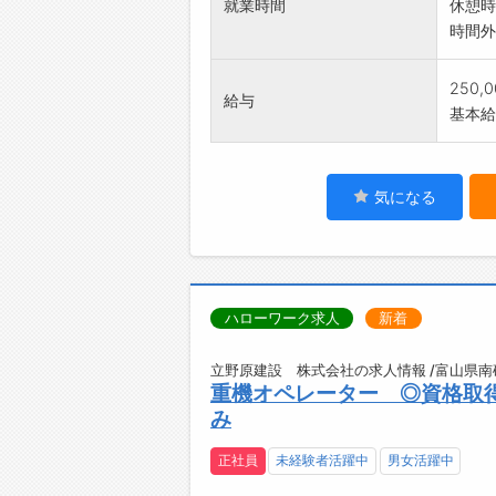
就業時間
休憩時
時間外
250,
給与
基本給：
気になる
ハローワーク求人
新着
立野原建設 株式会社の求人情報 /富山県南
重機オペレーター ◎資格取
み
正社員
未経験者活躍中
男女活躍中