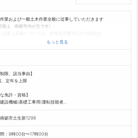
作業および一般土木作業全般に従事していただきます
現場は、南砺市内が主です)
に必要は資格については、資格取得費用会社全額負担
範囲:変更なし】
もっと見る
を希望される方は、事前にハローワークの「紹介状」の交付
て下さい
制限、該当事由】
歳、定年を上限
な免許・資格】
建設機械(基礎工事用)運転技能者...
南砺市土生新1298
間：8時00分〜17時00分