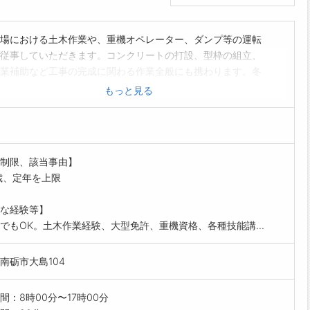
場における土木作業や、重機オペレーター、ダンプ等の運転
従事していただきます。コンクリートの打設、型枠の組立、
業補助など工事の完成に関わる作業全般にも携わります。冬
域の除雪作業を行う場合があります。経験者は大歓迎ですが
もっと見る
験でも意欲があれば大丈夫です。将来的に施工管理へのステ
ップも可能です。
範囲:変更なし】
を希望される方は、事前にハローワークの「紹介状」の交付
制限、該当事由】
てください。ただし、オンライン自主応募の方はハローワー
歳、定年を上限
介状は不要です。
な経験等】
でもOK。土木作業経験、大型免許、重機資格、各種技能講...
南砺市大島104
間：8時00分〜17時00分