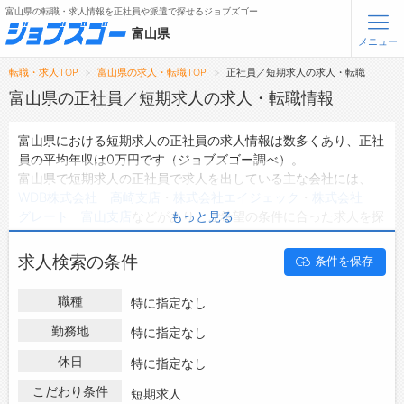
富山県の転職・求人情報を正社員や派遣で探せるジョブズゴー
富山県
メニュー
転職・求人TOP
富山県の求人・転職TOP
正社員／短期求人の求人・転職
無料会員登録
ログイン
富山県の正社員／短期求人の求人・転職情報
富山県における短期求人の正社員の求人情報は数多くあり、正社
メニュー
員の平均年収は0万円です（ジョブズゴー調べ）。
富山県で短期求人の正社員で求人を出している主な会社には、
トップ
WDB株式会社 高崎支店
・
株式会社エイジェック
・
株式会社
詳細情報で求人を探す
グレート 富山支店
などがあり、ご希望の条件に合った求人を探
もっと見る
すことできます。
富山県の地域密着型の求人サイトであるジョブズゴーでは富山県
転職支援サービスについて
求人検索の条件
条件を保存
の正社員として働ける求人情報を0件取り扱っています。
ハローワークにはない求人も多数扱っており、転職だけでなく、
転職ノウハウ(応募書類の書き方・面接対策など)
職種
特に指定なし
第二新卒から50代・60代以上の方の再就職も可能です。 富山県
転職・採用コラム
で短期求人の正社員の求人・転職情報を探している方は、ぜひ興
勤務地
特に指定なし
味のある職種に応募してみてくださいね。
休日
ジョブズゴーについて
特に指定なし
こだわり条件
短期求人
会社概要