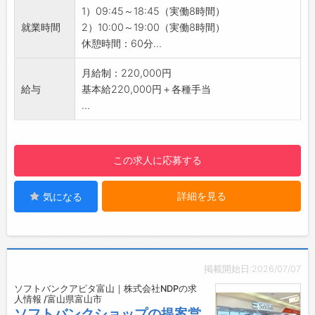
・資格取得支援や試験のバックアップが充実し
・入社後も、ご利用中のキャリアをそのままお
1）09:45～18:45（実働8時間）
ており、社員の成長をサポートします！
使いいただけます！
就業時間
2）10:00～19:00（実働8時間）
・個人の頑張りをしっかり評価し、店長や副店
◇残業は月平均5時間◎
休憩時間：60分...
長などの管理職へのキャリアアップも可能です
・オンとオフのメリハリをつけながら働ける環
◎
境です♪
月給制：220,000円
・社歴や年齢に関係なく、チャレンジする意欲
【1日の業務の流れ】
給与
基本給220,000円＋各種手当
を大切にし、応援します♪
■開店：朝一番のお客様を笑顔でお出迎え！
...
【職場の雰囲気】
■接客：​お客様一人ひとり丁寧に向き合いま
・社員同士の仲が良く、活気あふれる職場でや
す！
りがいを持って働ける環境です♪
■先輩と交流：分からないことがあればすぐに
この求人に応募する
・20代～30代の役職者も活躍しており、自分
相談できます♪
に合った目標を持って働けることが当社の強み
■売上管理：​日々の売上を確認します。
詳細を見る
気になる
です◎
■閉店：​一日の振り返りを行い、翌日に備えま
【先輩社員の声】
す！
「研修期間中は、教育担当の方が私たちのペー
【やりがい】
スに合わせて進めてくださり、あっという間に
・幅広い年齢層のお客様と接する中で、自然と
時間が過ぎました。」
コミュニケーションスキルが磨かれ、自分自身
掲載開始日:2026/07/07
「お客様一人ひとりとじっくり向き合える環境
の成長を実感できます◎
ソフトバンクアピタ富山｜株式会社NDPの求
があり、丁寧に接客することで、お客様から
・お客様から感謝の言葉をいただける瞬間は最
人情報 /富山県富山市
『こんなに親切に対応してもらえるなんて！』
大の喜びです♪
ソフトバンクショップの提案営