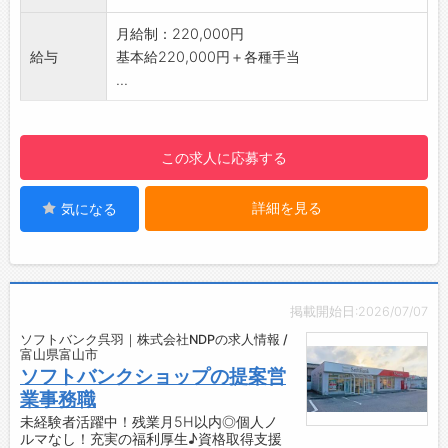
・オンとオフのメリハリをつけながら働ける環
境です♪
月給制：220,000円
【1日の業務の流れ】
給与
基本給220,000円＋各種手当
■開店：朝一番のお客様を笑顔でお出迎え！
...
■接客：​お客様一人ひとり丁寧に向き合いま
す！
■先輩と交流：分からないことがあればすぐに
この求人に応募する
相談できます♪
■売上管理：​日々の売上を確認します。
詳細を見る
気になる
■閉店：​一日の振り返りを行い、翌日に備えま
す！
【やりがい】
・幅広い年齢層のお客様と接する中で、自然と
コミュニケーションスキルが磨かれ、自分自身
掲載開始日:2026/07/07
の成長を実感できます◎
ソフトバンク呉羽｜株式会社NDPの求人情報 /
・お客様から感謝の言葉をいただける瞬間は最
富山県富山市
大の喜びです♪
ソフトバンクショップの提案営
【約2ヶ月間の充実した研修カリキュラム】
業事務職
◆座学研修
未経験者活躍中！残業月5H以内◎個人ノ
ルマなし！充実の福利厚生♪資格取得支援
・入社後14日間の座学研修で、ビジネスマナー