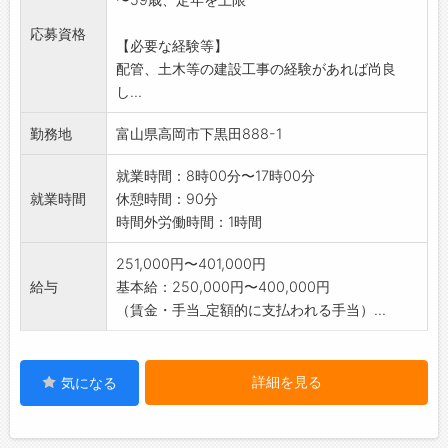
〇工事車両の運転操作 3・4tダンプ・油圧シ
ョベル・ユニック
応募資格
【必要な経験等】
〇工事成果も大切ですが、最も重要なのは安全
配管、土木等の建設工事の経験があれば尚良
第一!
し...
【作業工程について】
道路を水道管を入れる深さまで掘る掘削作業
勤務地
富山県高岡市下黒田888-1
水道管を既定の深さ・位置に収める管布設作業
管布設後に道路を埋め舗装復旧を行う埋戻し作
就業時間：8時00分〜17時00分
業
就業時間
休憩時間：90分
時間外労働時間：1時間
251,000円〜401,000円
給与
基本給：250,000円〜400,000円
（賃金・手当_定額的に支払われる手当）...
詳細を見る
気になる