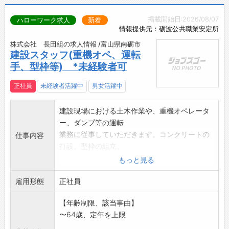
掲載開始日:2026/08/07
ハローワーク求人
新着
情報提供元：砺波公共職業安定所
株式会社 長田組の求人情報 /富山県南砺市
建設スタッフ(重機オペ、運転
手、型枠等) *未経験者可
正社員
未経験者活躍中
男女活躍中
建設現場における土木作業や、重機オペレータ
ー、ダンプ等の運転
業務に従事していただきます。コンクリートの
仕事内容
打設、型枠の組立、
測量作業補助など工事の完成に関わる作業全般
もっと見る
にも携わります。冬
雇用形態
季は地域の除雪作業を行う場合があります。経
正社員
験者は大歓迎ですが
【年齢制限、該当事由】
、未経験でも意欲があれば大丈夫です。将来的
〜64歳、定年を上限
に施工管理へのステ
ップアップも可能です。