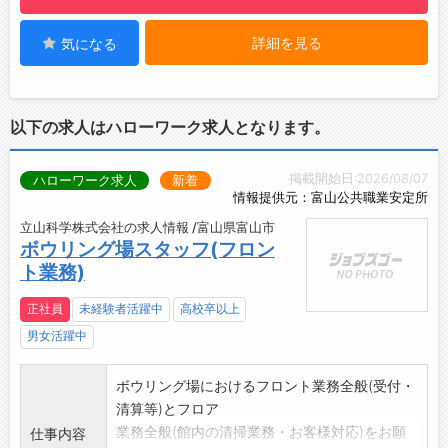
に合った目標を持って働けることが当社の強み
■売上管理：​日々の売上を確認します。
詳細を見る
気になる
です◎
■閉店：​一日の振り返りを行い、翌日に備えま
【先輩社員の声】
す！
「研修期間中は、教育担当の方が私たちのペー
【やりがい】
スに合わせて進めてくださり、あっという間に
・幅広い年齢層のお客様と接する中で、自然と
以下の求人はハローワーク求人となります。
時間が過ぎました。」
コミュニケーションスキルが磨かれ、自分自身
「お客様一人ひとりとじっくり向き合える環境
の成長を実感できます◎
掲載開始日:2026/08/07
があり、丁寧に接客することで、お客様から
ハローワーク求人
新着
・お客様から感謝の言葉をいただける瞬間は最
情報提供元：富山公共職業安定所
『こんなに親切に対応してもらえるなんて！』
大の喜びです♪
と感動の声をいただくこともあり、とても嬉し
【約2ヶ月間の充実した研修カリキュラム】
立山科学株式会社の求人情報 /富山県富山市
ボウリング場スタッフ(フロン
かったです。
◆座学研修
ト業務)
また、先輩方も皆さん親切で優しく、知識や
・入社後14日間の座学研修で、ビジネスマナー
スキルが豊富なので、尊敬しています。
や接客スキル、各種サービスや機種のスペック
正社員
未経験者活躍中
高校卒以上
いつか私も『この人についていきたい！』と
をはじめとする専門知識を習得します。
男女活躍中
思ってもらえるようなスタッフになりたいで
↓
す。」
◆OJT研修
ボウリング場におけるフロント業務全般(受付・
・店舗配属後、入社して2ヶ月間はOJTにより
清算等)とフロア
先輩がしっかりとサポートします♪
業務全般(館内の清掃業務・お客様対応)をお願
仕事内容
・分からないことがあればすぐに相談できる環