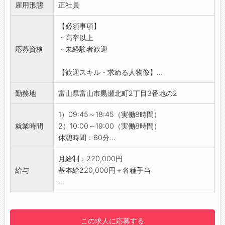
的確なアドバイスをしてくれます＾＾
雇用形態
ます！
正社員
◆社内研修
【おすすめポイント】
【必須事項】
・店舗配属後も、全社員向けに定期的に開催さ
◇未経験の方・ブランクがある方もOK！
・高卒以上
れる研修で、人間力を高める機会があります！
・充実した研修とサポート体制で安心してスタ
応募資格
・未経験者歓迎
・「コミュニケーション能力研修」「チームワ
ートできます◎
ーク研修」「話し方研修」など、 ゲームや実践
◇個人ノルマなし！
【歓迎スキル・求める人物像】...
を交えながら、楽しくスキルアップできる内容
・みんなで協力しながら、目標達成を目指して
です♪
業務に取り組みます＾＾
勤務地
富山県富山市黒瀬北町2丁目3番地の2
【ステップアップ】
◇携帯キャリアの乗り換え不要♪
・資格取得支援や試験のバックアップが充実し
・入社後も、ご利用中のキャリアをそのままお
1）09:45～18:45（実働8時間）
ており、社員の成長をサポートします！
使いいただけます！
就業時間
2）10:00～19:00（実働8時間）
・個人の頑張りをしっかり評価し、店長や副店
◇残業は月平均5時間◎
休憩時間：60分...
長などの管理職へのキャリアアップも可能です
・オンとオフのメリハリをつけながら働ける環
◎
境です♪
月給制：220,000円
・社歴や年齢に関係なく、チャレンジする意欲
【1日の業務の流れ】
給与
基本給220,000円＋各種手当
を大切にし、応援します♪
■開店：朝一番のお客様を笑顔でお出迎え！
...
【職場の雰囲気】
■接客：​お客様一人ひとり丁寧に向き合いま
・社員同士の仲が良く、活気あふれる職場でや
す！
りがいを持って働ける環境です♪
■先輩と交流：分からないことがあればすぐに
この求人に応募する
・20代～30代の役職者も活躍しており、自分
相談できます♪