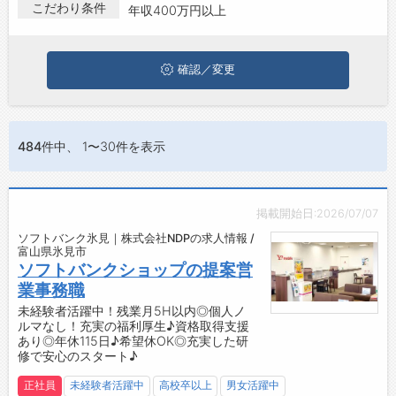
で販売･接客の年収400万円以上の求人・転職情報を探している
こだわり条件
年収400万円以上
お問い合わせ
方は、ぜひ興味のある職種に応募してみてくださいね。
よくあるご質問
確認／変更
484件
中、 1〜30件を表示
掲載開始日:2026/07/07
ソフトバンク氷見｜株式会社NDPの求人情報 /
富山県氷見市
ソフトバンクショップの提案営
業事務職
未経験者活躍中！残業月5H以内◎個人ノ
ルマなし！充実の福利厚生♪資格取得支援
あり◎年休115日♪希望休OK◎充実した研
修で安心のスタート♪
正社員
未経験者活躍中
高校卒以上
男女活躍中