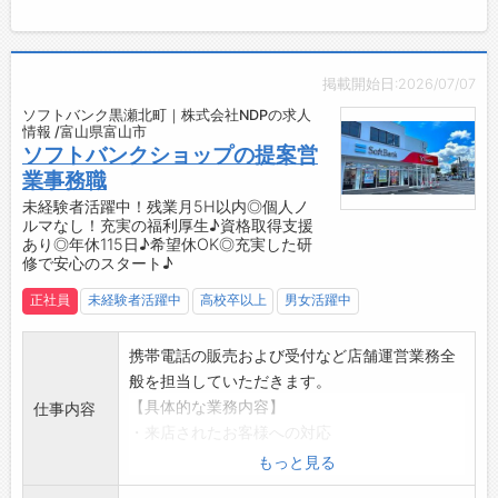
「研修期間中は、教育担当の方が私たちのペー
【やりがい】
スに合わせて進めてくださり、あっという間に
・幅広い年齢層のお客様と接する中で、自然と
時間が過ぎました。」
コミュニケーションスキルが磨かれ、自分自身
掲載開始日:2026/07/07
「お客様一人ひとりとじっくり向き合える環境
の成長を実感できます◎
ソフトバンク黒瀬北町｜株式会社NDPの求人
があり、丁寧に接客することで、お客様から
・お客様から感謝の言葉をいただける瞬間は最
情報 /富山県富山市
『こんなに親切に対応してもらえるなんて！』
大の喜びです♪
ソフトバンクショップの提案営
と感動の声をいただくこともあり、とても嬉し
【約2ヶ月間の充実した研修カリキュラム】
業事務職
かったです。
◆座学研修
未経験者活躍中！残業月5H以内◎個人ノ
ルマなし！充実の福利厚生♪資格取得支援
また、先輩方も皆さん親切で優しく、知識や
・入社後14日間の座学研修で、ビジネスマナー
あり◎年休115日♪希望休OK◎充実した研
スキルが豊富なので、尊敬しています。
や接客スキル、各種サービスや機種のスペック
修で安心のスタート♪
いつか私も『この人についていきたい！』と
をはじめとする専門知識を習得します。
正社員
未経験者活躍中
高校卒以上
男女活躍中
思ってもらえるようなスタッフになりたいで
↓
す。」
◆OJT研修
・店舗配属後、入社して2ヶ月間はOJTにより
携帯電話の販売および受付など店舗運営業務全
先輩がしっかりとサポートします♪
般を担当していただきます。
・分からないことがあればすぐに相談できる環
【具体的な業務内容】
仕事内容
境で、実務を通じてスキルを磨けます◎
・来店されたお客様への対応
・先輩社員の8割以上が業界未経験からの入社
・新サービス・プランのご案内
もっと見る
で、悩みにも共感しやすく、実体験を活かした
◎店舗配属後は、シンプルな業務からお任せし