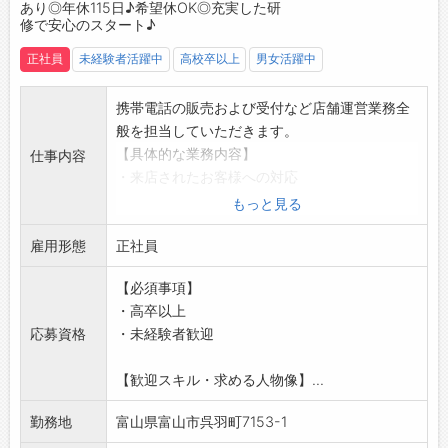
あり◎年休115日♪希望休OK◎充実した研
や接客スキル、各種サービスや機種のスペック
修で安心のスタート♪
をはじめとする専門知識を習得します。
正社員
未経験者活躍中
高校卒以上
男女活躍中
↓
◆OJT研修
・店舗配属後、入社して2ヶ月間はOJTにより
携帯電話の販売および受付など店舗運営業務全
先輩がしっかりとサポートします♪
般を担当していただきます。
・分からないことがあればすぐに相談できる環
【具体的な業務内容】
仕事内容
境で、実務を通じてスキルを磨けます◎
・来店されたお客様への対応
・先輩社員の8割以上が業界未経験からの入社
・新サービス・プランのご案内
もっと見る
で、悩みにも共感しやすく、実体験を活かした
◎店舗配属後は、シンプルな業務からお任せし
的確なアドバイスをしてくれます＾＾
雇用形態
ます！
正社員
◆社内研修
【おすすめポイント】
【必須事項】
・店舗配属後も、全社員向けに定期的に開催さ
◇未経験の方・ブランクがある方もOK！
・高卒以上
れる研修で、人間力を高める機会があります！
・充実した研修とサポート体制で安心してスタ
応募資格
・未経験者歓迎
・「コミュニケーション能力研修」「チームワ
ートできます◎
ーク研修」「話し方研修」など、 ゲームや実践
◇個人ノルマなし！
【歓迎スキル・求める人物像】...
を交えながら、楽しくスキルアップできる内容
・みんなで協力しながら、目標達成を目指して
です♪
業務に取り組みます＾＾
勤務地
富山県富山市呉羽町7153-1
【ステップアップ】
◇携帯キャリアの乗り換え不要♪