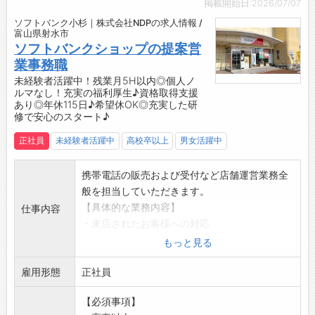
掲載開始日:2026/07/07
「お客様一人ひとりとじっくり向き合える環境
の成長を実感できます◎
ソフトバンク小杉｜株式会社NDPの求人情報 /
があり、丁寧に接客することで、お客様から
・お客様から感謝の言葉をいただける瞬間は最
富山県射水市
『こんなに親切に対応してもらえるなんて！』
大の喜びです♪
ソフトバンクショップの提案営
と感動の声をいただくこともあり、とても嬉し
【約2ヶ月間の充実した研修カリキュラム】
業事務職
かったです。
◆座学研修
未経験者活躍中！残業月5H以内◎個人ノ
ルマなし！充実の福利厚生♪資格取得支援
また、先輩方も皆さん親切で優しく、知識や
・入社後14日間の座学研修で、ビジネスマナー
あり◎年休115日♪希望休OK◎充実した研
スキルが豊富なので、尊敬しています。
や接客スキル、各種サービスや機種のスペック
修で安心のスタート♪
いつか私も『この人についていきたい！』と
をはじめとする専門知識を習得します。
正社員
未経験者活躍中
高校卒以上
男女活躍中
思ってもらえるようなスタッフになりたいで
↓
す。」
◆OJT研修
・店舗配属後、入社して2ヶ月間はOJTにより
携帯電話の販売および受付など店舗運営業務全
先輩がしっかりとサポートします♪
般を担当していただきます。
・分からないことがあればすぐに相談できる環
【具体的な業務内容】
仕事内容
境で、実務を通じてスキルを磨けます◎
・来店されたお客様への対応
・先輩社員の8割以上が業界未経験からの入社
・新サービス・プランのご案内
もっと見る
で、悩みにも共感しやすく、実体験を活かした
◎店舗配属後は、シンプルな業務からお任せし
的確なアドバイスをしてくれます＾＾
雇用形態
ます！
正社員
◆社内研修
【おすすめポイント】
【必須事項】
・店舗配属後も、全社員向けに定期的に開催さ
◇未経験の方・ブランクがある方もOK！