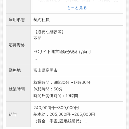
新、受注処理、
もっと見る
お客様対応、売上集計、販売促進業務を担当
雇用形態
します。
契約社員
○入社後は商品知識を習得するため、入荷・検
【必要な経験等】
品・出荷業務も経験
不問
していただきます。
応募資格
○繁忙時はチームで協力し、検品・梱包・出荷
ECサイト運営経験があれば尚可
業務を行います。
...
〔変更範囲:会
社の定める業務〕
勤務地
富山県高岡市
※入社1年後からは常用雇用に移行します。
就業時間：8時30分〜17時30分
就業時間
休憩時間：60分
時間外労働時間：10時間
240,000円〜300,000円
給与
基本給：205,000円〜265,000円
（賃金・手当_固定残業代）...