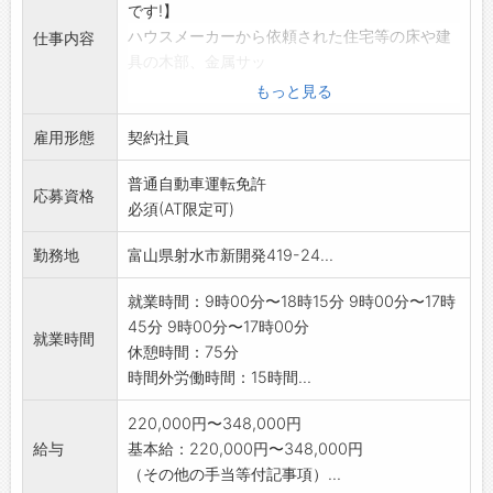
です!】
ハウスメーカーから依頼された住宅等の床や建
仕事内容
具の木部、金属サッ
シ、ステンレス等の傷を補修する仕事です。
もっと見る
・床、建具、金属サッシ補修・床のピース交
雇用形態
換や表層貼り替え
契約社員
・ステンレス部材の溶接、研磨による補修
普通自動車運転免許
例)木部の補修の簡単な流れ
応募資格
必須(AT限定可)
1.パテを使って埋めて成形
2.木目を書いて色柄を復元
勤務地
富山県射水市新開発419-24...
3.色味・艶を合わせて完成
入社後3ヶ月間は先輩に同行して仕事の流れ
就業時間：9時00分〜18時15分 9時00分〜17時
や技術を学びます。
45分 9時00分〜17時00分
就業時間
「変更範
休憩時間：75分
囲:変更なし」
時間外労働時間：15時間...
220,000円〜348,000円
給与
基本給：220,000円〜348,000円
（その他の手当等付記事項）...