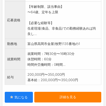
*土日祝日はお休みです。(11月・12月以外)
【年齢制限、該当事由】
*随時、工場内見学も大歓迎!お気軽にお問い合
〜64歳、定年を上限
わせください。
【業務変更範囲:変更なし】
応募資格
【必要な経験等】
生産現場(食品、非食品)での勤務経験あれば尚
良し...
勤務地
富山県高岡市金屋(牧野)135番地の1
就業時間：7時30分〜16時30分
就業時間
休憩時間：60分
時間外労働時間：0時間...
200,000円〜350,000円
給与
基本給：200,000円〜350,000円
詳細を見る
気になる