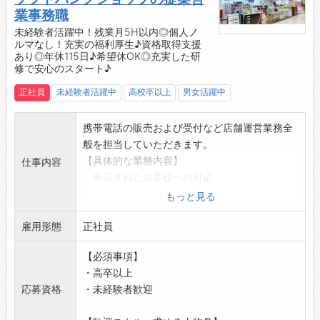
と感動の声をいただくこともあり、とても嬉し
【約2ヶ月間の充実した研修カリキュラム】
業事務職
かったです。
◆座学研修
未経験者活躍中！残業月5H以内◎個人ノ
ルマなし！充実の福利厚生♪資格取得支援
また、先輩方も皆さん親切で優しく、知識や
・入社後14日間の座学研修で、ビジネスマナー
あり◎年休115日♪希望休OK◎充実した研
スキルが豊富なので、尊敬しています。
や接客スキル、各種サービスや機種のスペック
修で安心のスタート♪
いつか私も『この人についていきたい！』と
をはじめとする専門知識を習得します。
正社員
未経験者活躍中
高校卒以上
男女活躍中
思ってもらえるようなスタッフになりたいで
↓
す。」
◆OJT研修
・店舗配属後、入社して2ヶ月間はOJTにより
携帯電話の販売および受付など店舗運営業務全
先輩がしっかりとサポートします♪
般を担当していただきます。
・分からないことがあればすぐに相談できる環
【具体的な業務内容】
仕事内容
境で、実務を通じてスキルを磨けます◎
・来店されたお客様への対応
・先輩社員の8割以上が業界未経験からの入社
・新サービス・プランのご案内
もっと見る
で、悩みにも共感しやすく、実体験を活かした
◎店舗配属後は、シンプルな業務からお任せし
的確なアドバイスをしてくれます＾＾
雇用形態
ます！
正社員
◆社内研修
【おすすめポイント】
【必須事項】
・店舗配属後も、全社員向けに定期的に開催さ
◇未経験の方・ブランクがある方もOK！
・高卒以上
れる研修で、人間力を高める機会があります！
・充実した研修とサポート体制で安心してスタ
応募資格
・未経験者歓迎
・「コミュニケーション能力研修」「チームワ
ートできます◎
ーク研修」「話し方研修」など、 ゲームや実践
◇個人ノルマなし！