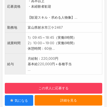
・高卒以上
れる研修で、人間力を高める機会があります！
・充実した研修とサポート体制で安心してスタ
応募資格
・未経験者歓迎
・「コミュニケーション能力研修」「チームワ
ートできます◎
ーク研修」「話し方研修」など、 ゲームや実践
◇個人ノルマなし！
【歓迎スキル・求める人物像】...
を交えながら、楽しくスキルアップできる内容
・みんなで協力しながら、目標達成を目指して
です♪
業務に取り組みます＾＾
勤務地
富山県射水市三ケ2467
【ステップアップ】
◇携帯キャリアの乗り換え不要♪
・資格取得支援や試験のバックアップが充実し
・入社後も、ご利用中のキャリアをそのままお
1）09:45～18:45（実働8時間）
ており、社員の成長をサポートします！
使いいただけます！
就業時間
2）10:00～19:00（実働8時間）
・個人の頑張りをしっかり評価し、店長や副店
◇残業は月平均5時間◎
休憩時間：60分...
長などの管理職へのキャリアアップも可能です
・オンとオフのメリハリをつけながら働ける環
◎
境です♪
月給制：220,000円
・社歴や年齢に関係なく、チャレンジする意欲
【1日の業務の流れ】
給与
基本給220,000円＋各種手当
を大切にし、応援します♪
■開店：朝一番のお客様を笑顔でお出迎え！
...
【職場の雰囲気】
■接客：​お客様一人ひとり丁寧に向き合いま
・社員同士の仲が良く、活気あふれる職場でや
す！
りがいを持って働ける環境です♪
■先輩と交流：分からないことがあればすぐに
この求人に応募する
・20代～30代の役職者も活躍しており、自分
相談できます♪
に合った目標を持って働けることが当社の強み
■売上管理：​日々の売上を確認します。
詳細を見る
気になる
です◎
■閉店：​一日の振り返りを行い、翌日に備えま
【先輩社員の声】
す！