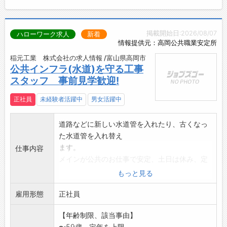
掲載開始日:2026/08/07
ハローワーク求人
新着
情報提供元：高岡公共職業安定所
稲元工業 株式会社の求人情報 /富山県高岡市
公共インフラ(水道)を守る工事
スタッフ 事前見学歓迎!
正社員
未経験者活躍中
男女活躍中
道路などに新しい水道管を入れたり、古くなっ
た水道管を入れ替え
ます。
仕事内容
メインが公共のお仕事で安定、土日は休み、定
時に帰れます。
もっと見る
〇会社に出社後社用車にて現場に向かいます。
雇用形態
〇勤務エリアは主に高岡市内 ※転勤なし
正社員
〇水道管を入れる箇所の掘削作業(人力作業と機
【年齢制限、該当事由】
械作業あり)
〜59歳、定年を上限