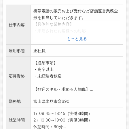
携帯電話の販売および受付など店舗運営業務全
般を担当していただきます。
【具体的な業務内容】
仕事内容
・来店されたお客様への対応
・新サービス・プランのご案内
もっと見る
◎店舗配属後は、シンプルな業務からお任せし
雇用形態
ます！
正社員
【おすすめポイント】
【必須事項】
◇未経験の方・ブランクがある方もOK！
・高卒以上
・充実した研修とサポート体制で安心してスタ
応募資格
・未経験者歓迎
ートできます◎
◇個人ノルマなし！
【歓迎スキル・求める人物像】...
・みんなで協力しながら、目標達成を目指して
業務に取り組みます＾＾
勤務地
富山県氷見市窪690
◇携帯キャリアの乗り換え不要♪
・入社後も、ご利用中のキャリアをそのままお
1）09:45～18:45（実働8時間）
使いいただけます！
就業時間
2）10:00～19:00（実働8時間）
◇残業は月平均5時間◎
休憩時間：60分...