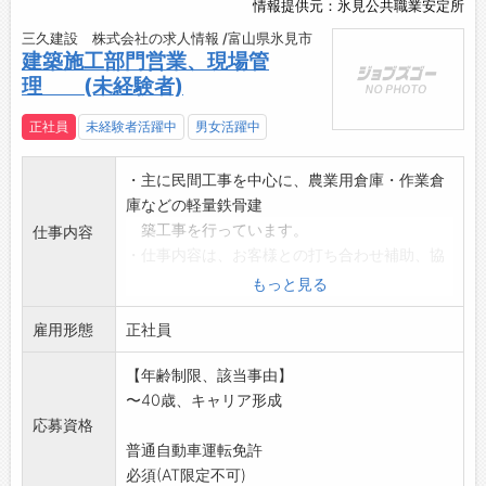
情報提供元：氷見公共職業安定所
三久建設 株式会社の求人情報 /富山県氷見市
建築施工部門営業、現場管
理 (未経験者)
正社員
未経験者活躍中
男女活躍中
・主に民間工事を中心に、農業用倉庫・作業倉
庫などの軽量鉄骨建
築工事を行っています。
仕事内容
・仕事内容は、お客様との打ち合わせ補助、協
力業者との連絡、現
もっと見る
場写真の管理、工程確認など、現場管理のサ
雇用形態
ポート業務からスタ
正社員
ートします。
【年齢制限、該当事由】
「変更範囲:変
〜40歳、キャリア形成
更なし」
応募資格
*未経験の方でも、先輩社員が丁寧に指導します
普通自動車運転免許
ので安心してご応
必須(AT限定不可)
募ください。