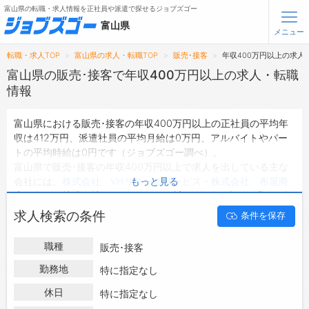
富山県の転職・求人情報を正社員や派遣で探せるジョブズゴー
富山県
メニュー
転職・求人TOP
富山県の求人・転職TOP
販売･接客
年収400万円以上の求人
無料会員登録
ログイン
富山県の販売･接客で年収400万円以上の求人・転職
情報
メニュー
富山県における販売･接客の年収400万円以上の正社員の平均年
収は412万円、派遣社員の平均月給は0万円、アルバイトやパー
トップ
トの平均時給は0円です（ジョブズゴー調べ）。
詳細情報で求人を探す
富山県で販売･接客の年収400万円以上で求人を出している主な
会社には、
株式会社 VHリテールサービス
・
株式会社 布屋商
もっと見る
転職支援サービスについて
店
・
島屋 株式会社
などがあり、ご希望の条件に合った求人を探
すことできます。
求人検索の条件
条件を保存
転職ノウハウ(応募書類の書き方・面接対策など)
富山県の地域密着型の求人サイトであるジョブズゴーでは富山県
の求人情報を222件取り扱っており、そのうち
正社員の求人
は
転職・採用コラム
職種
販売･接客
211件、
派遣社員の求人
は0件、
アルバイト・パートの求人
は0件
です。
勤務地
特に指定なし
ジョブズゴーについて
ハローワークにはない求人も多数扱っており、転職だけでなく、
休日
特に指定なし
第二新卒から50代・60代以上の方の再就職も可能です。 富山県
会社概要