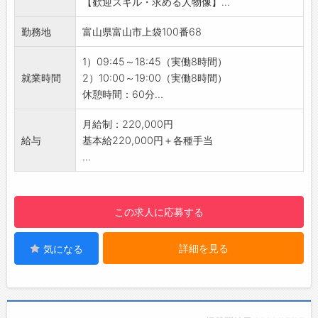
【歓迎スキル・求める人物像】...
を交えながら、楽しくスキルアップできる内容
・みんなで協力しながら、目標達成を目指して
です♪
業務に取り組みます＾＾
勤務地
富山県富山市上袋100番68
【ステップアップ】
◇携帯キャリアの乗り換え不要♪
・資格取得支援や試験のバックアップが充実し
・入社後も、ご利用中のキャリアをそのままお
1）09:45～18:45（実働8時間）
ており、社員の成長をサポートします！
使いいただけます！
就業時間
2）10:00～19:00（実働8時間）
・個人の頑張りをしっかり評価し、店長や副店
◇残業は月平均5時間◎
休憩時間：60分...
長などの管理職へのキャリアアップも可能です
・オンとオフのメリハリをつけながら働ける環
◎
境です♪
月給制：220,000円
・社歴や年齢に関係なく、チャレンジする意欲
【1日の業務の流れ】
給与
基本給220,000円＋各種手当
を大切にし、応援します♪
■開店：朝一番のお客様を笑顔でお出迎え！
...
【職場の雰囲気】
■接客：​お客様一人ひとり丁寧に向き合いま
・社員同士の仲が良く、活気あふれる職場でや
す！
りがいを持って働ける環境です♪
■先輩と交流：分からないことがあればすぐに
この求人に応募する
・20代～30代の役職者も活躍しており、自分
相談できます♪
に合った目標を持って働けることが当社の強み
■売上管理：​日々の売上を確認します。
詳細を見る
気になる
です◎
■閉店：​一日の振り返りを行い、翌日に備えま
【先輩社員の声】
す！
「研修期間中は、教育担当の方が私たちのペー
【やりがい】
スに合わせて進めてくださり、あっという間に
・幅広い年齢層のお客様と接する中で、自然と
時間が過ぎました。」
コミュニケーションスキルが磨かれ、自分自身