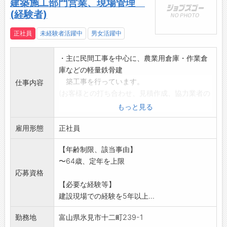
建築施工部門営業、現場管理
(経験者)
正社員
未経験者活躍中
男女活躍中
・主に民間工事を中心に、農業用倉庫・作業倉
庫などの軽量鉄骨建
築工事を行っています。
仕事内容
(お客様との打ち合わせ、見積作成、協力業者の
手配)
もっと見る
・工程・品質・安全管理など、建築施工管理業
雇用形態
務全般を担当してい
正社員
ただきます
【年齢制限、該当事由】
*これまでの施工管理経験や資格を活かし、即戦
〜64歳、定年を上限
力として活躍して
応募資格
いただける方を歓迎します*
【必要な経験等】
「変更範囲:変更なし」
建設現場での経験を5年以上...
※面接希望の方はハローワークから『紹介状』
の交付を受けてくだ
勤務地
富山県氷見市十二町239-1
さい。