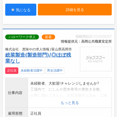
詳細を見る
気になる
掲載開始日:2026/08/07
ハローワーク求人
新着
情報提供元：高岡公共職業安定所
株式会社 恵味やの求人情報 /富山県高岡市
総菜製造(製造部門)/◎ほぼ残
業なし
正社員
未経験者活躍中
男女活躍中
未経験者、大歓迎!チャレンジしませんか?
工場内で、にしんや昆布巻等の煮炊き全般。
仕事内容
仕事に慣れてきたら、出荷業務等も含め、工場
責任者としてキャリ
もっと見る
アアップし、収入もアップ!
雇用形態
商品は全国に発送しております。
正社員