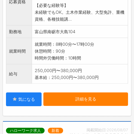
応募資格
【必要な経験等】
【変更範囲:変更なし】
未経験でもOK。土木作業経験、大型免許、重機
※面接を希望される方は、事前にハローワーク
資格、各種技能講...
の「紹介状」の交付
を受けてください。ただし、オンライン自主応
勤務地
富山県南砺市大島104
募の方はハローワー
クの紹介状は不要です。
就業時間：8時00分〜17時00分
就業時間
休憩時間：90分
時間外労働時間：10時間
250,000円〜380,000円
給与
基本給：250,000円〜380,000円
詳細を見る
気になる
掲載開始日:2026/08/07
ハローワーク求人
新着