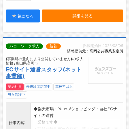
詳細を見る
気になる
掲載開始日:2026/08/06
ハローワーク求人
新着
情報提供元：高岡公共職業安定所
(事業所の意向により公開していません)の求人
情報 /富山県高岡市
ECサイト運営スタッフ(ネット
事業部)
契約社員
未経験者活躍中
高校卒以上
男女活躍中
◆楽天市場・Yahoo!ショッピング・自社ECサ
イトの運営
業務です◆
仕事内容
・商品登録用データ作成、商品ページ作成・更