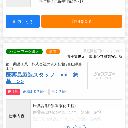
（その他の手当等付記事項）...
・社員同士の仲が良く、活気あふれる職場でや
りがいを持って働ける環境です♪
・20代～30代の役職者も活躍しており、自分
詳細を見る
気になる
に合った目標を持って働けることが当社の強み
です◎
【先輩社員の声】
「研修期間中は、教育担当の方が私たちのペー
掲載開始日:2026/08/07
ハローワーク求人
新着
スに合わせて進めてくださり、あっという間に
情報提供元：富山公共職業安定所
時間が過ぎました。」
第一薬品工業 株式会社の求人情報 /富山県富
「お客様一人ひとりとじっくり向き合える環境
山市
があり、丁寧に接客することで、お客様から
医薬品製造スタッフ << 急
『こんなに親切に対応してもらえるなんて！』
募 >>
と感動の声をいただくこともあり、とても嬉し
かったです。
正社員
未経験者活躍中
男女活躍中
また、先輩方も皆さん親切で優しく、知識や
スキルが豊富なので、尊敬しています。
医薬品製造(製剤化工程)
いつか私も『この人についていきたい！』と
医薬品原料の秤量、混合、調液、充填
仕事内容
思ってもらえるようなスタッフになりたいで
製剤化作業及びそれらに付随する業務
す。」
2～5名のグループに分かれて、原料の重さを量
もっと見る