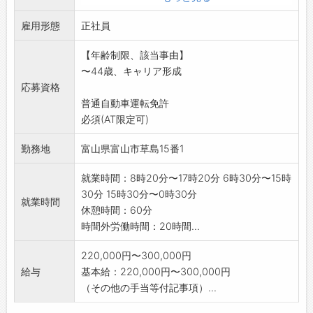
る、原料を混ぜ合
雇用形態
わせる、機械に原料を入れて加工する作業
正社員
生産機械の操作や調整、使用後の洗浄、製造過
【年齢制限、該当事由】
程の記録など
〜44歳、キャリア形成
「働き方改革関連認定企業」
応募資格
「若者雇用促進法に基づくユースエール
普通自動車運転免許
認定企業」
必須(AT限定可)
(変更範囲:会社の定める業務)
勤務地
富山県富山市草島15番1
就業時間：8時20分〜17時20分 6時30分〜15時
30分 15時30分〜0時30分
就業時間
休憩時間：60分
時間外労働時間：20時間...
220,000円〜300,000円
給与
基本給：220,000円〜300,000円
（その他の手当等付記事項）...