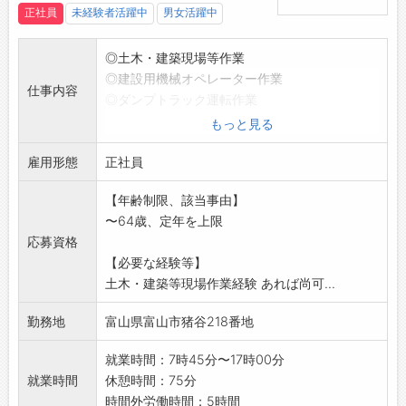
正社員
未経験者活躍中
男女活躍中
◎土木・建築現場等作業
◎建設用機械オペレーター作業
仕事内容
◎ダンプトラック運転作業
◎冬期除雪作業(地域のインフラ確保)
もっと見る
*入社日について相談可です
雇用形態
変更範囲:変更なし
正社員
【年齢制限、該当事由】
〜64歳、定年を上限
応募資格
【必要な経験等】
土木・建築等現場作業経験 あれば尚可...
勤務地
富山県富山市猪谷218番地
就業時間：7時45分〜17時00分
就業時間
休憩時間：75分
時間外労働時間：5時間