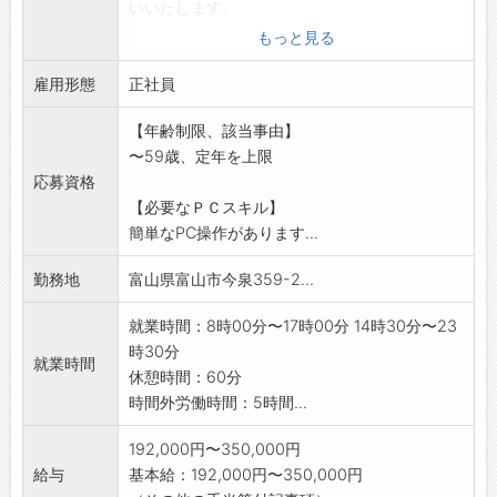
いいたします。
境で、実務を通じてスキルを磨けます◎
※変更の範囲:会社の定めるすべての業務
・先輩社員の8割以上が業界未経験からの入社
もっと見る
「働き方
で、悩みにも共感しやすく、実体験を活かした
雇用形態
改革関連認定企業」
正社員
的確なアドバイスをしてくれます＾＾
◆社内研修
【年齢制限、該当事由】
・店舗配属後も、全社員向けに定期的に開催さ
〜59歳、定年を上限
れる研修で、人間力を高める機会があります！
応募資格
・「コミュニケーション能力研修」「チームワ
【必要なＰＣスキル】
ーク研修」「話し方研修」など、 ゲームや実践
簡単なPC操作があります...
を交えながら、楽しくスキルアップできる内容
です♪
勤務地
富山県富山市今泉359-2...
【ステップアップ】
・資格取得支援や試験のバックアップが充実し
就業時間：8時00分〜17時00分 14時30分〜23
ており、社員の成長をサポートします！
時30分
就業時間
・個人の頑張りをしっかり評価し、店長や副店
休憩時間：60分
長などの管理職へのキャリアアップも可能です
時間外労働時間：5時間...
◎
・社歴や年齢に関係なく、チャレンジする意欲
192,000円〜350,000円
を大切にし、応援します♪
給与
基本給：192,000円〜350,000円
【職場の雰囲気】