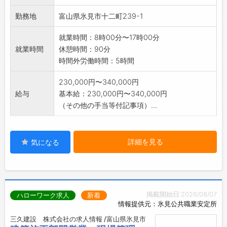
◎建築やものづくりに興味のある方
勤務地
富山県氷見市十二町239-1
歓迎です◎
※面接希望の方はハローワークから『紹介状』
就業時間：8時00分〜17時00分
の交付を受けてくだ
就業時間
休憩時間：90分
さい。
時間外労働時間：5時間
230,000円〜340,000円
給与
基本給：230,000円〜340,000円
（その他の手当等付記事項）...
詳細を見る
気になる
掲載開始日:2026/08/07
ハローワーク求人
新着
情報提供元：氷見公共職業安定所
三久建設 株式会社の求人情報 /富山県氷見市