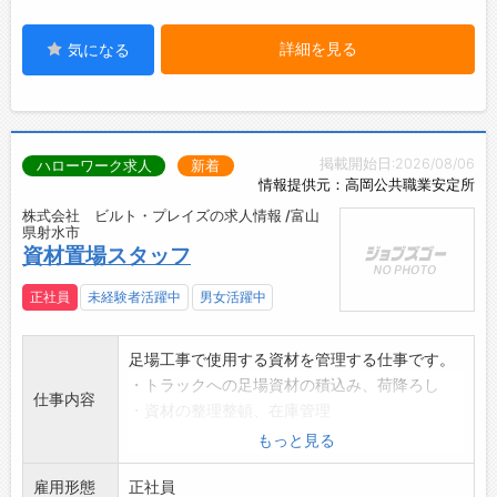
詳細を見る
気になる
掲載開始日:2026/08/06
ハローワーク求人
新着
情報提供元：高岡公共職業安定所
株式会社 ビルト・プレイズの求人情報 /富山
県射水市
資材置場スタッフ
正社員
未経験者活躍中
男女活躍中
足場工事で使用する資材を管理する仕事です。
・トラックへの足場資材の積込み、荷降ろし
仕事内容
・資材の整理整頓、在庫管理
・フォークリフトを使用した資材の運搬
もっと見る
・資材置場内の清掃、安全管理
雇用形態
現在1名が従事しており2名で業務を担ってい
正社員