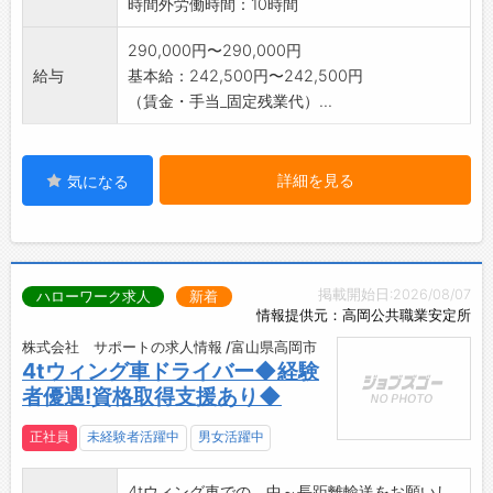
時間外労働時間：10時間
290,000円〜290,000円
給与
基本給：242,500円〜242,500円
（賃金・手当_固定残業代）...
詳細を見る
気になる
掲載開始日:2026/08/07
ハローワーク求人
新着
情報提供元：高岡公共職業安定所
株式会社 サポートの求人情報 /富山県高岡市
4tウィング車ドライバー◆経験
者優遇!資格取得支援あり◆
正社員
未経験者活躍中
男女活躍中
4tウィング車での、中～長距離輸送をお願いし