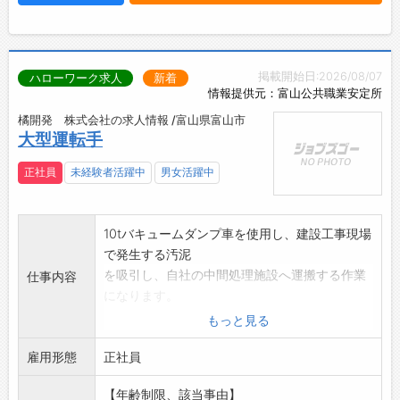
掲載開始日:2026/08/07
ハローワーク求人
新着
情報提供元：富山公共職業安定所
橘開発 株式会社の求人情報 /富山県富山市
大型運転手
正社員
未経験者活躍中
男女活躍中
10tバキュームダンプ車を使用し、建設工事現場
で発生する汚泥
を吸引し、自社の中間処理施設へ運搬する作業
仕事内容
になります。
処理場で荷降ろし後は、トラックの洗浄をお願
もっと見る
いします。
雇用形態
建設汚泥または無機汚泥のみ取り扱い。建設汚
正社員
泥は自社処理をして
【年齢制限、該当事由】
再生土壌として、再資源化しています。