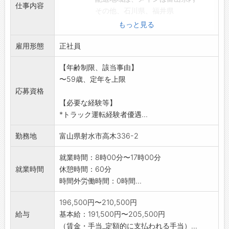
仕事内容
その他、石川県、福井県
・細かい内容は先輩社員が同乗し説明
もっと見る
します。
雇用形態
《2》4tウイング車を使用してのアルミサッシ
正社員
の運搬
【年齢制限、該当事由】
・配送範囲は、富山県内
〜59歳、定年を上限
・フォークリフトを使用
応募資格
【変更範囲:変更なし】
【必要な経験等】
*トラック運転経験者優遇...
勤務地
富山県射水市高木336-2
就業時間：8時00分〜17時00分
就業時間
休憩時間：60分
時間外労働時間：0時間...
196,500円〜210,500円
給与
基本給：191,500円〜205,500円
（賃金・手当_定額的に支払われる手当）...