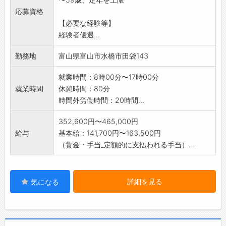
スタートできます
応募資格
安定した業務量があり、長く働ける環境です。
【必要な経験等】
変更範囲:会社の定める業務
経験者優遇...
勤務地
富山県富山市水橋市田袋143
就業時間：8時00分〜17時00分
就業時間
休憩時間：80分
時間外労働時間：20時間...
352,600円〜465,000円
給与
基本給：141,700円〜163,500円
（賃金・手当_定額的に支払われる手当）...
詳細を見る
気になる