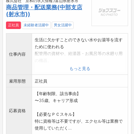
株式会社 京和の求人情報 /富山県射水市
商品管理・配送業務(中部支店
(射水市))
正社員
未経験者活躍中
男女活躍中
生活に欠かすことのできない水やお湯等を流す
ために使われる
配管用の資材や、給湯器・お風呂等の水廻り用
仕事内容
の機器、
エアコン・換気扇等の空調用機器等の在庫管理
もっと見る
や配送業務を
雇用形態
担当していただきます。
正社員
※商品知識がない方にも、いちから指導させて
【年齢制限、該当事由】
いただきます。
〜35歳、キャリア形成
変更範囲:会社の定める業務
応募資格
【必要なＰＣスキル】
特に資格等は不要ですが、エクセル等は業務で
使用していただく...