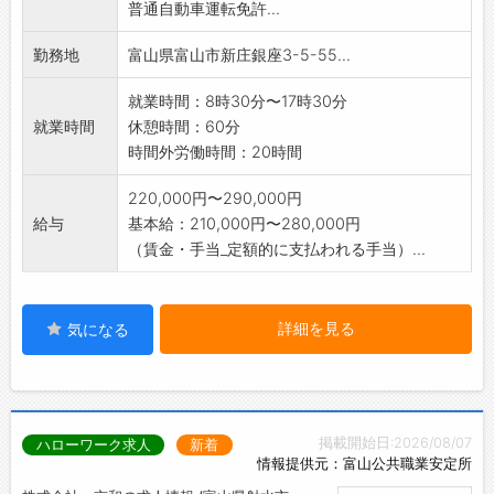
普通自動車運転免許...
【変更範囲:会社の定める業務】
勤務地
富山県富山市新庄銀座3-5-55...
就業時間：8時30分〜17時30分
就業時間
休憩時間：60分
時間外労働時間：20時間
220,000円〜290,000円
給与
基本給：210,000円〜280,000円
（賃金・手当_定額的に支払われる手当）...
詳細を見る
気になる
掲載開始日:2026/08/07
ハローワーク求人
新着
情報提供元：富山公共職業安定所