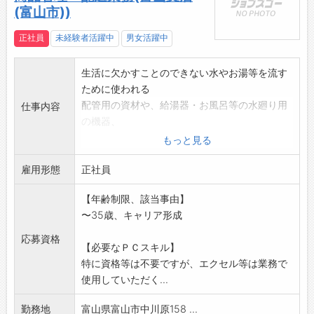
(富山市))
正社員
未経験者活躍中
男女活躍中
生活に欠かすことのできない水やお湯等を流す
ために使われる
配管用の資材や、給湯器・お風呂等の水廻り用
仕事内容
の機器、
エアコン・換気扇等の空調用機器等の在庫管理
もっと見る
や配送業務を
雇用形態
担当していただきます。
正社員
※商品知識がない方にも、いちから指導させて
【年齢制限、該当事由】
いただきます。
〜35歳、キャリア形成
変更範囲:会社の定める業務
応募資格
【必要なＰＣスキル】
特に資格等は不要ですが、エクセル等は業務で
使用していただく...
勤務地
富山県富山市中川原158 ...