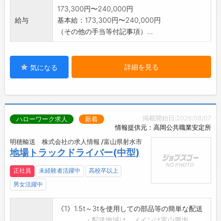
173,300円〜240,000円
給与
基本給：173,300円〜240,000円
（その他の手当等付記事項）...
詳細を見る
気になる
掲載開始日:2026/08/07
ハローワーク求人
新着
情報提供元：高岡公共職業安定所
明穂輸送 株式会社の求人情報 /富山県射水市
地場トラックドライバー(中型)
正社員
未経験者活躍中
高校卒以上
男女活躍中
《1》1.5t～3tを使用しての部品等の簡単な配送
・配送地域は、メインは富山県内