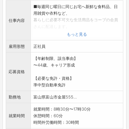
■毎週同じ曜日に同じお宅へ新鮮な食料品、日
用雑貨や衣料など、
暮らしに必要不可欠な生活用品をコープの会員
仕事内容
さんに配達します。
お買い物がたいへんなお年寄りや子育て中の方
もっと見る
からは、特に喜んで
雇用形態
いただけます。
正社員
■在宅の方には直接お渡し、不在の方へは決め
【年齢制限、該当事由】
られた場所にお届け
〜44歳、キャリア形成
しますので、再配達はありません。
応募資格
■効率よく商品を配達するため、小型トラック
【必要な免許・資格】
(1.5t車:全車
準中型自動車免許
AT、バックモニター付)を使用します。入社後
はひとりで配達で
勤務地
富山県富山市金屋555...
きるようになるまで、同乗指導者をつけた運転
研修期間を用意して
就業時間：8時30分〜17時30分
います。
就業時間
休憩時間：60分
現在活躍中のドライバーの多くが未経験からス
時間外労働時間：30時間
タートしています。