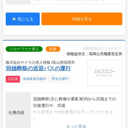
詳細を見る
気になる
掲載開始日:2026/08/07
ハローワーク求人
新着
情報提供元：高岡公共職業安定所
株式会社サクラの求人情報 /富山県高岡市
冠婚葬祭の送迎バスの運行
正社員
未経験者活躍中
男女活躍中
冠婚葬祭(主に葬儀や通夜)町内から式場までの
往復運行や、式場
から斎場までの往復運行を行っていただきま
仕事内容
す。
「変更範囲:変更なし」
もっと見る