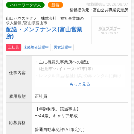
掲載開始日:2026/08/07
ハローワーク求人
新着
情報提供元：富山公共職業安定所
山口ハウステクノ 株式会社 福祉事業部の
求人情報 /富山県富山市
配送・メンテナンス(富山営業
所)
正社員
未経験者活躍中
男女活躍中
・主に得意先事業所への配送
(社用車:ハイエース(AT車)等)
仕事内容
・レンタル商品(福祉用具)の再レンタルに向け
ての
もっと見る
メンテナンス業務、組立、引上げ
雇用形態
・新しい福祉用具の案内業務(簡単なチラシ作製
正社員
等)
【年齢制限、該当事由】
*未経験からスタートの社員がほとんどです。
〜44歳、キャリア形成
先輩社員からの丁寧な指導や資格取得支援制度
応募資格
もありますので
普通自動車免許(AT限定可)
初めてでも安心してください。