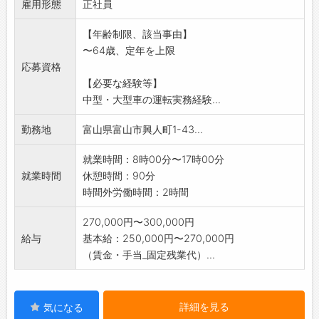
雇用形態
荷降ろし後は、コンテナの中身を選別し、再資
正社員
源化しています。
【年齢制限、該当事由】
運搬作業の無い日は、構内でプラント作業また
〜64歳、定年を上限
は選別作業。市内の
応募資格
別事業所で作業をお願いする場合があります。
【必要な経験等】
場内作業では、車両系建設機械を使用して、選
中型・大型車の運転実務経験...
別や積込みの作業も
あります。入社してから免許取得も可能です。
勤務地
富山県富山市興人町1-43...
【変更の範囲:会社の定める業務】
就業時間：8時00分〜17時00分
就業時間
休憩時間：90分
時間外労働時間：2時間
270,000円〜300,000円
給与
基本給：250,000円〜270,000円
（賃金・手当_固定残業代）...
詳細を見る
気になる