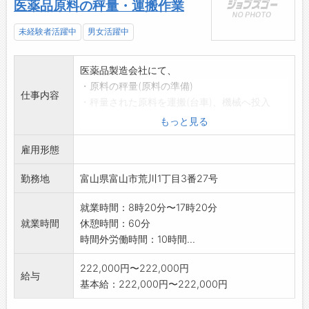
医薬品原料の秤量・運搬作業
未経験者活躍中
男女活躍中
医薬品製造会社にて、
・原料の秤量(原料の準備)
仕事内容
・秤量された原料を運搬(台車)、機械へ投入
・治具、ケースの洗浄作業
もっと見る
クリーンルーム内での作業です
雇用形態
【変更範囲:変更なし】
勤務地
富山県富山市荒川1丁目3番27号
就業時間：8時20分〜17時20分
就業時間
休憩時間：60分
時間外労働時間：10時間...
222,000円〜222,000円
給与
基本給：222,000円〜222,000円