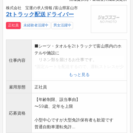
株式会社 宝運の求人情報 /富山県富山市
2tトラック配送ドライバー
正社員
未経験者活躍中
男女活躍中
■シーツ・タオルを2tトラックで富山県内のホ
テルや施設に
リネン類を届けるお仕事です。
仕事内容
*固定ルートを配送するので、運転ストレスが少
ないです
もっと見る
*商品は台車で運ぶので男女問わず、力に自信が
雇用形態
ない方でも活躍出
正社員
来る仕事です。
【年齢制限、該当事由】
【変更範囲:変更なし】
〜59歳、定年を上限
応募資格
小型中心ですが大型免許保有者も歓迎です
普通自動車運転免許...