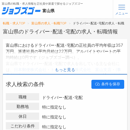
富山県の転職・求人情報を正社員や派遣で探せるジョブズゴー
富山県
メニュー
転職・求人TOP
富山県の求人・転職TOP
ドライバー･配送･宅配の求人・転職
無料会員登録
ログイン
富山県のドライバー･配送･宅配の求人・転職情報
富山県におけるドライバー･配送･宅配の正社員の平均年収は357
メニュー
万円、派遣社員の平均月給は22万円、アルバイトやパートの平
均時給は0円です（ジョブズゴー調べ）。
トップ
富山県でドライバー･配送･宅配で求人を出している主な会社に
詳細情報で求人を探す
は、
日本郵便株式会社
・
トナミ運輸 株式会社 富山支店
・
(事
もっと見る
業所の意向により公開していません)
などがあり、ご希望の条件
に合った求人を探すことできます。
転職支援サービスについて
求人検索の条件
条件を保存
富山県の地域密着型の求人サイトであるジョブズゴーでは富山県
の求人情報を374件取り扱っており、そのうち
正社員の求人
は
転職ノウハウ(応募書類の書き方・面接対策など)
職種
ドライバー･配送･宅配
302件、
派遣社員の求人
は2件、
アルバイト・パートの求人
は0
転職・採用コラム
件です。
勤務地
特に指定なし
ハローワークにはない求人も多数扱っており、転職だけでなく、
休日
ジョブズゴーについて
特に指定なし
第二新卒から50代・60代以上の方の再就職も可能です。 富山県
でドライバー･配送･宅配の求人・転職情報を探している方は、ぜ
こだわり条件
特に指定なし
会社概要