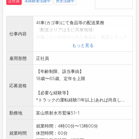
正社員
未経験者活躍中
男女活躍中
4t車(カゴ車)にて食品等の配送業務
〈配送エリアは主に呉東地域〉
仕事内容
店舗ごとに仕分けられた食品を、配送トラック
で店舗に届ける業務
もっと見る
です。
雇用形態
【変更範囲:変更なし】
正社員
【年齢制限、該当事由】
18歳〜65歳、定年を上限
応募資格
【必要な経験等】
*トラックの運転経験(1年以上)あれば尚良し...
勤務地
富山県射水市鷲塚51-1
就業時間：4時00分〜13時00分
就業時間
休憩時間：60分