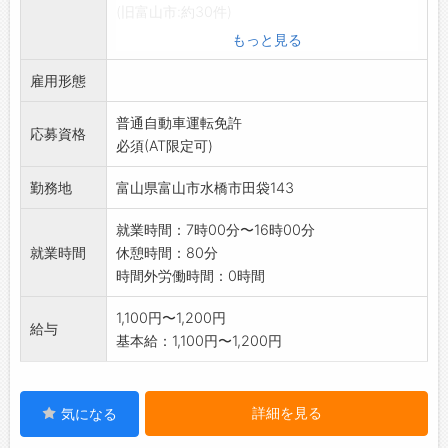
(旧富山市:約30件)
変更範囲:その他会社業務全般
もっと見る
雇用形態
普通自動車運転免許
応募資格
必須(AT限定可)
勤務地
富山県富山市水橋市田袋143
就業時間：7時00分〜16時00分
就業時間
休憩時間：80分
時間外労働時間：0時間
1,100円〜1,200円
給与
基本給：1,100円〜1,200円
詳細を見る
気になる