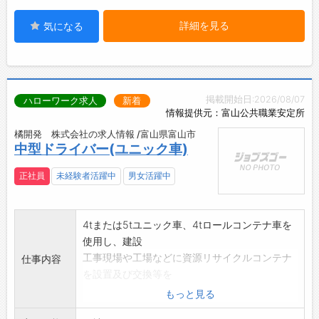
詳細を見る
気になる
掲載開始日:2026/08/07
ハローワーク求人
新着
情報提供元：富山公共職業安定所
橘開発 株式会社の求人情報 /富山県富山市
中型ドライバー(ユニック車)
正社員
未経験者活躍中
男女活躍中
4tまたは5tユニック車、4tロールコンテナ車を
使用し、建設
工事現場や工場などに資源リサイクルコンテナ
仕事内容
を設置及び交換等を
行い、自社の中間処理施設へ運搬する作業にな
もっと見る
ります。