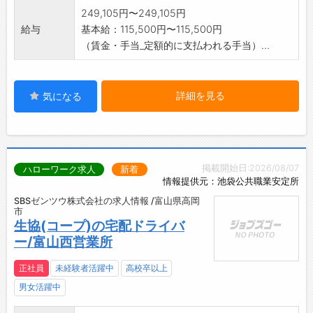
(変更範囲:構内職、事務職)
249,105円〜249,105円
給与
基本給：115,500円〜115,500円
（賃金・手当_定額的に支払われる手当）...
詳細を見る
気になる
掲載開始日:2026/08/07
ハローワーク求人
新着
情報提供元：池袋公共職業安定所
SBSゼンツウ株式会社の求人情報 /富山県高岡
市
生協(コープ)の宅配ドライバ
ー/富山西営業所
正社員
未経験者活躍中
高校卒以上
男女活躍中