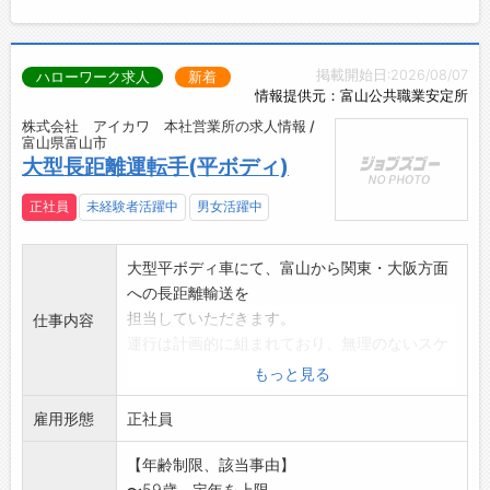
掲載開始日:2026/08/07
ハローワーク求人
新着
情報提供元：富山公共職業安定所
株式会社 アイカワ 本社営業所の求人情報 /
富山県富山市
大型長距離運転手(平ボディ)
正社員
未経験者活躍中
男女活躍中
大型平ボディ車にて、富山から関東・大阪方面
への長距離輸送を
担当していただきます。
仕事内容
運行は計画的に組まれており、無理のないスケ
ジュールで
もっと見る
働くことが可能です。
雇用形態
入社後は先輩社員が同乗し、積み降ろしや運行
正社員
ルートなどを
【年齢制限、該当事由】
丁寧に指導しますので未経験の方でも安心して
〜59歳、定年を上限