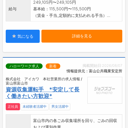
(変更範囲:構内職、事務職)
249,105円〜249,105円
給与
基本給：115,500円〜115,500円
（賃金・手当_定額的に支払われる手当）...
詳細を見る
気になる
掲載開始日:2026/08/07
ハローワーク求人
新着
情報提供元：富山公共職業安定所
株式会社 アイカワ 本社営業所の求人情報 /
富山県富山市
資源収集運転手 *安定して長
く働きたい方歓迎*
正社員
未経験者活躍中
男女活躍中
富山市内の各ごみ収集場所を回り、ごみの回収
および選別作業