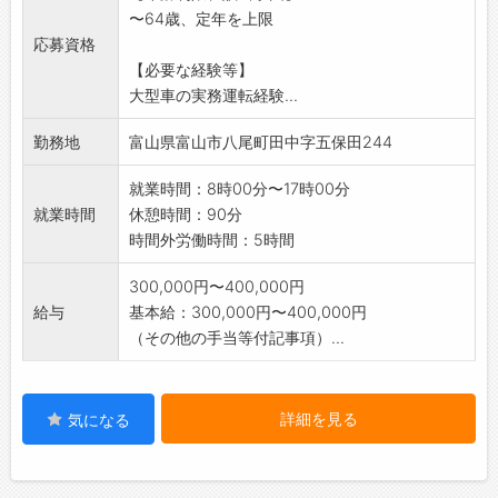
〜64歳、定年を上限
バキューム作業の無い日は、構内でプラント作
応募資格
業及び積込み作業。
【必要な経験等】
または市内事業所のリサイクルプラントでの補
大型車の実務運転経験...
助作業もお願いしま
す。
勤務地
富山県富山市八尾町田中字五保田244
場内作業では、車両系建設機械を使用します。
入社してから免許取
就業時間：8時00分〜17時00分
得も可能です。
就業時間
休憩時間：90分
【変更の範囲:会社の定める業務】
時間外労働時間：5時間
300,000円〜400,000円
給与
基本給：300,000円〜400,000円
（その他の手当等付記事項）...
詳細を見る
気になる