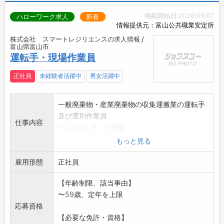
掲載開始日:2026/08/07
ハローワーク求人
新着
情報提供元：富山公共職業安定所
株式会社 スマートレジリエンスの求人情報 /
富山県富山市
運転手・現場作業員
正社員
未経験者活躍中
男女活躍中
一般廃棄物・産業廃棄物の収集運搬業の運転手
及び選別作業員
仕事内容
*5～15tトラック使用
【変更範囲:変更なし】
もっと見る
雇用形態
正社員
【年齢制限、該当事由】
〜59歳、定年を上限
応募資格
【必要な免許・資格】