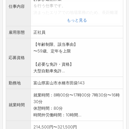
を行う仕事です。
仕事内容
決まったエリアでの地場業務のため、長距離運
転はなく、
もっと見る
毎日自宅に帰れる安定した働き方が可能です。
雇用形態
作業はチームで行うため負担が分散され、無理
正社員
なく働けます。
【年齢制限、該当事由】
入社後は先輩社員が同乗し、運転や作業内容を
〜59歳、定年を上限
丁寧に指導します
応募資格
ので、未経験の方でも安心してスタートできま
【必要な免許・資格】
す。
大型自動車免許...
地域の環境を支える社会貢献性の高い仕事で
す。
勤務地
富山県富山市水橋市田袋143
変更範囲:会社の定める業務
就業時間：8時00分〜17時00分 7時30分〜16時
30分
就業時間
休憩時間：80分
時間外労働時間：10時間...
214,500円〜321,500円