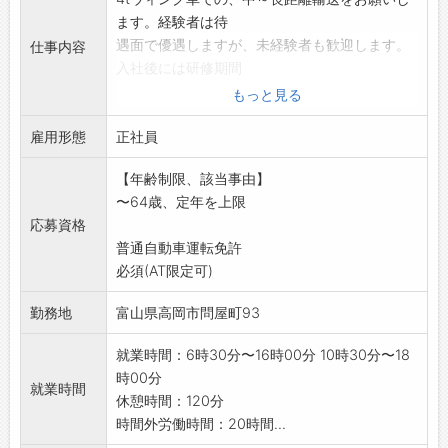
ます。経験者は待
遇面で優遇しますが、未経験者も歓迎します。
仕事内容
入社後には研修期間
を設けており、丁寧にお教えしますのでお気軽
もっと見る
にご応募ください!
雇用形態
■4tウィング車での中距離・長距離チャーター
正社員
ドライバー
【年齢制限、該当事由】
・主な積荷は新設・改装される商業施設やコン
〜64歳、定年を上限
ビニの店舗什器
応募資格
・関東、 関西、中京方面への配送中心
普通自動車運転免許
・什器は基本的に車上での受け渡し
必須(AT限定可)
什器の配達を通じて様々な地域のお店に貢献す
るやりがいのある仕
勤務地
富山県高岡市問屋町93
事です。中型免許の取得支援制度があり、取得
費用は会社が負担し
就業時間：6時30分〜16時00分 10時30分〜18
ますので
時00分
就業時間
お気軽にご応募ください!【業務の変更範囲:変
休憩時間：120分
更なし】
時間外労働時間：20時間...