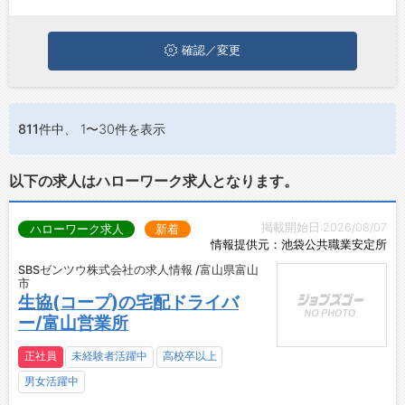
ひ興味のある職種に応募してみてくださいね。
お問い合わせ
よくあるご質問
確認／変更
811件
中、 1〜30件を表示
以下の求人はハローワーク求人となります。
掲載開始日:2026/08/07
ハローワーク求人
新着
情報提供元：池袋公共職業安定所
SBSゼンツウ株式会社の求人情報 /富山県富山
市
生協(コープ)の宅配ドライバ
ー/富山営業所
正社員
未経験者活躍中
高校卒以上
男女活躍中