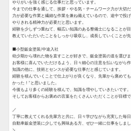
やりがいを強く感じる仕事だと思っています。
今までの仕事を通して、挨拶・やる気・チームワーク力が大切だ
力が必要な作業と繊細な作業を兼ね備えているので、途中で投げ
やりきれる精神力が必要だと思います。
経験を少しずつ重ねて、幅広い知識のある整備士になることが目
教えていただいたことをしっかり吸収し、成長していくことが先
■小型鈑金塗装/中途入社
幼少期から壊れた物を直すことが好きで、鈑金塗装の道を選びま
お客様に喜んでいただけるよう、日々細心の注意を払いながら作
知識の他に、技術とセンスが必要な仕事だと感じています。
経験を積んでいくことで仕上がりが良くなり、先輩から褒めても
かった！"と思いました。
今後もより多くの経験を積んで、知識を増やしていきたいです。
そしてお客様からお褒めの言葉をたくさんいただくことが目標で
／
丁寧に教えてくれる先輩方と共に、日々学びながら充実した毎日
自動車鈑金塗装に少しでも興味ある方、ぜひ一緒に仕事をしまし
＼