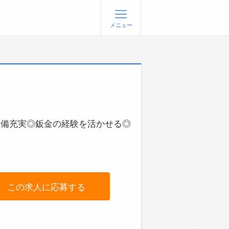
メニュー
登録
ログイン
ョブズゴーについて
社概要
問い合わせ
設備充実◎鈑金の経験を活かせる◎
くあるご質問
この求人に応募する