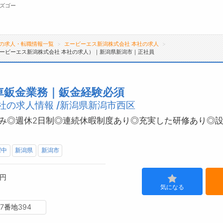
ズゴー
の求人・転職情報一覧
エービーエス新潟株式会社 本社の求人
ービーエス新潟株式会社 本社の求人）｜新潟県新潟市｜正社員
無料会員
転職支援サービスについて
ジ
車鈑金業務｜鈑金経験必須
社の求人情報 /新潟県新潟市西区
転職ノウハウ(応募書類の書き方・面接対策な
会
ど)
お
み◎週休2日制◎連続休暇制度あり◎充実した研修あり◎
転職・採用コラム
よ
躍中
新潟県
新潟市
0円
気になる
7番地394