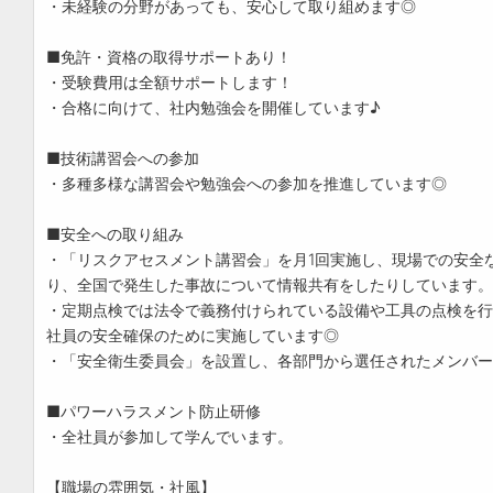
・未経験の分野があっても、安心して取り組めます◎
■免許・資格の取得サポートあり！
・受験費用は全額サポートします！
・合格に向けて、社内勉強会を開催しています♪
■技術講習会への参加
・多種多様な講習会や勉強会への参加を推進しています◎
■安全への取り組み
・「リスクアセスメント講習会」を月1回実施し、現場での安全
り、全国で発生した事故について情報共有をしたりしています。
・定期点検では法令で義務付けられている設備や工具の点検を行
社員の安全確保のために実施しています◎
・「安全衛生委員会」を設置し、各部門から選任されたメンバー
■パワーハラスメント防止研修
・全社員が参加して学んでいます。
【職場の雰囲気・社風】