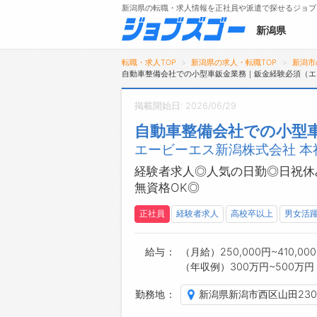
新潟県の転職・求人情報を正社員や派遣で探せるジョブ
新潟県
転職・求人TOP
新潟県の求人・転職TOP
新潟市
自動車整備会社での小型車鈑金業務｜鈑金経験必須（エ
掲載開始日: 2026/06/29
メニュー
自動車整備会社での小型
エービーエス新潟株式会社 本
トップ
詳細情報で求人を探す
経験者求人◎人気の日勤◎日祝休
無資格OK◎
正社員
経験者求人
高校卒以上
男女活
給与
（月給）250,000円~410,00
（年収例）300万円~500万円
勤務地
新潟県新潟市西区山田230