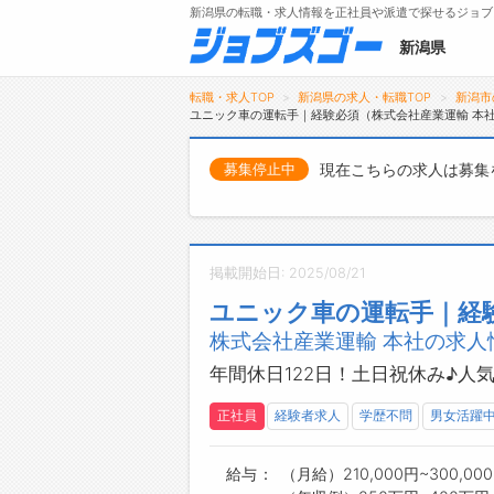
新潟県の転職・求人情報を正社員や派遣で探せるジョブ
新潟県
転職・求人TOP
新潟県の求人・転職TOP
新潟市
ユニック車の運転手｜経験必須（株式会社産業運輸 本
現在こちらの求人は募集
募集停止中
メニュー
トップ
詳細情報で求人を探す
掲載開始日: 2025/08/21
ユニック車の運転手｜経
株式会社産業運輸 本社の求人
年間休日122日！土日祝休み♪
正社員
経験者求人
学歴不問
男女活躍
給与
（月給）210,000円~300,00