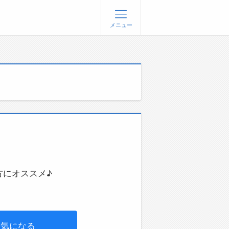
メニュー
登録
ログイン
ョブズゴーについて
社概要
問い合わせ
くあるご質問
方にオススメ♪
気になる