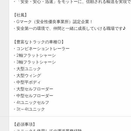
・「安全・安心・迅速」をモットーに、信頼される輸送を実現で
【社風】
・Gマーク（安全性優良事業所）認定企業！
・安全第一の環境で、仲間と一緒に成長していける職場です♪
【豊富なトラックの車種◎】
・コンビネーショントレーラー
・2軸フラットシャーシ
・3軸フラットシャーシ
・大型ユニック
・大型ウィング
・中型平ボディ
・大型セルフローダー
・中型セルフローダー
・4tユニックセルフ
・3t～4tユニック
【必須事項】
・ユニックを使用しての運送業務経験