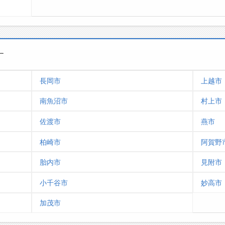
す
長岡市
上越市
南魚沼市
村上市
佐渡市
燕市
柏崎市
阿賀野
胎内市
見附市
小千谷市
妙高市
加茂市