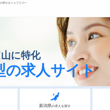
が探せるジョブズゴー
無料会員
転職支援サービスについて
ジ
富山に特化
転職ノウハウ(応募書類の書き方・面接対策な
会
ど)
お
型の求人サイト
転職・採用コラム
よ
新潟県
の求人を探す