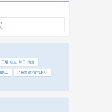
の
人
･工場･組立･加工･検査
円以上
長野県x賞与あり