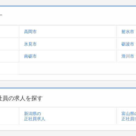
す
高岡市
射水市
氷見市
砺波市
南砺市
滑川市
社員の求人を探す
新潟県の
富山県
正社員求人
正社員