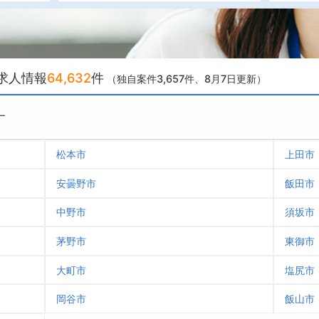
求人情報
64,632
件
（独自案件3,657件
、8月7日更新）
す
松本市
上田市
安曇野市
飯田市
中野市
須坂市
茅野市
東御市
大町市
塩尻市
岡谷市
飯山市