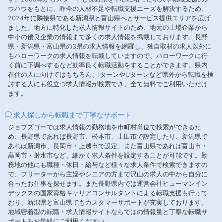
ウハウをもとに、昨今の人材不足や転職支援ニーズを解決するため、
2024年に隣接県である新潟県と富山県へとサービス提供エリアを広げ
ました。地方に特化した求人情報サイトのため、地元の上場企業から
中小の優良企業の情報まで多くの求人情報を掲載しております。長野
県・新潟県・富山県の3県の求人情報を網羅し、独自取材の求人以外に
もハローワークの求人情報を転載していますので、ハローワークに行
く前に下調べするなど効率良く転職活動をすることができます。県内
在住の人に向けてはもちろん、IターンやUターンなど県外から転職を検
討する人にも役立つ求人情報が検索でき、全て無料でご利用いただけ
ます。
求人探しから転職まで丁寧なサポート
ジョブズゴーでは求人情報の勤務地を市町村単位で検索ができるた
め、長野県であれば長野市、松本市、上田市で設定したり、新潟県で
あれば新潟市、長岡市・上越市で設定、また富山県であれば富山市・
高岡市・射水市など、細かく求人条件を設定することが可能です。勤
務地の他にも職種・休日・給与など様々な求人条件で検索できますの
で、フリーターから主婦やシニアの方まで沢山の求人の中から自分に
合ったお仕事を探せます。また長野県内では運営会社ヒューマンイン
デックスの国家資格キャリアコンサルタントによる転職支援も行って
おり、新潟県と富山県でもカスタマーサポートが充実しております。
地域密着型の転職・求人情報サイトならではの情報量と丁寧な転職サ
ポートをお気軽にご利用ください。