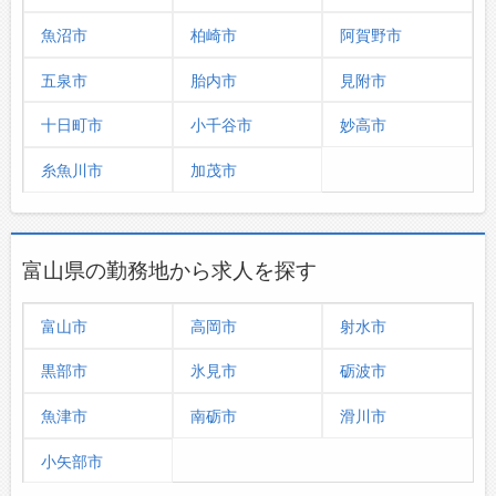
魚沼市
柏崎市
阿賀野市
五泉市
胎内市
見附市
十日町市
小千谷市
妙高市
糸魚川市
加茂市
富山県の勤務地から求人を探す
富山市
高岡市
射水市
黒部市
氷見市
砺波市
魚津市
南砺市
滑川市
小矢部市