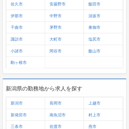
佐久市
安曇野市
飯田市
お問い合わせ
よくあるご質問
伊那市
中野市
須坂市
千曲市
茅野市
東御市
諏訪市
大町市
塩尻市
小諸市
岡谷市
飯山市
駒ヶ根市
新潟県の勤務地から求人を探す
新潟市
長岡市
上越市
新発田市
南魚沼市
村上市
三条市
佐渡市
燕市