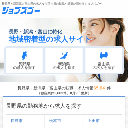
長野県と新潟県と富山県の求人なら正社員の転職や派遣が探せるジョブズゴー
無料会員登録
ログイン
長野・新潟・富山に特化
地域密着型の求人サイト
メニュー
トップ
長野県
新潟県
富山県
詳細情報で求人を探す
の求人を探す
の求人を探す
の求人を探す
転職支援サービスについて
長野県・新潟県・富山県の転職・求人情報
65,641
件
転職ノウハウ(応募書類の書き方・面接対策など)
（独自案件3,663件
、8月9日更新）
転職・採用コラム
長野県の勤務地から求人を探す
ジョブズゴーについて
長野市
松本市
上田市
会社概要