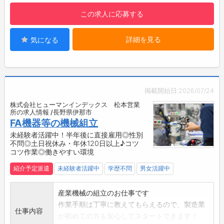
【設備】
この求人に応募する
・無料駐車場
・更衣室、ロッカー
詳細を見る
気になる
・食堂スペースあり：サラダ購入可能！（100
～200円/食）
・喫煙所：屋外
☆----------------------------------------
☆
掲載開始日:2026/07/24
◆時間単位年休制度あり！
株式会社ヒューマンインデックス 松本営業
有給休暇は1時間分、2時間分と時間単位でも取
所の求人情報 /長野県伊那市
得できます◎
FA機器等の機械組立
☆----------------------------------------
未経験者活躍中！半年後に直接雇用◎性別
不問◎土日祝休み・年休120日以上♪コツ
☆
コツ作業◎働きやすい環境
◆給与前払い制度あり！
勤務実績に応じて、給与前払いが可能です◎
紹介予定派遣
未経験者活躍中
学歴不問
男女活躍中
簡単申請！簡単受取！日払い即日払い対応！
☆----------------------------------------
産業機械の組立のお仕事です
☆
作業手順は丁寧に教えてもらえるので、製造業
仕事内容
◆ご不明点はいつでもご相談ください！
が初めての方も安心してスタートできます！