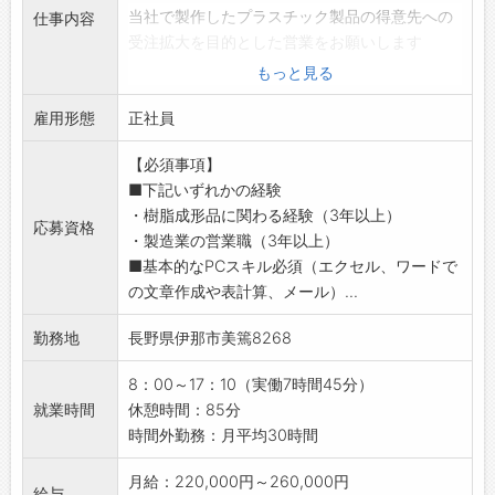
当社で製作したプラスチック製品の得意先への
◆給与前払い制度あり！
仕事内容
受注拡大を目的とした営業をお願いします
勤務実績に応じて、給与前払いが可能です◎
【業務内容】
簡単申請！簡単受取！日払い即日払い対応！
もっと見る
■技術部門と連携し、製品打ち合わせ〜納品ま
☆----------------------------------------
雇用形態
での業務
正社員
☆
・既存の得意先企業への訪問、受注活動
◆ご不明点はいつでもご相談ください！
【必須事項】
・受注した新規製品の量産化までの管理
即日対応!!フォロー体制もバッチリ
■下記いずれかの経験
・客先仕様に基づく金型、試作手配及び量産迄
登録はご自宅からお電話で可能です◎
・樹脂成形品に関わる経験（3年以上）
の日程管理
☆----------------------------------------
応募資格
・製造業の営業職（3年以上）
・見積書の作成（定型フォームを使用）
☆
■基本的なPCスキル必須（エクセル、ワードで
◆ゆくゆくは、新規顧客開拓業務もお任せしま
◆職場見学可能！自分が働くイメージができま
の文章作成や表計算、メール）...
す
す。
【営業範囲】
みなさまのご応募を心よりお待ちしております
勤務地
長野県伊那市美篶8268
・長野県内
＾＾
・関東、中京圏
☆----------------------------------------
8：00～17：10（実働7時間45分）
◆社有車や公共交通機関を使用
☆
就業時間
休憩時間：85分
【出張について】
時間外勤務：月平均30時間
・基本的には日帰り出張です！
・出張先：三重県、新潟県、栃木県など
月給：220,000円～260,000円
給与