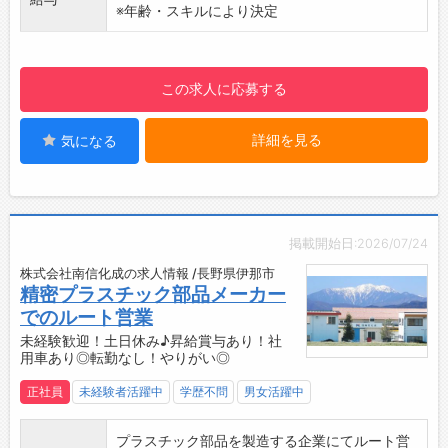
【製品としては】
※年齢・スキルにより決定
・自動車の内装部品
・ワイパー部分の部品
・カメラのレンズ周り等の部品
この求人に応募する
・オフィスチェアーの部品
【やりがいがあります！】
詳細を見る
気になる
・生活に身近な製品（自動車・PC・スマートフ
ォンなど）に使用される部品を扱います！
【求める人物像】
・交渉、折衝力を持ち対人関係の保てる方を希
望！
掲載開始日:2026/07/24
※納期、品質も含めた顧客・仕入先対応の窓口
株式会社南信化成の求人情報 /長野県伊那市
の立場でお仕事していただきます
精密プラスチック部品メーカー
【職場の先輩の声】
でのルート営業
■職場の雰囲気
未経験歓迎！土日休み♪昇給賞与あり！社
・先輩方が基本的なことから応用まで丁寧に教
用車あり◎転勤なし！やりがい◎
えてくれて、とても楽しく仕事ができます
正社員
未経験者活躍中
学歴不問
男女活躍中
・面白い人もいて、アットホームな楽しい職場
です
プラスチック部品を製造する企業にてルート営
■仕事のやりがい