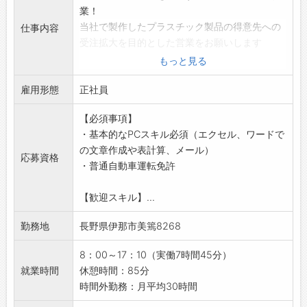
業！
・現代はプラスチックはなくてはならない存在
当社で製作したプラスチック製品の得意先への
で、そのような大事な部品を作れていることに
仕事内容
受注拡大を目的とした営業をお願いします
やりがいを感じます
【業務内容】
【会社の特徴】
もっと見る
■技術部門と連携し、製品打ち合わせ〜納品ま
「射出成形のエキスパート」として精密部品、
雇用形態
での業務
正社員
光学部品、OA機器部品、電機部品など取り扱い
・既存の得意先企業への訪問、受注活動
品目は多岐に渡ります。
【必須事項】
・受注した新規製品の量産化までの管理
射出成形においてミクロン単位の寸法精度を実
・基本的なPCスキル必須（エクセル、ワードで
・客先仕様に基づく金型、試作手配及び量産ま
現できる数少ないメーカーの一つです。
の文章作成や表計算、メール）
での日程管理
ハイレベルな成形技術と最先端の検査機器等の
応募資格
・普通自動車運転免許
・見積書の作成（定型フォームを使用）
活用、独自の品質管理システムを確立し、常に
◆ゆくゆくは、新規顧客開拓業務もお任せしま
お客様に製品を供給しております。
【歓迎スキル】...
す
さらに、電子機器用・カメラ用のプラスチック
【営業範囲】
レンズの製造を行っています。
勤務地
長野県伊那市美篶8268
・長野県内
・関東、中京圏
8：00～17：10（実働7時間45分）
◆社有車や公共交通機関を使用
就業時間
休憩時間：85分
【出張について】
時間外勤務：月平均30時間
・基本的には日帰り出張です！