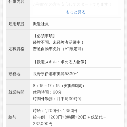
仕事内容
即日対応!!フォロー体制もバッチリ
が初めての方も安心してスタートできます！
登録はご自宅からお電話で可能です◎
【業務内容】
もっと見る
☆----------------------------------------
■機械装置の組立・機械回りの配線
☆
雇用形態
・装置の組立（部品の組付け、ユニットの作成
派遣社員
◆職場見学可能！自分が働くイメージができま
など）
す。
【必須事項】
・配線作業（配線、整線、かしめ作業など）
みなさまのご応募を心よりお待ちしております
経験不問、未経験者活躍中！
・生産管理システムへの入力
＾＾
応募資格
普通自動車免許（AT限定可）
【おすすめポイント♪】
☆----------------------------------------
■未経験者活躍中！
☆
【歓迎スキル・求める人物像】...
・未経験から活躍している社員もいます
・丁寧に教えてもらえる環境なので、初めての
勤務地
長野県伊那市美篶5830-1
方も安心
・将来的に直接雇用（正社員登用）の可能性が
8：15～17：15（実働8時間）
あります！
就業時間
休憩時間：60分
■研修制度充実◎
時間外勤務：月平均30時間
・図面の見方や組立方法など、先輩社員から指
導いただけるので安心して就業可能
時給：1,200円～1,350円
・外部セミナーの研修を受けてもらうこともで
給与
給与例）1200円×8時間×20日＋残業代＝
きます
237,000円