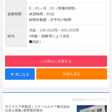
第一主義の「一」、皆さまの地域で「一」番に
◎Illustrator(イラストレーター)、
9：00～18：00（実働8時間）
選んでもらうこと、エネルギー業界で「一」番
Photoshop(フォトショップ)を使用しながら
就業時間
休憩時間：60分
になることという意味を込めており、地域密着
InDesign(インデザイン)で編集作業を行ってい
時間外勤務：月平均21時間
でお客さまの生活・産業を支える総合エネルギ
ます
ー企業としての精神にて業務に取組んでいま
経験が少ない方には丁寧に指導いたします！
月給：240,000円～400,000円
す。
【やりがい◎】
給与
※年齢・経験等により決定
【社風・環境】
・地域の店や企業など幅広く取材
■内訳）...
■平均年齢は43.4歳、永く安定して働けます。
・地域でレスポンスが高い媒体を扱っているた
■創業以来「お客さま第一主義」を掲げ、現在
め顧客から「たくさん反響があったよ！」「あ
では社員一人ひとりに浸透しています。
りがとう！」と嬉しい反響をいただくことも非
この求人に応募する
常に多いのでやりがいを感じます。
【アピールポイント】
詳細を見る
気になる
■定着率◎！長く働ける環境
企画編集部は、好奇心旺盛なメンバーぞろいで
勤続年数が長い人ばかりです！
☆定年退職を迎えた社員の欠員募集です！
■表彰制度あり
掲載開始日:2026/07/28
社員の頑張りを公正に評価◎
サクラケア伊那店｜メディカルケア株式会社
■風通しの良い現場
の求人情報 /長野県伊那市