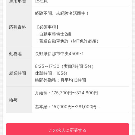
雇用形態
・板金塗装（年間整備台数：300台程）
正社員
・ロードサービス
経験不問、未経験者活躍中！
【おすすめポイント】
・楽天車検アワード：2019年より連続受注“全
応募資格
【必須事項】
国8位”の車検工場です！
・自動車整備士2級
【1日の業務の流れ】
・普通自動車免許（MT免許必須）
8:25 始業
↓
勤務地
長野県伊那市中央4509-1
9:00 開始・車検受入点検作業
↓
8:25～17:30（実働7時間15分）
11:55 昼休憩
就業時間
休憩時間：105分
↓
時間外勤務：月平均10時間
13:05 車検作業・点検作業
↓
月給制：175,700円〜324,800円
16:00 お引渡し
給与
↓
基本給：157,000円〜281,000円...
17:30 定時
【手厚い手当が豊富！】
・実績手当：工賃の売上を換算して、お給料に
この求人に応募する
反映する仕組みです。