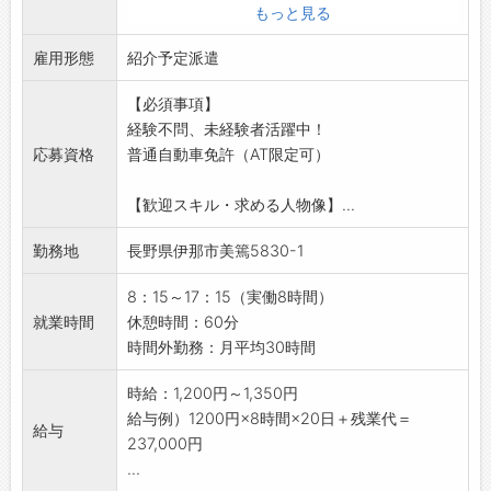
即日対応!!フォロー体制もバッチリ
【業務内容】
もっと見る
登録はご自宅からお電話で可能です◎
■機械装置の組立・機械回りの配線
☆----------------------------------------
雇用形態
・装置の組立（部品の組付け、ユニットの作成
紹介予定派遣
☆
など）
◆職場見学可能！自分が働くイメージができま
【必須事項】
・配線作業（配線、整線、かしめ作業など）
す。
経験不問、未経験者活躍中！
・生産管理システムへの入力
みなさまのご応募を心よりお待ちしております
応募資格
普通自動車免許（AT限定可）
【おすすめポイント♪】
＾＾
■未経験者活躍中！
☆----------------------------------------
【歓迎スキル・求める人物像】...
・未経験から活躍している社員もいます
☆
・丁寧に教えてもらえる環境なので、初めての
勤務地
長野県伊那市美篶5830-1
方も安心
・将来的に直接雇用（正社員登用）の可能性が
8：15～17：15（実働8時間）
あります！
就業時間
休憩時間：60分
■研修制度充実◎
時間外勤務：月平均30時間
・図面の見方や組立方法など、先輩社員から指
導いただけるので安心して就業可能
時給：1,200円～1,350円
・外部セミナーの研修を受けてもらうこともで
給与例）1200円×8時間×20日＋残業代＝
給与
きます
237,000円
【こんな方におすすめ◎】
...
・機械作業に興味のある方！