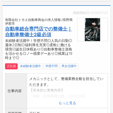
【やりがい】
・利用者様の日常を支えるやりがいと、ありが
掲載開始日:2026/07/25
とうの言葉がたくさん届くお仕事です。
有限会社トモエ自動車商会の求人情報 /長野県
【こんな方にピッタリ♪】
伊那市
◇介護業界でのキャリアをスタートしたい方
自動車総合専門店での整備士｜
◆人の役に立つ仕事を探している方
自動車整備士2級必須
◇人とのつながりを大切にできる方
未経験者活躍中！学歴不問◎人気の日勤◎
週休2日制◎福利厚生充実◎柔軟に働ける
◆人の笑顔を見ると自分も元気になれる方
環境◎誕生日休暇あり◎自動車整備士資格
◇「ありがとう」を直接感じられる仕事がした
を活かせる◎ノー残業デーあり◎残業は19
い方
時まで◎
◆丁寧なコミュニケーションが好きな方
正社員
未経験者活躍中
学歴不問
男女活躍中
メカニックとして、整備業務全般を担当してい
ただきます。
【具体的な業務内容】
仕事内容
・車検（年間整備台数：1,800台程）
・点検
もっと見る
・一般整備