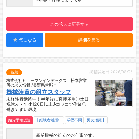
・お客さまの人生に長期的にかかわることがで
きます。（独身～結婚・出産～住宅など）
・頼られる存在になれます！
この求人に応募する
・資格取得などキャリアアップも可能◎
【研修制度】
詳細を見る
気になる
・未経験からでもスタートできる環境が整って
います！
※未経験者の場合、保険会社へ1～2年程度出向
する可能性があります。
・社内研修や、先輩からのフォロー体制も整っ
掲載開始日:2026/08/06
新着
ています。
株式会社ヒューマンインデックス 松本営業
・保険会社主催の研修会にも参加可能です。
所の求人情報 /長野県伊那市
・専用システムについて、しっかり学ぶことが
機械装置の組立スタッフ
できます。
未経験者活躍中！半年後に直接雇用◎土日
祝休み・年休120日以上♪コツコツ作業◎
【ステップアップ】
働きやすい環境
・未経験、未資格からプロの保険コンサルタン
トを目指せます。
紹介予定派遣
未経験者活躍中
学歴不問
男女活躍中
・生命保険、損保保険の募集人資格取得を目指
していただきます。
産業機械の組立のお仕事です。