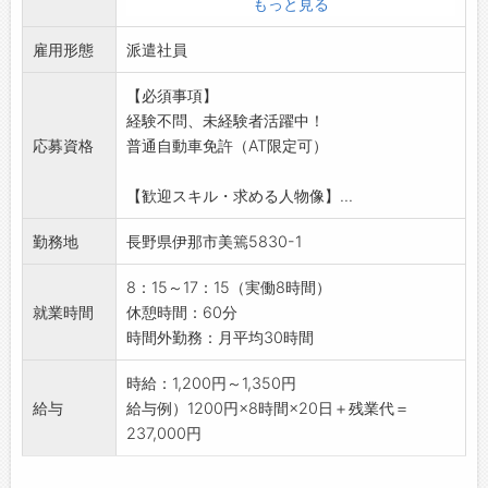
もっと見る
みなさまのご応募を心よりお待ちしております
■機械装置の設計アシスタント
＾＾
雇用形態
・Solidworksを使用
派遣社員
☆----------------------------------------
・CADソフトへのデータ入力
☆
【必須事項】
◎業務を通じて少しずつ経験を積み、将来的に
経験不問、未経験者活躍中！
は設計業務にも携われるよう成長できる環境で
応募資格
普通自動車免許（AT限定可）
す
◎実務経験はなくても、職業訓練校等でCADや
【歓迎スキル・求める人物像】...
設計の基礎を学んだ方歓迎！
【おすすめポイント♪】
勤務地
長野県伊那市美篶5830-1
■未経験者活躍中！
・未経験から活躍している社員もいます
8：15～17：15（実働8時間）
・将来的に直接雇用（正社員登用）の可能性が
就業時間
休憩時間：60分
あり！
時間外勤務：月平均30時間
【こんな方におすすめ♪】
・機械設計に興味のある方！
時給：1,200円～1,350円
【貸与】
給与
給与例）1200円×8時間×20日＋残業代＝
・制服（上下）
237,000円
・帽子
・安全靴等