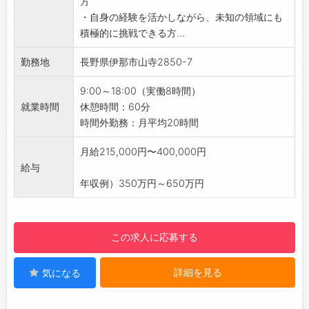
方
【未経験でも安心◎】
・好奇心旺盛で人と話すことが好き
・自身の経験を活かしながら、未知の領域にも
・OJTでしっかりサポート！入社後は同行しな
・カメラで撮影するのが好き
積極的に挑戦できる方...
がら業務を覚えていただきます。
・向上心があり、自己学習ができる
・未経験から入社したスタッフがたくさん活躍
勤務地
長野県伊那市山寺2850-7
・企画やアイデアを形にすることが好きな方
しており、福祉の専門知識がなくても成長でき
・雑誌を読むのが好き
ます！
9:00～18:00（実働8時間）
【先輩社員の声】
【研修制度】
就業時間
休憩時間：60分
■Aさん 未経験入社
・社員研修や商品研修などもございますので、
時間外勤務：月平均20時間
・分からないことは先輩たちがその都度丁寧に
安心して勤務していただけます。
説明してくれるので、未経験でも安心して取り
【1日の業務の流れ（※日によって異なりま
月給215,000円〜400,000円
組むことができました。
す）】
給与
■Bさん 経験者
・ 9：00 朝礼、営業回りの準備
年収例）350万円～650万円
・自分の興味のあるコト、モノなどを取材でき
・10：00 ご利用者様の自宅にて、福祉用具の
る楽しさがあります。
使用状況についてヒアリング
・気配り上手に定評のある上司と先輩の細やか
・12：00 休憩
この求人に応募する
なフォロー・サポートもあるので心強い。
・13：30 ご利用者様の自宅へ納品
・15：30 居宅介護支援事業所へ定期訪問
詳細を見る
気になる
・17：00 帰社後、書類作成と翌日の準備
・18：00 退勤（残業は1日30分～1時間程度発
生する場合があります。）