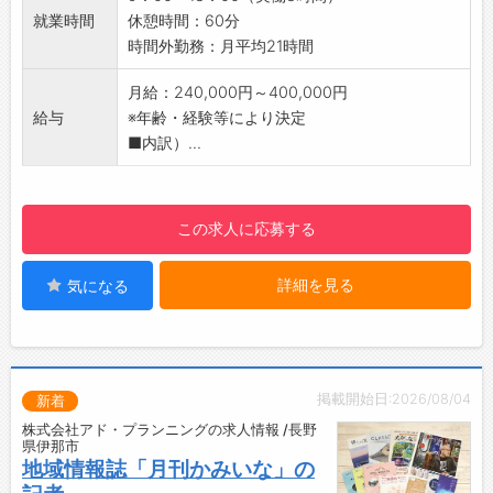
め顧客から「たくさん反響があったよ！」「あ
【休日出勤について】
就業時間
休憩時間：60分
りがとう！」と嬉しい反響をいただくことも非
・月2回程度、休日出勤があります。
時間外勤務：月平均21時間
常に多いのでやりがいを感じます。
・休日出勤の際は、振替休日を取得して頂きま
【アピールポイント】
月給：240,000円～400,000円
す。
■表彰制度あり
給与
※年齢・経験等により決定
【会社特徴】
社員の頑張りを公正に評価◎
■内訳）...
■創業1945年 社員数1,540名（2022年11月時
■風通しの良い現場
点）
年齢・性別に関係なくアイデアを言い合える環
■売上高 【連結】1752億4,300万円、【単体】
境です！
978億7,023万円 （2022年8月実績）
この求人に応募する
【充実した手当◎】
■国内34都道府県で事業展開しています。メイ
・各種手当が充実しており、収入も安定！
ンのLPガスでは一般家庭・業務用への直接販売
詳細を見る
気になる
【貸与】
に加え、地域ガス販売店様への卸売り販売も行
・一人ひとりに社用車貸与
い、年間ガス取り扱い量は、業界トップクラス
・iPad
です。
【社内環境】
■2021年より環境へ配慮したカーボンオフセッ
・営業スタッフ数：4名
トLPガスの販売を開始し、今後もガス事業全体
掲載開始日:2026/08/04
新着
・分からないことや困ったことがあれば先輩ス
としてお客様件数の拡大及び全国展開を目指し
株式会社アド・プランニングの求人情報 /長野
タッフがフォローに入りますので、安心してご
県伊那市
ていきます。
入社ください！
地域情報誌「月刊かみいな」の
■産業ガスでは、自動車・食品・鉄道業界など
【福利厚生】