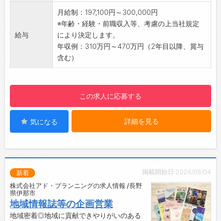
喜びを感じていただけます。
【業務流れ】
月給制：197,100円～300,000円
■100％オーダーメイドでニーズに対応
・定期保安点検など保安維持管理のためにお客
※年齢・経験・前職収入等、考慮の上当社規定
・弊社が開発する製品に一つとして同じものは
さまへのご案内、点検実施。
給与
により決定します。
ありません。
・ガス機器の不調などお問合せを受けて、お客
年収例：310万円～470万円（2年目以降、賞与
・なぜならば、お客様によって生産現場やライ
さま宅へ訪問して点検を行います。
含む）
ンの環境、製品の特性が異なるからです。
・機器の状況をご説明し、必要に応じて交換・
・弊社では研究開発と製造現場が一体となった
修理やガス設備修繕等を行っていただきます。
独自の開発システムを構築し、お客様のご要望
・ガスや電気の新規開拓も行います。
に適ったベストな装置を一つひとつオーダーメ
この求人に応募する
※ボンベ配送は、配送会社に委託しています。
イドします。
【貸与品】
■一貫生産体制とワンストップオーダー
詳細を見る
気になる
◆スマホ、PC、ユニフォーム、工具など
・弊社では原材料の調達・加工から製品の製造
【各種手当】
までを自社で一貫して行っています。
◆基本給に加え、手当が充実しています。
・また、海外にも拠点を持ち、グローバルパー
◆住宅手当の支給があり、世帯主であれば全員
トナーとの業務提携により、量産体制も構築し
に支給されます。
ています。
掲載開始日:2026/08/04
新着
【充実の研修・資格取得制度】
・製品の開発から製造、設置、アフターフォロ
株式会社アド・プランニングの求人情報 /長野
◆入社後は先輩職員に同行し、慣れるまで半年
県伊那市
ーまでワンストップでお応えできるのが弊社の
ほどは、業務に必要な資格を取得しながら仕事
地域情報誌等の企画営業
強みです。
を覚えていただきます。
地域密着◎地域に貢献できやりがいのある