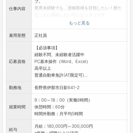
フ。
業界未経験でも、資格取得を目指したい！新た
仕事内容
なことに挑戦したい方にピッタリです。
【業務内容】
もっと見る
■生命保険や損害保険のコンサルティングスタ
雇用形態
ッフ
正社員
・生命保険や損害保険の提案、説明、契約業務
【必須事項】
・契約後の保全業務
経験不問、未経験者活躍中
・セールス先はアルピコグループ各社の従業員
応募資格
PC基本操作（Word、Excel）
や既契約者・既取引先も多く、経験値に応じた
高卒以上
マーケットからスタートできます。
普通自動車免許(AT限定可)...
・ノルマはありません！
※営業範囲：伊那、飯田、木曽、諏訪地域
勤務地
長野県伊那市日影641-2
【設備】
・無料駐車場完備
9：00～18：00（実働8時間）
【転勤】
就業時間
休憩時間：60分
・あり（長野県内各営業所）
時間外勤務：月平均5時間
※ご本人の意向を考慮し、相談の上で決定しま
す。
月給：180,000円～300,000円
給与
【やりがい】
※年齢・経験により決定