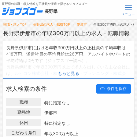
長野県の転職・求人情報を正社員や派遣で探せるジョブズゴー
長野県
メニュー
転職・求人TOP
長野県の求人・転職TOP
伊那市
年収300万円以上の求人・転
無料会員登録
ログイン
長野県伊那市の年収300万円以上の求人・転職情報
長野県伊那市における年収300万円以上の正社員の平均年収は
メニュー
418万円、派遣社員の平均月給は26万円、アルバイトやパートの
平均時給は0円です（ジョブズゴー調べ）。
トップ
長野県伊那市で年収300万円以上で求人を出している主な会社に
詳細情報で求人を探す
は、
ルビコン株式会社
・
株式会社アド・プランニング
・
株式会
もっと見る
タップで簡単に求人を探す
社 根津製作所
などがあり、未経験や短期等ご希望の条件で絞り
込みができます。
【初めての方へ】
求人検索の条件
条件を保存
長野県伊那市の地域密着型の求人サイトであるジョブズゴーでは
長野県の求人検索で選ばれる理由
長野県伊那市の求人情報を255件取り扱っており、そのうち
正社
職種
特に指定なし
員の求人
は229件、
派遣社員の求人
は3件、
アルバイト・パート
転職支援サービスについて
の求人
は0件です。
勤務地
伊那市
ハローワークにはない求人も多数扱っており、転職だけでなく、
転職支援サービス
休日
特に指定なし
第二新卒から50代・60代以上の方の再就職も可能です。 長野県
転職ノウハウ(応募書類の書き方・面接対策など)
伊那市で年収300万円以上の求人・転職情報を探している方は、
こだわり条件
年収300万円以上
転職・採用コラム