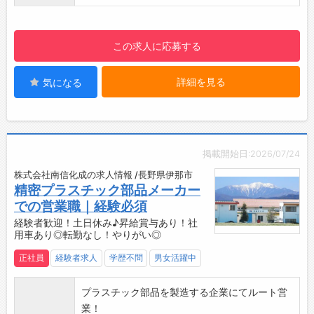
【こんな方におすすめ◎】
・機械作業に興味のある方！
・DIYが好きな方など歓迎♪
この求人に応募する
【貸与】
・制服（上下）
詳細を見る
気になる
・帽子
・安全靴等
【設備】
・無料駐車場
・更衣室、ロッカー
掲載開始日:2026/07/24
・食堂スペースあり：サラダ購入可能！（100
株式会社南信化成の求人情報 /長野県伊那市
～200円/食）
精密プラスチック部品メーカー
・喫煙所：屋外
での営業職｜経験必須
☆----------------------------------------
経験者歓迎！土日休み♪昇給賞与あり！社
☆
用車あり◎転勤なし！やりがい◎
◆時間単位年休制度あり！
正社員
経験者求人
学歴不問
男女活躍中
有給休暇は1時間分、2時間分と時間単位でも取
得できます◎
プラスチック部品を製造する企業にてルート営
☆----------------------------------------
業！
☆