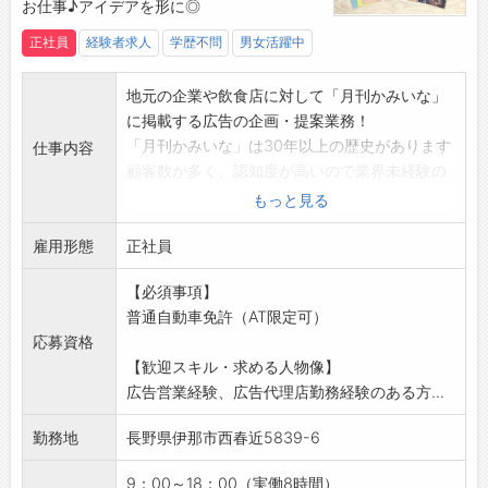
お仕事♪アイデアを形に◎
◆資格取得制度があります。（全額会社負担・
一部条件あり）
正社員
経験者求人
学歴不問
男女活躍中
◆職歴に応じて定期的に階層別のミーティング
があり、業務についての講習・情報共有等をし
地元の企業や飲食店に対して「月刊かみいな」
ています。
に掲載する広告の企画・提案業務！
【教育制度】
「月刊かみいな」は30年以上の歴史があります
仕事内容
新入社員OJT研修、新入社員フォローアップ研
顧客数が多く、認知度が高いので業界未経験の
修、2年目研修、4年目研修、階層別教育研修制
方でも活躍できるお仕事です！
もっと見る
度、資格取得推奨制度など
■企業や行政、飲食店などのパンフレット、チ
◎資格取得には特に熱心です。
雇用形態
ラシ、名刺、看板等の企画・営業
正社員
【転勤について】
■観光ガイド「たび～な信州」の企画・営業
・基本的には、自宅から通勤可能な近隣営業所
【必須事項】
■HPやWEB広告などの企画・営業
へ転勤の可能性があります。
普通自動車免許（AT限定可）
■TV／ラジオのCM企画
・キャリアアップのための転勤（県外含む）が
応募資格
■イベントの企画・運営
可能な場合は、当社規定により基本給が上がり
【歓迎スキル・求める人物像】
◎ゆくゆくは、ほか業務もお任せする予定で
ます。
広告営業経験、広告代理店勤務経験のある方...
す！
【宿直勤務について】
【やりがい】
・月3～4回程度、当番制による宿直勤務があり
勤務地
長野県伊那市西春近5839-6
・CM・情報誌まで数多くの経験可能！
ます。
・地域でレスポンスが高い媒体を扱っているた
・宿直勤務時間：17:00～翌8:30（手当あり）
9：00～18：00（実働8時間）