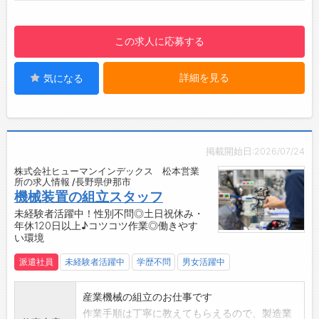
・DIYが好きな方など歓迎♪
【貸与】
この求人に応募する
・制服（上下）
・帽子
詳細を見る
気になる
・安全靴等
【設備】
・無料駐車場
・更衣室、ロッカー
・食堂スペースあり：サラダ購入可能！（100
掲載開始日:2026/07/24
～200円/食）
株式会社ヒューマンインデックス 松本営業
・喫煙所：屋外
所の求人情報 /長野県伊那市
☆----------------------------------------
機械装置の組立スタッフ
☆
未経験者活躍中！性別不問◎土日祝休み・
年休120日以上♪コツコツ作業◎働きやす
◆給与前払い制度あり！
い環境
勤務実績に応じて、給与前払いが可能です◎
簡単申請！簡単受取！日払い即日払い対応！
派遣社員
未経験者活躍中
学歴不問
男女活躍中
☆----------------------------------------
☆
産業機械の組立のお仕事です
◆ご不明点はいつでもご相談ください！
作業手順は丁寧に教えてもらえるので、製造業