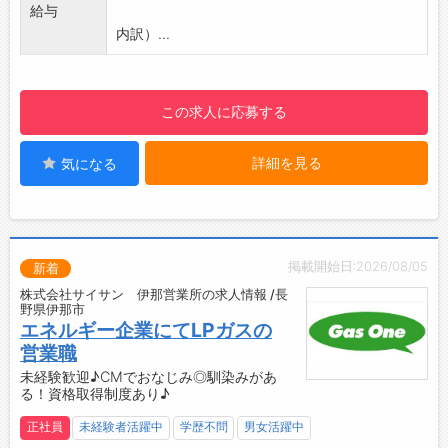
製作します
給与
力でお応えします。
【おすすめポイント♪】
内訳）...
・アイデアフラッシュによる課題解決のプロセ
■未経験者歓迎！
スをお客様と共有することで、ものを生み出す
・未経験の方でも安心してスタートできるよ
喜びを感じていただけます。
う、先輩スタッフが一つひとつ丁寧に指導しま
■100％オーダーメイドでニーズに対応
この求人に応募する
す
・弊社が開発する製品に一つとして同じものは
・業務は徐々に覚えていただける環境なので、
ありません。
詳細を見る
気になる
製造業が初めての方も安心です
・なぜならば、お客様によって生産現場やライ
・仲間と協力しながら作業を進めるため、コミ
ンの環境、製品の特性が異なるからです。
ュニケーションを取りながら「ものづくり」の
・弊社では研究開発と製造現場が一体となった
やりがいを感じられる職場です
独自の開発システムを構築し、お客様のご要望
■IUターン歓迎！
に適ったベストな装置を一つひとつオーダーメ
掲載開始日:2026/08/05
新着
・遠方から転居される方には、家賃補助制度あ
イドします。
株式会社サイサン 伊那営業所の求人情報 /長
り（規定あり）
野県伊那市
■一貫生産体制とワンストップオーダー
・新しい環境でのスタートを会社がサポート！
エネルギー企業にてLPガスの
・弊社では原材料の調達・加工から製品の製造
安心して新生活を始められます
営業職
までを自社で一貫して行っています。
・自然豊かな地域で働きながら、長く活躍した
未経験歓迎♪CMでおなじみ◎馴染みがあ
・また、海外にも拠点を持ち、グローバルパー
る！資格取得制度あり♪
い方にもおすすめです
トナーとの業務提携により、量産体制も構築し
【出張について】
ています。
正社員
未経験者活躍中
学歴不問
男女活躍中
・顧客先での設置業務などの業務が発生します