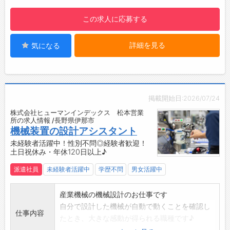
目指しています！
・無料駐車場
この求人に応募する
お客様の車の安心安全を、一緒に築いていきま
・更衣室、ロッカー
しょう！
・食堂スペースあり：サラダ購入可能！（100
＼
詳細を見る
気になる
～200円/食）
・喫煙所：屋外
☆----------------------------------------
☆
◆給与前払い制度あり！
掲載開始日:2026/07/24
勤務実績に応じて、給与前払いが可能です◎
株式会社ヒューマンインデックス 松本営業
簡単申請！簡単受取！日払い即日払い対応！
所の求人情報 /長野県伊那市
☆----------------------------------------
機械装置の設計アシスタント
☆
未経験者活躍中！性別不問◎経験者歓迎！
土日祝休み・年休120日以上♪
◆ご不明点はいつでもご相談ください！
即日対応!!フォロー体制もバッチリ
派遣社員
未経験者活躍中
学歴不問
男女活躍中
登録はご自宅からお電話で可能です◎
☆----------------------------------------
産業機械の機械設計のお仕事です
☆
自分で設計した機械が自動で動くことを確認し
◆職場見学可能！自分が働くイメージができま
仕事内容
たとき、大きな感動が得られる職種です♪
す。
【業務内容】