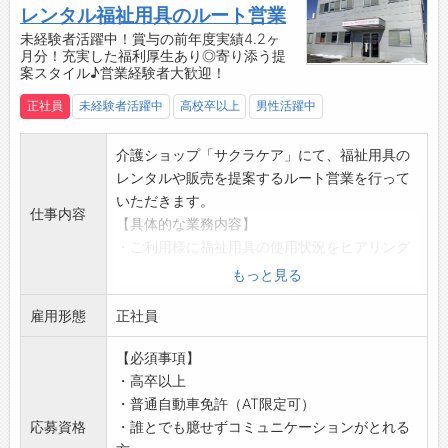
年齢・性別に関係なくアイデアや意見を言い合
レンタル福祉用具のルート営業
える環境です！
未経験者活躍中！賞与の前年度実績4.2ヶ
月分！充実した福利厚生あり◎寄り添う提
【充実した手当◎】
案スタイル♪営業経験者大歓迎！
・各種手当が充実しており収入も安定！
【貸与】
正社員
未経験者活躍中
高校卒以上
男性活躍中
・一人ひとりに社用車貸与
【服装】
介護ショップ「サクラケア」にて、福祉用具の
・オフィスカジュアル
レンタルや販売を提案するルート営業を行って
・派手すぎなければ髪色・ネイル自由
いただきます。
仕事内容
【社内環境】
【具体的な業務内容】
・分からないことや困ったことがあれば先輩ス
・ご利用様に福祉用具の使用状況をヒアリング
タッフがフォローに入りますので、安心してご
・最適な福祉用具のアドバイスと納品、利用方
もっと見る
入社ください！
法の説明
【福利厚生】
雇用形態
・定期的に福祉用具の利用状況を確認（アフタ
正社員
・定期健康診断
ーフォロー）
・車通勤可能(駐車場完備)
【必須事項】
・居宅介護支援事業所へ定期訪問
・休憩時間に自由に食べられるコーヒー・お
・高卒以上
◎営業というより「寄り添う提案」スタイルな
茶・お菓子もあります♪
・普通自動車免許（AT限定可）
ので、がつがつ売り込むタイプではありませ
・会社の目の前に2軒コンビニあり◎
応募資格
・誰とでも臆せずコミュニケーションがとれる
ん。
【こんな方におススメ◎】