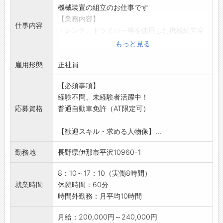
り（規定あり）
機械装置の組立のお仕事です
・新しい環境でのスタートを会社がサポート！
【業務内容】
安心して新生活を始められます
仕事内容
・レンチ、ドライバー等を使用した機械組立全
・自然豊かな地域で働きながら、長く活躍した
般
もっと見る
い方にもおすすめです
・機械のフレーム組みからユニットの組付け、
【設備】
雇用形態
配線など
正社員
・無料駐車場完備
・ボール盤での穴あけ、旋盤での切削加工など
・制服：貸与
【必須事項】
の加工業務
・安全靴：3,000円補助
経験不問、未経験者活躍中！
◎工作機械を使った部品加工や組立・検査など
・更衣室、ロッカー完備
応募資格
普通自動車免許（AT限定可）
多岐にわたります
・食堂スペース
【やりがいあり！】
・仕出し弁当注文可能
【歓迎スキル・求める人物像】...
・産業用設備のメーカーとして、多種多様な製
・喫煙所完備
品を製造しています
【会社の特徴】
勤務地
長野県伊那市平沢10960-1
・個別オーダーに基づく多品種少量生産品がほ
■分野横断的な「発想力」で課題を解決
とんどです
・ごく小さなもの、形状の複雑なもの、薄く軟
8：10～17：10（実働8時間）
・電子機器メーカーや自動車関連、医療機器、
弱なものなど、ハンドリングの難しい製品の取
就業時間
休憩時間：60分
食品分野など
り扱いこそ、弊社が得意とする分野です。
時間外勤務：月平均10時間
◎さまざまな業界のお客様からの注文に応じ
・その工程をいかに機械化・自動化するかとい
て、大小さまざな製品をチームで協力しながら
月給：200,000円～240,000円
ったご要望に対して、分野横断的な豊かな発想