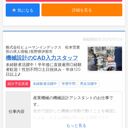
・評価制度：新技術の習得等に対して評価を行
詳細を見る
気になる
う制度です。
・頑張りをしっかりと待遇還元をしていく制度
が整っています◎
・他に、皆勤手当、資格手当、出張手当なども
あります。
掲載開始日:2026/07/24
【福利厚生充実！】
株式会社ヒューマンインデックス 松本営業
・託児所や時短勤務制度、育児支援などがあり
所の求人情報 /長野県伊那市
ます！
機械設計のCAD入力スタッフ
・男性社員2名の育児休暇取得実績あり！制度
未経験者活躍中！半年後に直接雇用◎経験
者歓迎！性別不問◎土日祝休み・年休120
を設けるだけではなく、しっかりと社内実績が
日以上♪
あります◎
【柔軟な職場環境◎】
紹介予定派遣
未経験者活躍中
学歴不問
男女活躍中
・家庭内の都合やお子さんの送迎がある場合な
ど、勤務時間の相談をして定時前に退社するこ
産業機械の機械設計アシスタントのお仕事で
とが可能です！
す。
・ワークライフバランスに合わせて、柔軟に対
自分で設計した機械が自動で動くことを確認し
仕事内容
応しています♪
たとき、大きな感動が得られる職種です♪
【残業について】
【業務内容】
もっと見る