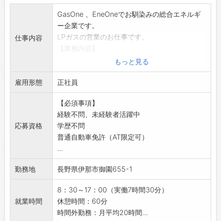
・製品の開発から製造、設置、アフターフォロ
◎社有車の運転あり
ーまでワンストップでお応えできるのが弊社の
GasOne 、EneOneでお馴染みの総合エネルギ
【設備】
強みです。
ー企業です。
・無料駐車場完備
LPガスの営業のお仕事です。
仕事内容
・制服：貸与
【業務内容】
・安全靴：3,000円補助
■営業職
もっと見る
・更衣室、ロッカー完備
戸建、アパート、飲食店などを中心にLPガスを
・食堂スペース
雇用形態
供給します。
正社員
・仕出し弁当注文可能
安全にご利用いただくための保安点検や集金、
・喫煙所完備
【必須事項】
検針、契約手続き、ガス器具修理、販売などを
【会社の特徴】
経験不問、未経験者活躍中
はじめ、ガスや電気の新規開拓も行います。
■分野横断的な「発想力」で課題を解決
応募資格
学歴不問
その他、ガス配管工事やリフォームも行い、営
・ごく小さなもの、形状の複雑なもの、薄く軟
普通自動車免許（AT限定可）
業だけでなく技術も身に付く部門です。
弱なものなど、ハンドリングの難しい製品の取
...
LPガス、電力関連、家のリフォームやウォータ
り扱いこそ、弊社が得意とする分野です。
ーサーバーなど、お客さまのご要望に応じて
・その工程をいかに機械化・自動化するかとい
勤務地
長野県伊那市御園655-1
様々な商材の提案ができるため、やりがいを持
ったご要望に対して、分野横断的な豊かな発想
って活躍していただけます。
力でお応えします。
8：30～17：00（実働7時間30分）
【魅力】
・アイデアフラッシュによる課題解決のプロセ
就業時間
休憩時間：60分
当社が扱うのは『私たちの暮らし』に必要不可
スをお客様と共有することで、ものを生み出す
時間外勤務：月平均20時間...
欠なエネルギー・インフラ事業です。