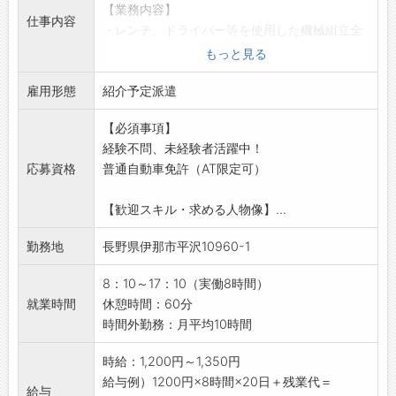
・資格取得支援があります！
【業務内容】
仕事内容
・販売マーケットがアルピコグループや従業
・レンチ、ドライバー等を使用した機械組立全
員・取引先と充実しているため、成果に繋がり
般
もっと見る
やすい！
・機械のフレーム組みからユニットの組付け、
【アットホームな社風】
雇用形態
配線など
紹介予定派遣
・お客様と接するお仕事のため、フレンドリー
・ボール盤での穴あけ、旋盤での切削加工など
な社員が多く在籍しております。
【必須事項】
の加工業務
・働きやすい環境が魅力！
経験不問、未経験者活躍中！
◎工作機械を使った部品加工や組立・検査など
・年齢問わず活躍できます！
応募資格
普通自動車免許（AT限定可）
多岐にわたります
【会社の特徴】
【おすすめポイント♪】
・アルピコグループなので、安定基盤にて長く
【歓迎スキル・求める人物像】...
■未経験者活躍中！
腰を据えて働くことができます。
・未経験から活躍している社員が多数！
勤務地
長野県伊那市平沢10960-1
・長野県下に9ヶ所の営業所があります。
・安心してスタートできるよう、先輩スタッフ
・アルピコグループの保険、リース業を担う会
が一つひとつ丁寧に指導します
8：10～17：10（実働8時間）
社としてグループ従業員の福利厚生、グループ
■紹介予定派遣！
就業時間
休憩時間：60分
企業の管財保険、リース、さらに一般企業、個
・派遣期間中に仕事内容や職場の雰囲気を確認
時間外勤務：月平均10時間
人のお客様の生命保険・損害保険を取り扱って
できるため、安心して直接雇用を目指せます
おります。
・将来を見据えて、安定した環境で長く働きた
時給：1,200円～1,350円
い方におすすめ
給与例）1200円×8時間×20日＋残業代＝
給与
■やりがいあり！