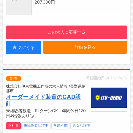
207,000円
・コミュニケーションを取りながら「ものづく
...
り」のやりがいを感じられる職場です
・業務は徐々に覚えていただける環境なので、
製造業が初めての方も安心です
この求人に応募する
【こんな方におすすめ♪】
未経験から製造業にチャレンジしたい方
詳細を見る
気になる
ものづくりに興味があり、手に職をつけたい方
コツコツと丁寧に作業へ取り組める方
長く安定して働きたい方
【設備】
・無料駐車場完備
掲載開始日:2026/08/06
新着
・制服：貸与
株式会社伊東電機工作所の求人情報 /長野県伊
・更衣室、ロッカー完備
那市
・食堂スペース
オーダーメイド装置のCAD設
・仕出し弁当注文可能
計
・喫煙所完備
未経験者歓迎！IUターンOK！年間休日120
日♪出張あり◎
☆----------------------------------------
☆
正社員
未経験者活躍中
学歴不問
男女活躍中
◆給与前払い制度あり！