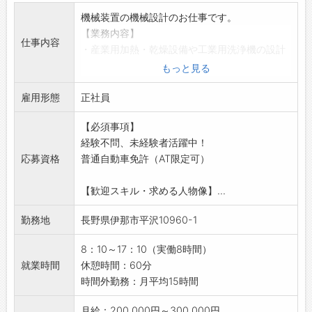
勤務実績に応じて、給与前払いが可能です◎
機械装置の機械設計のお仕事です。
簡単申請！簡単受取！日払い即日払い対応！
【業務内容】
☆----------------------------------------
仕事内容
・産業用加熱・乾燥設備や工業用洗浄機の設計
☆
および開発業務をお任せします
もっと見る
◆ご不明点はいつでもご相談ください！
・3次元CAD（Solidworks）を使用し、顧客の
即日対応!!フォロー体制もバッチリ
雇用形態
ニーズに合わせた装置の設計や改良を行います
正社員
登録はご自宅からお電話で可能です◎
【やりがいあり！】
☆----------------------------------------
【必須事項】
・産業用設備のメーカーとして、多種多様な製
☆
経験不問、未経験者活躍中！
品を製造しています
◆職場見学可能！自分が働くイメージができま
応募資格
普通自動車免許（AT限定可）
・個別オーダーに基づく多品種少量生産品がほ
す。
とんどです
みなさまのご応募を心よりお待ちしております
【歓迎スキル・求める人物像】...
・電子機器メーカーや自動車関連、医療機器、
＾＾
食品分野など
☆----------------------------------------
勤務地
長野県伊那市平沢10960-1
◎さまざまな業界のお客様からの注文に応じ
☆
て、大小さまざな製品をチームで協力しながら
8：10～17：10（実働8時間）
製作します
就業時間
休憩時間：60分
【出張について】
時間外勤務：月平均15時間
・顧客先や外注先での使用打合せなど、出張が
発生致します。
月給：200,000円～300,000円