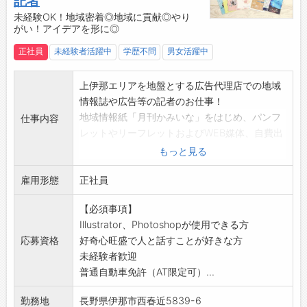
記者
へ法人向け営業、医療ガスでは医療施設、ドク
・定期健康診断
未経験OK！地域密着◎地域に貢献◎やり
ター、在宅患者さまへの提案営業を行います。
がい！アイデアを形に◎
・車通勤可能(駐車場完備)
■都市ガスの自由化に伴い、2017年より都市ガ
・休憩時間に自由に食べられるコーヒー・お
ス供給事業に参入。新たな挑戦として全国各地
正社員
未経験者活躍中
学歴不問
男女活躍中
茶・お菓子もあります♪
の都市ガスエリアへ進出しています。
・会社の目の前に2軒コンビニあり◎
■創業100周年に向けて、日本を含め【アジ
上伊那エリアを地盤とする広告代理店での地域
【先輩からの声】
ア・太平洋地域において〝総合エネルギー・生
情報誌や広告等の記者のお仕事！
■企画営業部 6年目
活関連事業″でリーディング企業になる】という
地域情報紙「月刊かみいな」をはじめ、パンフ
仕事内容
営業の一番の魅力はお客さまからの感謝に直接
ビジョンを共有し、海外9カ国10拠点に事業展
レットやリーフレットおよびWEB媒体、自費出
触れられること。
開しております。（エネルギー小売事業者内で
版などの企画や取材・ライティングの業務をし
もっと見る
お客さまから『ありがとう』と言われる感動を
海外拠点数第1位）
ていただきます。
味わうことができれば、それまでの苦労が報わ
■電力自由化に伴い電力事業を開始して、LPガ
雇用形態
【業務内容】
正社員
れ、必ずやりがいにつながります。
ス業界内では低圧電力供給量トップクラスで
■フリーペーパー「月刊かみいな」の企画・編
大変なところは、やりがいや達成感を感じるま
【必須事項】
す。
集
での道のりが険しいこと。
Illustrator、Photoshopが使用できる方
■安定した高品質のサービスを提供していくブ
■取材・文章作成・カメラでの撮影・PCでの編
達成感を味わう前の道半ばで辞めてしまうのは
応募資格
好奇心旺盛で人と話すことが好きな方
ランドとして2003年に立ち上げた「Gas
集など
とてももったいない。ぜひ苦労を乗り越えた先
未経験者歓迎
One」をはじめとして、「Ene One」「Water
■観光ガイドブック「たび〜な信州」の企画・
のやりがいや達成感を味わってほしいです。
普通自動車免許（AT限定可）...
One」「リフォーム・ワン」「ハートワン」
編集
「Gas One 海外事業」の6つのOneブランドを
■行政や企業のパンフレット、リーフレットの
勤務地
長野県伊那市西春近5839-6
展開。「Gas One」の「One」には、お客さま
制作