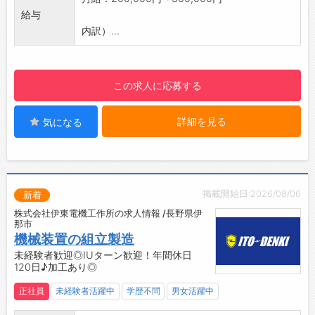
※出張の際に、社有車を運転する場合有り
給与
【おすすめポイント♪】
内訳）...
■未経験者歓迎！
・CADの基本操作や業務の流れから丁寧に指導
しますので、未経験の方も安心してスタートで
この求人に応募する
きます。
・先輩社員がしっかりサポートするため、設計
詳細を見る
気になる
の知識やスキルを基礎から身につけられる環境
です。
■オーダーメイド設計ならではのやりがい！
・一品一様の装置を手掛けるため、毎回新鮮な
気持ちで設計に取り組めます
掲載開始日:2026/08/06
新着
・自分が設計した装置が形となり、お客様先で
株式会社伊東電機工作所の求人情報 /長野県伊
活躍する様子を見られることも、大きなやりが
那市
いです
機械装置の組立製造
・お客様のご要望を形にする「ものづくり」の
未経験者歓迎◎IUターン歓迎！年間休日
120日♪加工あり◎
醍醐味を実感できる仕事です
■IUターン歓迎！
正社員
未経験者活躍中
学歴不問
男女活躍中
・遠方から転居される方には、家賃補助制度あ