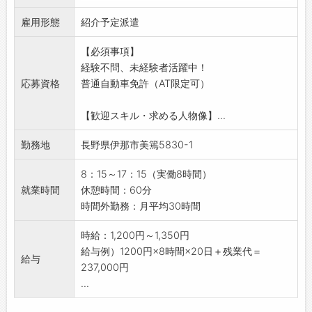
・申請がある場合のみ残業をすることが可能
■機械装置の設計アシスタント
で、最長19:00までと決まっています。
雇用形態
・Solidworksを使用
紹介予定派遣
・ノー残業デーは、17:45完全退社です。
・CADソフトへのデータ入力
・プライベート時間を確保できるので、小さい
【必須事項】
◎業務を通じて少しずつ経験を積み、将来的に
お子様がいる方やオンオフのメリハリを付けた
経験不問、未経験者活躍中！
は設計業務にも携われるよう成長できる環境で
い方にはおすすめです◎
応募資格
普通自動車免許（AT限定可）
す
【取扱メーカー】
◎実務経験はなくても、職業訓練校等でCADや
レクサス、トヨタ、日産、ホンダ、マツダ、ス
【歓迎スキル・求める人物像】...
設計の基礎を学んだ方歓迎！
バル、スズキ、三菱自動車、ダイハツ、
【おすすめポイント♪】
勤務地
長野県伊那市美篶5830-1
メルセデス・ベンツ、BMW、アウディ、フォル
■未経験者活躍中！
クスワーゲン、ポルシェ、MINI、
・未経験から活躍している社員もいます
8：15～17：15（実働8時間）
キャデラック、シボレー、フォード、クライス
・将来的に直接雇用（正社員登用）の可能性が
就業時間
休憩時間：60分
ラー、ジープ、ジャガー、ロータス、
あり！
時間外勤務：月平均30時間
ボルボ、プジョー、ルノー、シトロエン、フィ
【こんな方におすすめ♪】
アット、アルファロメオ
・機械設計に興味のある方！
時給：1,200円～1,350円
／
【貸与】
給与例）1200円×8時間×20日＋残業代＝
社員の幸せの実現と豊かな生活向上のために、
給与
・制服（上下）
237,000円
様々な手当・福利厚生制度を整えています◎
・帽子
...
国産車から外車、電気自動車、ヴィンテージカ
・安全靴等
ーまで幅広く取り扱い、地域一番の整備工場を
【設備】