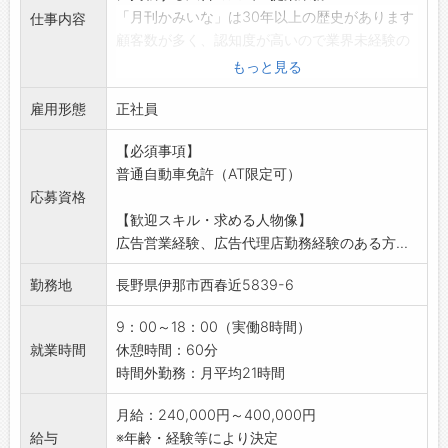
・資格取得支援があります！
「月刊かみいな」は30年以上の歴史があります
仕事内容
・販売マーケットがアルピコグループや従業
顧客数が多く、認知度が高いので業界未経験の
員・取引先と充実しているため、成果に繋がり
方でも活躍できるお仕事です！
もっと見る
やすい！
■企業や行政、飲食店などのパンフレット、チ
【アットホームな社風】
雇用形態
ラシ、名刺、看板等の企画・営業
正社員
・お客様と接するお仕事のため、フレンドリー
■観光ガイド「たび～な信州」の企画・営業
な社員が多く在籍しております。
【必須事項】
■HPやWEB広告などの企画・営業
・働きやすい環境が魅力！
普通自動車免許（AT限定可）
■TV／ラジオのCM企画
・年齢問わず活躍できます！
応募資格
■イベントの企画・運営
【会社の特徴】
【歓迎スキル・求める人物像】
◎ゆくゆくは、ほか業務もお任せする予定で
・アルピコグループなので、安定基盤にて長く
広告営業経験、広告代理店勤務経験のある方...
す！
腰を据えて働くことができます。
【やりがい】
・長野県下に9ヶ所の営業所があります。
勤務地
長野県伊那市西春近5839-6
・CM・情報誌まで数多くの経験可能！
・アルピコグループの保険、リース業を担う会
・地域でレスポンスが高い媒体を扱っているた
社としてグループ従業員の福利厚生、グループ
9：00～18：00（実働8時間）
め顧客から「たくさん反響があったよ！」「あ
企業の管財保険、リース、さらに一般企業、個
就業時間
休憩時間：60分
りがとう！」と嬉しい反響をいただくことも非
人のお客様の生命保険・損害保険を取り扱って
時間外勤務：月平均21時間
常に多いのでやりがいを感じます。
おります。
【アピールポイント】
月給：240,000円～400,000円
■表彰制度あり
給与
※年齢・経験等により決定