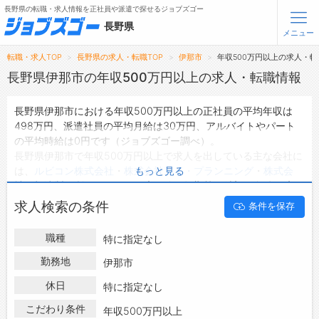
長野県の転職・求人情報を正社員や派遣で探せるジョブズゴー
長野県
メニュー
転職・求人TOP
長野県の求人・転職TOP
伊那市
年収500万円以上の求人・転
無料会員登録
ログイン
長野県伊那市の年収500万円以上の求人・転職情報
長野県伊那市における年収500万円以上の正社員の平均年収は
メニュー
498万円、派遣社員の平均月給は30万円、アルバイトやパート
の平均時給は0円です（ジョブズゴー調べ）。
トップ
長野県伊那市で年収500万円以上で求人を出している主な会社に
詳細情報で求人を探す
は、
ルビコン株式会社
・
株式会社アド・プランニング
・
株式会
もっと見る
タップで簡単に求人を探す
社 根津製作所
などがあり、未経験や短期等ご希望の条件で絞り
込みができます。
【初めての方へ】
求人検索の条件
条件を保存
長野県伊那市の地域密着型の求人サイトであるジョブズゴーでは
長野県の求人検索で選ばれる理由
長野県伊那市の求人情報を108件取り扱っており、そのうち
正社
職種
特に指定なし
員の求人
は101件、
派遣社員の求人
は1件、
アルバイト・パートの
転職支援サービスについて
求人
は0件です。
勤務地
伊那市
ハローワークにはない求人も多数扱っており、転職だけでなく、
転職支援サービス
休日
特に指定なし
第二新卒から50代・60代以上の方の再就職も可能です。 長野県
転職ノウハウ(応募書類の書き方・面接対策など)
伊那市で年収500万円以上の求人・転職情報を探している方は、
こだわり条件
年収500万円以上
転職・採用コラム