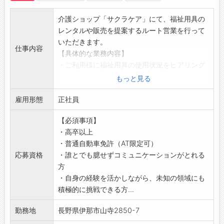
・一人ひとりに社用車貸与
【服装】
介護ショップ「サクラケア」にて、福祉用具の
・オフィスカジュアル
レンタルや販売を提案するルート営業を行って
・派手すぎなければ髪色・ネイル自由
いただきます。
仕事内容
【社内環境】
【具体的な業務内容】
・分からないことや困ったことがあれば先輩ス
・ご利用様に福祉用具の使用状況をヒアリング
タッフがフォローに入りますので、安心してご
・最適な福祉用具のアドバイスと納品、利用方
もっと見る
入社ください！
法の説明
【福利厚生】
雇用形態
・定期的に福祉用具の利用状況を確認（アフタ
正社員
・定期健康診断
ーフォロー）
・車通勤可能(駐車場完備)
【必須事項】
・居宅介護支援事業所へ定期訪問
・休憩時間に自由に食べられるコーヒー・お
・高卒以上
◎営業というより「寄り添う提案」スタイルな
茶・お菓子もあります♪
・普通自動車免許（AT限定可）
ので、がつがつ売り込むタイプではありませ
・会社の目の前に2軒コンビニあり◎
応募資格
・誰とでも臆せずコミュニケーションがとれる
ん。
【こんな方におススメ◎】
方
【未経験でも安心◎】
・好奇心旺盛で人と話すことが好き
・自身の経験を活かしながら、未知の領域にも
・OJTでしっかりサポート！入社後は同行しな
・カメラで撮影するのが好き
積極的に挑戦できる方...
がら業務を覚えていただきます。
・向上心があり、自己学習ができる
・未経験から入社したスタッフがたくさん活躍
勤務地
長野県伊那市山寺2850-7
・企画やアイデアを形にすることが好きな方
しており、福祉の専門知識がなくても成長でき
・雑誌を読むのが好き