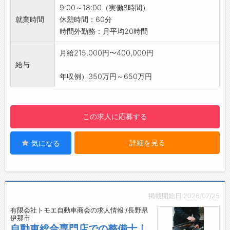
ます！
9:00～18:00（実働8時間）
【先輩社員の声】
【研修制度】
就業時間
休憩時間：60分
■Aさん 未経験入社
・社員研修や商品研修などもございますので、
時間外勤務：月平均20時間
・分からないことは先輩たちがその都度丁寧に
安心して勤務していただけます。
説明してくれるので、未経験でも安心して取り
【1日の業務の流れ（※日によって異なりま
月給215,000円〜400,000円
組むことができました。
す）】
給与
■Bさん 経験者
・ 9：00 朝礼、営業回りの準備
年収例）350万円～650万円
・自分の興味のあるコト、モノなどを取材でき
・10：00 ご利用者様の自宅にて、福祉用具の
る楽しさがあります。
使用状況についてヒアリング
・気配り上手に定評のある上司と先輩の細やか
・12：00 休憩
この求人に応募する
なフォロー・サポートもあるので心強い。
・13：30 ご利用者様の自宅へ納品
・15：30 居宅介護支援事業所へ定期訪問
詳細を見る
気になる
・17：00 帰社後、書類作成と翌日の準備
・18：00 退勤（残業は1日30分～1時間程度発
生する場合があります。）
【やりがい】
・利用者様の日常を支えるやりがいと、ありが
掲載開始日:2026/07/25
とうの言葉がたくさん届くお仕事です。
有限会社トモエ自動車商会の求人情報 /長野県
【こんな方にピッタリ♪】
伊那市
◇介護業界でのキャリアをスタートしたい方
自動車総合専門店での整備士｜