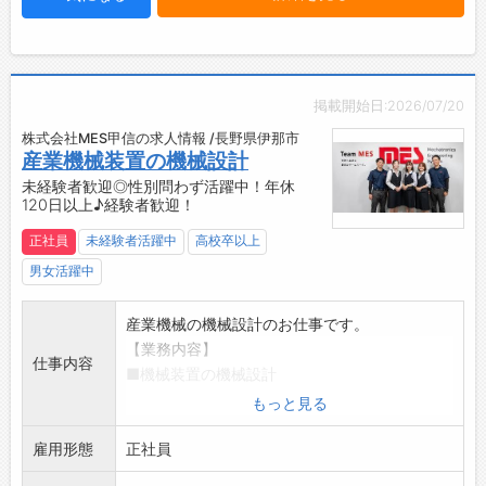
・生徒・保護者への適切な授業プラン・授業回
数の提案、
・月謝引落管理等の教室の運営に関する業務な
ど
掲載開始日:2026/07/20
【未経験者歓迎！】
株式会社MES甲信の求人情報 /長野県伊那市
・特別な資格は必要ありません！
産業機械装置の機械設計
・イチから教室管理・運営のスキルを学べるの
未経験者歓迎◎性別問わず活躍中！年休
で、ご安心ください◎
120日以上♪経験者歓迎！
【経験を活かして！】
正社員
未経験者活躍中
高校卒以上
・他業種からの転職ＯＫ！
・営業・接客などの経験が活かせます！
男女活躍中
・これまでに培った力を発揮できる◎
【充実した研修制度】
産業機械の機械設計のお仕事です。
・研修が充実していますので、新人でも活躍で
【業務内容】
仕事内容
きる職場です。
■機械装置の機械設計
【学歴不問！】
・Solidworksを使用し、3Dによる産業用機械
もっと見る
◎「勉強ができないとダメ？？」
装置の機械設計を担当していただきます。
そんなことはありません。
雇用形態
※業務に慣れてきたら社有車を使用しての取引
正社員
学歴や学力よりも、いかに生徒・保護者とコミ
先への出張・外出もあります。