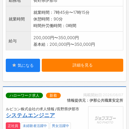
勤務地
長野県伊那市
き」「新しい環境で
イチから技術を身につけたい」という方を大
就業時間：7時45分〜17時15分
歓迎します!
就業時間
休憩時間：90分
業務の変更範囲:変更なし
時間外労働時間：0時間
200,000円〜350,000円
給与
基本給：200,000円〜350,000円
詳細を見る
気になる
掲載開始日:2026/08/07
ハローワーク求人
新着
情報提供元：伊那公共職業安定所
ルビコン株式会社の求人情報 /長野県伊那市
システムエンジニア
正社員
未経験者活躍中
男女活躍中