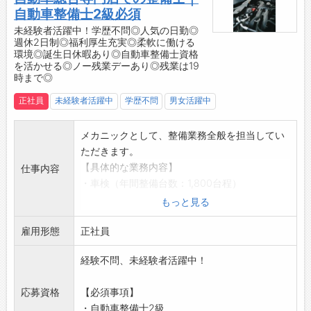
◆人の役に立つ仕事を探している方
自動車整備士2級必須
◇人とのつながりを大切にできる方
未経験者活躍中！学歴不問◎人気の日勤◎
週休2日制◎福利厚生充実◎柔軟に働ける
◆人の笑顔を見ると自分も元気になれる方
環境◎誕生日休暇あり◎自動車整備士資格
◇「ありがとう」を直接感じられる仕事がした
を活かせる◎ノー残業デーあり◎残業は19
い方
時まで◎
◆丁寧なコミュニケーションが好きな方
正社員
未経験者活躍中
学歴不問
男女活躍中
メカニックとして、整備業務全般を担当してい
ただきます。
【具体的な業務内容】
仕事内容
・車検（年間整備台数：1,800台程）
・点検
もっと見る
・一般整備
雇用形態
・板金塗装（年間整備台数：300台程）
正社員
・ロードサービス
経験不問、未経験者活躍中！
【おすすめポイント】
・楽天車検アワード：2019年より連続受注“全
応募資格
【必須事項】
国8位”の車検工場です！
・自動車整備士2級
【1日の業務の流れ】