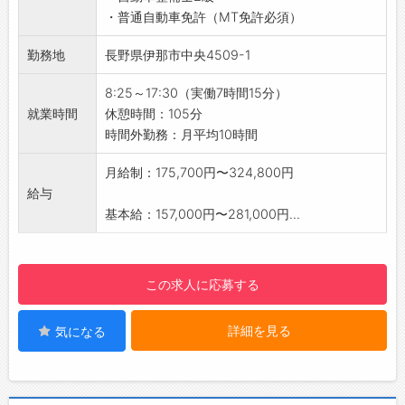
・普通自動車免許（MT免許必須）
8:25 始業
↓
勤務地
長野県伊那市中央4509-1
9:00 開始・車検受入点検作業
↓
8:25～17:30（実働7時間15分）
11:55 昼休憩
就業時間
休憩時間：105分
↓
時間外勤務：月平均10時間
13:05 車検作業・点検作業
↓
月給制：175,700円〜324,800円
16:00 お引渡し
給与
↓
基本給：157,000円〜281,000円...
17:30 定時
【手厚い手当が豊富！】
・実績手当：工賃の売上を換算して、お給料に
この求人に応募する
反映する仕組みです。
・評価制度：新技術の習得等に対して評価を行
詳細を見る
気になる
う制度です。
・頑張りをしっかりと待遇還元をしていく制度
が整っています◎
・他に、皆勤手当、資格手当、出張手当なども