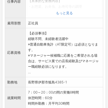
【具体的な業務内容】
仕事内容
・経営基盤が安定している日野グループ水準の
・お惣菜、お弁当、お寿司等の調理
福利厚生を完備しています。
・品出し、陳列、販売
もっと見る
・資格手当や作業手当など各種手当が充実して
・接客業務（※レジ業務は除きます）
おり、退職金制度ありで将来も安心です。
雇用形態
・在庫管理業務、受発注
正社員
・賞与は年3回支給、前年度実績は約5.7ヶ月分
・人材教育、従業員シフト作成
と高水準！
【必須事項】
※上記に付随する業務全般をご担当いただきま
◆日祝休みでプライベートと両立しやすい大型
経験不問、未経験者活躍中
す。
ディーラー！
※普通自動車免許（AT限定可）は必須となりま
【研修制度】
・週休2日制（日曜・祝日・第2・第4土曜日）
す。
・入社後は業務全体を順番に携わっていただ
応募資格
を採用。
※マネージャー候補職に応募をご希望される場
き、ゆくゆくは店長候補としてお仕事をお任せ
・夏季休暇、年末年始休暇などの長期休暇あ
合は、サービス業での店長経験及びマネージャ
します。
り！
ー職経験必須になります。
【職場の雰囲気】
・有給休暇は1時間単位で取得可能で、取得しや
...
・常にお客様がいらっしゃいますので、スーパ
すい雰囲気です。
ー内に出るときには笑顔を意識して近くの方に
・交替休制度あり。月1～2日、希望日にお休み
勤務地
長野県伊那市狐島4385-1
はご挨拶をお願いします。
できます♪
【働き方に関して】
・家族や友人との予定も立てやすく、プライベ
7：00～20：00の間の実働8時間
・日勤帯のみのシフト制になりますので、夜勤
ートも充実◎
就業時間
休憩時間：60分
はございません。
【やりがい】
時間外勤務：月平均30時間
・夏と冬にそれぞれ3日ずつ連休を取得できま