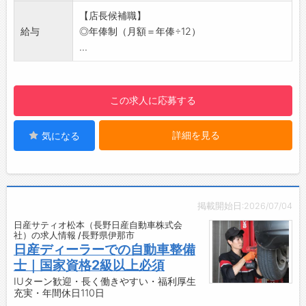
■トラックやバスは、日本の物流・生活インフ
す。
【店長候補職】
ラを支える欠かせない存在です。
【社内設備】
給与
◎年俸制（月額＝年俸÷12）
・「自分の仕事が社会を動かしている」という
・休憩スペース
...
実感を持って働けます。
・更衣室
・単なる修理ではなく、事故を未然に防ぎ、
人々の安全を守る重要な役割を担います。
・「誰かの役に立ちたい」「社会に貢献した
この求人に応募する
い」という想いを仕事にできる環境です。
・人とモノの移動を支え、豊かで住みよい未来
詳細を見る
気になる
づくりに貢献できます。
掲載開始日:2026/07/04
日産サティオ松本（長野日産自動車株式会
社）の求人情報 /長野県伊那市
日産ディーラーでの自動車整備
士｜国家資格2級以上必須
IUターン歓迎・長く働きやすい・福利厚生
充実・年間休日110日