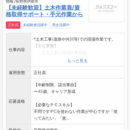
情報 /長野県伊那市
【未経験歓迎】土木作業員/資
格取得サポート・手元作業から
正社員
未経験者活躍中
男女活躍中
*土木工事(道路や河川等)での現場作業です。
【主な業務】
仕事内容
・土木工事の現場作業全般
・重機や作業が楽になる機械の操作・サポー
もっと見る
ト
雇用形態
【当社の特徴】
正社員
身体の負担を減らす新しい機械や仕組みを積
【年齢制限、該当事由】
極的に取り入れてい
〜45歳、キャリア形成
ます!
道具の名前や簡単な作業から教えるので、全
応募資格
【必要なＰＣスキル】
くの未経験の方でも
不問です!PCを使わない作業が中心ですが「使
安心です。業務に必要な資格の取得も含め、
ってみたい」「覚...
成長を会社全体でし
っかりサポートします。「体を動かすのが好