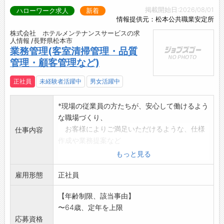
掲載開始日:2026/08/01
ハローワーク求人
新着
情報提供元：松本公共職業安定所
株式会社 ホテルメンテナンスサービスの求
人情報 /長野県松本市
業務管理(客室清掃管理・品質
管理・顧客管理など)
正社員
未経験者活躍中
男女活躍中
*現場の従業員の方たちが、安心して働けるよう
な職場づくり、
お客様によりご満足いただけるような、仕様
仕事内容
作成や業務提案など
・客室清掃
もっと見る
・従業員の配置計画シフト作成 ・追加また
雇用形態
は新規業務の提案
正社員
・従業員への作業指導 ・お客様の
【年齢制限、該当事由】
お困りごと集約
〜64歳、定年を上限
・従業員欠勤時の作業補充対応 ・売上・経
応募資格
費の先行管理