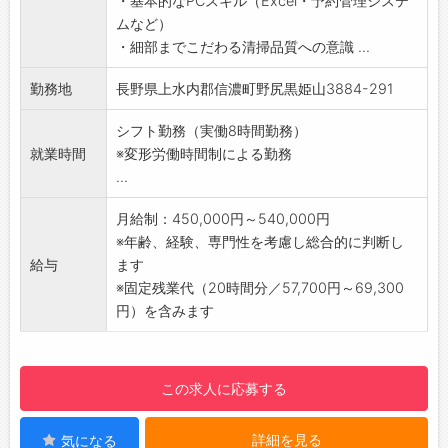
・基本的なPCスキル（Excel・予約管理システ
案
ムなど）
・他部署との連携・調整（フロント、メンテナ
・細部までこだわる清掃品質への意識 ...
ンスなど）
・ゲストからのリクエスト対応およびクレーム
勤務地
長野県上水内郡信濃町野尻黒姫山3884-291
対応
【ポイント】
シフト勤務（実働8時間勤務）
・昇給賞与あり
就業時間
※変形労働時間制による勤務
・賄いあり
...
・引越し代の補助あり
【社宅】
月給制：450,000円～540,000円
・家具、家電付き単身寮完備
※年齢、経験、専門性を考慮し総合的に判断し
・住宅手当制度あり
給与
ます
【採用担当者より】
※固定残業代（20時間分／57,700円～69,300
はじめまして、リゾートホテル Loma Central
円）を含みます
Peaksのリクルートメントチームです。
この度は弊社求人をご覧いただき、誠にありが
とうございます！
この求人に応募する
共にホテルを盛り上げていくスタッフを募集し
ております。
詳細を見る
気になる
ぜひ一緒に素敵なホテルを作り上げましょう！