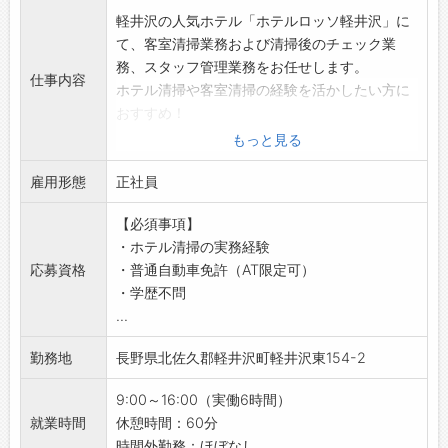
軽井沢の人気ホテル「ホテルロッソ軽井沢」に
て、客室清掃業務および清掃後のチェック業
務、スタッフ管理業務をお任せします。
仕事内容
ホテル清掃や客室清掃の経験を活かしたい方に
おすすめ！
全33部屋程度のホテルを6名体制で担当するた
もっと見る
め、一部屋一部屋丁寧に清掃へ取り組める環境
雇用形態
です◎
正社員
【具体的な業務内容】
【必須事項】
■客室清掃業務
・ホテル清掃の実務経験
・浴室、洗面台、トイレなど水回りの清掃
応募資格
・普通自動車免許（AT限定可）
・使用済みタオルやリネン類の回収
・学歴不問
・新しいタオルやアメニティの補充
...
・ベッドメイク（シーツ交換など）
・客室内や共用部、廊下の掃除機がけ
勤務地
長野県北佐久郡軽井沢町軽井沢東154-2
◎水回り清掃やベッドメイクなど、担当ごとに
分かれて作業を行うため、効率よく業務を進め
9:00～16:00（実働6時間）
られます！
就業時間
休憩時間：60分
■チェッカー業務
時間外勤務：ほぼなし...