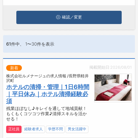
ジョブズゴーについて
確認／変更
会社概要
お問い合わせ
61件
中、 1〜30件を表示
よくあるご質問
掲載開始日:2026/08/01
新着
株式会社ルメナージュの求人情報 /長野県軽井
沢町
ホテルの清掃・管理｜1日6時間
｜平日休み｜ホテル清掃経験必
須
残業ほぼなし♪キレイを通して地域貢献！
もくもくコツコツ作業♪清掃スキルを活か
せる！
正社員
経験者求人
学歴不問
男女活躍中