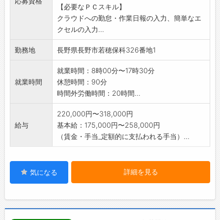
応募資格
【必要なＰＣスキル】
となりますので、特
クラウドへの勤怠・作業日報の入力、簡単なエ
に安定して受注しています。
クセルの入力...
※未経験の方も歓迎します。 ※業務の変更
範囲:なし
勤務地
長野県長野市若穂保科326番地1
就業時間：8時00分〜17時30分
就業時間
休憩時間：90分
時間外労働時間：20時間...
220,000円〜318,000円
給与
基本給：175,000円〜258,000円
（賃金・手当_定額的に支払われる手当）...
詳細を見る
気になる