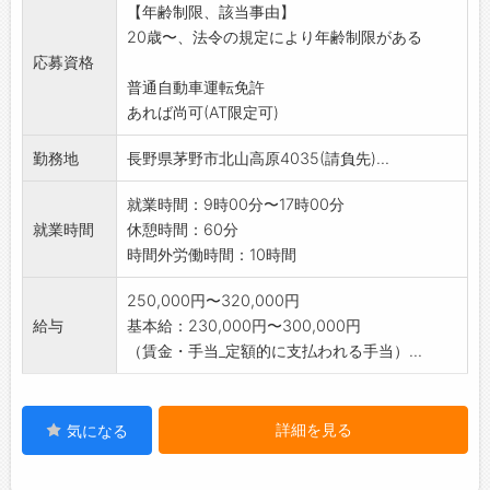
【年齢制限、該当事由】
業務に慣れてきたら、スタッフ指導や作業管理
20歳〜、法令の規定により年齢制限がある
など、現場をまとめ
応募資格
る業務にもチャレンジしていただけます。
普通自動車運転免許
将来的なキャリアアップが可能です。
あれば尚可(AT限定可)
☆トライアル雇用求人
【変更範囲:変更なし】
勤務地
長野県茅野市北山高原4035(請負先)...
就業時間：9時00分〜17時00分
就業時間
休憩時間：60分
時間外労働時間：10時間
250,000円〜320,000円
給与
基本給：230,000円〜300,000円
（賃金・手当_定額的に支払われる手当）...
詳細を見る
気になる