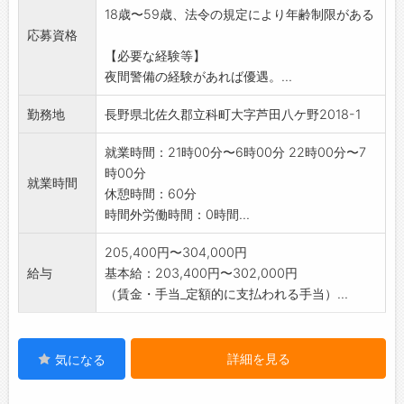
18歳〜59歳、法令の規定により年齢制限がある
その他の保養施設の維持に関わる業務など
応募資格
※業務変更の範囲:他業務への配置転換はありま
【必要な経験等】
せん。
夜間警備の経験があれば優遇。...
勤務地
長野県北佐久郡立科町大字芦田八ケ野2018-1
就業時間：21時00分〜6時00分 22時00分〜7
時00分
就業時間
休憩時間：60分
時間外労働時間：0時間...
205,400円〜304,000円
給与
基本給：203,400円〜302,000円
（賃金・手当_定額的に支払われる手当）...
詳細を見る
気になる