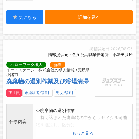
詳細を見る
気になる
掲載開始日:2026/08/05
情報提供元：佐久公共職業安定所 小諸出張所
ハローワーク求人
新着
イー・ステージ 株式会社の求人情報 /長野県
小諸市
廃棄物の選別作業及び浴場清掃
正社員
未経験者活躍中
男女活躍中
○廃棄物の選別作業
持ち込まれた廃棄物の中からリサイクル可能
仕事内容
物を選別し、区分け
を行います。
もっと見る
・廃棄物は多種多様なものが混じっているた