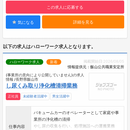
【残業少なめ◎】
この求人に応募する
・従業員のプライベートタイムを大切にしてい
ます♪
詳細を見る
気になる
・ワークライフバランスを整えやすく、しっか
りリフレッシュできます！
【こんな方にオススメ♪】
◇清掃業務に興味があり、お客様に喜ばれる仕
以下の求人はハローワーク求人となります。
事がしたい方
◆適度な運動をしたい方
掲載開始日:2026/08/05
ハローワーク求人
新着
◇体を動かすことが好きな方
情報提供元：飯山公共職業安定所
◆掃除や整理整頓が好きな方
(事業所の意向により公開していません)の求人
◇もくもくコツコツ作業が好きな方
情報 /長野県飯山市
◆家事スキルを活かして働きたい方
し尿くみ取り浄化槽清掃業務
未経験の方のご応募も大歓迎です♪
正社員
未経験者活躍中
男女活躍中
バキュームカーのオペレーターとして家庭や事
業所の浄化槽の清掃
やし尿の収集を行い、処理施設への運搬業務
仕事内容