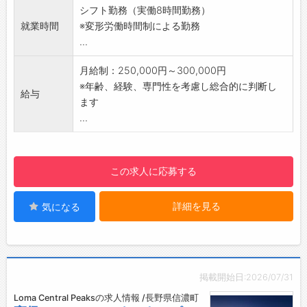
・引越し代の補助あり
◆適度に運動しながら働きたい方
シフト勤務（実働8時間勤務）
【社宅】
◇掃除や整理整頓が得意な方
就業時間
※変形労働時間制による勤務
・家具、家電付き単身寮完備
◆チームワークを大切にできる方
...
・住宅手当制度あり
◇もくもくコツコツ作業が好きな方
【採用担当者より】
◆家事スキルを仕事に活かしたい方
月給制：250,000円～300,000円
はじめまして、Loma Central Peaksのリクルー
◇ワークライフバランスを重視したい方
※年齢、経験、専門性を考慮し総合的に判断し
給与
トメントチームです。
豊かな自然に囲まれた軽井沢のホテルで、お客
ます
この度は弊社求人をご覧いただき、誠にありが
様の快適な滞在を支えるお仕事を始めてみませ
...
とうございます！
んか？
共にホテルを盛り上げていくスタッフを募集し
ております。
この求人に応募する
ぜひ一緒に素敵なホテルを作り上げましょう！
皆様からのご応募お待ちしております。
詳細を見る
気になる
掲載開始日:2026/07/31
Loma Central Peaksの求人情報 /長野県信濃町