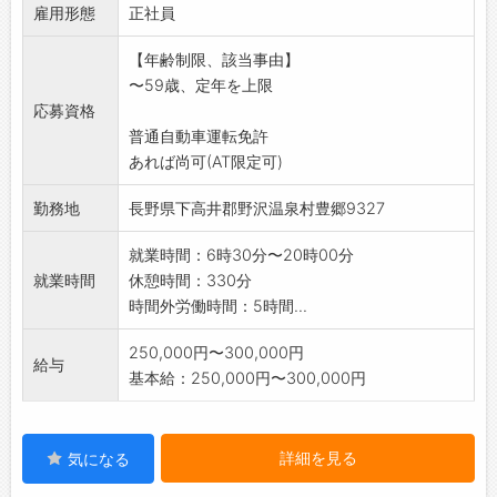
雇用形態
◆食事後の片づけ、食器洗い・拭き上げ
正社員
◆お客様のチェックイン時のご案内
【年齢制限、該当事由】
※「おもてなし」や「気配り」の気持ちが活か
〜59歳、定年を上限
せるお仕事です。
応募資格
※未経験の方にも丁寧に指導しますので、ご安
普通自動車運転免許
心ください。
あれば尚可(AT限定可)
【変更範囲:なし】
勤務地
長野県下高井郡野沢温泉村豊郷9327
就業時間：6時30分〜20時00分
就業時間
休憩時間：330分
時間外労働時間：5時間...
250,000円〜300,000円
給与
基本給：250,000円〜300,000円
詳細を見る
気になる