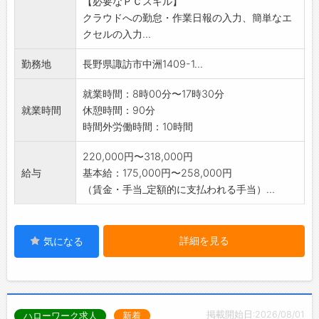
【必要なＰＣスキル】
となりますので、特
クラウドへの勤怠・作業日報の入力、簡単なエ
に安定して受注しています。
クセルの入力...
※未経験でも先輩が丁寧に指導します。※業務の
変更範囲:なし
勤務地
長野県諏訪市中洲1409-1...
就業時間：8時00分〜17時30分
就業時間
休憩時間：90分
時間外労働時間：10時間
220,000円〜318,000円
給与
基本給：175,000円〜258,000円
（賃金・手当_定額的に支払われる手当）...
詳細を見る
気になる
掲載開始日:2026/08/01
ハローワーク求人
新着