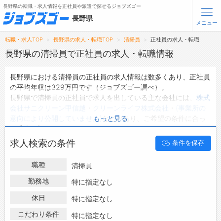
長野県の転職・求人情報を正社員や派遣で探せるジョブズゴー
長野県
メニュー
転職・求人TOP
長野県の求人・転職TOP
清掃員
正社員の求人・転職
無料会員登録
ログイン
長野県の清掃員で正社員の求人・転職情報
長野県における清掃員の正社員の求人情報は数多くあり、正社員
メニュー
の平均年収は329万円です（ジョブズゴー調べ）。
長野県で清掃員の正社員で求人を出している主な会社には、
株式
トップ
会社サニクリーン甲信越
・
クリーンライフ株式会社
・
(事業所の
詳細情報で求人を探す
意向により公開していません)
などがあり、ご希望の条件に合っ
もっと見る
タップで簡単に求人を探す
た求人を探すことできます。
長野県の地域密着型の求人サイトであるジョブズゴーでは長野県
【初めての方へ】
求人検索の条件
条件を保存
の正社員として働ける清掃員の求人情報を45件取り扱っていま
長野県の求人検索で選ばれる理由
す。
職種
清掃員
ハローワークにはない求人も多数扱っており、転職だけでなく、
転職支援サービスについて
第二新卒から50代・60代以上の方の再就職も可能です。 長野県
勤務地
特に指定なし
で清掃員の正社員の求人・転職情報を探している方は、ぜひ興味
転職支援サービス
休日
特に指定なし
のある職種に応募してみてくださいね。
転職ノウハウ(応募書類の書き方・面接対策など)
こだわり条件
特に指定なし
転職・採用コラム