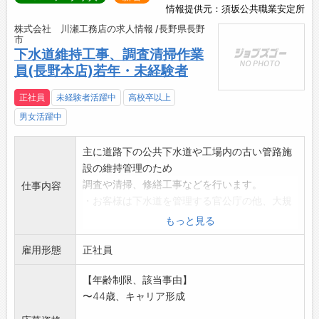
情報提供元：須坂公共職業安定所
株式会社 川瀬工務店の求人情報 /長野県長野
市
下水道維持工事、調査清掃作業
員(長野本店)若年・未経験者
正社員
未経験者活躍中
高校卒以上
男女活躍中
主に道路下の公共下水道や工場内の古い管路施
設の維持管理のため
調査や清掃、修繕工事などを行います。
仕事内容
・お客様は下水道を管理する官公庁の他、大規
模な工場を保有する
もっと見る
民間会社様です。
雇用形態
・高圧洗浄車、吸引車、修繕ロボット等を使用
正社員
して、道路を掘削す
【年齢制限、該当事由】
ることなく、マンホールから作業を行いま
〜44歳、キャリア形成
す。
・修繕ロボットでの工事は他社にない専門工事