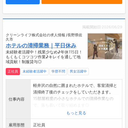
皆様からのご応募お待ちしております。
掲載開始日:2026/06/29
クリーンライフ株式会社の求人情報 /長野県佐
久市
ホテルの清掃業務｜平日休み
未経験者活躍中！残業少なめ♪年休115日！
もくもくコツコツ作業♪キレイを通して地
域貢献！制服貸与◎
正社員
未経験者活躍中
学歴不問
男女活躍中
軽井沢の自然に囲まれたホテルで、客室清掃と
清掃終了後のチェックをしていただきます。
15部屋程度の小さなホテルでの清掃作業なの
仕事内容
で、落ち着いて取り組めます◎
【具体的な業務内容】
もっと見る
■清掃業務
雇用形態
・お風呂、洗面台、トイレなど水回りの清掃
正社員