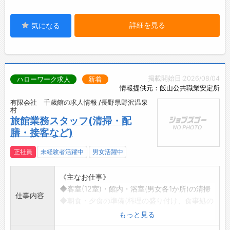
詳細を見る
気になる
掲載開始日:2026/08/04
ハローワーク求人
新着
情報提供元：飯山公共職業安定所
有限会社 千歳館の求人情報 /長野県野沢温泉
村
旅館業務スタッフ(清掃・配
膳・接客など)
正社員
未経験者活躍中
男女活躍中
《主なお仕事》
◆客室(12室)・館内・浴室(男女各1か所)の清掃
仕事内容
◆朝食・夕食の準備(料理の盛り付け、食事処の
セッティング)
もっと見る
◆お食事の提供(配膳・下膳)