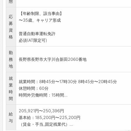
態
*未経験者でも弊社社員が丁寧に研修いたしますのでご安心
い。
【年齢制限、該当事由】
【変更範囲:変更なし】
応
〜35歳、キャリア形成
募
資
普通自動車運転免許
格
必須(AT限定可)
勤
務
長野県長野市大字川合新田2060番地
地
就
就業時間：8時45分〜17時30分 8時45分〜20時45分
業
休憩時間：60分
時
時間外労働時間：15時間...
間
205,921円〜250,396円
給
基本給：185,200円〜225,200円
与
（賃金・手当_固定残業代）...