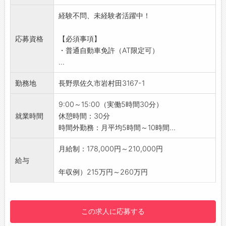
・使用済みタオルやリネン類の回収
経験不問、未経験者活躍中！
・新しいタオルやアメニティの補充
・ベッドメイク（シーツ交換など）
応募資格
【必須事項】
・客室や廊下の掃除機がけ
・普通自動車免許（AT限定可）
■チェッカー業務
...
・清掃完了後の客室チェック
◎2～3名の1チームで作業を行います♪
勤務地
長野県佐久市岩村田3167-1
◎従業員の送迎をお願いすることもございま
す。
9:00～15:00（実働5時間30分）
【おすすめポイント】
就業時間
休憩時間：30分
・ホテル清掃やルームメイク未経験でもスター
時間外勤務：月平均5時間～10時間...
トOK！
・普段の家事スキル（掃除・整理整頓）がその
月給制：178,000円～210,000円
まま活かせます♪
給与
・プロの清掃テクニックや効率的な家事のコツ
年収例）215万円～260万円
も身につきます◎
・チーム制で協力しながら業務を進められる環
境です♪
この求人に応募する
【未経験OK！】