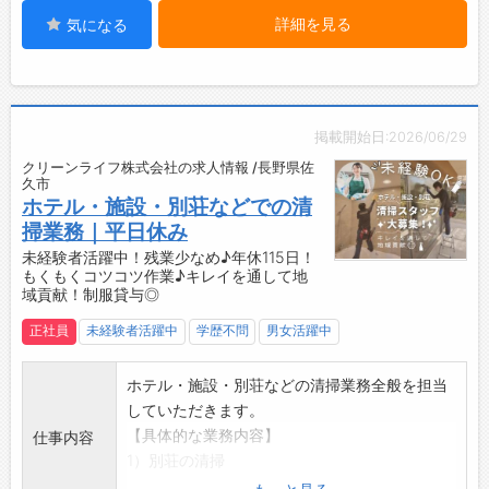
・清掃の手順やベッドメイクのコツなど、基礎
詳細を見る
気になる
からしっかり指導します◎
【職場の雰囲気】
・人間関係も良好で、働きやすい環境づくりを
大切にしています◎
・分からないことや確認事項も相談しやすい環
掲載開始日:2026/06/29
境です！
クリーンライフ株式会社の求人情報 /長野県佐
【やりがい】
久市
・清掃後の綺麗なお部屋で、お客様が快適に過
ホテル・施設・別荘などでの清
ごせる喜びを感じられます♪
掃業務｜平日休み
・清掃後のピカピカのお部屋を見ると達成感も
未経験者活躍中！残業少なめ♪年休115日！
もくもくコツコツ作業♪キレイを通して地
◎
域貢献！制服貸与◎
・ホテルの「おもてなし」を支える大切なお仕
事です！
正社員
未経験者活躍中
学歴不問
男女活躍中
【残業少なめ◎】
・従業員のプライベートタイムを大切にしてい
ホテル・施設・別荘などの清掃業務全般を担当
ます♪
していただきます。
・ワークライフバランスを整えやすく、しっか
【具体的な業務内容】
仕事内容
りリフレッシュできます！
1）別荘の清掃
【こんな方にオススメ♪】
2）ホテル内の清掃