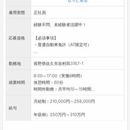
もっと見る
◇ホテル清掃・客室清掃の仕事に興味がある方
3）施設共用部分の清掃 （食堂、お風呂、トイ
◆適度な運動をしたい方
雇用形態
レ、作業場の床、各部屋の床清掃）など
正社員
◇体を動かすことが好きな方
【おすすめポイント】
◆掃除や整理整頓が好きな方
経験不問、未経験者活躍中！
・日常の家事スキルを活かせるお仕事です！
◇チームワークを大切にできる方
・プロの技やコツを学び、普段の生活にも役立
◆もくもくコツコツ作業が好きな方
応募資格
【必須事項】
てることができます◎
◇家事スキルを活かして働きたい方
・普通自動車免許（AT限定可）
【未経験OK！】
自然豊かな軽井沢のホテルで、気持ちよく働い
...
・丁寧に指導いたしますので、ご安心ください
てみませんか？
♪
勤務地
長野県佐久市岩村田3167-1
未経験の方のご応募も大歓迎です♪
【職場の雰囲気】
・人間関係など、働きやすい職場です♪
8:00～17:00（実働8時間）
・分からないことがあれば、気軽に質問できる
就業時間
休憩時間：60分
環境です！
時間外勤務：月平均10～15時間...
【やりがい】
・お客様に快適で清潔な空間を提供する大切な
月給制：210,000円～258,000円
お仕事◎
給与
・清掃後のキレイなお部屋で、気持ちの良い滞
年収例）250万円～310万円
在をサポートできることに喜びを感じられます
♪