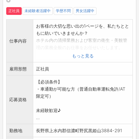
◎
タッフへ成長できます！
正社員
未経験者活躍中
学歴不問
男女活躍中
【職場の雰囲気・社風】
◆チームワーク抜群の職場♪
お客様の大切な思い出の1ページを、私たちとと
・スタッフ同士で協力しながら作業を進めてい
もに紡いでいきませんか？
ます。
ホテル内の清掃業務および客室の衛生・美観管
仕事内容
・困ったことがあればすぐに相談できる安心の
理の業務全般のお仕事をお任せいたします。
環境です！
【業務内容】
もっと見る
・落ち着いた雰囲気の中で、長く安定して働け
≪ハウスキーピングスタッフ≫
ます。
雇用形態
・客室の清掃（ベッドメイキング、バス・トイ
正社員
【やりがい】
レ清掃、備品補充など）
・自分たちが整えた綺麗なお部屋で、お客様が
【必須条件】
・共用スペース（ロビー・廊下など）の清掃
快適に過ごされる喜びを感じられます♪
・車通勤が可能な方（普通自動車運転免許/AT
・リネン類の回収・交換
・清掃後の客室が美しく仕上がった時の達成感
限定可）
・忘れ物対応や備品チェック
は格別です！
応募資格
・客室内設備の点検・報告
【こんな方にオススメ♪】
未経験歓迎♪
・必要に応じた清掃スタッフの補助業務
◇ホテル清掃・客室清掃の仕事に興味がある方
...
【ポイント】
◆清掃スタッフやチェッカー経験を活かしたい
・昇給賞与あり
方
勤務地
長野県上水内郡信濃町野尻黒姫山3884-291
・賄いあり
◇体を動かすことが好きな方