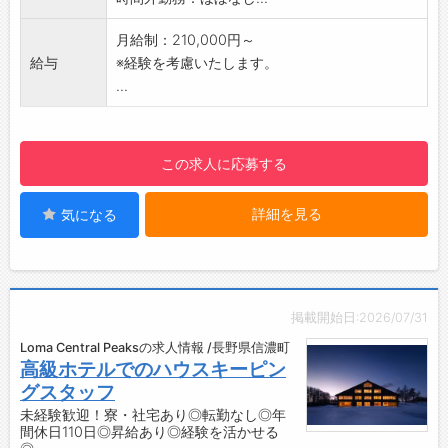
・清掃完了後の客室最終チェック
■管理業務
月給制：210,000円～
・アルバイトスタッフ（10名程度）のシフト管
給与
※経験を考慮いたします。
理
...
・ホテル担当者との打ち合わせや連絡対応（清
掃方法やワックスなど特別清掃の日程調整な
ど）
この求人に応募する
【おすすめポイント】
◆1日6時間勤務！無理なく働ける環境です♪
詳細を見る
気になる
・残業はほとんどなく、16時前に業務が終了す
る日もあります◎
・仕事とプライベートのメリハリをつけて働け
ます♪
【研修制度】
掲載開始日:2026/07/31
・長年にわたり培ってきた清掃ノウハウと充実
Loma Central Peaksの求人情報 /長野県信濃町
した教育体制をご用意しています◎
高級ホテルでのハウスキーピン
・経験豊富な先輩スタッフが、清掃業務におけ
グスタッフ
る心構えから実践的な技術まで丁寧に指導しま
未経験歓迎！寮・社宅あり◎転勤なし◎年
す。
間休日110日◎昇給あり◎経験を活かせる
・質の高いサービスを提供できるプロの清掃ス