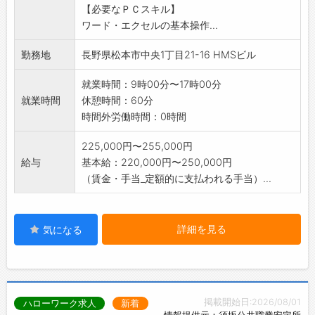
【必要なＰＣスキル】
・給与計算 ・業務情報
ワード・エクセルの基本操作...
のシステム入力
業務の変更範囲:なし
勤務地
長野県松本市中央1丁目21-16 HMSビル
就業時間：9時00分〜17時00分
就業時間
休憩時間：60分
時間外労働時間：0時間
225,000円〜255,000円
給与
基本給：220,000円〜250,000円
（賃金・手当_定額的に支払われる手当）...
詳細を見る
気になる
掲載開始日:2026/08/01
ハローワーク求人
新着