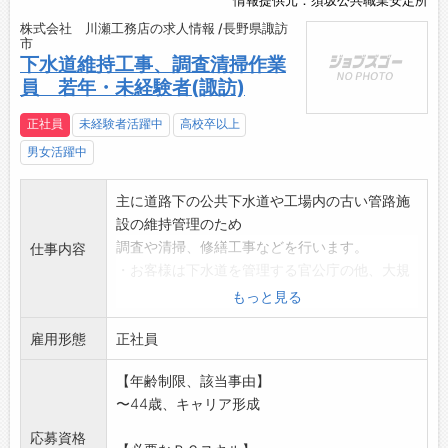
情報提供元：須坂公共職業安定所
株式会社 川瀬工務店の求人情報 /長野県諏訪
市
下水道維持工事、調査清掃作業
員 若年・未経験者(諏訪)
正社員
未経験者活躍中
高校卒以上
男女活躍中
主に道路下の公共下水道や工場内の古い管路施
設の維持管理のため
調査や清掃、修繕工事などを行います。
仕事内容
・お客様は下水道を管理する官公庁の他、大規
模な工場を保有する
もっと見る
民間会社様です。
雇用形態
・高圧洗浄車、吸引車、修繕ロボット等を使用
正社員
して、道路を掘削す
【年齢制限、該当事由】
ることなく、マンホールから作業を行いま
〜44歳、キャリア形成
す。
・修繕ロボットでの工事は他社にない専門工事
応募資格