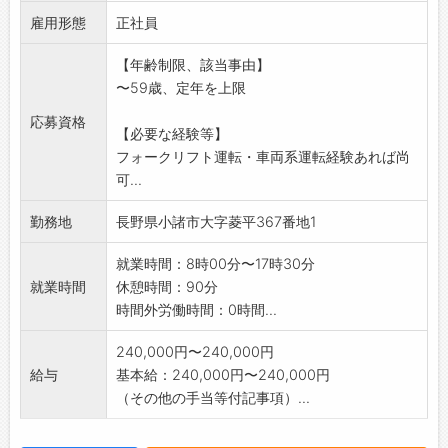
雇用形態
め、金属(スチール、
正社員
アルミ、ステンレス)や、プラスチックを種類
【年齢制限、該当事由】
別に分別する作業
〜59歳、定年を上限
となります。
○「クリーンヒルこもろ内、日帰り温泉」の浴
応募資格
【必要な経験等】
槽清掃
フォークリフト運転・車両系運転経験あれば尚
(男性用・女性用浴場の清掃)を行います。
可...
*作業指導有り、お気軽にお問合せください。
【変更範囲】会社が定める業務
勤務地
長野県小諸市大字菱平367番地1
就業時間：8時00分〜17時30分
就業時間
休憩時間：90分
時間外労働時間：0時間...
240,000円〜240,000円
給与
基本給：240,000円〜240,000円
（その他の手当等付記事項）...