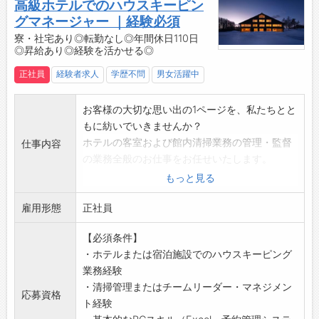
高級ホテルでのハウスキーピン
グマネージャー ｜経験必須
寮・社宅あり◎転勤なし◎年間休日110日
◎昇給あり◎経験を活かせる◎
正社員
経験者求人
学歴不問
男女活躍中
お客様の大切な思い出の1ページを、私たちとと
もに紡いでいきませんか？
ホテルの客室および館内清掃業務の管理・監督
仕事内容
の業務全般のお仕事をお任せいたします。
【業務内容】
もっと見る
≪ハウスキーピングマネージャー≫
雇用形態
・客室およびパブリックスペースの清掃品質管
正社員
理
【必須条件】
・ハウスキーピングスタッフの指導・教育・シ
・ホテルまたは宿泊施設でのハウスキーピング
フト管理
業務経験
・清掃業務のスケジュール調整および進捗管理
・清掃管理またはチームリーダー・マネジメン
・リネン・アメニティの在庫管理・発注
応募資格
ト経験
・清掃基準・衛生管理のチェックおよび改善提