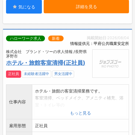
詳細を見る
気になる
掲載開始日:2026/08/04
ハローワーク求人
新着
情報提供元：甲府公共職業安定所
株式会社 ブランド・ツーの求人情報 /長野県
茅野市
ホテル・旅館客室清掃(正社員)
正社員
未経験者活躍中
男女活躍中
ホテル・旅館の客室清掃業務です。
客室清掃、ベッドメイク、アメニティ補充、浴
仕事内容
室・トイレ等の
清掃を行っていただきます。
もっと見る
お客様が快適に過ごせるよう、心を込めたサー
雇用形態
ビスを提供します。
正社員
未経験の方も丁寧に指導します。