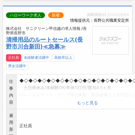
掲載開始日:2026/08/04
ハローワーク求人
新着
情報提供元：長野公共職業安定所
株式会社 サニクリーン甲信越の求人情報 /長
野県長野市
清掃用品のルートセールス(長
野市川合新田)≪急募≫
正社員
未経験者活躍中
高校卒以上
男女活躍中
◆◇◆◇◆◇◆◇◆◇◆◇◆◇◆◇◆◇◆◇◆◇◆◇◆
仕
土日祝休み/未経験OK/年休122日/賞与4.5ヶ月
事
◎レンタルマット・モップ等の集配・商品提案などを行ない
内
◎ワンボックス車にて、約30軒/日程度訪問
容
もっと見る
◎顧客先は主に法人です。
雇
◎習熟に応じて徐々に新規顧客への商品提案、エリア開拓へ
用
プアップしていきます。
正社員
形
(入社後1ヶ月間は研修を兼ね、社員が同行します)