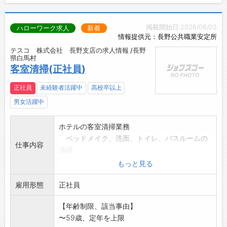
掲載開始日:2026/08/03
ハローワーク求人
新着
情報提供元：長野公共職業安定所
テスコ 株式会社 長野支店の求人情報 /長野
県白馬村
客室清掃(正社員)
正社員
未経験者活躍中
高校卒以上
男女活躍中
ホテルの客室清掃業務
ベッドメイク、洗面、トイレ、バスルームの
仕事内容
清掃
アメニティのセット、掃除機掛けなど
もっと見る
※複数名のチームで行います
雇用形態
清掃の指示、仕上がりチェック、シフト作成等
正社員
【仕事の変更範囲:変更なし】
【年齢制限、該当事由】
〜59歳、定年を上限