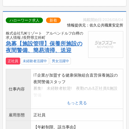
掲載開始日:2026/08/04
ハローワーク求人
新着
情報提供元：佐久公共職業安定所
株式会社TJKリゾート アルペンドルフ白樺の
求人情報 /長野県立科町
急募【施設管理】保養所施設の
夜間警備、簡易清掃、送迎
正社員
未経験者活躍中
男女活躍中
IT企業が加盟する健康保険組合直営保養施設の
夜間警備スタッフ
募集! 未経験者歓迎! 夜勤のみ&正社員&施設
仕事内容
警備
日勤は無いので日中の時間を自由に過ごせます!
もっと見る
・仕事内容・・・夜間の施設巡回、施錠確
雇用形態
認、緊急時の対応など
正社員
・送迎業務・・・従業員の寮送迎業務
【年齢制限、該当事由】
・清掃業務・・・浴室の簡易清掃