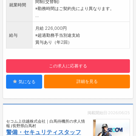
間制(交替制)
就業時間
ある場合は、修理・交換を行います。
※勤務時間はご契約先により異なります。
ーーーーーーーーーーーーーーーーー
...
【充実の研修制度で初心者も安心】
入社時はもちろん、定期的な研修でしっかりバ
月給 226,000円
ックアップします。
給与
※超過勤務手当別途支給
警備経験や知識がない方も業務は、マニュアル
賞与あり（年2回）
化されていますので半月～1ヶ月程度で「守りの
プロフェッショナル」に！1つ1つ身につけてい
きましょう。
この求人に応募する
【仕事のやりがい】
堅苦しいイメージの警備業ですが、現場では人
詳細を見る
気になる
との触れ合いもあり、感謝の言葉をいただける
等やりがいを感じられます。安全・安心を支え
るセコムの一員として高い社会貢献性を実感で
きるお仕事です。
【ポイント】
掲載開始日:2026/06/25
・業界最大手セコムグループ
セコム上信越株式会社｜白馬待機所の求人情
・毎年最大10連休＋6連休あり
報 /長野県白馬村
・未経験入社が90%以上！研修制度も充実
警備・セキュリティスタッフ