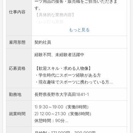
ーツ用品の接客・販売職をご担当いただきま
す。
仕事内容
【具体的な業務内容】
・レジ打ち業務
・商品在庫管理業務
もっと見る
・商品の品出し、棚卸し業務
雇用形態
・ネット通販の担当
契約社員
・お客様対応
経験不問、未経験者活躍中
・店舗へのお問い合わせ対応
【事業内容】
応募資格
【歓迎スキル・求める人物像】
スポーツ用品・用具、紳士、婦人、子供服の販
・学生時代にスポーツ経験がある方
売事業
・現在趣味でスポーツに携わっている方...
【覚悟してほしいこと】
お客様に気持ちよく買い物をしていただくため
勤務地
長野県長野市大字高田1841-1
丁寧な言葉遣いをお願い致します。
【研修制度・ステップアップ】
1) 9:30～19:00（実働8時間）
未経験の方でも商品知識や販売方法等について
就業時間
2) 12:00～21:30（実働8時間）
研修させていただきます。
休憩時間：90分...
また、ゆくゆく正社員登用制度を活用しステッ
プアップいただく制度もございます。
月給制：171,000円～300,000円