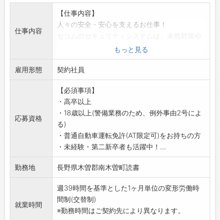
【仕事内容】
人々の安全・安心を支えるお仕事！
仕事内容
セコムのセキュリティシステムは、未然対策や
被害拡大の防止が目的。
もっと見る
いち早く異常の兆候を発見することが重要で、
雇用形態
犯人逮捕や撃退が目的ではありません。
契約社員
【具体的には】
【必須事項】
(1)緊急対処
・高卒以上
各種建物センサーに何らかの異常(侵入・設備異
・18歳以上(警備業務のため、例外事由2号によ
常・火災・救急など)が発生した際に、コントロ
応募資格
る)
ールセンターから指示のもと対応
・普通自動車運転免許(AT限定可)をお持ちの方
(2)ATM障害対応
・未経験・第二新卒者も活躍中！...
金融機関のATM(現金自動預払機)に障害が発生
した際の対応
勤務地
長野県木曽郡南木曽町読書
(3)保守点検
未然に機器障害を防げるよう、各種セキュリテ
週39時間を基準とした1ヶ月単位の変形労働時
ィ機器を定期的にチェックします。万一異常が
間制(交替制)
就業時間
ある場合は、修理・交換を行います。
※勤務時間はご契約先により異なります。
ーーーーーーーーーーーーーーーーー