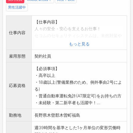
【業務の変更範囲】
男性活躍中
会社の定める業務
【おすすめポイント】
【仕事内容】
景気の影響に左右されにくい警備業界。
人々の安全・安心を支えるお仕事！
未経験からでもチャレンジできる環境です！
仕事内容
セコムのセキュリティシステムは、未然対策や
被害拡大の防止が目的。
もっと見る
いち早く異常の兆候を発見することが重要で、
雇用形態
犯人逮捕や撃退が目的ではありません。
契約社員
【具体的には】
【必須事項】
(1)緊急対処
・高卒以上
各種建物センサーに何らかの異常(侵入・設備異
・18歳以上(警備業務のため、例外事由2号によ
常・火災・救急など)が発生した際に、コントロ
応募資格
る)
ールセンターから指示のもと対応
・普通自動車運転免許(AT限定可)をお持ちの方
(2)ATM障害対応
・未経験・第二新卒者も活躍中！...
金融機関のATM(現金自動預払機)に障害が発生
した際の対応
勤務地
長野県木曽郡木曽町福島
(3)保守点検
未然に機器障害を防げるよう、各種セキュリテ
週39時間を基準とした1ヶ月単位の変形労働時
ィ機器を定期的にチェックします。万一異常が