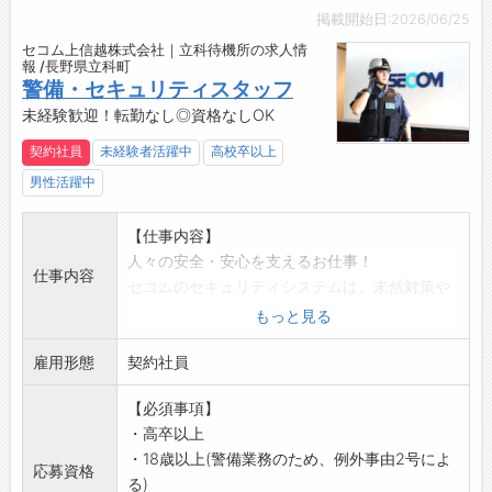
【ポイント】
掲載開始日:2026/06/25
・業界最大手セコムグループ
セコム上信越株式会社｜立科待機所の求人情
・毎年最大10連休＋6連休あり
報 /長野県立科町
・未経験入社が90%以上！研修制度も充実
警備・セキュリティスタッフ
・大手ならではの手厚い手当と福利厚生
未経験歓迎！転勤なし◎資格なしOK
・社会情勢・景気の影響を受けにくい
契約社員
未経験者活躍中
高校卒以上
【業務の変更範囲】
男性活躍中
会社の定める業務
【おすすめポイント】
【仕事内容】
景気の影響に左右されにくい警備業界。
人々の安全・安心を支えるお仕事！
未経験からでもチャレンジできる環境です！
仕事内容
セコムのセキュリティシステムは、未然対策や
被害拡大の防止が目的。
もっと見る
いち早く異常の兆候を発見することが重要で、
雇用形態
犯人逮捕や撃退が目的ではありません。
契約社員
【具体的には】
【必須事項】
(1)緊急対処
・高卒以上
各種建物センサーに何らかの異常(侵入・設備異
・18歳以上(警備業務のため、例外事由2号によ
常・火災・救急など)が発生した際に、コントロ
応募資格
る)
ールセンターから指示のもと対応