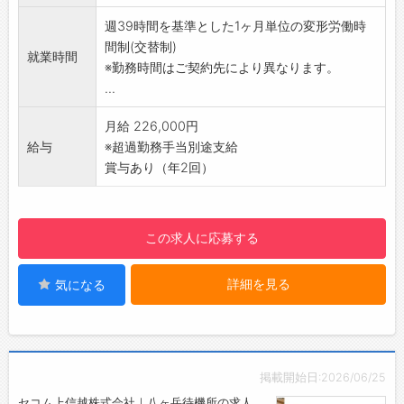
未然に機器障害を防げるよう、各種セキュリテ
週39時間を基準とした1ヶ月単位の変形労働時
ィ機器を定期的にチェックします。万一異常が
間制(交替制)
就業時間
ある場合は、修理・交換を行います。
※勤務時間はご契約先により異なります。
ーーーーーーーーーーーーーーーーー
...
【充実の研修制度で初心者も安心】
入社時はもちろん、定期的な研修でしっかりバ
月給 226,000円
ックアップします。
給与
※超過勤務手当別途支給
警備経験や知識がない方も業務は、マニュアル
賞与あり（年2回）
化されていますので半月～1ヶ月程度で「守りの
プロフェッショナル」に！1つ1つ身につけてい
きましょう。
この求人に応募する
【仕事のやりがい】
堅苦しいイメージの警備業ですが、現場では人
詳細を見る
気になる
との触れ合いもあり、感謝の言葉をいただける
等やりがいを感じられます。安全・安心を支え
るセコムの一員として高い社会貢献性を実感で
きるお仕事です。
【ポイント】
掲載開始日:2026/06/25
・業界最大手セコムグループ
セコム上信越株式会社｜八ヶ岳待機所の求人