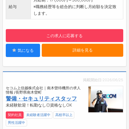
【働き方に関して】
給与
※職務経歴等を総合的に判断し月給額を決定致
シフト制での勤務となります。
します。
この求人に応募する
詳細を見る
気になる
掲載開始日:2026/06/25
セコム上信越株式会社｜南木曽待機所の求人
情報 /長野県南木曽町
警備・セキュリティスタッフ
未経験歓迎！転勤なし◎資格なしOK
契約社員
未経験者活躍中
高校卒以上
男性活躍中