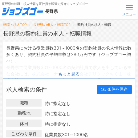
長野県の転職・求人情報を正社員や派遣で探せるジョブズゴー
長野県
メニュー
転職・求人TOP
長野県の求人・転職TOP
契約社員の求人・転職
無料会員登録
ログイン
長野県の契約社員の求人・転職情報
長野県における従業員数301～1000名の契約社員の求人情報は数
メニュー
多くあり、契約社員の平均年収は290万円です（ジョブズゴー調
べ）。
トップ
長野県で従業員数301～1000名の契約社員で求人を出している主
詳細情報で求人を探す
な会社には、
株式会社 ナオス
・
株式会社デリクックちくま
・
株
もっと見る
タップで簡単に求人を探す
式会社PNF
などがあり、ご希望の条件に合った求人を探すことで
きます。
【初めての方へ】
求人検索の条件
条件を保存
長野県の地域密着型の求人サイトであるジョブズゴーでは長野県
長野県の求人検索で選ばれる理由
の契約社員として働ける求人情報を317件取り扱っています。
職種
特に指定なし
ハローワークにはない求人も多数扱っており、転職だけでなく、
転職支援サービスについて
第二新卒から50代・60代以上の方の再就職も可能です。 長野県
勤務地
特に指定なし
で従業員数301～1000名の契約社員の求人・転職情報を探してい
転職支援サービス
休日
特に指定なし
る方は、ぜひ興味のある職種に応募してみてくださいね。
転職ノウハウ(応募書類の書き方・面接対策など)
こだわり条件
従業員数301～1000名
転職・採用コラム