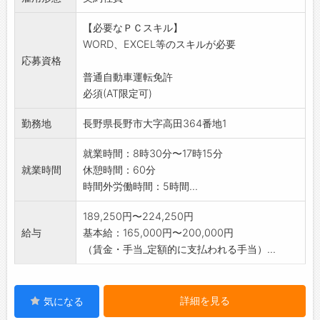
*面接により適性を踏まえて業務分担させていた
【必要なＰＣスキル】
だきます。
WORD、EXCEL等のスキルが必要
*現在、求職中の方、または転職を希望されてい
応募資格
る方は、
普通自動車運転免許
面接の際に採用日についてご相談下さい。
必須(AT限定可)
【仕事の変更範囲:変更なし】
勤務地
長野県長野市大字高田364番地1
就業時間：8時30分〜17時15分
就業時間
休憩時間：60分
時間外労働時間：5時間...
189,250円〜224,250円
給与
基本給：165,000円〜200,000円
（賃金・手当_定額的に支払われる手当）...
詳細を見る
気になる