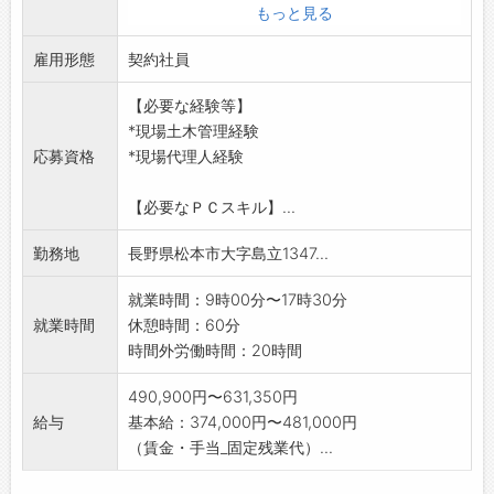
*検査立ち会い
もっと見る
*関係書類作成
雇用形態
*AutoCAD使用での図面修正等の業務
契約社員
※発注者側での業務です。(発注者側での経験無
【必要な経験等】
くても可)
*現場土木管理経験
※資格と現場管理経験を有する方を希望しま
応募資格
*現場代理人経験
す。
※社有車(MT車)を用いて現場へ行きます。
【必要なＰＣスキル】...
★≪正社員登用制度あり≫登用後、賞与・退職
金制度適用
勤務地
長野県松本市大字島立1347...
※変更範囲:変更なし
就業時間：9時00分〜17時30分
就業時間
休憩時間：60分
時間外労働時間：20時間
490,900円〜631,350円
給与
基本給：374,000円〜481,000円
（賃金・手当_固定残業代）...