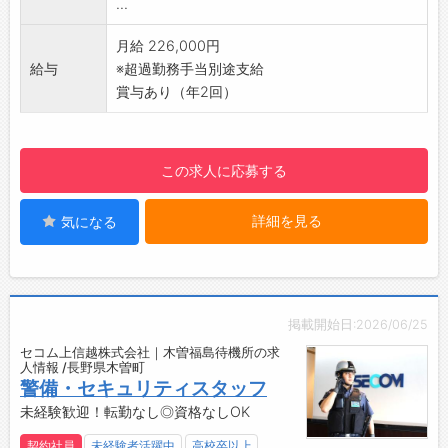
...
【充実の研修制度で初心者も安心】
入社時はもちろん、定期的な研修でしっかりバ
月給 226,000円
ックアップします。
給与
※超過勤務手当別途支給
警備経験や知識がない方も業務は、マニュアル
賞与あり（年2回）
化されていますので半月～1ヶ月程度で「守りの
プロフェッショナル」に！1つ1つ身につけてい
きましょう。
この求人に応募する
【仕事のやりがい】
堅苦しいイメージの警備業ですが、現場では人
詳細を見る
気になる
との触れ合いもあり、感謝の言葉をいただける
等やりがいを感じられます。安全・安心を支え
るセコムの一員として高い社会貢献性を実感で
きるお仕事です。
【ポイント】
掲載開始日:2026/06/25
・業界最大手セコムグループ
セコム上信越株式会社｜木曽福島待機所の求
・毎年最大10連休＋6連休あり
人情報 /長野県木曽町
・未経験入社が90%以上！研修制度も充実
警備・セキュリティスタッフ
・大手ならではの手厚い手当と福利厚生
未経験歓迎！転勤なし◎資格なしOK
・社会情勢・景気の影響を受けにくい
契約社員
未経験者活躍中
高校卒以上