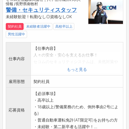
・毎年最大10連休＋6連休あり
情報 /長野県南牧村
・未経験入社が90%以上！研修制度も充実
警備・セキュリティスタッフ
・大手ならではの手厚い手当と福利厚生
未経験歓迎！転勤なし◎資格なしOK
・社会情勢・景気の影響を受けにくい
契約社員
未経験者活躍中
高校卒以上
【業務の変更範囲】
男性活躍中
会社の定める業務
【おすすめポイント】
【仕事内容】
景気の影響に左右されにくい警備業界。
人々の安全・安心を支えるお仕事！
未経験からでもチャレンジできる環境です！
仕事内容
セコムのセキュリティシステムは、未然対策や
被害拡大の防止が目的。
もっと見る
いち早く異常の兆候を発見することが重要で、
雇用形態
犯人逮捕や撃退が目的ではありません。
契約社員
【具体的には】
【必須事項】
(1)緊急対処
・高卒以上
各種建物センサーに何らかの異常(侵入・設備異
・18歳以上(警備業務のため、例外事由2号によ
常・火災・救急など)が発生した際に、コントロ
応募資格
る)
ールセンターから指示のもと対応
・普通自動車運転免許(AT限定可)をお持ちの方
(2)ATM障害対応
・未経験・第二新卒者も活躍中！...
金融機関のATM(現金自動預払機)に障害が発生