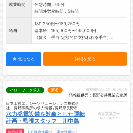
就業時間
休憩時間：60分
時間外労働時間：5時間
189,250円〜189,250円
給与
基本給：165,000円〜165,000円
（賃金・手当_定額的に支払われる手当）...
詳細を見る
気になる
掲載開始日:2026/08/06
ハローワーク求人
新着
情報提供元：長野公共職業安定所
日本工営エナジーソリューションズ株式会
社 長野事務所の求人情報 /長野県長野市
水力発電設備を対象とした運転
計画・監視スタッフ 川中島
契約社員
未経験者活躍中
男女活躍中