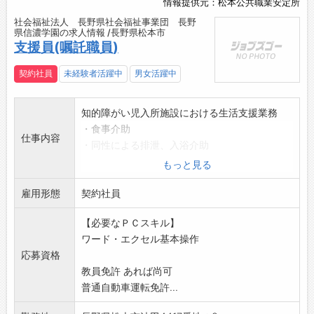
情報提供元：松本公共職業安定所
社会福祉法人 長野県社会福祉事業団 長野
県信濃学園の求人情報 /長野県松本市
支援員(嘱託職員)
契約社員
未経験者活躍中
男女活躍中
知的障がい児入所施設における生活支援業務
・食事介助
仕事内容
・同性による排泄、入浴介助
・余暇支援
もっと見る
・公用車による通院、学校等への送迎
雇用形態
・支援記録作成業務(ワード・エクセル基本操作
契約社員
ができれば可)
【必要なＰＣスキル】
・その他
ワード・エクセル基本操作
変更の範囲:法人の定める業務
応募資格
*応募する方は、ハローワークの紹介状をお持ち
教員免許 あれば尚可
ください。
普通自動車運転免許...