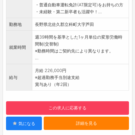
・普通自動車運転免許(AT限定可)をお持ちの方
(2)ATM障害対応
・未経験・第二新卒者も活躍中！...
金融機関のATM(現金自動預払機)に障害が発生
した際の対応
勤務地
長野県北佐久郡立科町大字芦田
(3)保守点検
未然に機器障害を防げるよう、各種セキュリテ
週39時間を基準とした1ヶ月単位の変形労働時
ィ機器を定期的にチェックします。万一異常が
間制(交替制)
就業時間
ある場合は、修理・交換を行います。
※勤務時間はご契約先により異なります。
ーーーーーーーーーーーーーーーーー
...
【充実の研修制度で初心者も安心】
入社時はもちろん、定期的な研修でしっかりバ
月給 226,000円
ックアップします。
給与
※超過勤務手当別途支給
警備経験や知識がない方も業務は、マニュアル
賞与あり（年2回）
化されていますので半月～1ヶ月程度で「守りの
プロフェッショナル」に！1つ1つ身につけてい
きましょう。
この求人に応募する
【仕事のやりがい】
堅苦しいイメージの警備業ですが、現場では人
詳細を見る
気になる
との触れ合いもあり、感謝の言葉をいただける
等やりがいを感じられます。安全・安心を支え