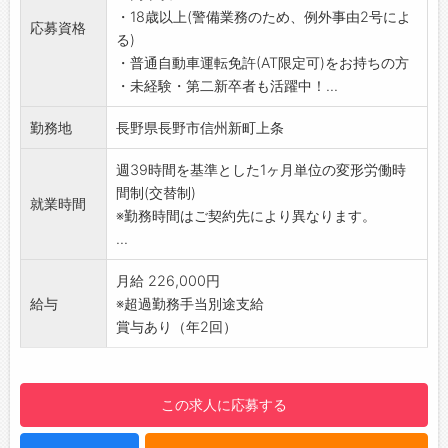
・18歳以上(警備業務のため、例外事由2号によ
常・火災・救急など)が発生した際に、コントロ
応募資格
る)
ールセンターから指示のもと対応
・普通自動車運転免許(AT限定可)をお持ちの方
(2)ATM障害対応
・未経験・第二新卒者も活躍中！...
金融機関のATM(現金自動預払機)に障害が発生
した際の対応
勤務地
長野県長野市信州新町上条
(3)保守点検
未然に機器障害を防げるよう、各種セキュリテ
週39時間を基準とした1ヶ月単位の変形労働時
ィ機器を定期的にチェックします。万一異常が
間制(交替制)
就業時間
ある場合は、修理・交換を行います。
※勤務時間はご契約先により異なります。
ーーーーーーーーーーーーーーーーー
...
【充実の研修制度で初心者も安心】
入社時はもちろん、定期的な研修でしっかりバ
月給 226,000円
ックアップします。
給与
※超過勤務手当別途支給
警備経験や知識がない方も業務は、マニュアル
賞与あり（年2回）
化されていますので半月～1ヶ月程度で「守りの
プロフェッショナル」に！1つ1つ身につけてい
きましょう。
この求人に応募する
【仕事のやりがい】
堅苦しいイメージの警備業ですが、現場では人