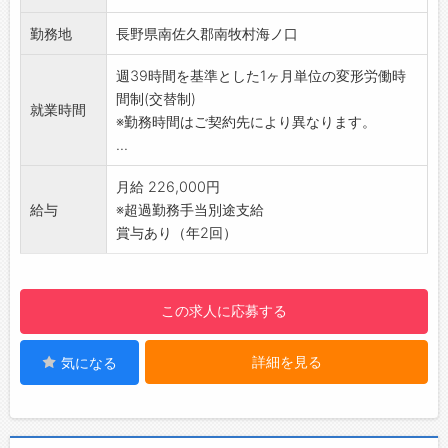
した際の対応
勤務地
長野県南佐久郡南牧村海ノ口
(3)保守点検
未然に機器障害を防げるよう、各種セキュリテ
週39時間を基準とした1ヶ月単位の変形労働時
ィ機器を定期的にチェックします。万一異常が
間制(交替制)
就業時間
ある場合は、修理・交換を行います。
※勤務時間はご契約先により異なります。
ーーーーーーーーーーーーーーーーー
...
【充実の研修制度で初心者も安心】
入社時はもちろん、定期的な研修でしっかりバ
月給 226,000円
ックアップします。
給与
※超過勤務手当別途支給
警備経験や知識がない方も業務は、マニュアル
賞与あり（年2回）
化されていますので半月～1ヶ月程度で「守りの
プロフェッショナル」に！1つ1つ身につけてい
きましょう。
この求人に応募する
【仕事のやりがい】
堅苦しいイメージの警備業ですが、現場では人
詳細を見る
気になる
との触れ合いもあり、感謝の言葉をいただける
等やりがいを感じられます。安全・安心を支え
るセコムの一員として高い社会貢献性を実感で
きるお仕事です。