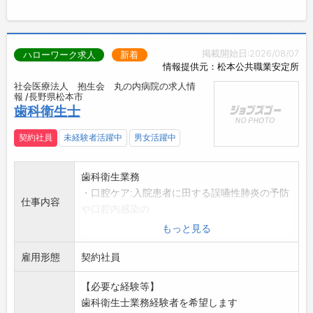
掲載開始日:2026/08/07
ハローワーク求人
新着
情報提供元：松本公共職業安定所
社会医療法人 抱生会 丸の内病院の求人情
報 /長野県松本市
歯科衛生士
契約社員
未経験者活躍中
男女活躍中
歯科衛生業務
・口腔ケア:入院患者に田する誤嚥性肺炎の予防
仕事内容
や口腔内感染の
制御を行い全身状態の安定化を支援する
もっと見る
・手術前後の口腔管理:外科手術(整形外科、消
雇用形態
化器外科等)を
契約社員
受ける患者に対し、術前の除菌・清掃や術後
【必要な経験等】
の管理を徹底.術
歯科衛生士業務経験者を希望します
後感染症(SSI)のリスク軽減や、早期の経口摂