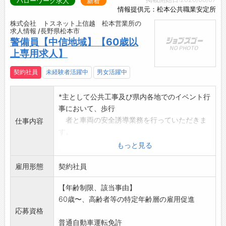
ハローワーク求人
新着
情報提供元：松本公共職業安定所
株式会社 トスネット上信越 松本営業所の
求人情報 /長野県松本市
警備員【中信地域】【60歳以
上専用求人】
契約社員
未経験者活躍中
男女活躍中
*主として公共工事及び県内各地でのイベント行
事において、歩行
者と車両の安全誘導業務を行っていただきま
仕事内容
す。
※未経験者の方でも充実した研修制度がありま
もっと見る
すので、安心して
雇用形態
業務に就いていただきます。
契約社員
※現場への直行直帰可能です。
【年齢制限、該当事由】
◆入社祝金、120,000円(当社規程による)
60歳〜、高齢者等の特定年齢層の雇用促進
*変更の範囲:変更なし
応募資格
普通自動車運転免許