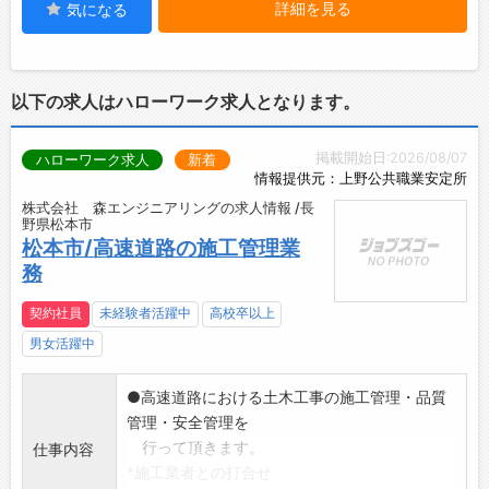
詳細を見る
気になる
との触れ合いもあり、感謝の言葉をいただける
等やりがいを感じられます。安全・安心を支え
るセコムの一員として高い社会貢献性を実感で
きるお仕事です。
以下の求人はハローワーク求人となります。
【ポイント】
・業界最大手セコムグループ
掲載開始日:2026/08/07
ハローワーク求人
新着
・毎年最大10連休＋6連休あり
情報提供元：上野公共職業安定所
・未経験入社が90%以上！研修制度も充実
株式会社 森エンジニアリングの求人情報 /長
・大手ならではの手厚い手当と福利厚生
野県松本市
・社会情勢・景気の影響を受けにくい
松本市/高速道路の施工管理業
【業務の変更範囲】
務
会社の定める業務
【おすすめポイント】
契約社員
未経験者活躍中
高校卒以上
景気の影響に左右されにくい警備業界。
男女活躍中
未経験からでもチャレンジできる環境です！
●高速道路における土木工事の施工管理・品質
管理・安全管理を
行って頂きます。
仕事内容
*施工業者との打合せ