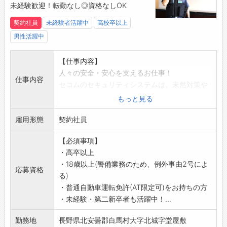
・大手ならではの手厚い手当と福利厚生
未経験歓迎！転勤なし◎資格なしOK
・社会情勢・景気の影響を受けにくい
契約社員
未経験者活躍中
高校卒以上
【業務の変更範囲】
男性活躍中
会社の定める業務
【おすすめポイント】
【仕事内容】
景気の影響に左右されにくい警備業界。
人々の安全・安心を支えるお仕事！
未経験からでもチャレンジできる環境です！
仕事内容
セコムのセキュリティシステムは、未然対策や
被害拡大の防止が目的。
もっと見る
いち早く異常の兆候を発見することが重要で、
雇用形態
犯人逮捕や撃退が目的ではありません。
契約社員
【具体的には】
【必須事項】
(1)緊急対処
・高卒以上
各種建物センサーに何らかの異常(侵入・設備異
・18歳以上(警備業務のため、例外事由2号によ
常・火災・救急など)が発生した際に、コントロ
応募資格
る)
ールセンターから指示のもと対応
・普通自動車運転免許(AT限定可)をお持ちの方
(2)ATM障害対応
・未経験・第二新卒者も活躍中！...
金融機関のATM(現金自動預払機)に障害が発生
した際の対応
勤務地
長野県北安曇郡白馬村大字北城字堂屋敷
(3)保守点検