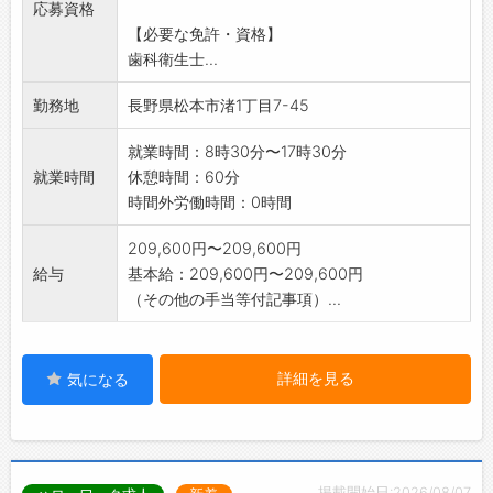
応募資格
取移行を支
【必要な免許・資格】
える「安全管理の要」としての役割を担いま
歯科衛生士...
す。
・有病者の歯科治療補助:
勤務地
長野県松本市渚1丁目7-45
・歯科保健指導
・チーム医療への参画:多職種と連携し、患者さ
就業時間：8時30分〜17時30分
んの健康寿命延
就業時間
休憩時間：60分
伸に貢献するやりがいのある業務です。
時間外労働時間：0時間
変更範囲:法人の定める業務
209,600円〜209,600円
給与
基本給：209,600円〜209,600円
（その他の手当等付記事項）...
詳細を見る
気になる
掲載開始日:2026/08/07