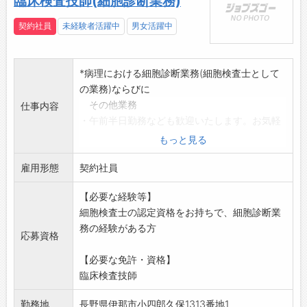
臨床検査技師(細胞診断業務)
契約社員
未経験者活躍中
男女活躍中
*病理における細胞診断業務(細胞検査士として
の業務)ならびに
その他業務
仕事内容
・午前半日勤務なども歓迎いたします。お気軽
にご相談ください。
もっと見る
変更範囲:変更なし
雇用形態
契約社員
【必要な経験等】
細胞検査士の認定資格をお持ちで、細胞診断業
務の経験がある方
応募資格
【必要な免許・資格】
臨床検査技師
勤務地
長野県伊那市小四郎久保1313番地1