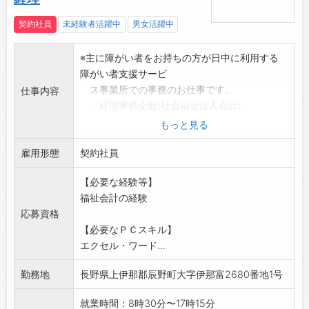
契約社員
未経験者活躍中
男女活躍中
※主に障がい者をお持ちの方が日中に利用する
障がい者支援サービ
ス事業所での事務のお仕事です。
仕事内容
・経理事務全般(社会福祉法人会計)
物品の購入、支払い、会計伝票作成など
もっと見る
・事業所運営に関わる庶務全般
雇用形態
窓口・電話対応、所内備品の管理、契約事
契約社員
務など
【必要な経験等】
・社有車による利用者送迎(町内)
福祉会計の経験
朝夕、週2～3回程度
応募資格
業務の変更範囲:変更なし
【必要なＰＣスキル】
エクセル・ワード...
勤務地
長野県上伊那郡辰野町大字伊那富2680番地1号
就業時間：8時30分〜17時15分