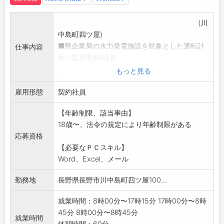
(川
中島町四ツ屋)
■県企業局の水力発電施設を対象とした運転計
仕事内容
画・監視制御(日直
・宿直・宿日直業務)を行います。
もっと見る
・監視制御卓での随時監視
雇用形態
・発電所運転計画(案)の作成
契約社員
・データ入力・監視制御機器へのデータ入力
【年齢制限、該当事由】
・関係機関への情報連絡(電話・メール)
18歳〜、法令の規定により年齢制限がある
・庁舎内設備の点検、保安
応募資格
※県営企業をサポートする公的な仕事です。
【必要なＰＣスキル】
※業務習熟期間を設けますので、未経験者も従
Word、Excel、メール
事可能です。
(ほとんどの方が関連業務の経験無く採用し従事
勤務地
長野県長野市川中島町四ツ屋100...
していただいてい
ます) 【変更範囲:変更なし】
就業時間：8時00分〜17時15分 17時00分〜8時
45分 8時00分〜8時45分
就業時間
休憩時間：60分