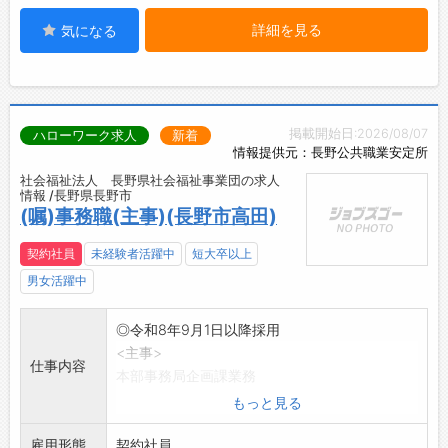
詳細を見る
気になる
掲載開始日:2026/08/07
ハローワーク求人
新着
情報提供元：長野公共職業安定所
社会福祉法人 長野県社会福祉事業団の求人
情報 /長野県長野市
(嘱)事務職(主事)(長野市高田)
契約社員
未経験者活躍中
短大卒以上
男女活躍中
◎令和8年9月1日以降採用
<主事>
仕事内容
本部事務局企画課業務
・人事・労務・研修、広報
もっと見る
・ザワメキサポートセンター
雇用形態
・修学資金等貸付事業 など
契約社員