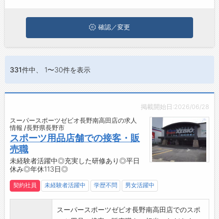
ジョブズゴーについて
確認／変更
会社概要
お問い合わせ
331件
中、 1〜30件を表示
よくあるご質問
掲載開始日:2026/06/28
スーパースポーツゼビオ長野南高田店の求人
情報 /長野県長野市
スポーツ用品店舗での接客・販
売職
未経験者活躍中◎充実した研修あり◎平日
休み◎年休113日◎
契約社員
未経験者活躍中
学歴不問
男女活躍中
スーパースポーツゼビオ長野南高田店でのスポ