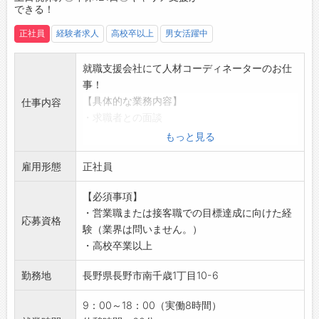
できる！
・計画的OJT実施
【職場の雰囲気・社風】
正社員
経験者求人
高校卒以上
男女活躍中
・長野営業所へ配属後は、基本的に1名で営業活
動を行います。
就職支援会社にて人材コーディネーターのお仕
※キャリアアドバイザー（CA）部隊は別拠点に
事！
いるため、リモートにて人材選定や求人案内な
【具体的な業務内容】
仕事内容
どサポートがあります！
・求職者との面談
・法人営業及び、派遣後のフォローに集中でき
・面談内容の記録、契約書作成などの事務手続
もっと見る
る環境です。
き
【働き方に関して】
雇用形態
・お仕事のご紹介
正社員
・自身でスケジュールを立てて実践していくこ
・求人票作成（PC入力）
とが求められる環境です。
【必須事項】
・職場見学時の同行・フォロー
業務の変更範囲：会社の定める業務
・営業職または接客職での目標達成に向けた経
・求人媒体会社との連携
応募資格
験（業界は問いません。）
・就業後のサポート
・高校卒業以上
【おすすめポイント】
・人生の転機をサポートできます。
勤務地
長野県長野市南千歳1丁目10-6
・さまざまな業界・職種に触れ、幅広い知識が
身につきます。
9：00～18：00（実働8時間）
・実務を通して、労務や雇用に関する知識が身