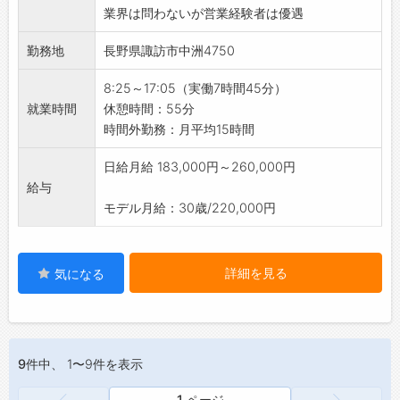
業界は問わないが営業経験者は優遇
時には、技術担当者と顧客のところへ足を運
びます。
勤務地
長野県諏訪市中洲4750
・受注拡大に向けた営業活動
展示会に来られたお客様から、顧客になりそ
8:25～17:05（実働7時間45分）
うな企業がありましたら、新規の営業を行って
就業時間
休憩時間：55分
頂きます。
時間外勤務：月平均15時間
基本的には、お客様は全国対象になります。
・管理面
日給月給 183,000円～260,000円
生産管理や品質管理、将来的に適任であれば
給与
海外工場での現場管理責任者等のキャリアアッ
モデル月給：30歳/220,000円
プも可能です。
【おすすめポイント】
自動車部品等、生活に欠かせない精密部品を
詳細を見る
気になる
製造しております。
食堂スペースや喫煙所完備です。
【覚悟してほしいこと】
管理面も学習、習得後には海外工場責任者候
9件
中、 1〜9件を表示
補として活躍を期待します。
【研修制度】
1 ページ