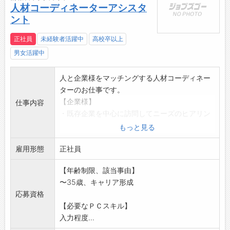
人材コーディネーターアシスタ
ント
正社員
未経験者活躍中
高校卒以上
男女活躍中
人と企業様をマッチングする人材コーディネー
ターのお仕事です。
【企業様】
仕事内容
・既存企業を中心に訪問してニーズのヒアリン
グ
もっと見る
・その企業で活躍できる最適な人材をご紹介し
雇用形態
職場見学を設定
正社員
・求人原稿の作成
【年齢制限、該当事由】
【スタッフさん】
〜35歳、キャリア形成
・求職者との面談、求人企業の紹介、職場見学
応募資格
への同行
【必要なＰＣスキル】
・就業中のスタッフさんとの定期的なフォロ
入力程度...
ー、事務連絡