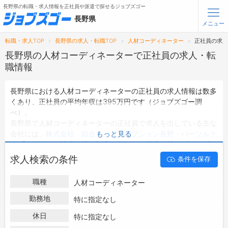
長野県の転職・求人情報を正社員や派遣で探せるジョブズゴー
長野県
メニュー
転職・求人TOP
長野県の求人・転職TOP
人材コーディネーター
正社員の求
無料会員登録
ログイン
長野県の人材コーディネーターで正社員の求人・転
職情報
メニュー
長野県における人材コーディネーターの正社員の求人情報は数多
くあり、正社員の平均年収は395万円です（ジョブズゴー調
トップ
べ）。
詳細情報で求人を探す
長野県で人材コーディネーターの正社員で求人を出している主な
タップで簡単に求人を探す
会社には、
株式会社 綜合キャリアオプション長野
・
パーソルテ
もっと見る
ンプスタッフ 株式会社 松本オフィス
・
株式会社 ブレイブ
な
【初めての方へ】
長野県の求人検索で選ばれる理由
どがあり、ご希望の条件に合った求人を探すことできます。
求人検索の条件
条件を保存
長野県の地域密着型の求人サイトであるジョブズゴーでは長野県
の正社員として働ける人材コーディネーターの求人情報を8件取
転職支援サービスについて
職種
人材コーディネーター
り扱っています。
ハローワークにはない求人も多数扱っており、転職だけでなく、
勤務地
特に指定なし
転職支援サービス
第二新卒から50代・60代以上の方の再就職も可能です。 長野県
転職ノウハウ(応募書類の書き方・面接対策など)
休日
特に指定なし
で人材コーディネーターの正社員の求人・転職情報を探している
転職・採用コラム