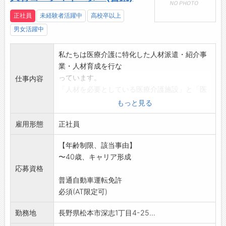
正社員
未経験者活躍中
高校卒以上
男女活躍中
私たちは医療介護に特化した人材派遣・紹介事
業・人材育成を行な
っています。
仕事内容
「人材を必要としている医療介護施設」と「医
療福祉業界で働きた
もっと見る
い求職者」との架け橋となるのが人材コーディ
雇用形態
ネーターの役割です
正社員
医療福祉施設と求職者、双方の対応をお任せい
【年齢制限、該当事由】
たします。
〜40歳、キャリア形成
(法人営業、マッチング、アフターフォロー)
応募資格
変更の範囲:なし
普通自動車運転免許
必須(AT限定可)
勤務地
長野県松本市深志1丁目4-25...