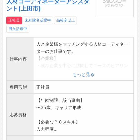
人材コーディネーターアシスタ
ント(上田市)
正社員
未経験者活躍中
高校卒以上
男女活躍中
人と企業様をマッチングする人材コーディネー
ターのお仕事です。
【企業様】
仕事内容
・既存企業を中心に訪問してニーズのヒアリン
グ
もっと見る
・その企業で活躍できる最適な人材をご紹介し
雇用形態
職場見学を設定
正社員
・求人原稿の作成
【年齢制限、該当事由】
【スタッフさん】
〜35歳、キャリア形成
・求職者との面談、求人企業の紹介、職場見学
応募資格
への同行
【必要なＰＣスキル】
・就業中のスタッフさんとの定期的なフォロ
入力程度...
ー、事務連絡
【変更の範囲:会社