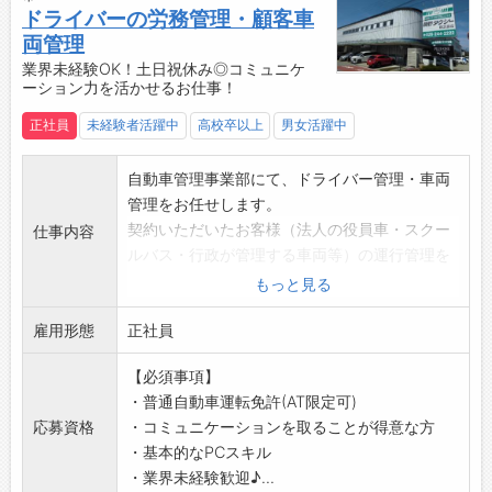
ドライバーの労務管理・顧客車
【今までのスキルが活かせる！】
両管理
・営業の経験はもちろん、接客・採用・事務な
業界未経験OK！土日祝休み◎コミュニケ
どの経験も活かせます！
ーション力を活かせるお仕事！
・ストレスやプレッシャーの少ない環境で、着
実にキャリアアップしていきたい方にオススメ
正社員
未経験者活躍中
高校卒以上
男女活躍中
です！
【おすすめ♪】
自動車管理事業部にて、ドライバー管理・車両
・ワークライフバランス
管理をお任せします。
・安定企業で就業できる◎
契約いただいたお客様（法人の役員車・スクー
仕事内容
【こんな方はぜひご応募ください！】
ルバス・行政が管理する車両等）の運行管理を
◎人とコミュニケーションをとることが好き
お願いします。
もっと見る
◎営業・採用・事務など様々なことに興味があ
【具体的な業務内容】
る
雇用形態
・管理車両を運転するドライバーの労務管理
正社員
◎無理せず長く働ける環境でキャリアアップし
面接、採用、教育、勤怠管理、欠勤時の対応
【必須事項】
たい
など
・普通自動車運転免許(AT限定可)
・車両管理
応募資格
・コミュニケーションを取ることが得意な方
車検やメンテナンス管理、任意保険管理など
・基本的なPCスキル
・お客様（車両を所有されている法人）との調
・業界未経験歓迎♪...
整業務