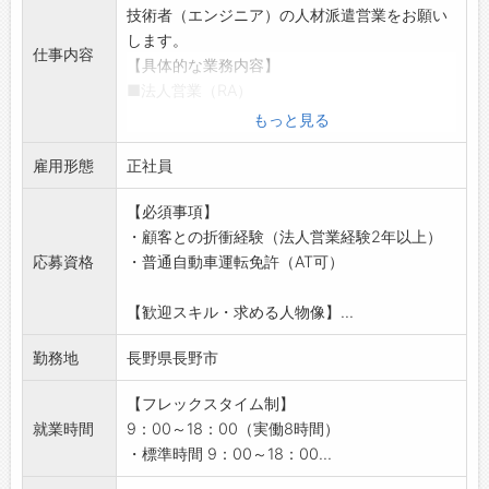
技術者（エンジニア）の人材派遣営業をお願い
します。
仕事内容
【具体的な業務内容】
■法人営業（RA）
・既存クライアントへの深堀営業、ニーズヒア
もっと見る
リング
雇用形態
・求人票作成
正社員
・データベースを活用した求職者のサーチと求
【必須事項】
人案内
・顧客との折衝経験（法人営業経験2年以上）
・お客様への人材提案、条件交渉
応募資格
・普通自動車運転免許（AT可）
・社内システムへの入力作業
・エンジニア入社に向けたサポート
【歓迎スキル・求める人物像】...
・派遣開始後のフォロー
■新規営業
勤務地
長野県長野市
派遣先企業の新規開拓
※既存事業の取引先からの紹介もあるため、深
【フレックスタイム制】
堀営業にもしっかり取り組める環境です。
就業時間
9：00～18：00（実働8時間）
【担当業界】
・標準時間 9：00～18：00...
長野県及び新潟などの、「機械・自動車・IT・