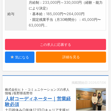
プラント・建設業界」を担当いただきます。
月給制：233,000円～330,000円（経験・能力
[職種例] エンジニア、技術者、コーディネータ
により決定）
ー、事務など
給与
・基本給：185,000円〜264,000円
【おすすめポイント】
・固定残業手当（月30時間分）：45,000円〜
・登録スタッフは、サンウェルの正社員のみを
63,000円...
派遣しております。
技術力や定着も良いため、自身を持ってお客
様へご提案が可能です。
この求人に応募する
・キャリアアップ支援制度も充実しています。
語学の習得やさまざまな資格の取得に向けた
詳細を見る
気になる
スクーリングなどを会社が支援します。
【研修制度・ステップアップ】
・入社後は、横浜本社にて語学研修や実務研修
などを行います（約3～6ヶ月）
階層別教育、フォローアップ（仕事の基本、
掲載開始日:2026/07/06
キャリアアップ、リーダーシップ他）
株式会社ヒト・コミュニケーションズの求人
階層横断での各種教育（成長マインドセッ
情報 /長野県長野市
ト、他）
人材コーディネーター｜営業経
・近い将来には教育制度と評価制度を連動し、
験必須
社員の更なるモチベーションアップを図る。
土日祝休み◎年休121日◎キャリア支援が