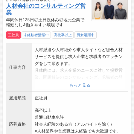
スクールバス
人材会社のコンサルティング営
送迎バス
業
役員車
年間休日125日◎土日祝休み◎地元企業で
テレビ局中継車など
転勤なし♪働きやすい環境です
【おすすめポイント】
・同じ部署に先輩社員もいますので、教育体制
正社員
未経験者活躍中
高校卒以上
男女活躍中
が整っており、未経験からのチャレンジも歓
迎！
人材派遣や人材紹介や求人サイトなど総合人材
・ドライバーとお客様の双方を支える『縁の下
サービスを提供し求人企業と求職者のマッチン
の力持ち』的なお仕事です。
グをして頂きます。
仕事内容
・人と関わることが好きな方、コミュニケーシ
具体的には、求人企業のニーズに対して提案営
ョン力を活かしたい方にぴったり！
業、問題解決のコンサルティング、求職者の登
【研修制度・ステップアップ】
録・面談・就業後の企業とスタッフへのアフタ
もっと見る
・タクシー事業もあり、運行管理補助の講習な
ーフォローなどになります。
どの受講できキャリアアップ可能！
雇用形態
【仕事のやりがい】
正社員
【働き方】
企業の社長様や人事担当者様、求職者の方まで
高卒以上
・土日祝休み
様々な人とコミュニケーションをとることによ
普通自動車免許
・日勤勤務
りご自身のスキルアップができます。その中で
応募資格
社会人経験のある方（アルバイトを除く）
・残業：月平均10～20時間
求人企業と求職者のマッチングが成功し双方か
※人材業界や営業職は未経験でも大歓迎です。
ら感謝の言葉を頂けたときは、かけがえのない