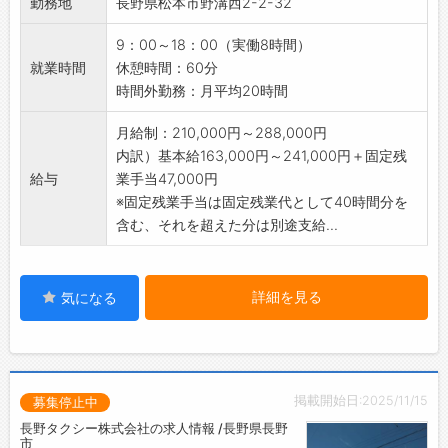
勤務地
長野県松本市野溝西2-2-32
す。
■新規・既存営業提案
9：00～18：00（実働8時間）
【営業範囲】
就業時間
休憩時間：60分
・南信(諏訪地域)～北信(長野、飯山)
時間外勤務：月平均20時間
◆営業所へ出勤後、各取引先企業様へ訪問して
頂きます。
月給制：210,000円～288,000円
◆将来的に、新たな求人取得のための新規営業
内訳）基本給163,000円～241,000円＋固定残
等もお任せする予定です！
給与
業手当47,000円
【貸与】
※固定残業手当は固定残業代として40時間分を
・携帯電話
含む、それを超えた分は別途支給...
・パソコン
◆移動は、マイカーを使用していただきます
（ガソリン代支給）
詳細を見る
気になる
【入社後】
・先輩社員に同行し、一から業務を学んでいき
ます！
・未経験から始められる環境が整っています◎
掲載開始日:2025/11/15
【ポイント】
募集停止中
・幅広い年代の方が活躍中！
長野タクシー株式会社の求人情報 /長野県長野
市
・馴染みやすい雰囲気です