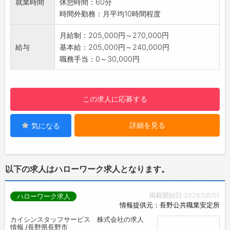
就業時間
休憩時間：60分
につきます。
時間外勤務：月平均10時間程度
【やりがい】
求職者が新しい職場に定着した際には、スタッ
月給制：205,000円～270,000円
フと企業の双方から感謝される瞬間がありま
給与
基本給：205,000円～240,000円
す。
職務手当：0～30,000円
人の役に立っていることを実感できるお仕事で
す。
【研修制度】
この求人に応募する
入社後はOJT形式で業務に取り組みながら仕事
を習得していただきます。
詳細を見る
気になる
【働き方に関して】
・平日にお仕事いただき、土日祝日はお休みと
なります。
・リモートワークではなく、出社いただいてお
以下の求人はハローワーク求人となります。
ります。
【社内設備】
掲載開始日:2026/08/01
ハローワーク求人
・冷蔵庫
情報提供元：長野公共職業安定所
・電子レンジ
カイシンスタッフサービス 株式会社の求人
・給湯器
情報 /長野県長野市