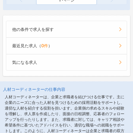
入社３ヶ月は試用期間で業務を指導します。
リーダーシップ育成のための教育はスキルアッ
プレベルにより判断します。
【職場の雰囲気・社風】
他の条件で求人を探す
管理部は品質、営業、生産管理、検査を行う職
場のため様々な考えを持った社員が混在してお
ります。
最近見た求人（
0件
）
そのため、２ヶ月に１回行う懇親会では様々な
話題で毎回盛り上がります。
気になる求人
２０年以上のベテラン社員から入社数年の新人
まで幅広くおり、相談がしやすい、仕事上の悩
みが継続しない仕事のしやすい環境、職場を心
がけています。
人材コーディネーターの仕事内容
人材コーディネーターは、企業と求職者を結びつける仕事です。主に
企業のニーズに合った人材を見つけるための採用活動をサポートし、
適切な人材を紹介する役割を担います。企業側の求めるスキルや経験
を理解し、求人票を作成したり、面接の日程調整、応募者のフォロー
アップを行ったりします。また、求職者に対しては、キャリア相談や
希望条件に基づいたアドバイスを行い、適切な職場への就職をサポー
トします。このように、人材コーディネーターは企業と求職者の双方