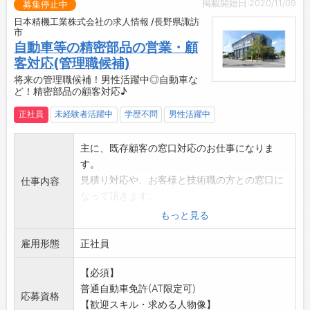
掲載開始日:2020/11/09
ますので、やることさえやっていれば、柔軟な
募集停止中
働き方ができ働きやすい環境です。
日本精機工業株式会社の求人情報 /長野県諏訪
市
自動車等の精密部品の営業・顧
客対応(管理職候補)
将来の管理職候補！男性活躍中◎自動車な
ど！精密部品の顧客対応♪
正社員
未経験者活躍中
学歴不問
男性活躍中
主に、既存顧客の窓口対応のお仕事になりま
す。
見積り対応や、お客様と技術職の方との窓口に
仕事内容
なって頂きます。
【具体的な業務内容】
もっと見る
・既存顧客の窓口対応
雇用形態
既存顧客からの見積り依頼対応、技術打ち合
正社員
わせの窓口対応。
【必須】
弊社技術部門と打ち合わせを行いながら、顧
普通自動車免許(AT限定可)
客の求めている製品を作り上げるやりがいある
応募資格
【歓迎スキル・求める人物像】
お仕事です。