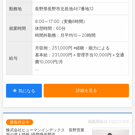
業務内容の調整、請負契約時の金額交渉など
勤務地
長野県長野市北長池467番地12
※ノルマはなく、既存のお客様への車両管理プ
ランのご提案や契約調整などになります。
8:00～17:00（実働8時間）
・契約書作成
就業時間
休憩時間：60分
Excelでの簡単な入力ができればOK！
時間外勤務：月平均10～20時間
・ドライバーのフォロー
日々の勤怠チェック、日報確認、相談対応な
月収例：251,000円 ※経験・能力による
ど
基本給：231,000円＋管理手当10,000円＋交通
給与
※先輩管理者2名＋1名体制でフォローしますの
費10,000円/月
で、未経験からでも安心してチャレンジできま
...
す！
※ドライバーはフルタイム勤務者だけでなく、
短時間勤務者も含まれます。
詳細を見る
気になる
※メール・電話でのやり取りが中心ですが、お
客様先との打ち合わせやドライバーのフォロー
で現地訪問もあります。
＜対応エリア＞
掲載開始日:2022/11/09
長野県内
募集停止中
＜車両タイプ＞
株式会社ヒューマンインデックス 長野営業
所の求人情報 /長野県長野市