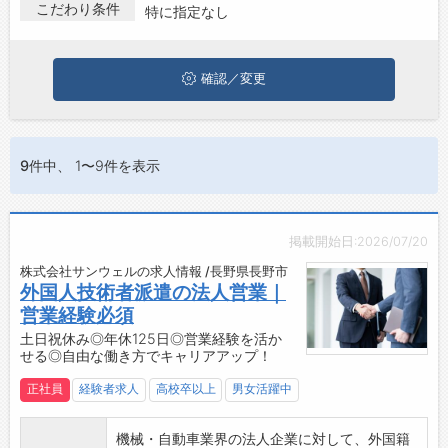
方は、ぜひ興味のある職種に応募してみてくださいね。
こだわり条件
特に指定なし
ジョブズゴーについて
確認／変更
会社概要
お問い合わせ
よくあるご質問
9件
中、 1〜9件を表示
掲載開始日:2026/07/20
株式会社サンウェルの求人情報 /長野県長野市
外国人技術者派遣の法人営業｜
営業経験必須
土日祝休み◎年休125日◎営業経験を活か
せる◎自由な働き方でキャリアアップ！
正社員
経験者求人
高校卒以上
男女活躍中
機械・自動車業界の法人企業に対して、外国籍