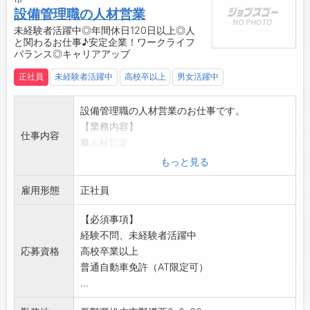
設備管理職の人材営業
未経験者活躍中◎年間休日120日以上◎人
と関わるお仕事♪安定企業！ワークライフ
バランス◎キャリアアップ
正社員
未経験者活躍中
高校卒以上
男女活躍中
設備管理職の人材営業のお仕事です。
【業務内容】
仕事内容
■人材営業
・紹介営業・企業提案
もっと見る
・社員給与計算、請求書作成など
雇用形態
◆営業といっても飛込営業や無理なノルマ等は
正社員
一切なし！
【必須事項】
◇入社してから業務に慣れるまでは、必ず先輩
経験不問、未経験者活躍中
が同行します。ご安心ください◎
応募資格
高校卒業以上
■企業様へ社員の配属手配
普通自動車免許（AT限定可）
■入社後の社員のケア・フォロー・バックアッ
...
プ
■配属社員への各種連絡、面談の業務がありま