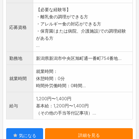
園児の給食やおやつの調理、下処理、盛付け、
【必要な経験等】
配膳、食器洗浄、衛
・離乳食の調理ができる方
生管理、アレルギー食対応などを行っていただ
・アレルギー食の対応ができる方
きます。食材の確認
応募資格
・保育園(または病院、介護施設)での調理経験
・発注補助なども一部お任せします。栄養面だ
がある方
けでなく、衛生・安
...
全面にも配慮しながら、子どもたちの食事時間
を支えます。
勤務地
新潟県新潟市中央区旭町通一番町754番地...
※過去に特定性犯罪前科がないこと(令和8年12
月25日施行こ
就業時間：
ども性暴力防止法に伴う事項)【変更範囲:変更
就業時間
休憩時間：0分
なし】
時間外労働時間：0時間...
1,200円〜1,400円
給与
基本給：1,200円〜1,400円
（その他の手当等付記事項）...
詳細を見る
気になる