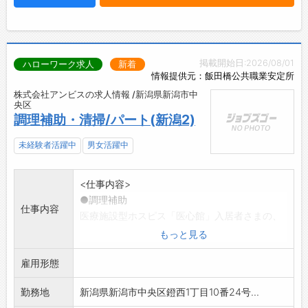
掲載開始日:2026/08/01
ハローワーク求人
新着
情報提供元：飯田橋公共職業安定所
株式会社アンビスの求人情報 /新潟県新潟市中
央区
調理補助・清掃/パート(新潟2)
未経験者活躍中
男女活躍中
<仕事内容>
●調理補助
仕事内容
医療施設型ホスピス「医心館」入居者さまの、
食事準備・片付けを
もっと見る
していただきます。煮る・焼くといった調理は
雇用形態
ございませんが、届
いた食材をスチームの機械で温める・刻む・と
勤務地
新潟県新潟市中央区鐙西1丁目10番24号...
ろみをつける・盛り