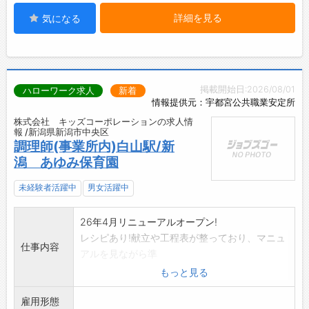
詳細を見る
気になる
掲載開始日:2026/08/01
ハローワーク求人
新着
情報提供元：宇都宮公共職業安定所
株式会社 キッズコーポレーションの求人情
報 /新潟県新潟市中央区
調理師(事業所内)白山駅/新
潟 あゆみ保育園
未経験者活躍中
男女活躍中
26年4月リニューアルオープン!
レシピあり!献立や工程表が整っており、マニュ
仕事内容
アルを見ながら準
備を進めていきます! エリアパートナーがサポ
もっと見る
ートに入るため、
雇用形態
相談や連携がしやすく、ブランクある方も安心!