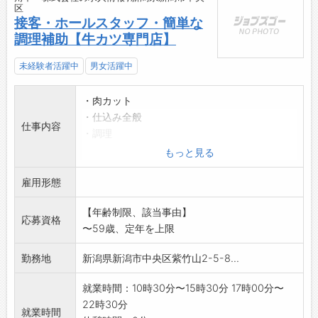
区
接客・ホールスタッフ・簡単な
調理補助【牛カツ専門店】
未経験者活躍中
男女活躍中
・肉カット
・仕込み全般
仕事内容
・調理
・レジ会計
もっと見る
・お客様への配膳など
雇用形態
*接客や調理経験がなくても簡単に出来るお仕事
です。
【年齢制限、該当事由】
兼業可
応募資格
〜59歳、定年を上限
主婦(夫)、学生、フリーター、大歓迎です。
「変更範囲:変更なし」
勤務地
新潟県新潟市中央区紫竹山2-5-8...
就業時間：10時30分〜15時30分 17時00分〜
22時30分
就業時間