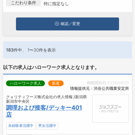
新潟市中央区で調理･製菓･バーテンダーの求人・転職情報を探し
こだわり条件
特に指定なし
お問い合わせ
ている方は、ぜひ興味のある職種に応募してみてくださいね。
よくあるご質問
確認／変更
183件
中、 1〜30件を表示
以下の求人はハローワーク求人となります。
掲載開始日:2026/08/05
ハローワーク求人
新着
情報提供元：渋谷公共職業安定所
クォリティフーズ株式会社の求人情報 /新潟県
新潟市中央区
調理および接客/デッキー401
店
未経験者活躍中
男女活躍中