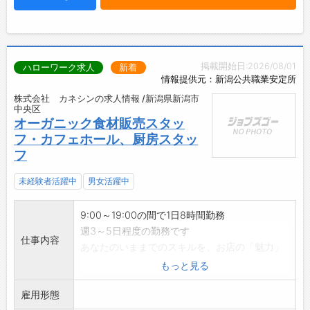
掲載開始日:2026/08/01
ハローワーク求人
新着
情報提供元：新潟公共職業安定所
株式会社 カネシンの求人情報 /新潟県新潟市
中央区
オーガニック食材販売スタッ
フ・カフェホール、厨房スタッ
フ
未経験者活躍中
男女活躍中
9:00～19:00の間で1日8時間勤務
週3～5日程度の勤務です
仕事内容
あなたのいままでのスキルを、お店の「魅力」
に
もっと見る
<<具体的なお仕事>>
雇用形態
〇調理・盛り付け