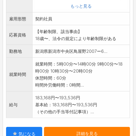
覧ください
もっと見る
変更範囲:なし
雇用形態
契約社員
【年齢制限、該当事由】
応募資格
18歳〜、法令の規定により年齢制限がある
勤務地
新潟県新潟市中央区鳥屋野2007ー6...
就業時間：5時00分〜14時00分 9時00分〜18
時00分 10時30分〜20時00分
就業時間
休憩時間：60分
時間外労働時間：0時間...
183,168円〜193,536円
給与
基本給：183,168円〜193,536円
（その他の手当等付記事項）...
詳細を見る
気になる