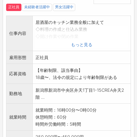
正社員
未経験者活躍中
男女活躍中
居酒屋のキッチン業務全般に加えて
◇料理の作成と仕込み業務
仕事内容
◇開け作業や閉め作業
◇発注業務やコスト管理
もっと見る
◇スタッフの教育、管理
雇用形態
◇基礎的な衛生管理
正社員
◇新メニュー考案や開発
【年齢制限、該当事由】
◇新店立ち上げ
応募資格
18歳〜、法令の規定により年齢制限がある
など、適正により業務の幅が広がります。
※変更範囲:ホールスタッフ、事務 等
新潟県新潟市中央区弁天1丁目1-15CREA弁天2
勤務地
階 ...
就業時間：16時00分〜0時00分
就業時間
休憩時間：60分
時間外労働時間：5時間
250,000円〜450,000円