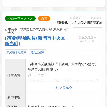
掲載開始日:2026/08/01
ハローワーク求人
新着
情報提供元：新潟公共職業安定所
石本商事 株式会社の求人情報 /新潟県新潟市
中央区
(請)調理補助員(新潟市中央区
新光町)
未経験者活躍中
男女活躍中
石本商事受託施設『千歳園』厨房内での盛付、
洗浄等の調理補助の
お仕事です
仕事内容
*会社概要については、当社ホームページをご覧
ください
もっと見る
「変更範囲:変更なし」
雇用形態
勤務地
新潟県新潟市中央区新光町1-33...