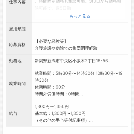
、時間固定勤務も相談可能。週3日から勤務相
仕事内容
談可能で、週5日勤
務希望の方も歓迎します。
もっと見る
・食材の下処理、仕込み
雇用形態
・指示書に沿った調理業務
・盛り付け、配膳準備
【必要な経験等】
・食器や調理器具の洗浄
応募資格
介護施設や病院での集団調理経験
・厨房内の清掃、整理整頓
変更の範囲:会社の定める業務
勤務地
新潟県新潟市中央区小張木2丁目16-56...
就業時間：5時30分〜14時30分 10時30分〜19
時30分
就業時間
休憩時間：60分
時間外労働時間：0時間...
1,300円〜1,350円
給与
基本給：1,300円〜1,350円
（その他の手当等付記事項）...