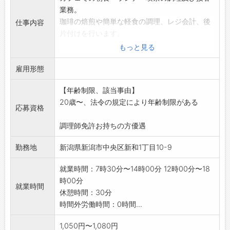
業務。
珈琲の焙煎や簡単な軽食の調理、レジ会計、後
仕事内容
片付けを行います。
開店前準備や閉店後のお店の片付けも行いま
もっと見る
す。
雇用形態
座席数は40席程度の店舗です。
「変更範囲:変更なし」
【年齢制限、該当事由】
20歳〜、法令の規定により年齢制限がある
応募資格
調理師免許お持ちの方優遇
勤務地
新潟県新潟市中央区新和1丁目10-9
就業時間：7時30分〜14時00分 12時00分〜18
時00分
就業時間
休憩時間：30分
時間外労働時間：0時間...
1,050円〜1,080円