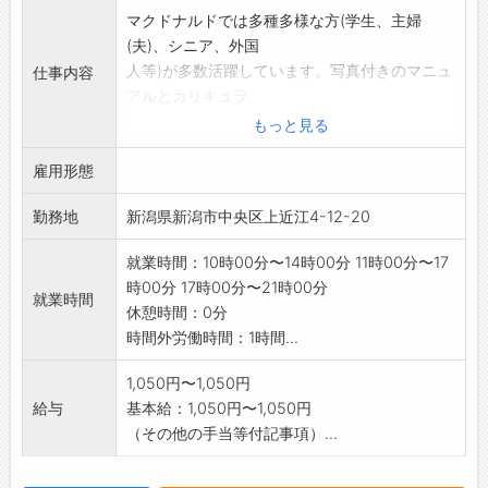
マクドナルドでは多種多様な方(学生、主婦
(夫)、シニア、外国
人等)が多数活躍しています。写真付きのマニュ
仕事内容
アルとカリキュラ
ムに沿ったサポートで安心してスタートできま
もっと見る
す。
雇用形態
・キッチンでの調理
・レジカウンターでの接客・商品注文受付
勤務地
新潟県新潟市中央区上近江4-12-20
・その他、配膳、清掃など店舗運営に関わる業
務
就業時間：10時00分〜14時00分 11時00分〜17
*全国のマクドナルドには約7千人のシニアスタ
時00分 17時00分〜21時00分
ッフ
就業時間
休憩時間：0分
(60歳～80歳代の方)が在籍しています。
時間外労働時間：1時間...
*外国人の方も多数活躍中(日本語のあいさつが
できる方、
1,050円〜1,050円
カタカナが読める方)
給与
基本給：1,050円〜1,050円
変更範囲:フロア担当業務
（その他の手当等付記事項）...