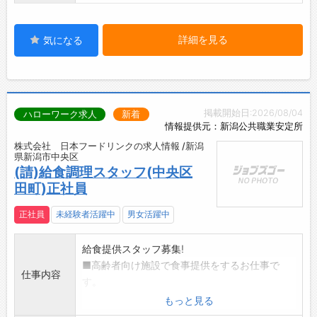
詳細を見る
気になる
掲載開始日:2026/08/04
ハローワーク求人
新着
情報提供元：新潟公共職業安定所
株式会社 日本フードリンクの求人情報 /新潟
県新潟市中央区
(請)給食調理スタッフ(中央区
田町)正社員
正社員
未経験者活躍中
男女活躍中
給食提供スタッフ募集!
■高齢者向け施設で食事提供をするお仕事で
仕事内容
す。
■安定した給食業界で調理師、栄養士免許を活
もっと見る
かして働きませんか