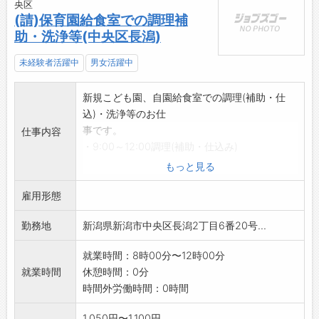
央区
(請)保育園給食室での調理補
助・洗浄等(中央区長潟)
未経験者活躍中
男女活躍中
新規こども園、自園給食室での調理(補助・仕
込)・洗浄等のお仕
事です。
仕事内容
・9:00～12:00調理(補助・仕込み)
・13:00～16:00洗浄等
もっと見る
無理なく指導いたしますので未経験の方でも子
雇用形態
供大好き、お掃除大
好きな方大歓迎です。
勤務地
新潟県新潟市中央区長潟2丁目6番20号...
※土曜日勤務有 月1～2回。相談可。希望考慮
いたします。
就業時間：8時00分〜12時00分
*業務変更の範囲:変更なし
就業時間
休憩時間：0分
時間外労働時間：0時間
1,050円〜1,100円