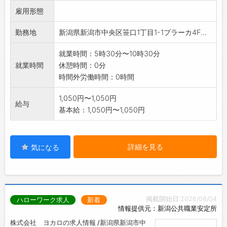
雇用形態
「経験がないから不
安」そんな方も、安心してチャレンジして下さ
勤務地
新潟県新潟市中央区笹口1丁目1-1プラーカ4F...
い。
変更範囲:変更なし
就業時間：5時30分〜10時30分
就業時間
休憩時間：0分
時間外労働時間：0時間
1,050円〜1,050円
給与
基本給：1,050円〜1,050円
詳細を見る
気になる
掲載開始日:2026/08/04
ハローワーク求人
新着
情報提供元：新潟公共職業安定所
株式会社 ヨカロの求人情報 /新潟県新潟市中