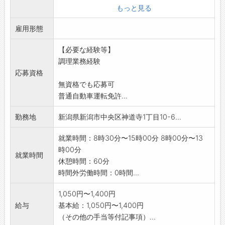
見学可能!事前に気になることはお問い合わせく
もっと見る
ださい。
雇用形態
<主なお仕事内容> ※業務内容の変更範囲:なし
・お客様に提供する食事の簡単な調理・盛り付
【必要な経験等】
け業務
調理業務経験
・食器洗浄 ・食材の発注 など
応募資格
※提供食事数:30～55人分 ※1日の作業人数:1人
無資格でも応募可
<未経験者・ブランクのある方も安心!>
普通自動車運転免許...
※完全調理済み食品使用のため、調理経験不問!
※OJTやチューター制度によるサポート体制も
勤務地
新潟県新潟市中央区神道寺1丁目10-6...
充実!
就業時間：8時30分〜15時00分 8時00分〜13
時00分
就業時間
休憩時間：60分
時間外労働時間：0時間...
1,050円〜1,400円
給与
基本給：1,050円〜1,400円
（その他の手当等付記事項）...