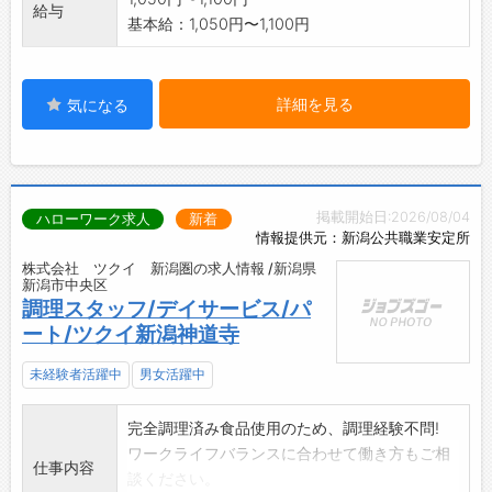
給与
基本給：1,050円〜1,100円
詳細を見る
気になる
掲載開始日:2026/08/04
ハローワーク求人
新着
情報提供元：新潟公共職業安定所
株式会社 ツクイ 新潟圏の求人情報 /新潟県
新潟市中央区
調理スタッフ/デイサービス/パ
ート/ツクイ新潟神道寺
未経験者活躍中
男女活躍中
完全調理済み食品使用のため、調理経験不問!
ワークライフバランスに合わせて働き方もご相
仕事内容
談ください。