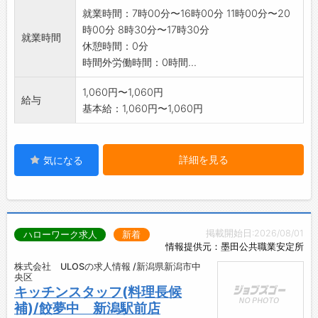
付ける等の作業のほか、配膳・下膳をお任せし
就業時間：7時00分〜16時00分 11時00分〜20
ます。
時00分 8時30分〜17時30分
●清掃
就業時間
休憩時間：0分
施設内共有スペースや、居室、浴室、お手洗い
時間外労働時間：0時間...
等の清掃をお願いし
ます。シーツ交換や洗濯の業務が含まれる場合
1,060円〜1,060円
給与
もあります。
基本給：1,060円〜1,060円
※未経験の方も是非ご相談ください。
※変更範囲:変更なし
詳細を見る
気になる
掲載開始日:2026/08/01
ハローワーク求人
新着
情報提供元：墨田公共職業安定所
株式会社 ULOSの求人情報 /新潟県新潟市中
央区
キッチンスタッフ(料理長候
補)/餃夢中 新潟駅前店