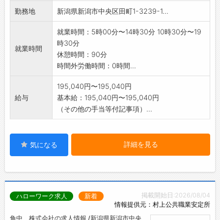
調理、盛付、仕込み、配膳、洗浄、等
勤務地
新潟県新潟市中央区田町1-3239-1...
・献立通りに作業します。1回65食程度を作業
します。
就業時間：5時00分〜14時30分 10時30分〜19
※初回6カ月契約、以降1年毎更新
時30分
※お気軽にお問い合わせください。
就業時間
休憩時間：90分
*業務変更の範囲:変更なし
時間外労働時間：0時間...
195,040円〜195,040円
給与
基本給：195,040円〜195,040円
（その他の手当等付記事項）...
詳細を見る
気になる
掲載開始日:2026/08/04
ハローワーク求人
新着
情報提供元：村上公共職業安定所
角中 株式会社の求人情報 /新潟県新潟市中央