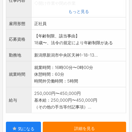
仕事内容
◇開け作業や閉め作業
◇発注業務やコスト管理
もっと見る
◇スタッフの教育、管理
雇用形態
◇基礎的な衛生管理
正社員
◇新メニュー考案や開発
【年齢制限、該当事由】
◇新店立ち上げ
応募資格
18歳〜、法令の規定により年齢制限がある
など、適正により業務の幅が広がります。
※変更範囲:ホールスタッフ、事務 等
勤務地
新潟県新潟市中央区天神1-18-13...
就業時間：16時00分〜0時00分
就業時間
休憩時間：60分
時間外労働時間：5時間
250,000円〜450,000円
給与
基本給：250,000円〜450,000円
（その他の手当等付記事項）...
詳細を見る
気になる