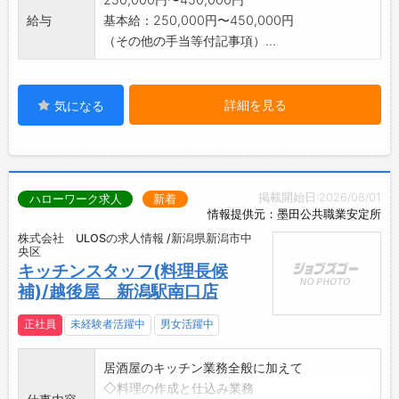
給与
基本給：250,000円〜450,000円
（その他の手当等付記事項）...
詳細を見る
気になる
掲載開始日:2026/08/01
ハローワーク求人
新着
情報提供元：墨田公共職業安定所
株式会社 ULOSの求人情報 /新潟県新潟市中
央区
キッチンスタッフ(料理長候
補)/越後屋 新潟駅南口店
正社員
未経験者活躍中
男女活躍中
居酒屋のキッチン業務全般に加えて
◇料理の作成と仕込み業務