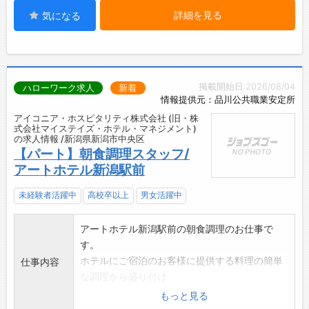
詳細を見る
気になる
掲載開始日:2026/08/04
ハローワーク求人
新着
情報提供元：品川公共職業安定所
アイコニア・ホスピタリティ株式会社 (旧・株
式会社マイステイズ・ホテル・マネジメント)
の求人情報 /新潟県新潟市中央区
【パート】朝食調理スタッフ/
アートホテル新潟駅前
未経験者活躍中
高校卒以上
男女活躍中
アートホテル新潟駅前の朝食調理のお仕事で
す。
ホテルにご宿泊のお客様に提供する料理の簡単
仕事内容
な調理から盛り付け
などを行っていただきます。
もっと見る
仕事は先輩スタッフが丁寧にお教えしますので