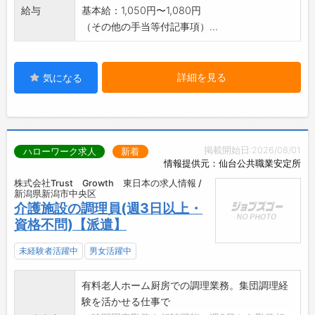
給与
基本給：1,050円〜1,080円
（その他の手当等付記事項）...
詳細を見る
気になる
掲載開始日:2026/08/01
ハローワーク求人
新着
情報提供元：仙台公共職業安定所
株式会社Trust Growth 東日本の求人情報 /
新潟県新潟市中央区
介護施設の調理員(週3日以上・
資格不問)【派遣】
未経験者活躍中
男女活躍中
有料老人ホーム厨房での調理業務。集団調理経
験を活かせる仕事で