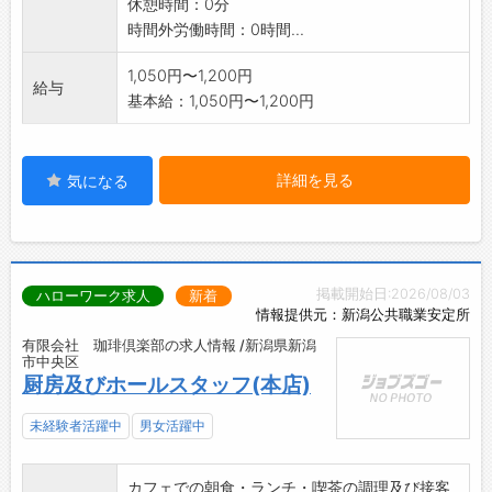
休憩時間：0分
時間外労働時間：0時間...
1,050円〜1,200円
給与
基本給：1,050円〜1,200円
詳細を見る
気になる
掲載開始日:2026/08/03
ハローワーク求人
新着
情報提供元：新潟公共職業安定所
有限会社 珈琲倶楽部の求人情報 /新潟県新潟
市中央区
厨房及びホールスタッフ(本店)
未経験者活躍中
男女活躍中
カフェでの朝食・ランチ・喫茶の調理及び接客