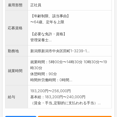
雇用形態
?
正社員
■地域の喫食者様に喜ばれるお仕事です!
【年齢制限、該当事由】
*仕事内容*
〜64歳、定年を上限
調理、盛付、配膳、洗浄、発注作業等
応募資格
・1回65食程度を複数人で調理します。
【必要な免許・資格】
※能力、経験、前職年収等を考慮して賃金を決
管理栄養士...
定いたします。
※お気軽にお問い合わせください。
勤務地
新潟県新潟市中央区田町1-3239-1...
*業務変更の範囲:会社内の全ての業務
就業時間：5時00分〜14時30分 10時30分〜19
時30分
就業時間
休憩時間：90分
時間外労働時間：0時間...
193,200円〜256,000円
給与
基本給：183,200円〜240,000円
（賃金・手当_定額的に支払われる手当）...