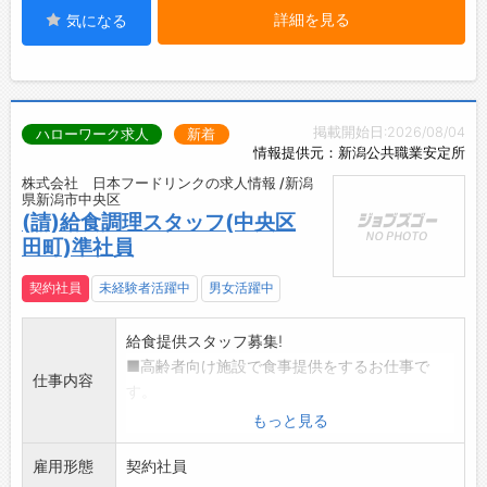
詳細を見る
気になる
掲載開始日:2026/08/04
ハローワーク求人
新着
情報提供元：新潟公共職業安定所
株式会社 日本フードリンクの求人情報 /新潟
県新潟市中央区
(請)給食調理スタッフ(中央区
田町)準社員
契約社員
未経験者活躍中
男女活躍中
給食提供スタッフ募集!
■高齢者向け施設で食事提供をするお仕事で
仕事内容
す。
■安定した給食業界で働きませんか?
もっと見る
■地域の喫食者様に喜ばれるお仕事です!
雇用形態
*仕事内容*
契約社員