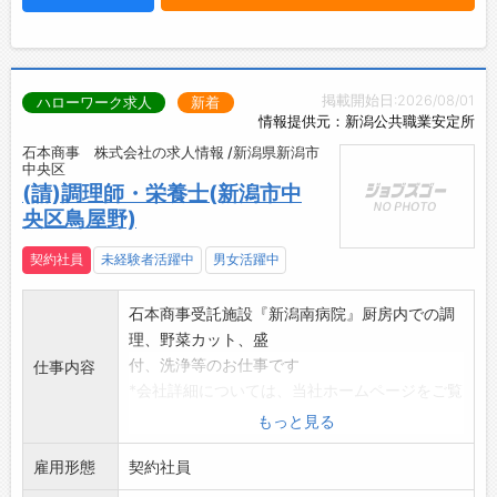
掲載開始日:2026/08/01
ハローワーク求人
新着
情報提供元：新潟公共職業安定所
石本商事 株式会社の求人情報 /新潟県新潟市
中央区
(請)調理師・栄養士(新潟市中
央区鳥屋野)
契約社員
未経験者活躍中
男女活躍中
石本商事受託施設『新潟南病院』厨房内での調
理、野菜カット、盛
付、洗浄等のお仕事です
仕事内容
*会社詳細については、当社ホームページをご覧
ください
もっと見る
変更範囲:なし
雇用形態
契約社員