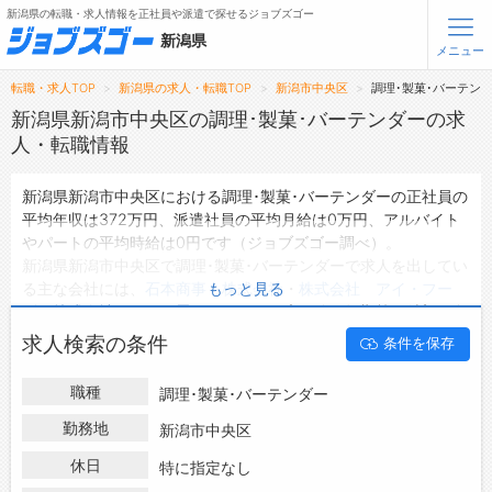
新潟県の転職・求人情報を正社員や派遣で探せるジョブズゴー
新潟県
メニュー
転職・求人TOP
新潟県の求人・転職TOP
新潟市中央区
調理･製菓･バーテン
無料会員登録
ログイン
新潟県新潟市中央区の調理･製菓･バーテンダーの求
人・転職情報
メニュー
新潟県新潟市中央区における調理･製菓･バーテンダーの正社員の
平均年収は372万円、派遣社員の平均月給は0万円、アルバイト
トップ
やパートの平均時給は0円です（ジョブズゴー調べ）。
詳細情報で求人を探す
新潟県新潟市中央区で調理･製菓･バーテンダーで求人を出してい
る主な会社には、
石本商事 株式会社
・
株式会社 アイ・フー
もっと見る
転職支援サービスについて
ズ
・
株式会社 いかの墨
などがあり、未経験や短期等ご希望の条
件で絞り込みができます。
求人検索の条件
条件を保存
転職ノウハウ(応募書類の書き方・面接対策など)
新潟県新潟市中央区の地域密着型の求人サイトであるジョブズゴ
ーでは新潟県新潟市中央区の求人情報を50件取り扱っており、
転職・採用コラム
職種
調理･製菓･バーテンダー
そのうち
正社員の求人
は34件、
派遣社員の求人
は0件、
アルバイ
ト・パートの求人
は0件です。
勤務地
新潟市中央区
ジョブズゴーについて
ハローワークにはない求人も多数扱っており、転職だけでなく、
休日
特に指定なし
第二新卒から50代・60代以上の方の再就職も可能です。 新潟県
会社概要