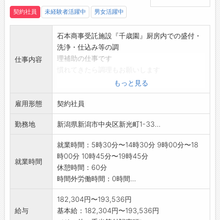
契約社員
未経験者活躍中
男女活躍中
石本商事受託施設『千歳園』厨房内での盛付・
洗浄・仕込み等の調
理補助の仕事です
仕事内容
慣れてきたら調理もお願いします
*会社の詳細については当社ホームページをご覧
もっと見る
ください
雇用形態
変更範囲:なし
契約社員
勤務地
新潟県新潟市中央区新光町1-33...
就業時間：5時30分〜14時30分 9時00分〜18
時00分 10時45分〜19時45分
就業時間
休憩時間：60分
時間外労働時間：0時間...
182,304円〜193,536円
給与
基本給：182,304円〜193,536円