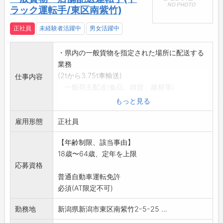
ラック運転手/東区南紫竹)
正社員
未経験者活躍中
男女活躍中
・県内の一般貨物を指定された場所に配送する
業務
(2tから3.75t車輸送)
仕事内容
一般荷主配送(食品、雑貨、建材等)
・県内のスーパーにルート配送
もっと見る
(3tから4.2t車配送)
雇用形態
イオン店舗へカゴ車を使っての配送
正社員
※準中型・中型免許取得支援制度あり
【年齢制限、該当事由】
トラックの運転経験がない方も0からしっかり
18歳〜64歳、定年を上限
教えます。
応募資格
また指導員が独り立ちした後もしっかりサポー
普通自動車運転免許
トいたします!
必須(AT限定不可)
変更範囲:変更なし
勤務地
新潟県新潟市東区南紫竹2-5-25 ...