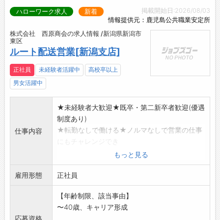
掲載開始日:2026/08/03
ハローワーク求人
新着
情報提供元：鹿児島公共職業安定所
株式会社 西原商会の求人情報 /新潟県新潟市
東区
ルート配送営業[新潟支店]
正社員
未経験者活躍中
高校卒以上
男女活躍中
★未経験者大歓迎★既卒・第二新卒者歓迎(優遇
制度あり)
★転勤なしで働ける★ノルマなしで営業の仕事
仕事内容
にもチャレンジでき
る★週休二日制(日祝+他2日から3日シフト休)
もっと見る
★準中免許支援★20代から40代活躍中
雇用形態
飲食店へ食品を届けるルート配送が中心(配送7
正社員
割・営業3割)。
【年齢制限、該当事由】
社用車に商品を積み込み、毎日決まったルート
〜40歳、キャリア形成
で訪問。配送先では
応募資格