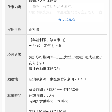
観光バスの運転業
務を行っていただきます。
仕事内容
○団体観光旅行、学生送迎などが主となり、宿
泊を伴う運行もあり
もっと見る
ます。
雇用形態
※未経験者については当社で指導します。
正社員
最初はマイクロバスからスタートして、中
【年齢制限、該当事由】
型、大型バスと段階的
〜64歳、定年を上限
に経験を積んで、徐々にステップアップして
いただきます。
応募資格
免許取得期間3年以上(大型二種免許養成制度が
※大型二種免許未取得者はグループ企業「新潟
あります)
中央自動車学校」で
普通自動車運転免許...
免許取得していただきます(費用全額会社負
担、審査、条件有)
勤務地
新潟県新潟市東区紫竹卸新町2014-1 ...
*変更範囲:変更なし
就業時間：8時30分〜17時30分
就業時間
休憩時間：60分
時間外労働時間：28時間...
273,610円〜387,610円