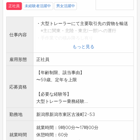
正社員
未経験者活躍中
男女活躍中
・大型トレーラーにて主要取引先の貨物を輸送
※主に関東・北陸・東北(一部)への運行
仕事内容
・手作業での積み降ろし有り
・フェリーへのシャーシ積み下ろし作業有り
もっと見る
※身体的負担の少ない運行もあるため、
雇用形態
男女ドライバーが活躍中です。
正社員
※賃金例
【年齢制限、該当事由】
運行手当等諸手当を含めると、月総額50～
〜59歳、定年を上限
55万円程度となり
応募資格
ます。
【必要な経験等】
(研修期間中は23～28万程度)
大型トレーラー乗務経験...
変更範囲:会社の定める業務
勤務地
新潟県新潟市東区古湊町2-53
就業時間：9時00分〜17時00分
就業時間
休憩時間：60分