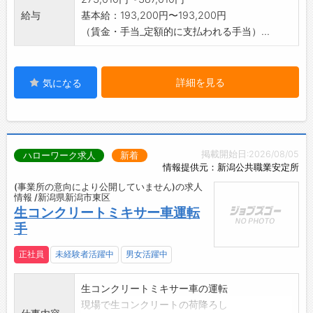
給与
基本給：193,200円〜193,200円
（賃金・手当_定額的に支払われる手当）...
詳細を見る
気になる
掲載開始日:2026/08/05
ハローワーク求人
新着
情報提供元：新潟公共職業安定所
(事業所の意向により公開していません)の求人
情報 /新潟県新潟市東区
生コンクリートミキサー車運転
手
正社員
未経験者活躍中
男女活躍中
生コンクリートミキサー車の運転
現場で生コンクリートの荷降ろし