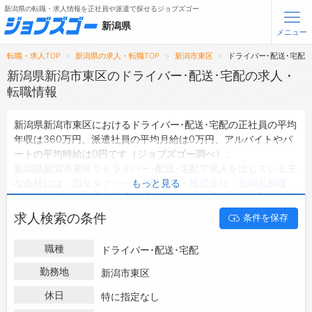
新潟県の転職・求人情報を正社員や派遣で探せるジョブズゴー
新潟県
メニュー
転職・求人TOP
新潟県の求人・転職TOP
新潟市東区
ドライバー･配送･宅配
無料会員登録
ログイン
新潟県新潟市東区のドライバー･配送･宅配の求人・
転職情報
メニュー
新潟県新潟市東区におけるドライバー･配送･宅配の正社員の平均
年収は360万円、派遣社員の平均月給は0万円、アルバイトやパ
トップ
ートの平均時給は0円です（ジョブズゴー調べ）。
詳細情報で求人を探す
新潟県新潟市東区でドライバー･配送･宅配で求人を出している主
な会社には、
四葉タクシー 有限会社
・
株式会社 新潟丸和運
もっと見る
転職支援サービスについて
輸
・
第三貨物自動車 株式会社
などがあり、未経験や短期等ご希
望の条件で絞り込みができます。
求人検索の条件
条件を保存
転職ノウハウ(応募書類の書き方・面接対策など)
新潟県新潟市東区の地域密着型の求人サイトであるジョブズゴー
では新潟県新潟市東区の求人情報を57件取り扱っており、その
転職・採用コラム
職種
ドライバー･配送･宅配
うち
正社員の求人
は53件、
派遣社員の求人
は0件、
アルバイト・
パートの求人
は0件です。
勤務地
新潟市東区
ジョブズゴーについて
ハローワークにはない求人も多数扱っており、転職だけでなく、
休日
特に指定なし
第二新卒から50代・60代以上の方の再就職も可能です。 新潟県
会社概要