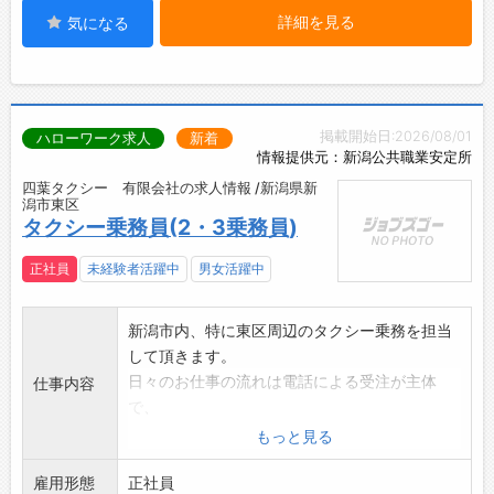
詳細を見る
気になる
掲載開始日:2026/08/01
ハローワーク求人
新着
情報提供元：新潟公共職業安定所
四葉タクシー 有限会社の求人情報 /新潟県新
潟市東区
タクシー乗務員(2・3乗務員)
正社員
未経験者活躍中
男女活躍中
新潟市内、特に東区周辺のタクシー乗務を担当
して頂きます。
日々のお仕事の流れは電話による受注が主体
仕事内容
で、
町中をお客様を求めて待機待ちするような事は
もっと見る
殆どありません。
雇用形態
社屋も竹尾インター近くの幹線道路沿いに面し
正社員