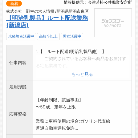
情報提供元：会津若松公共職業安定所
新着
株式会社 顯幸の求人情報 /新潟県新潟市東区
【明治乳製品】ルート配送業務
(新潟店)
未経験者活躍中
高校卒以上
男女活躍中
1.【 ルート配送(明治乳製品他) 】
ご契約されているお客様へ商品をお届けす
仕事内容
る宅配業務です。
明治乳製品をはじめとした健康食品の配達
もっと見る
をおこないます。
雇用形態
1コース約100件、週に2～4コースをご担当
頂きます。
【年齢制限、該当事由】
2.【 商品案内・既存客フォロー 】
〜59歳、定年を上限
配達終了後を活用して定期宅配やその他サ
応募資格
ービスのご案内や
業務に車輌使用の場合:ガソリン代支給
既存客のアフターフォロー(健康アドバイスな
普通自動車運転免許...
ど)を行います。
< 未経験者歓迎!研修充実! >