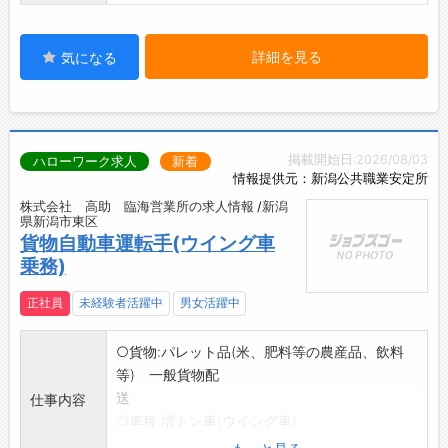
詳細を見る
気になる
掲載開始日:2026/08/03
ハローワーク求人
新着
情報提供元：新潟公共職業安定所
株式会社 高助 臨海営業所の求人情報 /新潟
県新潟市東区
貨物自動車運転手(ウイング車
乗務)
正社員
未経験者活躍中
男女活躍中
○貨物:パレット品(米、肥料等の農産品、飲料
等) 一般貨物配
送
仕事内容
○車種:増トン車(ウイング車)
○配送エリア:県内全域、近県(福島、宮城)、