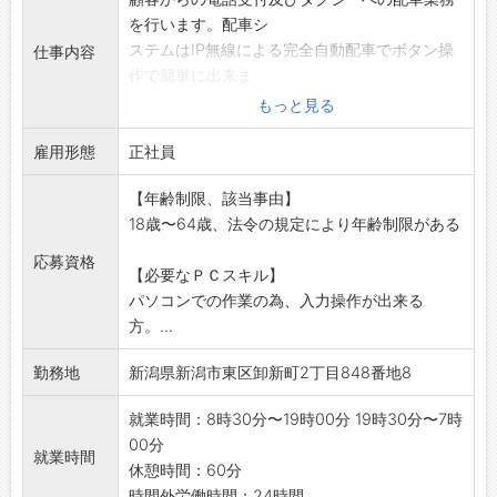
を行います。配車シ
ステムはIP無線による完全自動配車でボタン操
仕事内容
作で簡単に出来ま
す。当面は配車業務の他に運転業務も行ってい
もっと見る
きます。
雇用形態
*変更範囲:なし
正社員
【年齢制限、該当事由】
18歳〜64歳、法令の規定により年齢制限がある
応募資格
【必要なＰＣスキル】
パソコンでの作業の為、入力操作が出来る
方。...
勤務地
新潟県新潟市東区卸新町2丁目848番地8
就業時間：8時30分〜19時00分 19時30分〜7時
00分
就業時間
休憩時間：60分
時間外労働時間：24時間...