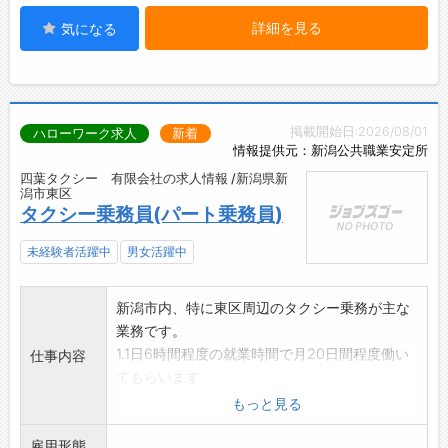
詳細を見る
気になる
掲載開始日:2026/08/01
ハローワーク求人
新着
情報提供元：新潟公共職業安定所
四葉タクシー 有限会社の求人情報 /新潟県新
潟市東区
タクシー乗務員(パート乗務員)
未経験者活躍中
男女活躍中
新潟市内、特に東区周辺のタクシー乗務が主な
業務です。
1.1日6時間程度の就業時間で月20日間程度働い
仕事内容
てもらいます
。
もっと見る
2.子育て中の方や年配者など、どなたでも十分
雇用形態
頑張れる仕事です