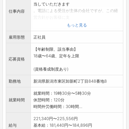
当していただきます
。電話による受注が主体の会社ですが、この経
仕事内容
営方針がお客様に支
持され年々需要が増えています。
もっと見る
更に、29年から業界に先駆け新しい車両
雇用形態
(JPNタクシー)ワ
正社員
ンボックスタイプを順次導入し、新規需要の拡
【年齢制限、該当事由】
大を目指した会社経
18歳〜64歳、定年を上限
営を取り入れています。
応募資格
※平成30年11月初旬から新社屋で卸新町に移転
(資格養成制度あり)
しました。
快適環境でより広範なエリアの業務が可能に
勤務地
新潟県新潟市東区卸新町2丁目848番地8
なり、幅広い年代の
乗務員も入社が相次いでいます。
就業時間：19時30分〜5時30分
「変更範囲:変更なし」
就業時間
休憩時間：120分
時間外労働時間：30時間...
221,340円〜225,556円
給与
基本給：181,440円〜184,896円