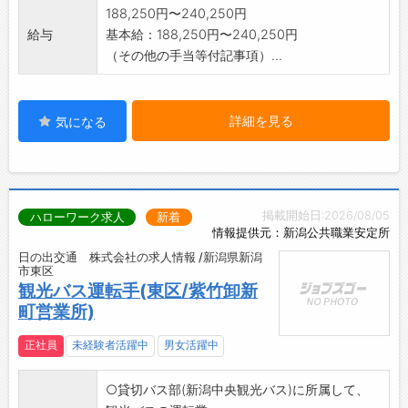
188,250円〜240,250円
給与
基本給：188,250円〜240,250円
（その他の手当等付記事項）...
詳細を見る
気になる
掲載開始日:2026/08/05
ハローワーク求人
新着
情報提供元：新潟公共職業安定所
日の出交通 株式会社の求人情報 /新潟県新潟
市東区
観光バス運転手(東区/紫竹卸新
町営業所)
正社員
未経験者活躍中
男女活躍中
○貸切バス部(新潟中央観光バス)に所属して、