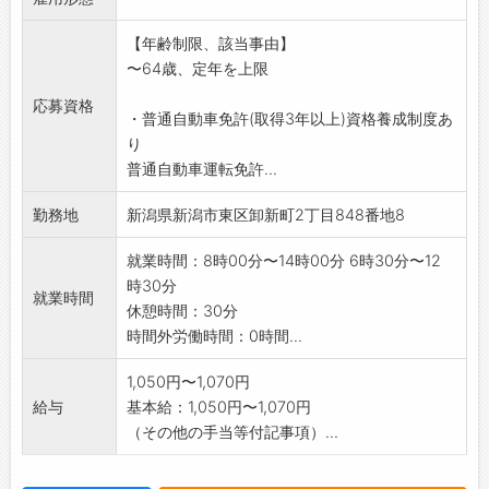
。
【年齢制限、該当事由】
3.現在、男女パートの方が20名近く働いていま
〜64歳、定年を上限
す。
「変更範囲:変更なし」
応募資格
・普通自動車免許(取得3年以上)資格養成制度あ
り
普通自動車運転免許...
勤務地
新潟県新潟市東区卸新町2丁目848番地8
就業時間：8時00分〜14時00分 6時30分〜12
時30分
就業時間
休憩時間：30分
時間外労働時間：0時間...
1,050円〜1,070円
給与
基本給：1,050円〜1,070円
（その他の手当等付記事項）...