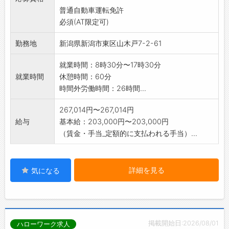
新商品の案内など営業活動も行います。入社後
普通自動車運転免許
2ヶ月から3ヶ月は
必須(AT限定可)
先輩と同乗し丁寧に指導。研修や免許取得支援
制度もあり、1年目
勤務地
新潟県新潟市東区山木戸7-2-61
から3年で営業力を高められます。ノルマでは
なく、成果に応じた
就業時間：8時30分〜17時30分
評価制度で、頑張りがしっかり給与に反映され
就業時間
休憩時間：60分
ます。
時間外労働時間：26時間...
※変更の範囲:会社の定める業務
267,014円〜267,014円
給与
基本給：203,000円〜203,000円
（賃金・手当_定額的に支払われる手当）...
詳細を見る
気になる
掲載開始日:2026/08/01
ハローワーク求人