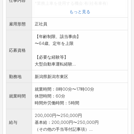
仕事内容
*業務上車を使用する機会:有(社有車有)
※大型自動車免許の取得に補助制度有ります。
もっと見る
*変更範囲:変更なし
雇用形態
正社員
【年齢制限、該当事由】
〜64歳、定年を上限
応募資格
【必要な経験等】
大型自動車運転経験...
勤務地
新潟県新潟市東区
就業時間：8時00分〜17時00分
就業時間
休憩時間：60分
時間外労働時間：5時間
200,000円〜250,000円
給与
基本給：200,000円〜250,000円
（その他の手当等付記事項）...