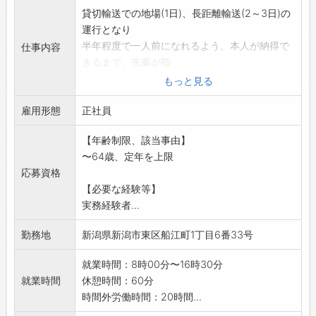
貸切輸送での地場(1日)、長距離輸送(2～3日)の
運行となり
半年程度で一人前になれるよう、本人が納得で
仕事内容
きるまで、先輩が指
導しますので安心して応募下さい。
もっと見る
・主な車両:ウイング、平ボディ、海上・JRコン
雇用形態
テナ、ローリー
正社員
・手積み・手卸しは、ごくまれにあり
【年齢制限、該当事由】
・入社半年間は地場輸送で、半年経過後から長
〜64歳、定年を上限
距離輸送に従事
応募資格
・長距離輸送は関東・東北方面で、月1～4回程
【必要な経験等】
度
実務経験者...
変更範囲:なし
勤務地
新潟県新潟市東区船江町1丁目6番33号
就業時間：8時00分〜16時30分
就業時間
休憩時間：60分
時間外労働時間：20時間...