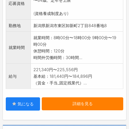
〜64歳、定年を上限
営を取り入れています。
応募資格
※平成30年11月初旬から新社屋で卸新町に移転
(資格養成制度あり)
しました。
快適環境でより広範なエリアの業務が可能に
勤務地
新潟県新潟市東区卸新町2丁目848番地8
なり、
幅広い年代の乗務員も入社が相次いでいま
就業時間：8時00分〜18時00分 9時00分〜19
す。
時00分
就業時間
変更範囲:なし
休憩時間：120分
時間外労働時間：30時間...
221,340円〜225,556円
給与
基本給：181,440円〜184,896円
（賃金・手当_固定残業代）...
詳細を見る
気になる