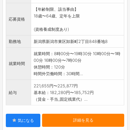
て利便性も良く、
【年齢制限、該当事由】
乗務する車両も年々ジャパンタクシーへの代替
18歳〜64歳、定年を上限
が進む一方で、
応募資格
年末にかけては相当数の増車も見込んでいま
(資格養成制度あり)
す。
変更範囲:なし
勤務地
新潟県新潟市東区卸新町2丁目848番地8
就業時間：8時00分〜19時30分 10時00分〜1時
00分 16時00分〜7時00分
就業時間
休憩時間：120分
時間外労働時間：30時間...
221,655円〜225,877円
給与
基本給：182,280円〜185,752円
（賃金・手当_固定残業代）...
詳細を見る
気になる