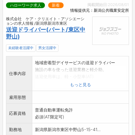
掲載開始日:2026/08/01
ハローワーク求人
新着
情報提供元：新潟公共職業安定所
株式会社 ケア・クリエイト・アソシエーシ
ョンの求人情報 /新潟県新潟市東区
送迎ドライバー(パート/東区中
野山)
未経験者活躍中
男女活躍中
地域密着型デイサービスの送迎ドライバー
施設の車を使った送迎業務と軽介助。
仕事内容
送迎使用車は、軽・小型車(AT)
<変更の範囲>なし
もっと見る
雇用形態
普通自動車運転免許
応募資格
必須(AT限定可)
勤務地
新潟県新潟市東区中野山5-15-41...