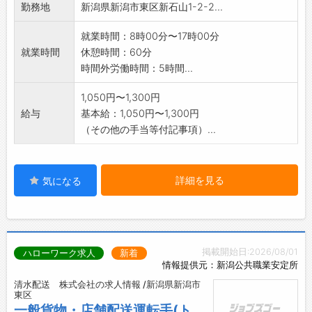
勤務地
新潟県新潟市東区新石山1-2-2...
配送の経験がなくても、しっかり研修を受け働
けます!
就業時間：8時00分〜17時00分
具体的な研修例は「求人に関する特記事項」を
就業時間
休憩時間：60分
ご覧ください!
時間外労働時間：5時間...
前職が配達職でない方も教えてきたスタッフで
すので
1,050円〜1,300円
未経験の方にも寄り添って指導致します! ※1
給与
基本給：1,050円〜1,300円
（その他の手当等付記事項）...
詳細を見る
気になる
掲載開始日:2026/08/01
ハローワーク求人
新着
情報提供元：新潟公共職業安定所
清水配送 株式会社の求人情報 /新潟県新潟市
東区
一般貨物・店舗配送運転手(ト