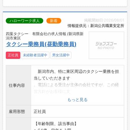
掲載開始日:2026/08/01
ハローワーク求人
新着
情報提供元：新潟公共職業安定所
四葉タクシー 有限会社の求人情報 /新潟県新
潟市東区
タクシー乗務員(昼勤乗務員)
正社員
未経験者活躍中
男女活躍中
新潟市内、特に東区周辺のタクシー乗務を担
当していただきます
。電話による受注が主体の会社ですが、この経
仕事内容
営方針がお客様に支
持され年々需要が増えています。
もっと見る
更に、29年から業界に先駆け新しい車両
雇用形態
(JPNタクシー)ワ
正社員
ンボックスタイプを順次導入し、新規需要の拡
【年齢制限、該当事由】
大を目指した会社経