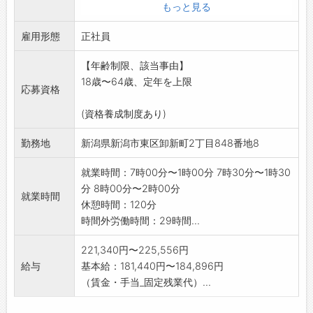
持され年々需要が増えています。
もっと見る
更に、29年から業界に先駆け新しい車両
雇用形態
(JPNタクシー)ワ
正社員
ンボックスタイプを順次導入し、新規需要の拡
【年齢制限、該当事由】
大を目指した会社経
18歳〜64歳、定年を上限
営を取り入れています。
応募資格
※平成30年11月初旬から新社屋で卸新町に移転
(資格養成制度あり)
しました。
快適環境でより広範なエリアの業務が可能に
勤務地
新潟県新潟市東区卸新町2丁目848番地8
なり、幅広い年代の
乗務員も入社が相次いでいます。
就業時間：7時00分〜1時00分 7時30分〜1時30
「変更範囲:変更なし」
分 8時00分〜2時00分
就業時間
休憩時間：120分
時間外労働時間：29時間...
221,340円〜225,556円
給与
基本給：181,440円〜184,896円
（賃金・手当_固定残業代）...