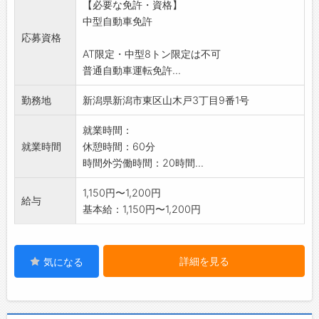
【必要な免許・資格】
*職場見学可能です。
中型自動車免許
ご希望の方はハローワークを通じてご連絡く
応募資格
ださい。
AT限定・中型8トン限定は不可
変更範囲:変更なし
普通自動車運転免許...
勤務地
新潟県新潟市東区山木戸3丁目9番1号
就業時間：
就業時間
休憩時間：60分
時間外労働時間：20時間...
1,150円〜1,200円
給与
基本給：1,150円〜1,200円
詳細を見る
気になる