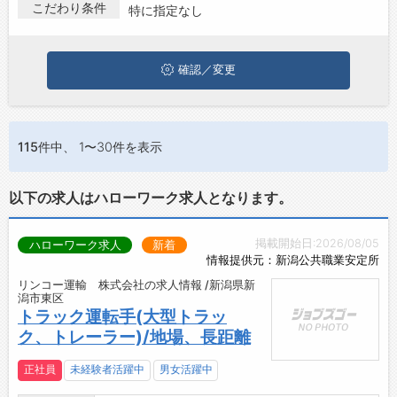
新潟市東区でドライバー･配送･宅配の求人・転職情報を探してい
こだわり条件
特に指定なし
お問い合わせ
る方は、ぜひ興味のある職種に応募してみてくださいね。
よくあるご質問
確認／変更
115件
中、 1〜30件を表示
以下の求人はハローワーク求人となります。
掲載開始日:2026/08/05
ハローワーク求人
新着
情報提供元：新潟公共職業安定所
リンコー運輸 株式会社の求人情報 /新潟県新
潟市東区
トラック運転手(大型トラッ
ク、トレーラー)/地場、長距離
正社員
未経験者活躍中
男女活躍中