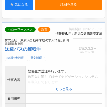
詳細を見る
気になる
掲載開始日:2026/08/03
ハローワーク求人
新着
情報提供元：新潟公共職業安定所
株式会社 東新潟自動車学校の求人情報 /新潟
県新潟市東区
送迎バスの運転手
未経験者活躍中
男女活躍中
教習生の送迎を行います。
送迎先に関しては全てナビゲーションシステム
仕事内容
を導入しております
ので、地理に自信がない方も安心して勤務でき
もっと見る
ます。
雇用形態
*送迎エリアは主に新潟市内となります。
*業務上、車を使用する機会:有(社有車使用)