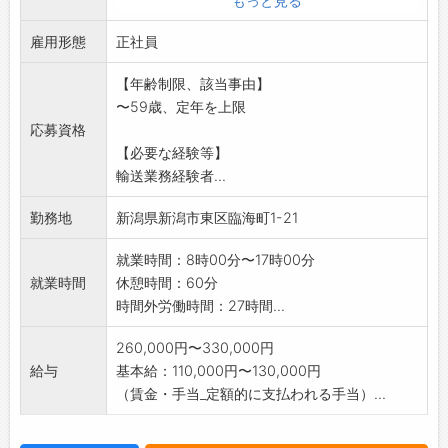
もっと見る
関東方面(茨城、栃木、千葉、東
雇用形態
京、群馬)
正社員
※近県、関東方面の場合は、高速道路を使用し
【年齢制限、該当事由】
ます
〜59歳、定年を上限
※自社、倉庫作業有り
応募資格
※一部積卸し有り、フォークリフト使用、まれ
【必要な経験等】
に手作業
輸送業務経験者...
★有給休暇:入社後10日付与します。
変更範囲:なし
勤務地
新潟県新潟市東区臨海町1-21
就業時間：8時00分〜17時00分
就業時間
休憩時間：60分
時間外労働時間：27時間...
260,000円〜330,000円
給与
基本給：110,000円〜130,000円
（賃金・手当_定額的に支払われる手当）...