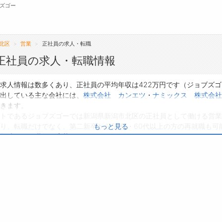
ズゴー
北区
営業
正社員の求人・転職
無料会員
正社員の求人・転職情報
転職支援サービスについて
ジ
求人情報は数多くあり、正社員の平均年収は422万円です（ジョブズ
出している主な会社には、
株式会社 カンエツ
・
ナミックス 株式会社
転職ノウハウ(応募書類の書き方・面接対策な
会
きます。
ど)
トであるジョブズゴーでは新潟県新潟市北区の正社員として働ける営業
お
り、転職だけでなく、第二新卒から50代・60代以上の方の再就職も可
もっと見る
転職・採用コラム
よ
興味のある職種に応募してみてくださいね。