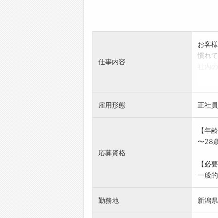
お客様
慣れて
仕事内容
社内の
ます。
完成し
す。
雇用形態
正社員
技術の
人と話
【年齢
変更範
〜28
応募資格
【必要
一般的
勤務地
新潟県