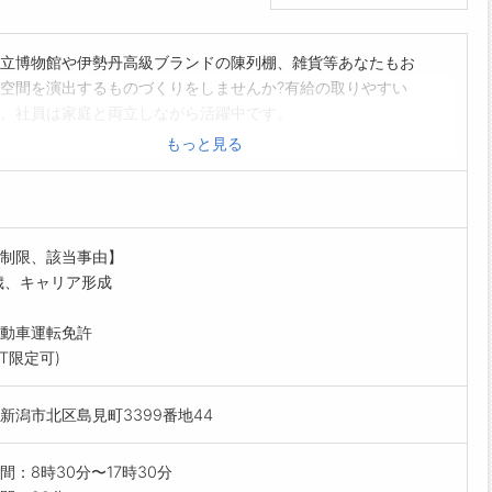
立博物館や伊勢丹高級ブランドの陳列棚、雑貨等あなたもお
空間を演出するものづくりをしませんか?有給の取りやすい
、社員は家庭と両立しながら活躍中です。
スメーカー等の既存顧客から依頼され、取付場所の寸法測定
もっと見る
まで行います。営業販売はなく、要望通り仕上がるよう丁寧
リングが重要です。ノルマはなく毎月会議で状況報告をして
。県内外から依頼があり、宿泊を伴う出張もあります。
は工場でガラス製造を行いつつ先輩に同行します。最初に工
制限、該当事由】
を経験することで、商品知識が得られ、後々工場スタッフに
歳、キャリア形成
やすい関係性を築けます。
は3名。納涼会や新年会等がありメリハリをつけて楽しく働
動車運転免許
す。 *業務の変更範囲:会社の定める業務
AT限定可)
新潟市北区島見町3399番地44
間：8時30分〜17時30分