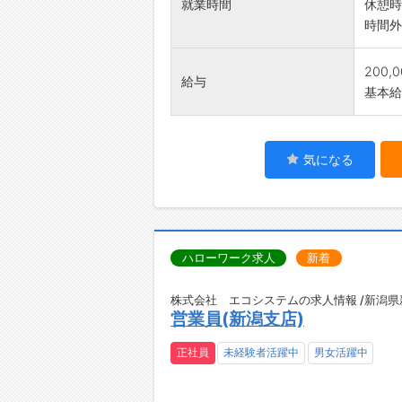
就業時間
休憩時
時間外
200,
給与
基本給：
気になる
ハローワーク求人
新着
株式会社 エコシステムの求人情報 /新潟
営業員(新潟支店)
正社員
未経験者活躍中
男女活躍中