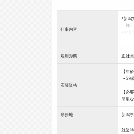
*新潟
施工
仕事内容
※営業
※1級
は優
採用後
雇用形態
正社員
社内の
【年齢
〜59
応募資格
【必要
簡単な
勤務地
新潟県
就業時