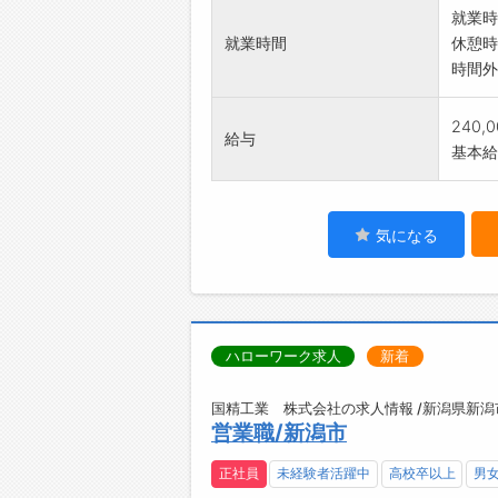
就業時
就業時間
休憩時
時間外
240,
給与
基本給：
気になる
ハローワーク求人
新着
国精工業 株式会社の求人情報 /新潟県新潟
営業職/新潟市
正社員
未経験者活躍中
高校卒以上
男