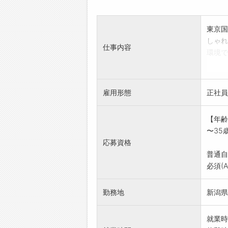
東京国
しゃれ
仕事内容
環境で
◆ハウ
、納品
なヒア
雇用形態
正社員
います
◆まず
【年齢
場仕事
〜35
質問し
応募資格
◆営業
普通自
けま
必須(
勤務地
新潟県
就業時