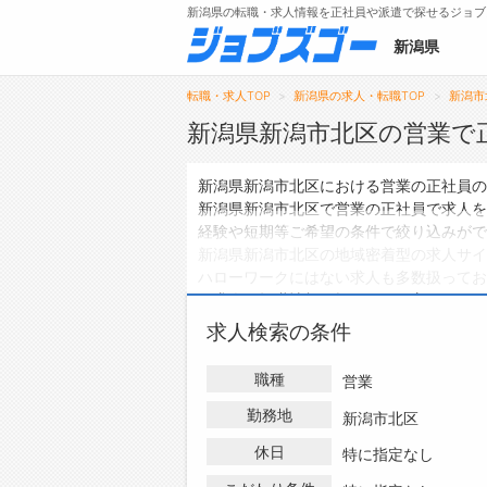
新潟県の転職・求人情報を正社員や派遣で探せるジョブ
新潟県
転職・求人TOP
新潟県の求人・転職TOP
新潟市
新潟県新潟市北区の営業で
メニュー
新潟県新潟市北区における営業の正社員の
新潟県新潟市北区で営業の正社員で求人を
トップ
経験や短期等ご希望の条件で絞り込みがで
新潟県新潟市北区の地域密着型の求人サイ
詳細情報で求人を探す
ハローワークにはない求人も多数扱ってお
の求人・転職情報を探している方は、ぜひ
求人検索の条件
職種
営業
勤務地
新潟市北区
休日
特に指定なし