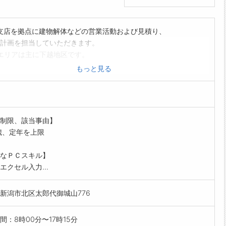
支店を拠点に建物解体などの営業活動および見積り、
計画を担当していただきます。
エリアは主に下越地区です。
、2級建築施工管理技士または1級、2級土木施工管理技士
もっと見る
遇します。
、業務内容の変更予定範囲:原則変更なし(状況により、会
業務範囲で変更の可能性あり)
制限、該当事由】
歳、定年を上限
なＰＣスキル】
エクセル入力...
新潟市北区太郎代御城山776
間：8時00分〜17時15分