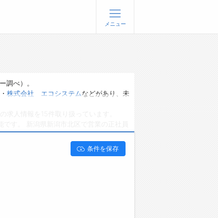
メニュー
登録
ログイン
ョブズゴーについて
ゴー調べ）。
・
株式会社 エコシステム
などがあり、未
社概要
の求人情報を15件取り扱っています。
問い合わせ
能です。 新潟県新潟市北区で営業の正社員
くあるご質問
条件を保存