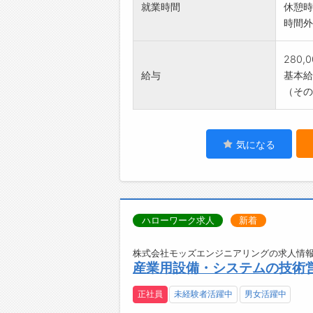
就業時間
休憩時
時間外
280,
給与
基本給：
（その
気になる
ハローワーク求人
新着
株式会社モッズエンジニアリングの求人情報
産業用設備・システムの技術
正社員
未経験者活躍中
男女活躍中