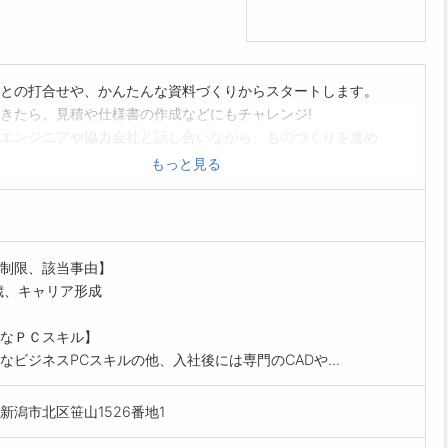
との打合せや、かんたんな資料づくりからスタートします。
きたら、見積や仕様書の作成などにもチャレンジ!
エンジニアや協力会社と話し合いながら、ものづくりを進め
もっと見る
た製品を納品したり、試運転を見守ったりする場面もありま
ことは入社後にイチから教えますので安心してください。
すのが好きな方にぴったりのお仕事です!
制限、該当事由】
囲:なし
歳、キャリア形成
なＰＣスキル】
なビジネスPCスキルの他、入社後には専門のCADや...
新潟市北区笹山1526番地1