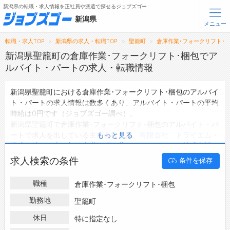
新潟県の転職・求人情報を正社員や派遣で探せるジョブズゴー
新潟県
メニュー
転職・求人TOP
新潟県の求人・転職TOP
聖籠町
倉庫作業･フォークリフト･
無料会員登録
ログイン
新潟県聖籠町の倉庫作業･フォークリフト･梱包でア
ルバイト・パートの求人・転職情報
メニュー
新潟県聖籠町における倉庫作業･フォークリフト･梱包のアルバイ
ト・パートの求人情報は数多くあり、アルバイト・パートの平均
トップ
時給は0円です（ジョブズゴー調べ）。
詳細情報で求人を探す
新潟県聖籠町で倉庫作業･フォークリフト･梱包のアルバイト・パ
ートで求人を出している主な会社には、
有限会社 トライエム
・
もっと見る
転職支援サービスについて
株式会社 石山 新潟東港工場
・
蔵ロジスティクス 株式会社
な
どがあり、未経験や短期等ご希望の条件で絞り込みができます。
求人検索の条件
条件を保存
転職ノウハウ(応募書類の書き方・面接対策など)
新潟県聖籠町の地域密着型の求人サイトであるジョブズゴーでは
新潟県聖籠町のアルバイト・パートとして働ける倉庫作業･フォ
転職・採用コラム
職種
倉庫作業･フォークリフト･梱包
ークリフト･梱包の求人情報を0件取り扱っています。
ハローワークにはない求人も多数扱っており、転職だけでなく、
勤務地
聖籠町
ジョブズゴーについて
第二新卒から50代・60代以上の方の再就職も可能です。 新潟県
休日
特に指定なし
聖籠町で倉庫作業･フォークリフト･梱包のアルバイト・パートの
会社概要