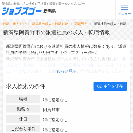
新潟県の転職・求人情報を正社員や派遣で探せるジョブズゴー
新潟県
メニュー
転職・求人TOP
新潟県の求人・転職TOP
阿賀野市
派遣社員の求人・転職
無料会員登録
ログイン
新潟県阿賀野市の派遣社員の求人・転職情報
新潟県阿賀野市における派遣社員の求人情報は数多くあり、派遣
メニュー
社員の平均月給は0万円です（ジョブズゴー調べ）。
新潟県阿賀野市で派遣社員で求人を出している主な会社には、
株
トップ
式会社 国井組
・
株式会社 架設工事佐々木組
・
株式会社ワイエ
詳細情報で求人を探す
ムフーズ
などがあり、未経験や短期等ご希望の条件で絞り込みが
もっと見る
できます。
新潟県阿賀野市の地域密着型の求人サイトであるジョブズゴーで
転職支援サービスについて
求人検索の条件
条件を保存
は新潟県阿賀野市の派遣社員として働ける求人情報を1件取り扱
っています。
転職ノウハウ(応募書類の書き方・面接対策など)
職種
特に指定なし
ハローワークにはない求人も多数扱っており、転職だけでなく、
転職・採用コラム
第二新卒から50代・60代以上の方の再就職も可能です。 新潟県
勤務地
阿賀野市
阿賀野市で派遣社員の求人・転職情報を探している方は、ぜひ興
休日
ジョブズゴーについて
特に指定なし
味のある職種に応募してみてくださいね。
こだわり条件
特に指定なし
会社概要