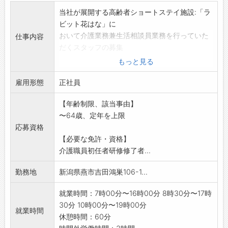
当社が展開する高齢者ショートステイ施設:「ラ
ビット花はな」に
おいて介護業務兼生活相談員業務を行っていた
仕事内容
だくスタッフの募集
です
もっと見る
・施設利用者のアセスメントやご契約業務
雇用形態
・介護計画書等の作成業務・請求業務
正社員
・入浴、食事、排泄などの生活介助及び支援
【年齢制限、該当事由】
・利用者の送迎 等
〜64歳、定年を上限
*ショートステイの定員は32名・デイサービス
応募資格
の定員は20名
【必要な免許・資格】
*応募前職場見学希望の方はハローワークへご相
介護職員初任者研修修了者...
談ください
変更範囲:変更なし
勤務地
新潟県燕市吉田鴻巣106-1...
就業時間：7時00分〜16時00分 8時30分〜17時
30分 10時00分〜19時00分
就業時間
休憩時間：60分