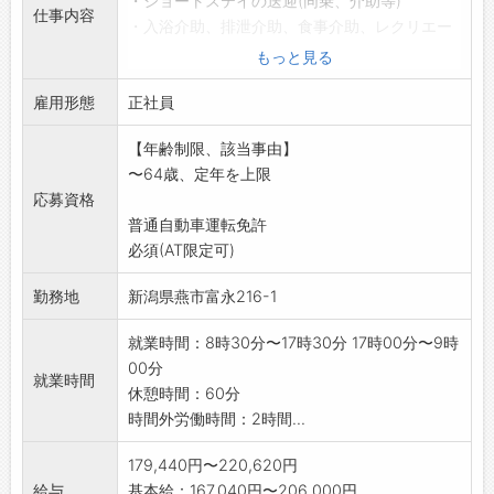
・ショートステイの送迎(同乗、介助等)
仕事内容
・入浴介助、排泄介助、食事介助、レクリエー
ションや体操の実施
もっと見る
・在宅復帰に向けての支援
雇用形態
*92名の利用者に対し、夜勤は看護職1名・介護
正社員
職4名で担当し
【年齢制限、該当事由】
ます
〜64歳、定年を上限
*ブランクのある方も歓迎、安心サポート致しま
応募資格
す
普通自動車運転免許
*応募前職場見学希望の方はハローワークへご相
必須(AT限定可)
談ください
変更範囲:法人の定める業務
勤務地
新潟県燕市富永216-1
就業時間：8時30分〜17時30分 17時00分〜9時
00分
就業時間
休憩時間：60分
時間外労働時間：2時間...
179,440円〜220,620円
給与
基本給：167,040円〜206,000円