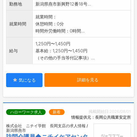
勤務地
新潟県燕市新興野12番18号...
変更範囲:会社の定める範囲 *副業可
就業時間：
就業時間
休憩時間：0分
時間外労働時間：0時間...
1,250円〜1,450円
給与
基本給：1,250円〜1,450円
（その他の手当等付記事項）...
詳細を見る
気になる
掲載開始日:2026/08/01
ハローワーク求人
新着
情報提供元：長岡公共職業安定所
株式会社 ニチイ学館 長岡支店の求人情報 /
新潟県燕市
訪問介護員◆ニチイケアセンタ