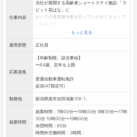
当社が展開する高齢者ショートステイ施設:「ラ
ビット花はな」に
おいて介護業務全般を行っていただくスタッフ
仕事内容
の募集です
・入浴、食事、排泄などの生活介助及び支援
もっと見る
・利用者の送迎 等
雇用形態
*夜間勤務(月4回～7回)あり
正社員
*ショートステイの利用定員は32名です
【年齢制限、該当事由】
*応募前職場見学希望の方はハローワークへご相
〜64歳、定年を上限
談ください
応募資格
変更範囲:変更なし
普通自動車運転免許
必須(AT限定可)
勤務地
新潟県燕市吉田鴻巣106-1...
就業時間：7時00分〜16時00分 8時30分〜17時
30分 10時00分〜19時00分
就業時間
休憩時間：60分
時間外労働時間：3時間...