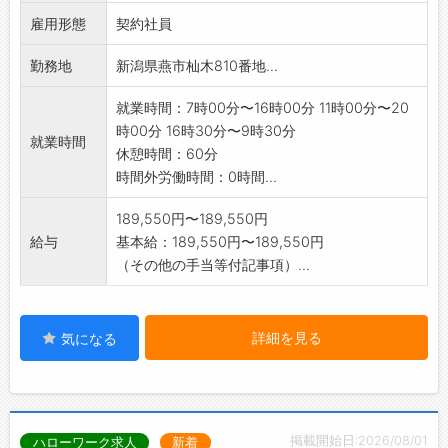
助等)
雇用形態
・当施設はメディカルガーデンの中にある南国
契約社員
風の外観がおしゃれ
勤務地
新潟県燕市杣木810番地...
な温かい雰囲気の施設です。
・ご利用者定員:51名
就業時間：7時00分〜16時00分 11時00分〜20
・未経験の方でもしっかり丁寧に研修を行いま
時00分 16時30分〜9時30分
す。
就業時間
休憩時間：60分
・入社日に「認知症介護基礎研修」を受講して
時間外労働時間：0時間...
いただきます。
※応募前の職場見学可能です(ハローワークで相
189,550円〜189,550円
談後)
給与
基本給：189,550円〜189,550円
変更範囲:会社の定める範囲
（その他の手当等付記事項）...
詳細を見る
気になる
掲載開始日:2026/08/01
ハローワーク求人
新着