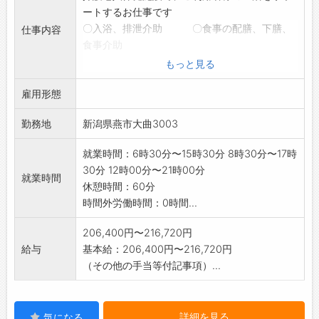
ートするお仕事です
〇入浴、排泄介助 〇食事の配膳、下膳、
仕事内容
食事介助
〇ご利用者様の見守り 〇介護記録の作成 な
もっと見る
ど
雇用形態
先輩スタッフが丁寧にサポートするので、
ブランクがある方や経験が浅い方も安心して働
勤務地
新潟県燕市大曲3003
けます◎
勤務時間は相談可能なので、
就業時間：6時30分〜15時30分 8時30分〜17時
ライフスタイルに合わせた働き方ができます。
30分 12時00分〜21時00分
職場見学もできますのでお気軽にご応募くださ
就業時間
休憩時間：60分
い!
時間外労働時間：0時間...
変更範囲:変更なし
206,400円〜216,720円
給与
基本給：206,400円〜216,720円
（その他の手当等付記事項）...
詳細を見る
気になる