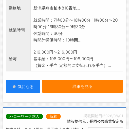
ただきます。
勤務地
新潟県燕市杣木810番地...
変更範囲:会社が定める範囲
※応募前の職場見学可能です(ハローワークで相
就業時間：7時00分〜16時00分 11時00分〜20
談後)
時00分 16時30分〜9時30分
就業時間
休憩時間：60分
時間外労働時間：10時間...
216,000円〜216,000円
給与
基本給：198,000円〜198,000円
（賃金・手当_定額的に支払われる手当）...
詳細を見る
気になる
掲載開始日:2026/08/01
ハローワーク求人
新着
情報提供元：長岡公共職業安定所