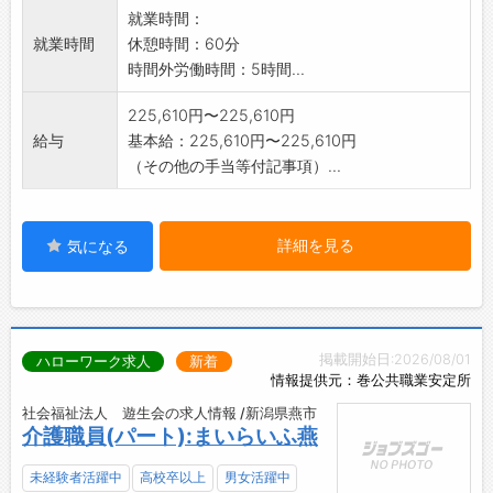
就業時間：
就業時間
休憩時間：60分
時間外労働時間：5時間...
225,610円〜225,610円
給与
基本給：225,610円〜225,610円
（その他の手当等付記事項）...
詳細を見る
気になる
掲載開始日:2026/08/01
ハローワーク求人
新着
情報提供元：巻公共職業安定所
社会福祉法人 遊生会の求人情報 /新潟県燕市
介護職員(パート):まいらいふ燕
未経験者活躍中
高校卒以上
男女活躍中