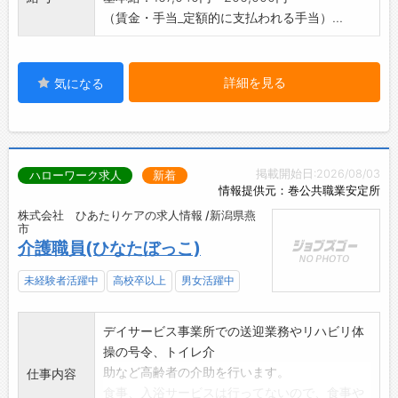
（賃金・手当_定額的に支払われる手当）...
詳細を見る
気になる
掲載開始日:2026/08/03
ハローワーク求人
新着
情報提供元：巻公共職業安定所
株式会社 ひあたりケアの求人情報 /新潟県燕
市
介護職員(ひなたぼっこ)
未経験者活躍中
高校卒以上
男女活躍中
デイサービス事業所での送迎業務やリハビリ体
操の号令、トイレ介
助など高齢者の介助を行います。
仕事内容
食事、入浴サービスは行ってないので、食事や