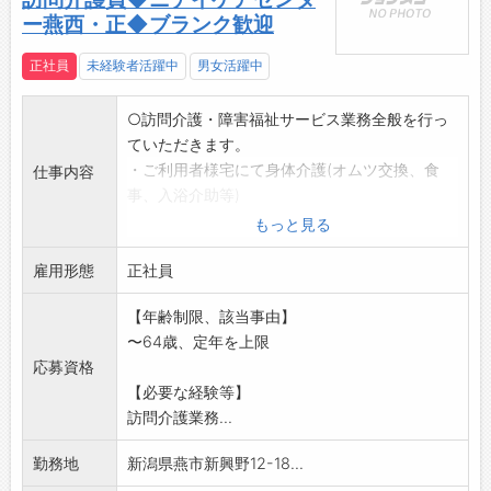
ー燕西・正◆ブランク歓迎
正社員
未経験者活躍中
男女活躍中
○訪問介護・障害福祉サービス業務全般を行っ
ていただきます。
・ご利用者様宅にて身体介護(オムツ交換、食
仕事内容
事、入浴介助等)
・生活支援(掃除、調理、買物等)
もっと見る
・家事代行業務
雇用形態
・帳簿作成、ファイリング、書類整理など
正社員
・運転業務あり(社有車、マイカー使用)
【年齢制限、該当事由】
※応募前の職場見学可能です(ハローワークで相
〜64歳、定年を上限
談後/質問もお気
応募資格
軽にお問い合わせください)
【必要な経験等】
変更範囲:会社の定める範囲
訪問介護業務...
勤務地
新潟県燕市新興野12-18...