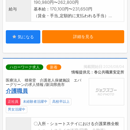
190,980円〜262,800円
給与
基本給：170,100円〜231,650円
（賃金・手当_定額的に支払われる手当）...
詳細を見る
気になる
掲載開始日:2026/08/04
ハローワーク求人
新着
情報提供元：巻公共職業安定所
医療法人 積発堂 介護老人保健施設 エバ
ーグリーンの求人情報 /新潟県燕市
介護職員
正社員
未経験者活躍中
高校卒以上
男女活躍中
〇入所・ショートステイにおける介護業務全般