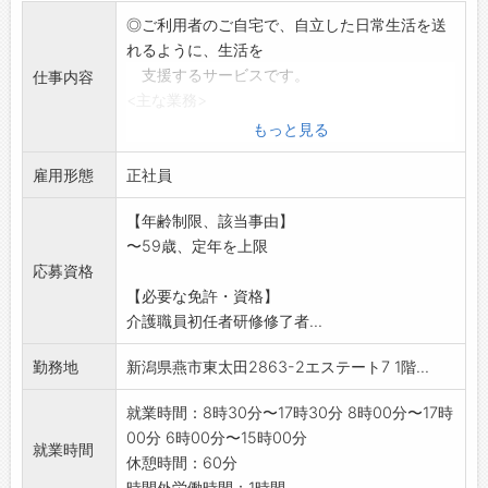
◎ご利用者のご自宅で、自立した日常生活を送
れるように、生活を
支援するサービスです。
仕事内容
<主な業務>
〇食事、入浴、排泄、衣服の着脱等の支援
もっと見る
〇その他、上記業務に付随する基本的な生活
雇用形態
支援業務
正社員
※原則、社有車を使用しますが、私有車を使用
【年齢制限、該当事由】
した場合は別途手当
〜59歳、定年を上限
を支給します
応募資格
※未経験者やお仕事にブランクがある方でも、
【必要な免許・資格】
丁寧にサポートして
介護職員初任者研修修了者...
いきますのでご安心ください
※応募前の職場見学可能です(ハローワークで相
勤務地
新潟県燕市東太田2863-2エステート7 1階...
談後)
※業務の範囲:会社の定める範囲
就業時間：8時30分〜17時30分 8時00分〜17時
00分 6時00分〜15時00分
就業時間
休憩時間：60分
時間外労働時間：1時間