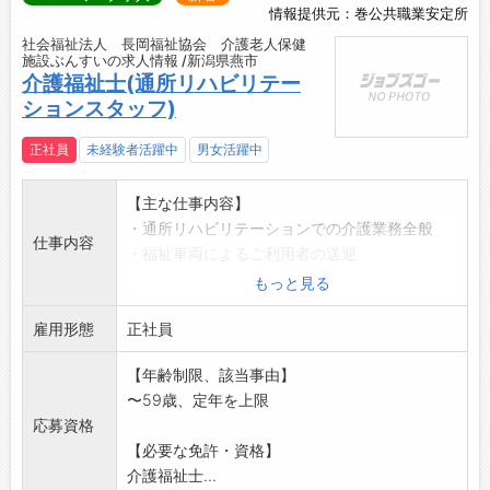
情報提供元：巻公共職業安定所
社会福祉法人 長岡福祉協会 介護老人保健
施設ぶんすいの求人情報 /新潟県燕市
介護福祉士(通所リハビリテー
ションスタッフ)
正社員
未経験者活躍中
男女活躍中
【主な仕事内容】
・通所リハビリテーションでの介護業務全般
仕事内容
・福祉車両によるご利用者の送迎
・入浴、移動、移乗、食事、更衣、洗面、排泄
もっと見る
などの生活動作の
雇用形態
介助など
正社員
・ご利用者の方に提供するレクリエーションの
【年齢制限、該当事由】
企画・実施など
〜59歳、定年を上限
◇研修制度あり*ブランクのある方も歓迎しま
応募資格
す
【必要な免許・資格】
◇パート勤務希望の方も相談に応じます
介護福祉士...
*変更範囲:法人の定める業務