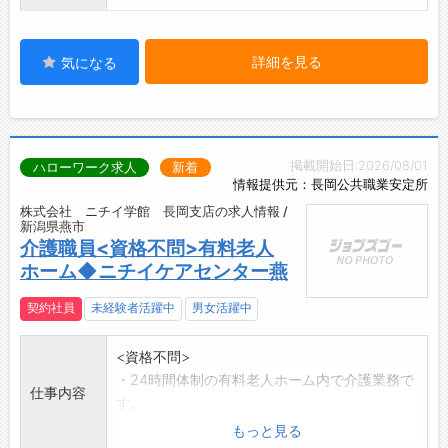
詳細を見る
気になる
掲載開始日:2026/08/01
ハローワーク求人
新着
情報提供元：長岡公共職業安定所
株式会社 ニチイ学館 長岡支店の求人情報 /
新潟県燕市
介護職員<資格不問>有料老人
ホーム◆ニチイケアセンター燕
契約社員
未経験者活躍中
男女活躍中
<資格不問>
・24時間体制の有料老人ホーム内で介護業務で
仕事内容
す。
・ご利用者様の生活の介護(食事・入浴・排泄介
もっと見る