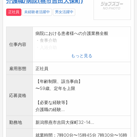
介護職/病院(燕市吉田大保町)
正社員
未経験者活躍中
男女活躍中
病院における患者様への介護業務全般
・食事介助
仕事内容
・入浴介助
・排泄介助
もっと見る
・見守り 等
雇用形態
○令和6年度より新潟県立吉田病院は指定管理
正社員
者制に移行し、医療
【年齢制限、該当事由】
法人愛広会が病院の管理・運営を担っておりま
〜59歳、定年を上限
す。
応募資格
変更の範囲:法人の定める業務(職種)
【必要な経験等】
介護職の経験...
勤務地
新潟県燕市吉田大保町32-14...
就業時間：7時00分〜15時45分 7時30分〜16時