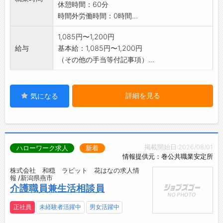
休憩時間：60分
談下さい。
時間外労働時間：0時間...
変更範囲:法人の定める業務
1,085円〜1,200円
給与
基本給：1,085円〜1,200円
（その他の手当等付記事項）...
詳細を見る
気になる
掲載開始日:2026/08/01
ハローワーク求人
新着
情報提供元：巻公共職業安定所
株式会社 和穏 ラビット 花はなの求人情
報 /新潟県燕市
介護職員兼生活相談員
正社員
未経験者活躍中
男女活躍中