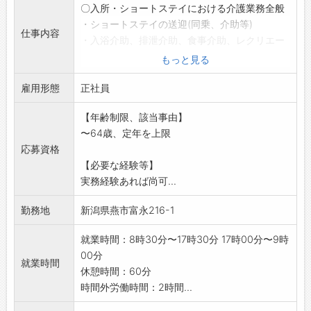
〇入所・ショートステイにおける介護業務全般
・ショートステイの送迎(同乗、介助等)
仕事内容
・入浴介助、排泄介助、食事介助、レクリエー
ションや体操の実施
もっと見る
・在宅復帰に向けての支援
雇用形態
*92名の利用者に対し、夜勤は看護職1名・介護
正社員
職4名で担当し
【年齢制限、該当事由】
ます
〜64歳、定年を上限
*ブランクのある方も歓迎、安心サポート致しま
応募資格
す
【必要な経験等】
*応募前職場見学希望の方はハローワークへご相
実務経験あれば尚可...
談ください
変更範囲:法人の定める業務
勤務地
新潟県燕市富永216-1
就業時間：8時30分〜17時30分 17時00分〜9時
00分
就業時間
休憩時間：60分
時間外労働時間：2時間...