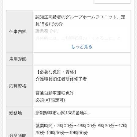
認知症高齢者のグループホーム(2ユニット、定
員18名)での介
護業務です。
仕事内容
具体的には、ご利用者様の「できること」と
「やりたいこと」を日
もっと見る
常生活の様々な活動(買い物、食事作り、掃除、
雇用形態
洗濯、家庭菜園の
手入れなど)に結びつけ、それらを職員が一緒に
【必要な免許・資格】
行うことで認知症
介護職員初任者研修修了者
の緩和を図ります。小規模で家庭的な環境なの
応募資格
で、一人ひとりに目
普通自動車運転免許
が行き届き、心にゆとりを持って介護できま
必須(AT限定可)
す。
未経験方/ブランクのある方、良質な動画研修に
勤務地
新潟県燕市小関1389番地4...
加えて、先輩職員
がマンツーマンで丁寧に指導しますので安心で
就業時間：7時00分〜16時00分 8時30分〜17時
す。
30分 10時00分〜19時00分
就業時間
*応募前職場見学希望の方はハローワークへご相