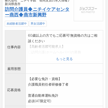
株式会社 ニチイ学館 長岡支店の求人情報 /
新潟県燕市
訪問介護員◆ニチイケアセンタ
ー燕西◆燕市新興野
未経験者活躍中
男女活躍中
60歳以上の方でもご応募可!無資格の方はご相
談ください
【高齢者活躍可能求人】
仕事内容
〇訪問介護(ホームヘルパー)の業務
・身体介護(排泄介助、食事介助、入浴介助)
もっと見る
・生活援助(掃除、調理、買物等)
雇用形態
・マイカー等でご利用者様のお宅へ訪問(直行直
帰OK)
【必要な免許・資格】
・慣れるまで、先輩スタッフが同行して指導さ
介護職員初任者研修修了者
せていただきます。
応募資格
・業務マニュアルや研修体制・フォロー体制も
普通自動車運転免許
充実しています。
必須(AT限定可)
※応募前見学可(募集内容の質問等も気軽にお問
い合わせ下さい)