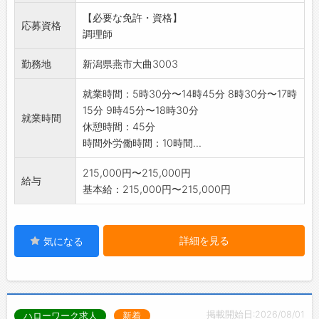
ブランクのある方も大歓迎!先輩スタッフが優し
【必要な免許・資格】
く丁寧に教えます
応募資格
調理師
!
職場見学もできますのでお気軽にご応募くださ
勤務地
新潟県燕市大曲3003
い。
※雇用期間は31日ごとの更新になります 変更
就業時間：5時30分〜14時45分 8時30分〜17時
範囲:変更なし
15分 9時45分〜18時30分
就業時間
休憩時間：45分
時間外労働時間：10時間...
215,000円〜215,000円
給与
基本給：215,000円〜215,000円
詳細を見る
気になる
掲載開始日:2026/08/01
ハローワーク求人
新着