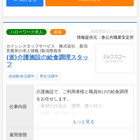
掲載開始日:2026/08/01
ハローワーク求人
新着
情報提供元：巻公共職業安定所
カイシンスタッフサービス 株式会社 新潟
営業所の求人情報 /新潟県燕市
(派)介護施設の給食調理スタッ
フ
未経験者活躍中
男女活躍中
介護施設で、ご利用者様と職員向けの給食調理
をお任せします。
・食材の仕込み、調理、盛り付け
仕事内容
・配膳、後片付けなど
ご利用者様一人ひとりに合わせて、
もっと見る
やわらかい食事や飲み込みやすい形態の調理を
雇用形態
行います。