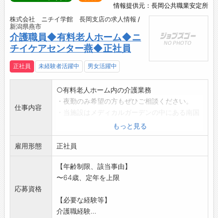
情報提供元：長岡公共職業安定所
株式会社 ニチイ学館 長岡支店の求人情報 /
新潟県燕市
介護職員◆有料老人ホーム◆ニ
チイケアセンター燕◆正社員
正社員
未経験者活躍中
男女活躍中
○有料老人ホーム内の介護業務
・夜勤のみ希望の方もぜひご相談ください。
仕事内容
・当施設はメディカルガーデンの中にある南国
風の外観が
もっと見る
おしゃれな温かい雰囲気の施設です。
雇用形態
・お客様の生活全般に関わる介護(食事・入浴・
正社員
排せつ介助 等)
【年齢制限、該当事由】
を行っていただきます。
〜64歳、定年を上限
・介護職員や看護職員などの専門スタッフと一
応募資格
緒に24時間体制の
【必要な経験等】
中で働いていただきます。
介護職経験...
・介護度や健康状態の多様なお客様に接してい