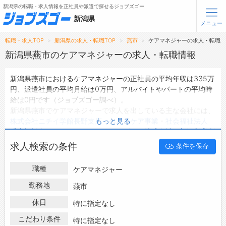
新潟県の転職・求人情報を正社員や派遣で探せるジョブズゴー
新潟県
メニュー
転職・求人TOP
新潟県の求人・転職TOP
燕市
ケアマネジャーの求人・転職
無料会員登録
ログイン
新潟県燕市のケアマネジャーの求人・転職情報
新潟県燕市におけるケアマネジャーの正社員の平均年収は335万
メニュー
円、派遣社員の平均月給は0万円、アルバイトやパートの平均時
給は0円です（ジョブズゴー調べ）。
トップ
新潟県燕市でケアマネジャーで求人を出している主な会社には、
詳細情報で求人を探す
株式会社ニチイ学館長野支店 ヘルスケア事業
・
社会福祉法人
もっと見る
愛宕福祉会
・
カイシンスタッフサービス 株式会社 新潟営業所
などがあり、未経験や短期等ご希望の条件で絞り込みができま
転職支援サービスについて
求人検索の条件
条件を保存
す。
新潟県燕市の地域密着型の求人サイトであるジョブズゴーでは新
転職ノウハウ(応募書類の書き方・面接対策など)
職種
ケアマネジャー
潟県燕市の求人情報を31件取り扱っており、そのうち
正社員の求
転職・採用コラム
人
は17件、
派遣社員の求人
は7件、
アルバイト・パートの求人
は
勤務地
燕市
0件です。
休日
ジョブズゴーについて
特に指定なし
ハローワークにはない求人も多数扱っており、転職だけでなく、
第二新卒から50代・60代以上の方の再就職も可能です。 新潟県
こだわり条件
特に指定なし
会社概要