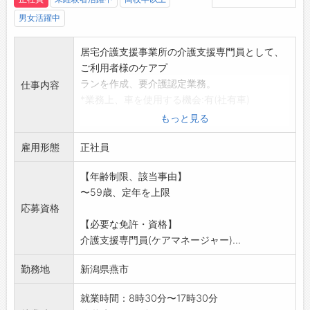
男女活躍中
居宅介護支援事業所の介護支援専門員として、
ご利用者様のケアプ
ランを作成、要介護認定業務。
仕事内容
*業務上、車を使用する機会:有(社有車)
変更範囲:なし
もっと見る
雇用形態
正社員
【年齢制限、該当事由】
〜59歳、定年を上限
応募資格
【必要な免許・資格】
介護支援専門員(ケアマネージャー)...
勤務地
新潟県燕市
就業時間：8時30分〜17時30分