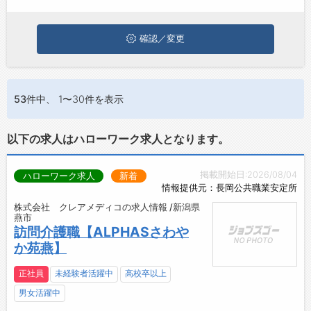
燕市でケアマネジャーの求人・転職情報を探している方は、ぜひ
興味のある職種に応募してみてくださいね。
お問い合わせ
よくあるご質問
確認／変更
53件
中、 1〜30件を表示
以下の求人はハローワーク求人となります。
掲載開始日:2026/08/04
ハローワーク求人
新着
情報提供元：長岡公共職業安定所
株式会社 クレアメディコの求人情報 /新潟県
燕市
訪問介護職【ALPHASさわや
か苑燕】
正社員
未経験者活躍中
高校卒以上
男女活躍中