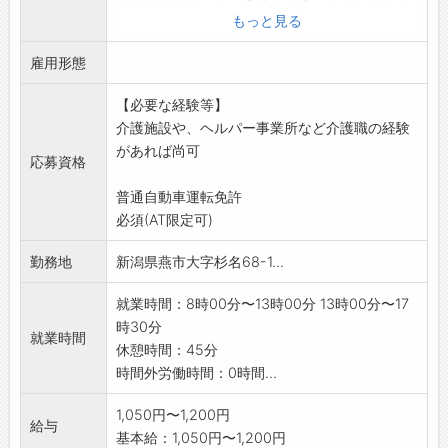
入浴の介助は有りま
もっと見る
せん。
雇用形態
また、希望により機能訓練の助手として、リハ
ビリマッサージ等の
【必要な経験等】
業務を行います。
介護施設や、ヘルパー事業所など介護職の経験
*応募前職場見学希望の方はハローワークへご相
があれば尚可
談ください。
応募資格
変更範囲:変更なし
普通自動車運転免許
必須(AT限定可)
勤務地
新潟県燕市大字杉名68-1...
就業時間：8時00分〜13時00分 13時00分〜17
時30分
就業時間
休憩時間：45分
時間外労働時間：0時間...
1,050円〜1,200円
給与
基本給：1,050円〜1,200円