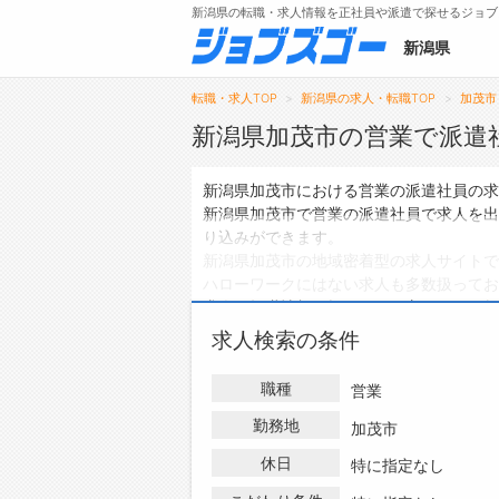
新潟県の転職・求人情報を正社員や派遣で探せるジョブ
新潟県
転職・求人TOP
新潟県の求人・転職TOP
加茂市
新潟県加茂市の営業で派遣
メニュー
新潟県加茂市における営業の派遣社員の求
新潟県加茂市で営業の派遣社員で求人を出
トップ
り込みができます。
新潟県加茂市の地域密着型の求人サイトで
詳細情報で求人を探す
ハローワークにはない求人も多数扱ってお
求人・転職情報を探している方は、ぜひ興
求人検索の条件
職種
営業
勤務地
加茂市
休日
特に指定なし