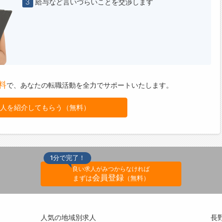
3
給与など言いづらいことを交渉します
料
で、
あなたの転職活動を全力でサポートいたします。
人を紹介してもらう（無料）
1分で完了！
良い求人がみつからなければ
会員登録
まずは
（無料）
人気の地域別求人
長