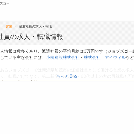
ズゴー
営業
派遣社員の求人・転職
無料会員
社員の求人・転職情報
転職支援サービスについて
ジ
人情報は数多くあり、派遣社員の平均月給は0万円です（ジョブズゴー
している主な会社には、
小柳建設株式会社
・
株式会社 アイウィル
など
転職ノウハウ(応募書類の書き方・面接対策な
会
ど)
あるジョブズゴーでは新潟県加茂市の派遣社員として働ける営業の求人
お
り、転職だけでなく、第二新卒から50代・60代以上の方の再就職も可
もっと見る
転職・採用コラム
よ
味のある職種に応募してみてくださいね。