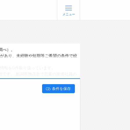
メニュー
登録
ログイン
ョブズゴーについて
調べ）。
があり、未経験や短期等ご希望の条件で絞
社概要
情報を0件取り扱っています。
問い合わせ
能です。 新潟県加茂市で営業の派遣社員の
くあるご質問
条件を保存